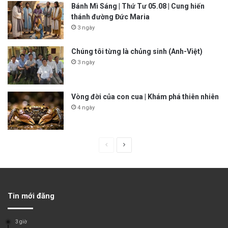
Bánh Mì Sáng | Thứ Tư 05.08 | Cung hiến
thánh đường Đức Maria
3 ngày
Chúng tôi từng là chủng sinh (Anh-Việt)
3 ngày
Vòng đời của con cua | Khám phá thiên nhiên
4 ngày
P
N
r
e
e
x
v
t
Tin mới đăng
i
p
o
a
3 giờ