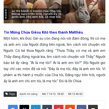
Tin Mừng Chúa Giêsu Kitô theo thánh Mátthêu
Một hôm, khi Đức Giê-su còn đang nói với đám đông, thì có mẹ
và anh em của Người đứng bên ngoài, tìm cách nói chuyện với
Người. Có kẻ thưa Người rằng: “Thưa Thầy, có mẹ và anh em
Thầy đang đứng ngoài kia, tìm cách nói chuyện với Thầy.” Người
bảo kẻ ấy rằng: “Ai là mẹ tôi? Ai là anh em tôi?” Rồi Người giơ
tay chỉ các môn đệ và nói: “Đây là mẹ tôi, đây là anh em tôi. Vì
phàm ai thi hành ý muốn của Cha tôi, Đấng ngự trên trời, người
ấy là anh em chị em tôi, là mẹ tôi.” Đó là lời Chúa.
Tags
bánh mì sáng
Mk 7 14-15. 18-20
Mt 12 46-50
LinkedIn
Tumblr
Pinterest
Reddit
VKontakte
Share via Email