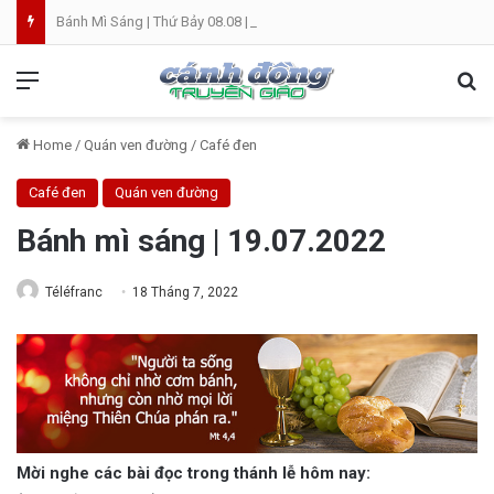
Bánh Mì Sáng | Thứ Bảy 08.08 | Thánh Đaminh, Linh mục
Menu
Se
Home
/
Quán ven đường
/
Café đen
Café đen
Quán ven đường
Bánh mì sáng | 19.07.2022
Téléfranc
18 Tháng 7, 2022
Mời nghe các bài đọc trong thánh lễ hôm nay: