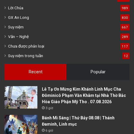
Lời Chúa
989
GX An Long
830
Suy niệm
667
Văn – Nghệ
289
Chưa được phân loại
117
Suy niệm trong tuần
12
Recent
Popular
Lễ Tạ Ơn Mừng Kim Khánh Linh Mục Cha
Đôminicô Phạm Văn Khâm tại Nhà Thờ Bắc
Hòa Giáo Phận Mỹ Tho . 07.08.2026
3 giờ
Bánh Mì Sáng | Thứ Bảy 08.08 | Thánh
Đaminh, Linh mục
6 giờ