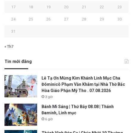
17
18
19
20
21
22
23
24
25
26
27
28
29
30
31
« Th7
Tin mới đăng
Lễ Tạ Ơn Mừng Kim Khánh Linh Mục Cha
Đôminicô Phạm Văn Khâm tại Nhà Thờ Bắc
Hòa Giáo Phận Mỹ Tho . 07.08.2026
3 giờ
Bánh Mì Sáng | Thứ Bảy 08.08 | Thánh
Đaminh, Linh mục
6 giờ
Thánh Vịnh Đáp Ca | Chúa Nhật 19 Thường