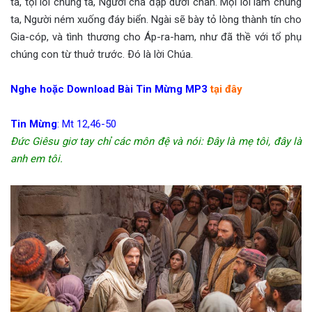
ta, tội lỗi chúng ta, Người chà đạp dưới chân. Mọi lỗi lầm chúng
ta, Người ném xuống đáy biển. Ngài sẽ bày tỏ lòng thành tín cho
Gia-cóp, và tình thương cho Áp-ra-ham, như đã thề với tổ phụ
chúng con từ thuở trước. Ðó là lời Chúa.
Nghe hoặc Download Bài Tin Mừng MP3
tại đây
Tin Mừng
: Mt 12,46-50
Đức Giêsu giơ tay chỉ các môn đệ và nói: Đây là mẹ tôi, đây là
anh em tôi.