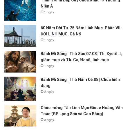
Niên A
1 ngày
60 Năm Đời Tu. 25 Năm Linh Mục. Phần VII:
ĐỜI LINH MỤC. Cả Nổ
1 ngày
Bánh Mì Sáng | Thứ Sáu 07.08 | Th. Xystô II,
giám mục và Th. Cajêtanô, linh mục
1 ngày
Bánh Mì Sáng | Thứ Năm 06.08 | Chúa hiển
dung
2 ngày
Chúc mừng Tân Linh Mục Giuse Hoàng Văn
Toàn (GP Lạng Sơn và Cao Bằng)
3 ngày