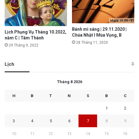
Bánh mì sáng | 29.11.2020 |
Lịch Phụng Vụ Tháng 10.2022,
Chúa Nhật I Mùa Vọng, B
năm C | Tâm Thành
28 Tháng 11, 2020
29 Tháng 9, 2022
Lịch
Tháng 8 2026
H
B
T
N
S
B
C
1
2
3
4
5
6
7
8
9
10
11
12
13
14
15
16