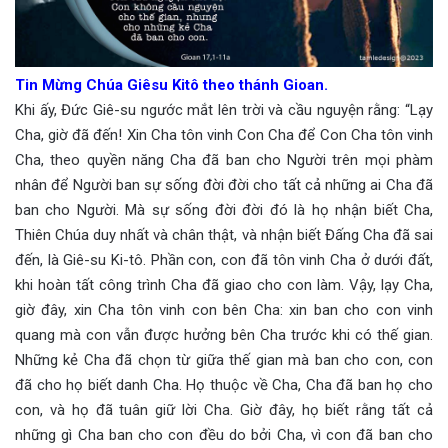
Tin Mừng Chúa Giêsu Kitô theo thánh Gioan.
Khi ấy, Đức Giê-su ngước mắt lên trời và cầu nguyện rằng: “Lạy
Cha, giờ đã đến! Xin Cha tôn vinh Con Cha để Con Cha tôn vinh
Cha, theo quyền năng Cha đã ban cho Người trên mọi phàm
nhân để Người ban sự sống đời đời cho tất cả những ai Cha đã
ban cho Người. Mà sự sống đời đời đó là họ nhận biết Cha,
Thiên Chúa duy nhất và chân thật, và nhận biết Đấng Cha đã sai
đến, là Giê-su Ki-tô. Phần con, con đã tôn vinh Cha ở dưới đất,
khi hoàn tất công trình Cha đã giao cho con làm. Vậy, lạy Cha,
giờ đây, xin Cha tôn vinh con bên Cha: xin ban cho con vinh
quang mà con vẫn được hưởng bên Cha trước khi có thế gian.
Những kẻ Cha đã chọn từ giữa thế gian mà ban cho con, con
đã cho họ biết danh Cha. Họ thuộc về Cha, Cha đã ban họ cho
con, và họ đã tuân giữ lời Cha. Giờ đây, họ biết rằng tất cả
những gì Cha ban cho con đều do bởi Cha, vì con đã ban cho