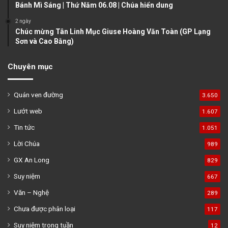
Bánh Mì Sáng | Thứ Năm 06.08 | Chúa hiển dung
2 ngày
Chúc mừng Tân Linh Mục Giuse Hoàng Văn Toàn (GP Lạng
Sơn và Cao Bằng)
Chuyên mục
Quán ven đường
3.650
Lướt web
1.607
Tin tức
1.051
Lời Chúa
989
GX An Long
829
Suy niệm
667
Văn – Nghệ
289
Chưa được phân loại
117
Suy niệm trong tuần
12