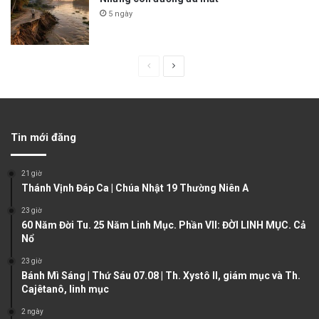
5 ngày
P
N
r
e
e
x
v
t
Tin mới đăng
i
p
o
a
21 giờ
u
g
Thánh Vịnh Đáp Ca | Chúa Nhật 19 Thường Niên A
s
e
23 giờ
60 Năm Đời Tu. 25 Năm Linh Mục. Phần VII: ĐỜI LINH MỤC. Cả
p
Nổ
a
23 giờ
g
Bánh Mì Sáng | Thứ Sáu 07.08 | Th. Xystô II, giám mục và Th.
e
Cajêtanô, linh mục
2 ngày