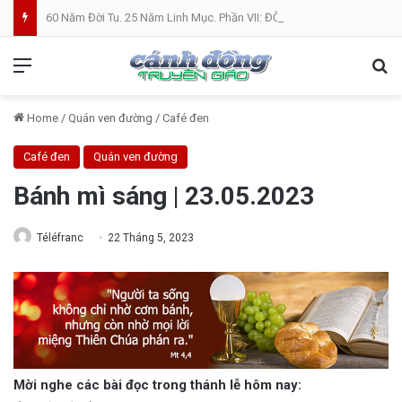
60 Năm Đời Tu. 25 Năm Linh Mục. Phần VII: ĐỜI LINH MỤC. Cả Nổ
Menu
Se
Home
/
Quán ven đường
/
Café đen
Café đen
Quán ven đường
Bánh mì sáng | 23.05.2023
Téléfranc
22 Tháng 5, 2023
Mời nghe các bài đọc trong thánh lễ hôm nay: