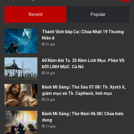
Recent
Popular
Thánh Vịnh Đáp Ca | Chúa Nhật 19 Thường
Niên A
21 giờ
60 Năm Đời Tu. 25 Năm Linh Mục. Phần VII:
ĐỜI LINH MỤC. Cả Nổ
23 giờ
Bánh Mì Sáng | Thứ Sáu 07.08 | Th. Xystô II,
giám mục và Th. Cajêtanô, linh mục
23 giờ
Bánh Mì Sáng | Thứ Năm 06.08 | Chúa hiển
dung
2 ngày