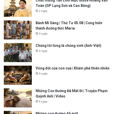
Chúc mừng Tân Linh Mục Giuse Hoàng Văn
Toàn (GP Lạng Sơn và Cao Bằng)
2 ngày
Bánh Mì Sáng | Thứ Tư 05.08 | Cung hiến
thánh đường Đức Maria
3 ngày
Chúng tôi từng là chủng sinh (Anh-Việt)
3 ngày
Vòng đời của con cua | Khám phá thiên nhiên
3 ngày
Những Con Đường Đã Mất Đi | Truyện Phạm
Quỳnh Anh | Video
4 ngày
Những con đường đã mất