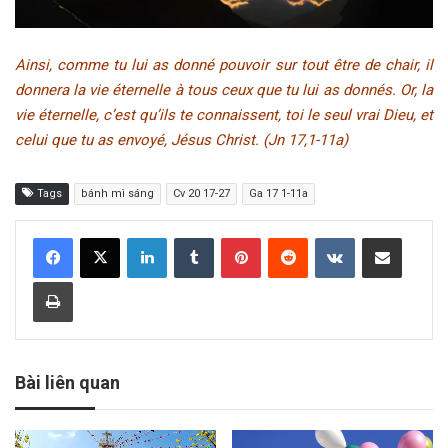
Ainsi, comme tu lui as donné pouvoir sur tout être de chair, il
donnera la vie éternelle à tous ceux que tu lui as donnés. Or, la
vie éternelle, c’est qu’ils te connaissent, toi le seul vrai Dieu, et
celui que tu as envoyé, Jésus Christ. (Jn 17,1-11a)
Tags
bánh mì sáng
Cv 20 17-27
Ga 17 1-11a
LinkedIn
Tumblr
Pinterest
Reddit
VKontakte
Share via Email
Print
Bài liên quan