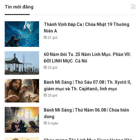
Tin mới đăng
Thánh Vịnh Đáp Ca | Chúa Nhật 19 Thường
Niên A
21 giờ
60 Năm Đời Tu. 25 Năm Linh Mục. Phần VII:
ĐỜI LINH MỤC. Cả Nổ
23 giờ
Bánh Mì Sáng | Thứ Sáu 07.08 | Th. Xystô II,
giám mục và Th. Cajêtanô, linh mục
23 giờ
Bánh Mì Sáng | Thứ Năm 06.08 | Chúa hiển
dung
2 ngày