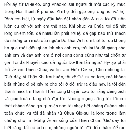
Hồi ấy, từ Mi-lê-tô, ông Phao-lô sai người đi mời các kỳ mục
trong Hội Thánh Ê-phê-xô. Khi họ đến gặp ông, ông nói với họ:
“Anh em biết, từ ngày đầu tiên đặt chân đến A-xi-a, tôi đã luôn
luôn cư xử với anh em thế nào. Khi phục vụ Chúa, tôi đã hết
lòng khiêm tốn, đã nhiều lần phải rơi lệ, đã gặp bao thử thách
do những âm mưu của người Do-thái. Anh em biết tôi đã không
bỏ qua một điều gì có ích cho anh em; trái lại tôi đã giảng cho
anh em và dạy anh em ở nơi công cộng cũng như tại chốn tư
gia. Tôi đã khuyến cáo cả người Do-thái lẫn người Hy-lạp phải
trở về với Thiên Chúa, và tin vào Đức Giê-su, Chúa chúng ta.
“Giờ đây, bị Thần Khí trói buộc, tôi về Giê-ru-sa-lem, mà không
biết những gì sẽ xảy ra cho tôi ở đó, trừ ra điều này, là tôi đến
thành nào, thì Thánh Thần cũng khuyến cáo tôi rằng xiềng xích
và gian truân đang chờ đợi tôi. Nhưng mạng sống tôi, tôi coi
thật chẳng đáng giá gì, miễn sao tôi chạy hết chặng đường, chu
toàn chức vụ tôi đã nhận từ Chúa Giê-su, là long trọng làm
chứng cho Tin Mừng về ân sủng của Thiên Chúa. “Giờ đây tôi
biết rằng: tất cả anh em, những người tôi đã đến thăm để rao