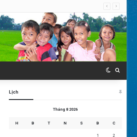
Switch skin
Search 
Lịch
Tháng 8 2026
H
B
T
N
S
B
C
1
2