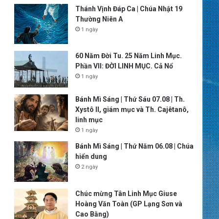
Thánh Vịnh Đáp Ca | Chúa Nhật 19
Thường Niên A
1 ngày
60 Năm Đời Tu. 25 Năm Linh Mục.
Phần VII: ĐỜI LINH MỤC. Cả Nổ
1 ngày
Bánh Mì Sáng | Thứ Sáu 07.08 | Th.
Xystô II, giám mục và Th. Cajêtanô,
linh mục
1 ngày
Bánh Mì Sáng | Thứ Năm 06.08 | Chúa
hiển dung
2 ngày
Chúc mừng Tân Linh Mục Giuse
Hoàng Văn Toàn (GP Lạng Sơn và
Cao Bằng)