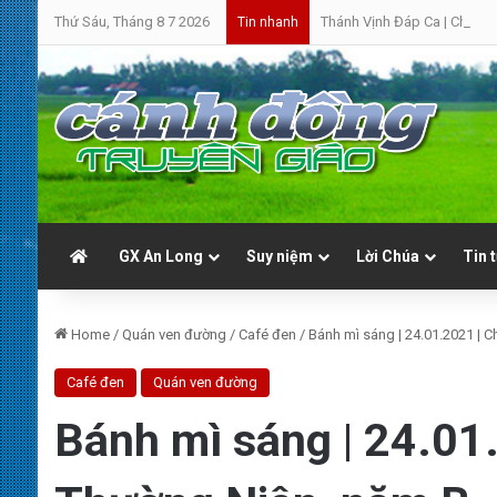
Thứ Sáu, Tháng 8 7 2026
Thánh Vịnh Đáp Ca | Chúa N
Tin nhanh
GX An Long
Suy niệm
Lời Chúa
Tin 
Home
/
Quán ven đường
/
Café đen
/
Bánh mì sáng | 24.01.2021 | C
Café đen
Quán ven đường
Bánh mì sáng | 24.01.