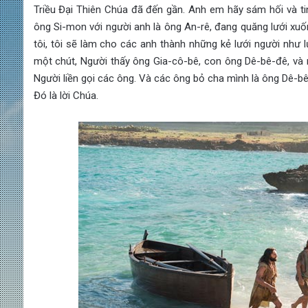
Triều Đại Thiên Chúa đã đến gần. Anh em hãy sám hối và tin 
ông Si-mon với người anh là ông An-rê, đang quăng lưới xuố
tôi, tôi sẽ làm cho các anh thành những kẻ lưới người như l
một chút, Người thấy ông Gia-cô-bê, con ông Dê-bê-đê, và n
Người liền gọi các ông. Và các ông bỏ cha mình là ông Dê-bê
Đó là lời Chúa.