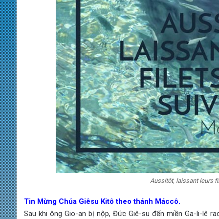
Aussitôt, laissant leurs fi
Tin Mừng Chúa Giêsu Kitô theo thánh Máccô.
Sau khi ông Gio-an bị nộp, Đức Giê-su đến miền Ga-li-lê ra