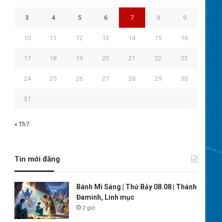
3
4
5
6
7
8
9
10
11
12
13
14
15
16
17
18
19
20
21
22
23
24
25
26
27
28
29
30
31
« Th7
Tin mới đăng
Bánh Mì Sáng | Thứ Bảy 08.08 | Thánh
Đaminh, Linh mục
2 giờ