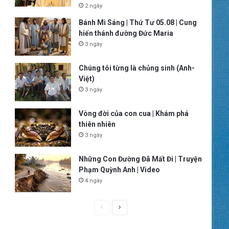
2 ngày
Bánh Mì Sáng | Thứ Tư 05.08 | Cung
hiến thánh đường Đức Maria
3 ngày
Chúng tôi từng là chủng sinh (Anh-
Việt)
3 ngày
Vòng đời của con cua | Khám phá
thiên nhiên
3 ngày
Những Con Đường Đã Mất Đi | Truyện
Phạm Quỳnh Anh | Video
4 ngày
P
N
r
e