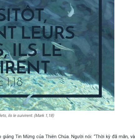
lets, ils le suivirent. (Mark 1,18)
o giảng Tin Mừng của Thiên Chúa. Người nói: “Thời kỳ đã mãn, và