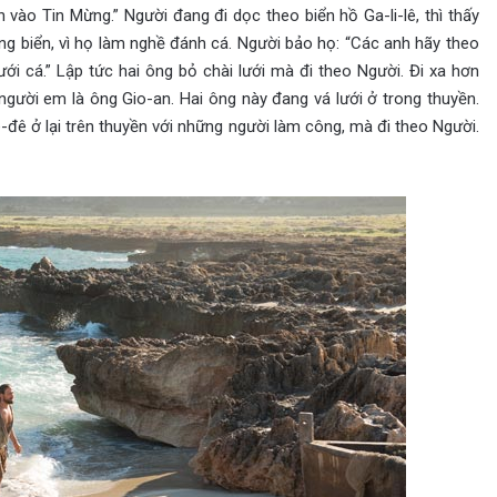
vào Tin Mừng.” Người đang đi dọc theo biển hồ Ga-li-lê, thì thấy
ng biển, vì họ làm nghề đánh cá. Người bảo họ: “Các anh hãy theo
ưới cá.” Lập tức hai ông bỏ chài lưới mà đi theo Người. Đi xa hơn
gười em là ông Gio-an. Hai ông này đang vá lưới ở trong thuyền.
-đê ở lại trên thuyền với những người làm công, mà đi theo Người.