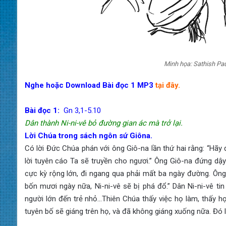
Minh họa: Sathish Paul
Nghe hoặc Download Bài đọc 1 MP3
tại đây.
Bài đọc 1:
Gn 3,1-5.10
Dân thành Ni-ni-vê bỏ đường gian ác mà trở lại.
Lời Chúa trong sách ngôn sứ Giôna.
Có lời Đức Chúa phán với ông Giô-na lần thứ hai rằng: “Hãy đ
lời tuyên cáo Ta sẽ truyền cho ngươi.” Ông Giô-na đứng dậy 
cực kỳ rộng lớn, đi ngang qua phải mất ba ngày đường. Ôn
bốn mươi ngày nữa, Ni-ni-vê sẽ bị phá đổ.” Dân Ni-ni-vê ti
người lớn đến trẻ nhỏ…Thiên Chúa thấy việc họ làm, thấy họ
tuyên bố sẽ giáng trên họ, và đã không giáng xuống nữa. Đó l