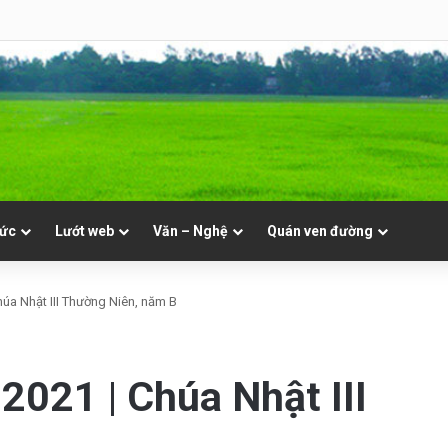
hật 19 Thường Niên A
tức
Lướt web
Văn – Nghệ
Quán ven đường
húa Nhật III Thường Niên, năm B
2021 | Chúa Nhật III