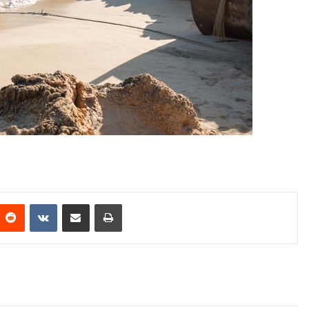
Reddit
VKontakte
Share via Email
Print