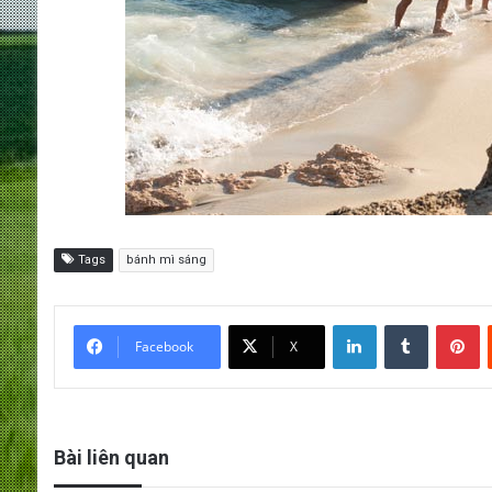
Tags
bánh mì sáng
LinkedIn
Tumblr
Pinterest
Facebook
X
Bài liên quan