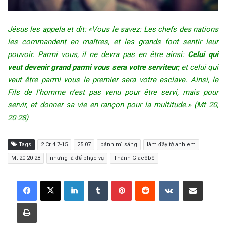
Jésus les appela et dit: «Vous le savez: Les chefs des nations
les commandent en maîtres, et les grands font sentir leur
pouvoir. Parmi vous, il ne devra pas en être ainsi:
Celui qui
veut devenir grand parmi vous sera votre serviteur
; et celui qui
veut être parmi vous le premier sera votre esclave. Ainsi, le
Fils de l’homme n’est pas venu pour être servi, mais pour
servir, et donner sa vie en rançon pour la multitude.» (Mt 20,
20-28)
Tags
2 Cr 4 7-15
25.07
bánh mì sáng
làm đầy tớ anh em
Mt 20 20-28
nhưng là để phục vụ
Thánh Giacôbê
LinkedIn
Tumblr
Pinterest
Reddit
VKontakte
Share via Email
Print