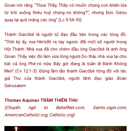
Gioan nói rằng: “Thưa Thầy, Thầy có muốn chúng con khiến lửa
từ trời xuống thiêu huỷ chúng nó không?”, nhưng Đức Giêsu
quay lại quở mắng các ông” (Lc 9:54-55).
Thánh Giacôbê là người tử đạo đầu tiên trong các tông đồ.
“Thời kỳ ấy, vua Hêrôđê ra tay ngược đãi một số người trong
Hội Thánh. Nhà vua đã cho chém đầu ông Giacôbê là anh ông
Gioan. Thấy việc đó làm vừa lòng người Do-thái, nhà vua lại cho
bắt cả ông Phê-rô nữa. Bấy giờ đang là tuần lễ Bánh Không
Men” (Cv 12:1-3). Đừng lầm lẫn thánh Giacôbê tông đồ với tác
giả Thư của thánh Giacôbê, người lãnh đạo giáo đoàn
Giêrusalem.
Thomas Aquinas TRẦM THIÊN THU
(Chuyển ngữ từ BeliefNet.com, Saints.sqpn.com,
AmericanCatholic.org, Catholic.org)