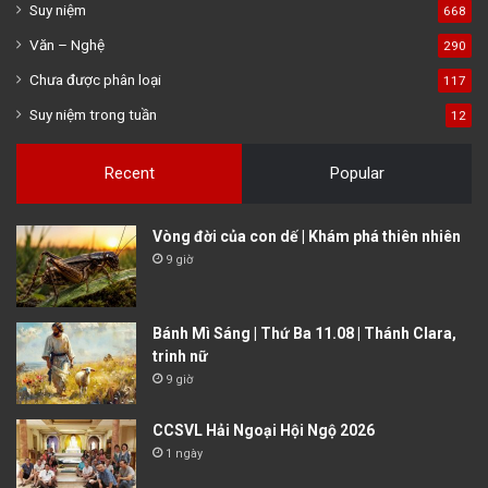
Suy niệm
668
Văn – Nghệ
290
Chưa được phân loại
117
Suy niệm trong tuần
12
Recent
Popular
Vòng đời của con dế | Khám phá thiên nhiên
9 giờ
Bánh Mì Sáng | Thứ Ba 11.08 | Thánh Clara,
trinh nữ
9 giờ
CCSVL Hải Ngoại Hội Ngộ 2026
1 ngày