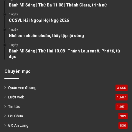
Bánh Mì Sáng | Thứ Ba 11.08 | Thánh Clara, trinh nữ
p
a
1 ngày
CCSVL Hải Ngoại Hội Ngộ 2026
g
1 ngày
e
Nhớ con chuồn chuồn, thầy tập lội sông
1 ngày
Bánh Mì Sáng | Thứ Hai 10.08 | Thánh Laurensô, Phó tế, tử
đạo
Chuyên mục
Quán ven đường
3.655
Lướt web
1.607
Tin tức
1.051
Lời Chúa
989
GX An Long
830