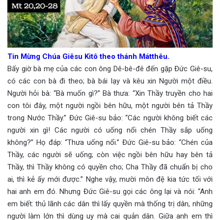
Tin Mừng Chúa Giêsu Kitô theo thánh Mátthêu.
Bấy giờ bà mẹ của các con ông Dê-bê-đê đến gặp Đức Giê-su,
có các con bà đi theo; bà bái lạy và kêu xin Người một điều.
Người hỏi bà: “Bà muốn gì?” Bà thưa: “Xin Thầy truyền cho hai
con tôi đây, một người ngồi bên hữu, một người bên tả Thầy
trong Nước Thầy.” Đức Giê-su bảo: “Các người không biết các
người xin gì! Các người có uống nổi chén Thầy sắp uống
không?” Họ đáp: “Thưa uống nổi.” Đức Giê-su bảo: “Chén của
Thầy, các người sẽ uống; còn việc ngồi bên hữu hay bên tả
Thầy, thì Thầy không có quyền cho; Cha Thầy đã chuẩn bị cho
ai, thì kẻ ấy mới được.” Nghe vậy, mười môn đệ kia tức tối với
hai anh em đó. Nhưng Đức Giê-su gọi các ông lại và nói: “Anh
em biết: thủ lãnh các dân thì lấy quyền mà thống trị dân, những
người làm lớn thì dùng uy mà cai quản dân. Giữa anh em thì