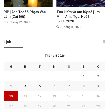
RIP | Anh Tađêô Phạm Văn
Tìm kiếm và ôm lấy nó | Lm.
Lâm (Cái Đôi)
Minh Anh, Tgp. Huế |
09.08.2020
7 Tháng 12, 2021
9 Tháng 8, 2020
Lịch
Tháng 8 2026
H
B
T
N
S
B
C
1
2
3
4
5
6
7
8
9
10
11
12
13
14
15
16
17
18
19
20
21
22
23