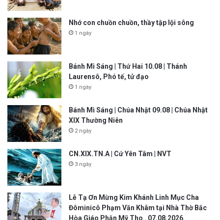
Nhớ con chuồn chuồn, thầy tập lội sông
1 ngày
Bánh Mì Sáng | Thứ Hai 10.08 | Thánh
Laurensô, Phó tế, tử đạo
1 ngày
Bánh Mì Sáng | Chúa Nhật 09.08 | Chúa Nhật
XIX Thường Niên
2 ngày
CN.XIX.TN.A | Cứ Yên Tâm | NVT
3 ngày
Lễ Tạ Ơn Mừng Kim Khánh Linh Mục Cha
Đôminicô Phạm Văn Khâm tại Nhà Thờ Bắc
Hòa Giáo Phận Mỹ Tho . 07.08.2026