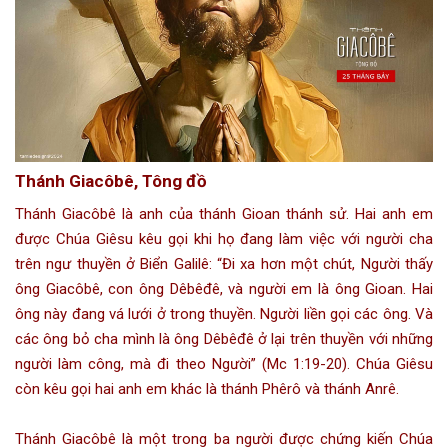
Thánh Giacôbê, Tông đồ
Thánh Giacôbê là anh của thánh Gioan thánh sử. Hai anh em
được Chúa Giêsu kêu gọi khi họ đang làm việc với người cha
trên ngư thuyền ở Biển Galilê: “Đi xa hơn một chút, Người thấy
ông Giacôbê, con ông Dêbêđê, và người em là ông Gioan. Hai
ông này đang vá lưới ở trong thuyền. Người liền gọi các ông. Và
các ông bỏ cha mình là ông Dêbêđê ở lại trên thuyền với những
người làm công, mà đi theo Người” (Mc 1:19-20). Chúa Giêsu
còn kêu gọi hai anh em khác là thánh Phêrô và thánh Anrê.
Thánh Giacôbê là một trong ba người được chứng kiến Chúa