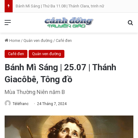
Bánh Mì Sáng | Thứ Ba 11.08 | Thánh Clara, trinh nữ
Menu
Se
Home
/
Quán ven đường
/
Café đen
Café đen
Quán ven đường
Bánh Mì Sáng | 25.07 | Thánh
Giacôbê, Tông đồ
Mùa Thường Niên năm B
Téléfranc
24 Tháng 7, 2024