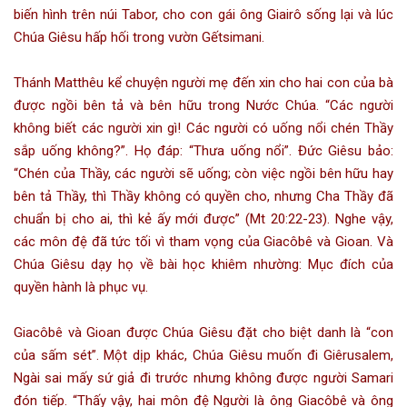
biến hình trên núi Tabor, cho con gái ông Giairô sống lại và lúc
Chúa Giêsu hấp hối trong vườn Gếtsimani.
Thánh Matthêu kể chuyện người mẹ đến xin cho hai con của bà
được ngồi bên tả và bên hữu trong Nước Chúa. “Các người
không biết các người xin gì! Các người có uống nổi chén Thầy
sắp uống không?”. Họ đáp: “Thưa uống nổi”. Đức Giêsu bảo:
“Chén của Thầy, các người sẽ uống; còn việc ngồi bên hữu hay
bên tả Thầy, thì Thầy không có quyền cho, nhưng Cha Thầy đã
chuẩn bị cho ai, thì kẻ ấy mới được” (Mt 20:22-23). Nghe vậy,
các môn đệ đã tức tối vì tham vọng của Giacôbê và Gioan. Và
Chúa Giêsu dạy họ về bài học khiêm nhường: Mục đích của
quyền hành là phục vụ.
Giacôbê và Gioan được Chúa Giêsu đặt cho biệt danh là “con
của sấm sét”. Một dịp khác, Chúa Giêsu muốn đi Giêrusalem,
Ngài sai mấy sứ giả đi trước nhưng không được người Samari
đón tiếp. “Thấy vậy, hai môn đệ Người là ông Giacôbê và ông