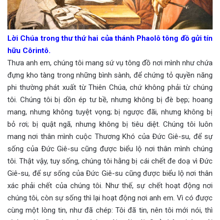
Lời Chúa trong thư thứ hai của thánh Phaolô tông đồ gửi tín
hữu Côrintô.
Thưa anh em, chúng tôi mang sứ vụ tông đồ nơi mình như chứa
đựng kho tàng trong những bình sành, để chứng tỏ quyền năng
phi thường phát xuất từ Thiên Chúa, chứ không phải từ chúng
tôi. Chúng tôi bị dồn ép tư bề, nhưng không bị đè bẹp; hoang
mang, nhưng không tuyệt vọng; bị ngược đãi, nhưng không bị
bỏ rơi; bị quật ngã, nhưng không bị tiêu diệt. Chúng tôi luôn
mang nơi thân mình cuộc Thương Khó của Đức Giê-su, để sự
sống của Đức Giê-su cũng được biểu lộ nơi thân mình chúng
tôi. Thật vậy, tuy sống, chúng tôi hằng bị cái chết đe doạ vì Đức
Giê-su, để sự sống của Đức Giê-su cũng được biểu lộ nơi thân
xác phải chết của chúng tôi. Như thế, sự chết hoạt động nơi
chúng tôi, còn sự sống thì lại hoạt động nơi anh em. Vì có được
cùng một lòng tin, như đã chép: Tôi đã tin, nên tôi mới nói, thì