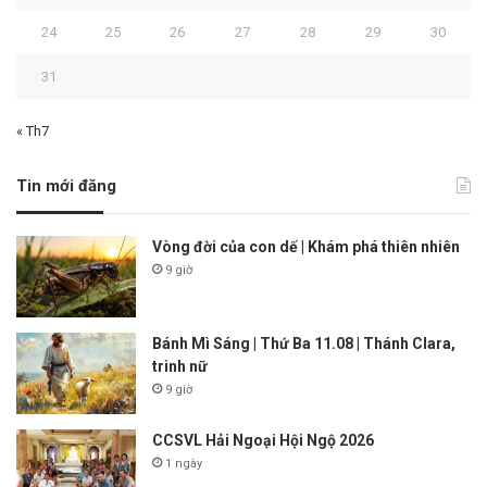
24
25
26
27
28
29
30
31
« Th7
Tin mới đăng
Vòng đời của con dế | Khám phá thiên nhiên
9 giờ
Bánh Mì Sáng | Thứ Ba 11.08 | Thánh Clara,
trinh nữ
9 giờ
CCSVL Hải Ngoại Hội Ngộ 2026
1 ngày