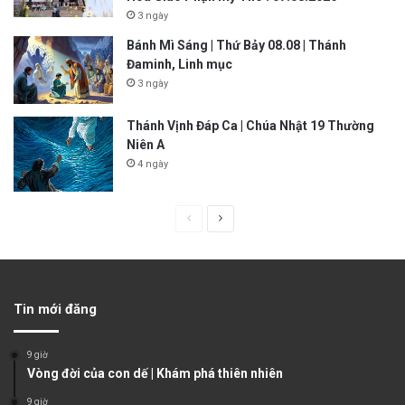
3 ngày
Bánh Mì Sáng | Thứ Bảy 08.08 | Thánh
Đaminh, Linh mục
3 ngày
Thánh Vịnh Đáp Ca | Chúa Nhật 19 Thường
Niên A
4 ngày
P
N
r
e
e
x
v
t
Tin mới đăng
i
p
o
a
9 giờ
u
g
Vòng đời của con dế | Khám phá thiên nhiên
s
e
9 giờ