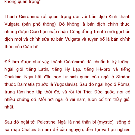
không quan trọng”.
Thánh Giêrônimô rất quan trọng đối với bản dịch Kinh thánh
Vulgata (bản phổ thông). Đó không là bản dịch chính thức,
nhưng được Giáo hội chấp nhận. Công đồng Trentô mời gọi bản
dịch mới và chỉnh sửa từ bản Vulgata và tuyên bố là bản chính
thức của Giáo hội.
Để làm được như vậy, thánh Giêrônimô đã chuẩn bị kỹ lưỡng.
Ngài giỏi tiếng Latin, tiếng Hy Lạp, tiếng Hê-brơ và tiếng
Chaldaic. Ngài bắt đầu học từ sinh quán của ngài ở Stridon
thuộc Dalmatia (trước là Yugoslavia). Sau đó ngài học ở Rôma,
trung tâm học tập thời đó, và rồi tới Trier, Đức quốc, nơi có
nhiều chứng cớ. Mỗi nơi ngài ở vài năm, luôn cố tìm thầy giỏi
nhất.
Sau đó ngài tới Palestine. Ngài là nhà thần bí (mystic), sống ở
sa mạc Chalcis 5 năm để cầu nguyện, đền tội và học nghiên