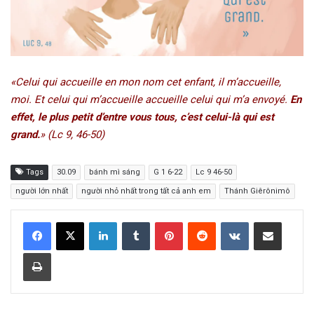
«Celui qui accueille en mon nom cet enfant, il m’accueille,
moi. Et celui qui m’accueille accueille celui qui m’a envoyé.
En
effet, le plus petit d’entre vous tous, c’est celui-là qui est
grand.
» (Lc 9, 46-50)
Tags
30.09
bánh mì sáng
G 1 6-22
Lc 9 46-50
người lớn nhất
người nhỏ nhất trong tất cả anh em
Thánh Giêrônimô
LinkedIn
Tumblr
Pinterest
Reddit
VKontakte
Share via Email
Print