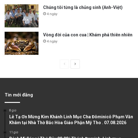
Chúng tôi từng là chủng sinh (Anh-Việt)
4 ngày
Vòng đời của con cua | Khám phá thiên nhiên
4 ngày
P
N
r
e
e
x
v
t
Tin mới đăng
i
p
o
a
8 giờ
u
g
Lễ Tạ Ơn Mừng Kim Khánh Linh Mục Cha Đôminicô Phạm Văn
Khâm tại Nhà Thờ Bắc Hòa Giáo Phận Mỹ Tho . 07.08.2026
s
e
11 giờ
p