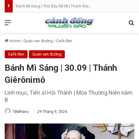
Bánh Mì Sáng | Thứ Bảy 08.08 | Thánh Đaminh, Linh mục
Menu
Se
Home
/
Quán ven đường
/
Café đen
Café đen
Quán ven đường
Bánh Mì Sáng | 30.09 | Thánh
Giêrônimô
Linh mục, Tiến sĩ Hội Thánh | Mùa Thường Niên năm
B
Téléfranc
29 Tháng 9, 2024