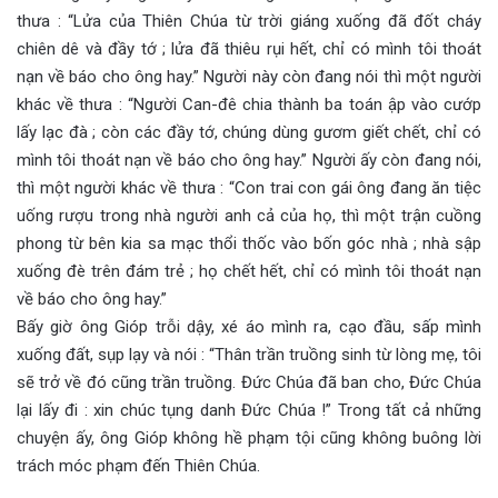
thưa : “Lửa của Thiên Chúa từ trời giáng xuống đã đốt cháy
chiên dê và đầy tớ ; lửa đã thiêu rụi hết, chỉ có mình tôi thoát
nạn về báo cho ông hay.” Người này còn đang nói thì một người
khác về thưa : “Người Can-đê chia thành ba toán ập vào cướp
lấy lạc đà ; còn các đầy tớ, chúng dùng gươm giết chết, chỉ có
mình tôi thoát nạn về báo cho ông hay.” Người ấy còn đang nói,
thì một người khác về thưa : “Con trai con gái ông đang ăn tiệc
uống rượu trong nhà người anh cả của họ, thì một trận cuồng
phong từ bên kia sa mạc thổi thốc vào bốn góc nhà ; nhà sập
xuống đè trên đám trẻ ; họ chết hết, chỉ có mình tôi thoát nạn
về báo cho ông hay.”
Bấy giờ ông Gióp trỗi dậy, xé áo mình ra, cạo đầu, sấp mình
xuống đất, sụp lạy và nói : “Thân trần truồng sinh từ lòng mẹ, tôi
sẽ trở về đó cũng trần truồng. Đức Chúa đã ban cho, Đức Chúa
lại lấy đi : xin chúc tụng danh Đức Chúa !” Trong tất cả những
chuyện ấy, ông Gióp không hề phạm tội cũng không buông lời
trách móc phạm đến Thiên Chúa.