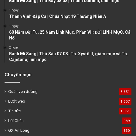
Bánh Mì Sáng | Thứ Bảy 08.08 | Thánh Đaminh, Linh mục
a
1 ngày
g
Thánh Vịnh Đáp Ca | Chúa Nhật 19 Thường Niên A
e
1 ngày
60 Năm Đời Tu. 25 Năm Linh Mục. Phần VII: ĐỜI LINH MỤC. Cả
Nổ
2 ngày
Bánh Mì Sáng | Thứ Sáu 07.08 | Th. Xystô II, giám mục và Th.
Cajêtanô, linh mục
Chuyên mục
Quán ven đường
3.651
Lướt web
1.607
Tin tức
1.051
Lời Chúa
989
GX An Long
830