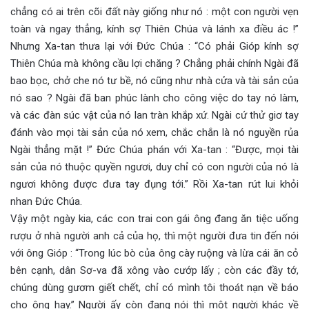
chẳng có ai trên cõi đất này giống như nó : một con người vẹn
toàn và ngay thẳng, kính sợ Thiên Chúa và lánh xa điều ác !”
Nhưng Xa-tan thưa lại với Đức Chúa : “Có phải Gióp kính sợ
Thiên Chúa mà không cầu lợi chăng ? Chẳng phải chính Ngài đã
bao bọc, chở che nó tư bề, nó cũng như nhà cửa và tài sản của
nó sao ? Ngài đã ban phúc lành cho công việc do tay nó làm,
và các đàn súc vật của nó lan tràn khắp xứ. Ngài cứ thử giơ tay
đánh vào mọi tài sản của nó xem, chắc chắn là nó nguyền rủa
Ngài thẳng mặt !” Đức Chúa phán với Xa-tan : “Được, mọi tài
sản của nó thuộc quyền ngươi, duy chỉ có con người của nó là
ngươi không được đưa tay đụng tới.” Rồi Xa-tan rút lui khỏi
nhan Đức Chúa.
Vậy một ngày kia, các con trai con gái ông đang ăn tiệc uống
rượu ở nhà người anh cả của họ, thì một người đưa tin đến nói
với ông Gióp : “Trong lúc bò của ông cày ruộng và lừa cái ăn cỏ
bên cạnh, dân Sơ-va đã xông vào cướp lấy ; còn các đầy tớ,
chúng dùng gươm giết chết, chỉ có mình tôi thoát nạn về báo
cho ông hay.” Người ấy còn đang nói thì một người khác về