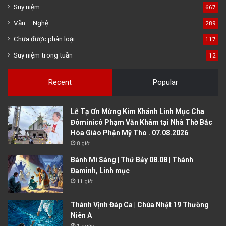
Suy niệm
667
Văn – Nghệ
289
Chưa được phân loại
117
Suy niệm trong tuần
12
Recent
Popular
Lễ Tạ Ơn Mừng Kim Khánh Linh Mục Cha
Đôminicô Phạm Văn Khâm tại Nhà Thờ Bắc
Hòa Giáo Phận Mỹ Tho . 07.08.2026
8 giờ
Bánh Mì Sáng | Thứ Bảy 08.08 | Thánh
Đaminh, Linh mục
11 giờ
Thánh Vịnh Đáp Ca | Chúa Nhật 19 Thường
Niên A