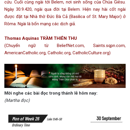
cứu. Cuối cùng ngài tới Belem, nơi sinh sống của Chúa Giêsu.
Ngày 30.9.420, ngài qua đời tại Belem. Hiện nay hài cốt ngài
được đặt tại Nhà thờ Đức Bà Cả (Basilica of St. Mary Major) ở
Rôma. Ngài là bổn mạng các dịch giả.
Thomas Aquinas TRẦM THIÊN THU
(Chuyển ngữ từ BeliefNet.com, Saints.sqpn.com,
AmericanCatholic.org, Catholic.org, CatholicCulture.org)
Mời nghe các bài đọc trong thánh lễ hôm nay:
(Martha đọc)