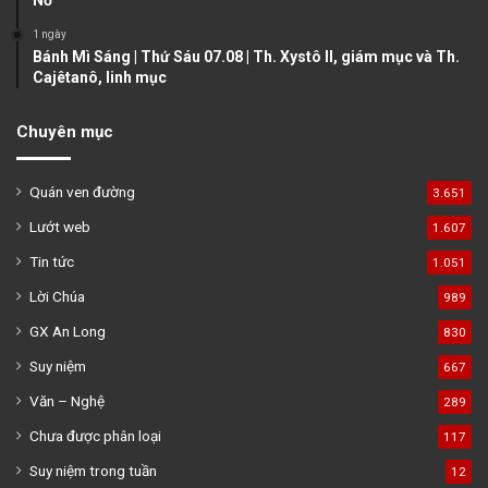
1 ngày
Bánh Mì Sáng | Thứ Sáu 07.08 | Th. Xystô II, giám mục và Th.
Cajêtanô, linh mục
Chuyên mục
Quán ven đường
3.651
Lướt web
1.607
Tin tức
1.051
Lời Chúa
989
GX An Long
830
Suy niệm
667
Văn – Nghệ
289
Chưa được phân loại
117
Suy niệm trong tuần
12