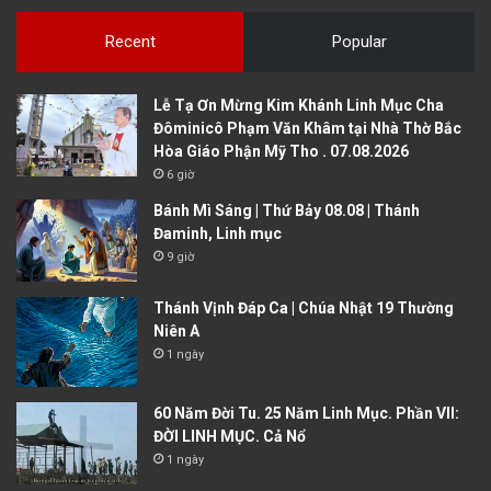
Recent
Popular
Lễ Tạ Ơn Mừng Kim Khánh Linh Mục Cha
Đôminicô Phạm Văn Khâm tại Nhà Thờ Bắc
Hòa Giáo Phận Mỹ Tho . 07.08.2026
6 giờ
Bánh Mì Sáng | Thứ Bảy 08.08 | Thánh
Đaminh, Linh mục
9 giờ
Thánh Vịnh Đáp Ca | Chúa Nhật 19 Thường
Niên A
1 ngày
60 Năm Đời Tu. 25 Năm Linh Mục. Phần VII:
ĐỜI LINH MỤC. Cả Nổ
1 ngày