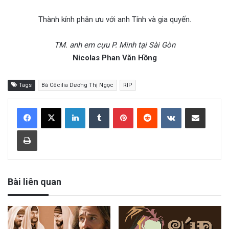
Thành kính phân ưu với anh Tính và gia quyến.
TM. anh em cựu P. Minh tại Sài Gòn
Nicolas Phan Văn Hồng
Tags
Bà Cêcilia Dương Thị Ngọc
RIP
LinkedIn
Tumblr
Pinterest
Reddit
VKontakte
Share via Email
Print
Bài liên quan