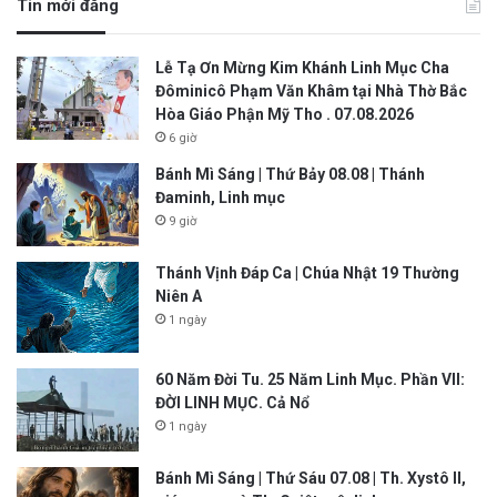
Tin mới đăng
Lễ Tạ Ơn Mừng Kim Khánh Linh Mục Cha
Đôminicô Phạm Văn Khâm tại Nhà Thờ Bắc
Hòa Giáo Phận Mỹ Tho . 07.08.2026
6 giờ
Bánh Mì Sáng | Thứ Bảy 08.08 | Thánh
Đaminh, Linh mục
9 giờ
Thánh Vịnh Đáp Ca | Chúa Nhật 19 Thường
Niên A
1 ngày
60 Năm Đời Tu. 25 Năm Linh Mục. Phần VII:
ĐỜI LINH MỤC. Cả Nổ
1 ngày
Bánh Mì Sáng | Thứ Sáu 07.08 | Th. Xystô II,