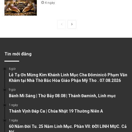
4 ngày
P
N
r
e
e
x
v
t
Tin mới đăng
i
p
o
a
6 giờ
u
g
Lễ Tạ Ơn Mừng Kim Khánh Linh Mục Cha Đôminicô Phạm Văn
Khâm tại Nhà Thờ Bắc Hòa Giáo Phận Mỹ Tho . 07.08.2026
s
e
9 giờ
p
Bánh Mì Sáng | Thứ Bảy 08.08 | Thánh Đaminh, Linh mục
a
1 ngày
g
Thánh Vịnh Đáp Ca | Chúa Nhật 19 Thường Niên A
e
1 ngày
60 Năm Đời Tu. 25 Năm Linh Mục. Phần VII: ĐỜI LINH MỤC. Cả
Nổ