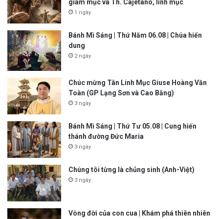
giám mục và Th. Cajêtanô, linh mục
1 ngày
Bánh Mì Sáng | Thứ Năm 06.08 | Chúa hiển
dung
2 ngày
Chúc mừng Tân Linh Mục Giuse Hoàng Văn
Toàn (GP Lạng Sơn và Cao Bằng)
3 ngày
Bánh Mì Sáng | Thứ Tư 05.08 | Cung hiến
thánh đường Đức Maria
3 ngày
Chúng tôi từng là chủng sinh (Anh-Việt)
3 ngày
Vòng đời của con cua | Khám phá thiên nhiên