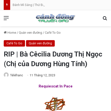
Bánh Mì Sáng | Thứ Bảy 08.08 | Thánh Đaminh, Linh mục
Menu
Se
Home
/
Quán ven đường
/
Café To Go
Café To Go
Quán ven đường
RIP | Bà Cêcilia Dương Thị Ngọc
(Chị của Dương Hùng Tính)
Téléfranc
11 Tháng 12, 2023
Requiescat In Pace