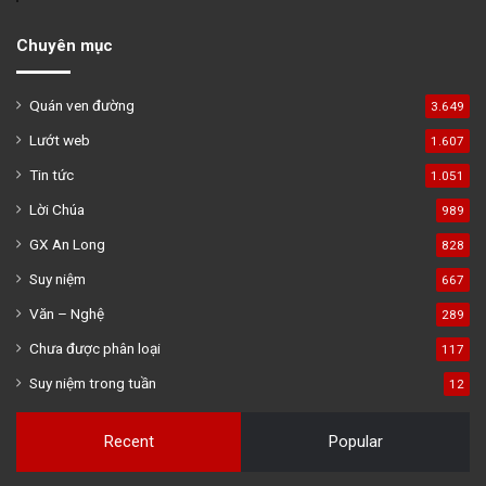
Chuyên mục
Quán ven đường
3.649
Lướt web
1.607
Tin tức
1.051
Lời Chúa
989
GX An Long
828
Suy niệm
667
Văn – Nghệ
289
Chưa được phân loại
117
Suy niệm trong tuần
12
Recent
Popular