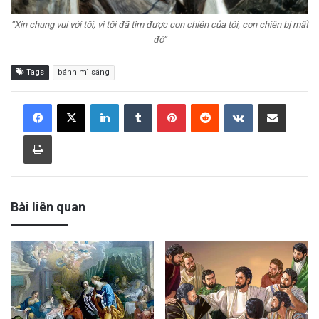
“Xin chung vui với tôi, vì tôi đã tìm được con chiên của tôi, con chiên bị mất
đó”
Tags
bánh mì sáng
LinkedIn
Tumblr
Pinterest
Reddit
VKontakte
Share via Email
Print
Bài liên quan