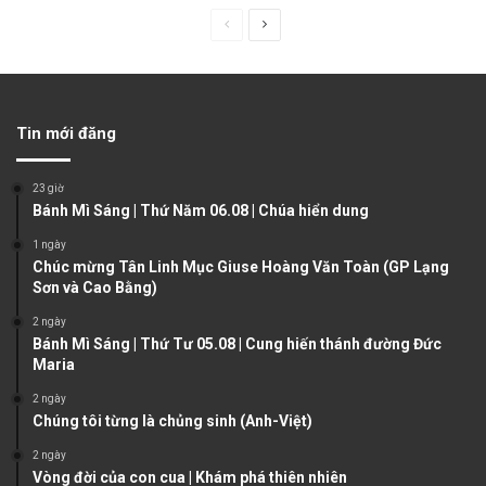
P
N
r
e
e
x
v
t
Tin mới đăng
i
p
o
a
23 giờ
u
g
Bánh Mì Sáng | Thứ Năm 06.08 | Chúa hiển dung
s
e
1 ngày
Chúc mừng Tân Linh Mục Giuse Hoàng Văn Toàn (GP Lạng
p
Sơn và Cao Bằng)
a
2 ngày
g
Bánh Mì Sáng | Thứ Tư 05.08 | Cung hiến thánh đường Đức
e
Maria
2 ngày
Chúng tôi từng là chủng sinh (Anh-Việt)
2 ngày
Vòng đời của con cua | Khám phá thiên nhiên