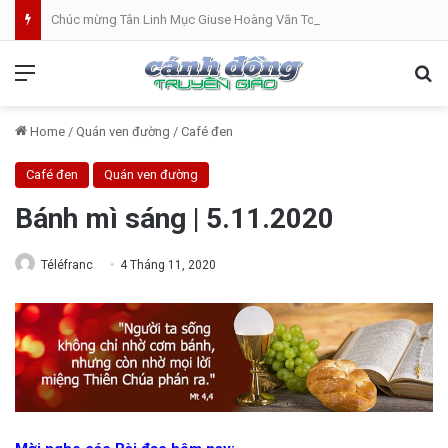
Chúc mừng Tân Linh Mục Giuse Hoàng Văn Toàn (GP Lạng Sơn và Cao Bằng)
Menu
Se
Home
/
Quán ven đường
/
Café đen
Café đen
Quán ven đường
Bánh mì sáng | 5.11.2020
Téléfranc
4 Tháng 11, 2020