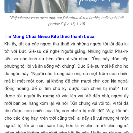
“Réjouissez-vous avec moi, car j’ai retrouvé ma brebis, celle qui était
perdue !” (Lc 15, 1-10)
Tin Mừng Chúa Giêsu Kitô theo thánh Luca.
Khi ấy, tất cả các người thu thuế và những người tội lỗi đều lui
tới với Đức Giê-su để nghe Người giảng. Những người Pha-ri-
sêu và các kinh sư bèn xầm xì với nhau: “Ông này đón tiếp
phường tội lỗi và ăn uống với chúng”. Đức Giê-su mới kể cho họ
dụ ngôn này: “Người nào trong các ông có một trăm con chiên
mà bị mất một con, lại không để chín mươi chín con kia ngoài
đồng hoang, để đi tìm cho kỳ được con chiên bị mất? Tìm
được rồi, người ấy mừng rỡ vác lên vai. Về đến nhà, người ấy
mời bạn bè, hàng xóm lại, và nói: “Xin chung vui với tôi, vì tôi đã
tìm được con chiên của tôi, con chiên bị mất đó”. Vậy, tôi nói
cho các ông hay: trên trời cũng thế, ai nấy sẽ vui mừng vì một
người tội lỗi ăn năn sám hối, hơn là vì chín mươi chín người