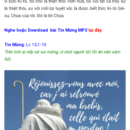
vì Đức Ki-tô, tôi cho là thiệt thòi. Hơn nữa, tôi coi tất cả mọi sự
là thiệt thòi, so với mối lợi tuyệt vời, là được biết Đức Ki-tô Giê-
su, Chúa của tôi. Đó là lời Chúa.
Nghe hoặc Download bài Tin Mừng MP3
tại đây.
Tin Mừng:
Lc 15,1-10
Trên trời ai nấy sẽ vui mừng, vì một người tội lỗi ăn năn sám
hối.