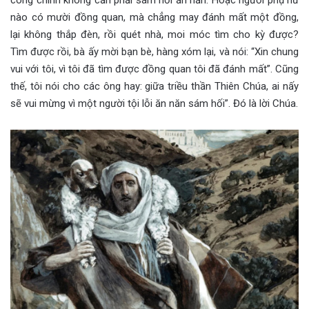
công chính không cần phải sám hối ăn năn. Hoặc người phụ nữ
nào có mười đồng quan, mà chẳng may đánh mất một đồng,
lại không thắp đèn, rồi quét nhà, moi móc tìm cho kỳ được?
Tìm được rồi, bà ấy mời bạn bè, hàng xóm lại, và nói: “Xin chung
vui với tôi, vì tôi đã tìm được đồng quan tôi đã đánh mất”. Cũng
thế, tôi nói cho các ông hay: giữa triều thần Thiên Chúa, ai nấy
sẽ vui mừng vì một người tội lỗi ăn năn sám hối”. Đó là lời Chúa.