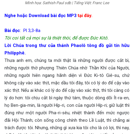
MInh họa: Sathish Paul sdb | Tiếng Việt: Franc Lee
Nghe hoặc Download bài đọc MP3
tại đây.
Bài đọc
: Pl 3,3-8a
Tôi coi tất cả mọi sự là thiệt thòi, để được Đức Kitô.
Lời Chúa trong thư của thánh Phaolô tông đồ gửi tín hữu
Philípphê.
Thưa anh em, chúng ta mới thật là những người được cắt bì,
những người thờ phượng Thiên Chúa nhờ Thần Khí của Người,
những người hiên ngang hãnh diện vì Đức Ki-tô Giê-su, chứ
không cậy vào xác thịt, mặc dầu tôi đây, tôi có lý do để cậy vào
xác thịt. Nếu ai khác có lý do để cậy vào xác thịt, thì tôi càng có
lý do hơn: tôi chịu cắt bì ngày thứ tám, thuộc dòng dõi Ít-ra-en,
họ Ben-gia-min, là người Híp-ri, con của người Híp-ri; giữ luật thì
đúng như một người Pha-ri-sêu; nhiệt thành đến mức ngược
đãi Hội Thánh; còn sống công chính theo Lề Luật, thì chẳng ai
trách được tôi. Nhưng, những gì xưa kia tôi cho là có lợi, thì nay,