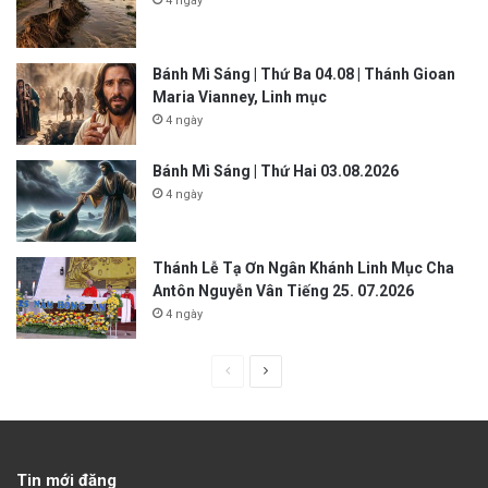
4 ngày
Bánh Mì Sáng | Thứ Ba 04.08 | Thánh Gioan
Maria Vianney, Linh mục
4 ngày
Bánh Mì Sáng | Thứ Hai 03.08.2026
4 ngày
Thánh Lễ Tạ Ơn Ngân Khánh Linh Mục Cha
Antôn Nguyễn Vân Tiếng 25. 07.2026
4 ngày
P
N
r
e
e
x
v
t
Tin mới đăng