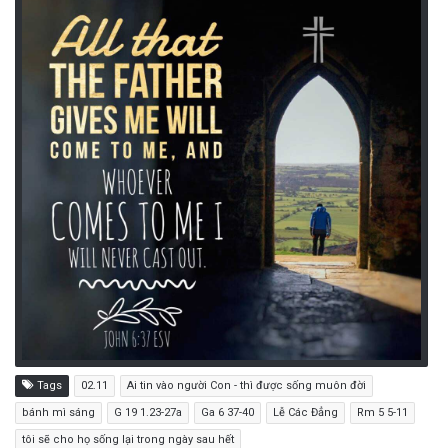
Tags
02.11
Ai tin vào người Con - thì được sống muôn đời
bánh mì sáng
G 19 1.23-27a
Ga 6 37-40
Lễ Các Đẳng
Rm 5 5-11
tôi sẽ cho họ sống lại trong ngày sau hết