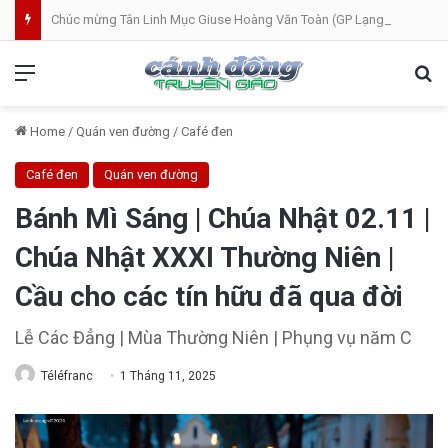
Chúc mừng Tân Linh Mục Giuse Hoàng Văn Toàn (GP Lạng Sơn và Cao Bằng)
Menu
Se
Home
/
Quán ven đường
/
Café đen
Café đen
Quán ven đường
Bánh Mì Sáng | Chúa Nhật 02.11 |
Chúa Nhật XXXI Thường Niên |
Cầu cho các tín hữu đã qua đời
Lễ Các Đẳng | Mùa Thường Niên | Phụng vụ năm C
Téléfranc
1 Tháng 11, 2025