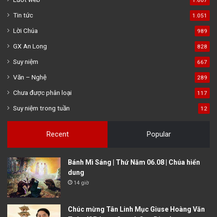
1.607
Tin tức
1.051
Lời Chúa
989
GX An Long
828
Suy niệm
667
Văn – Nghệ
289
Chưa được phân loại
117
Suy niệm trong tuần
12
Recent
Popular
Bánh Mì Sáng | Thứ Năm 06.08 | Chúa hiển
dung
14 giờ
Chúc mừng Tân Linh Mục Giuse Hoàng Văn