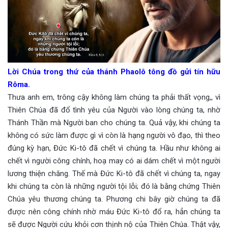
Lời Chúa trong thứ của thánh Phaolô tông đồ gửi tín hữu
Rôma.
Thưa anh em, trông cậy không làm chúng ta phải thất vọng,, vì
Thiên Chúa đã đổ tình yêu của Người vào lòng chúng ta, nhờ
Thánh Thần mà Người ban cho chúng ta. Quả vậy, khi chúng ta
không có sức làm được gì vì còn là hạng người vô đạo, thì theo
đúng kỳ hạn, Đức Ki-tô đã chết vì chúng ta. Hầu như không ai
chết vì người công chính, hoạ may có ai dám chết vì một người
lương thiện chăng. Thế mà Đức Ki-tô đã chết vì chúng ta, ngay
khi chúng ta còn là những người tội lỗi; đó là bằng chứng Thiên
Chúa yêu thương chúng ta. Phương chi bây giờ chúng ta đã
được nên công chính nhờ máu Đức Ki-tô đổ ra, hẳn chúng ta
sẽ được Người cứu khỏi cơn thịnh nộ của Thiên Chúa. Thật vậy,