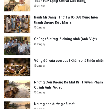
Toàn (GP Lạng Sơn và Cao Bằng)
21 giờ
Bánh Mì Sáng | Thứ Tư 05.08 | Cung hiến
thánh đường Đức Maria
2 ngày
Chúng tôi từng là chủng sinh (Anh-Việt)
2 ngày
Vòng đời của con cua | Khám phá thiên nhiên
2 ngày
Những Con Đường Đã Mất Đi | Truyện Phạm
Quỳnh Anh | Video
2 ngày
Những con đường đã mất