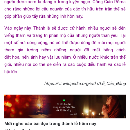
người được xem là đang ở trong
luyện ngục
. Công Giáo Rôma
cho rằng những lời cầu nguyện của các tín hữu trên trần thế sẽ
góp phần giúp tẩy rửa những linh hồn này.
Vào ngày này, Thánh lễ sẽ được cử hành, nhiều người sẽ đến
viếng thăm và trang trí phần mộ của những người thân yêu. Tại
một số nơi công cộng, nó có thể được dùng để mời mọi người
tham gia tưởng niệm những người đã mất bằng cách
đặt
hoa
,
nến
,
ảnh
hay
vật lưu niệm
. Ở nhiều nước khác trên thế
giới, nhiều nơi có thể sẽ diễn ra các cuộc
diễu hành
và các
lễ
hội
lớn.
https://vi.wikipedia.org/wiki/Lễ_Các_Đẳng
Mời nghe các bài đọc trong thánh lễ hôm nay: