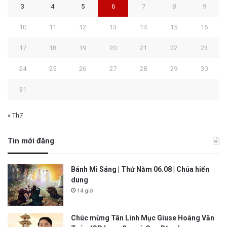
3
4
5
6
7
8
9
10
11
12
13
14
15
16
17
18
19
20
21
22
23
24
25
26
27
28
29
30
31
« Th7
Tin mới đăng
Bánh Mì Sáng | Thứ Năm 06.08 | Chúa hiển
dung
14 giờ
Chúc mừng Tân Linh Mục Giuse Hoàng Văn