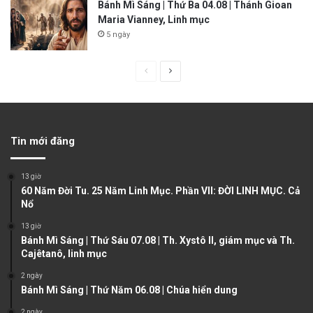
Bánh Mì Sáng | Thứ Ba 04.08 | Thánh Gioan
Maria Vianney, Linh mục
5 ngày
P
N
r
e
e
x
v
t
Tin mới đăng
i
p
o
a
13 giờ
u
g
60 Năm Đời Tu. 25 Năm Linh Mục. Phần VII: ĐỜI LINH MỤC. Cả
Nổ
s
e
13 giờ
p
Bánh Mì Sáng | Thứ Sáu 07.08 | Th. Xystô II, giám mục và Th.
a
Cajêtanô, linh mục
g
2 ngày
e
Bánh Mì Sáng | Thứ Năm 06.08 | Chúa hiển dung
2 ngày