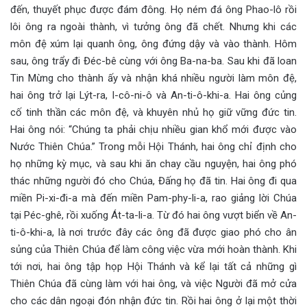
đến, thuyết phục được đám đông. Họ ném đá ông Phao-lô rồi
lôi ông ra ngoài thành, vì tưởng ông đã chết. Nhưng khi các
môn đệ xúm lại quanh ông, ông đứng dậy và vào thành. Hôm
sau, ông trẩy đi Đéc-bê cùng với ông Ba-na-ba. Sau khi đã loan
Tin Mừng cho thành ấy và nhận khá nhiều người làm môn đệ,
hai ông trở lại Lýt-ra, I-cô-ni-ô và An-ti-ô-khi-a. Hai ông củng
cố tinh thần các môn đệ, và khuyên nhủ họ giữ vững đức tin.
Hai ông nói: “Chúng ta phải chịu nhiều gian khổ mới được vào
Nước Thiên Chúa.” Trong mỗi Hội Thánh, hai ông chỉ định cho
họ những kỳ mục, và sau khi ăn chay cầu nguyện, hai ông phó
thác những người đó cho Chúa, Đấng họ đã tin. Hai ông đi qua
miền Pi-xi-đi-a mà đến miền Pam-phy-li-a, rao giảng lời Chúa
tại Péc-ghê, rồi xuống Át-ta-li-a. Từ đó hai ông vượt biển về An-
ti-ô-khi-a, là nơi trước đây các ông đã được giao phó cho ân
sủng của Thiên Chúa để làm công việc vừa mới hoàn thành. Khi
tới nơi, hai ông tập họp Hội Thánh và kể lại tất cả những gì
Thiên Chúa đã cùng làm với hai ông, và việc Người đã mở cửa
cho các dân ngoại đón nhận đức tin. Rồi hai ông ở lại một thời