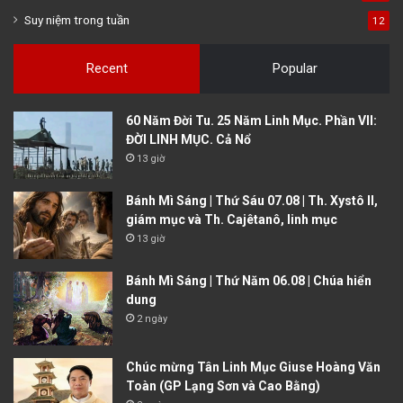
Suy niệm trong tuần
12
Recent
Popular
60 Năm Đời Tu. 25 Năm Linh Mục. Phần VII:
ĐỜI LINH MỤC. Cả Nổ
13 giờ
Bánh Mì Sáng | Thứ Sáu 07.08 | Th. Xystô II,
giám mục và Th. Cajêtanô, linh mục
13 giờ
Bánh Mì Sáng | Thứ Năm 06.08 | Chúa hiển
dung
2 ngày
Chúc mừng Tân Linh Mục Giuse Hoàng Văn
Toàn (GP Lạng Sơn và Cao Bằng)