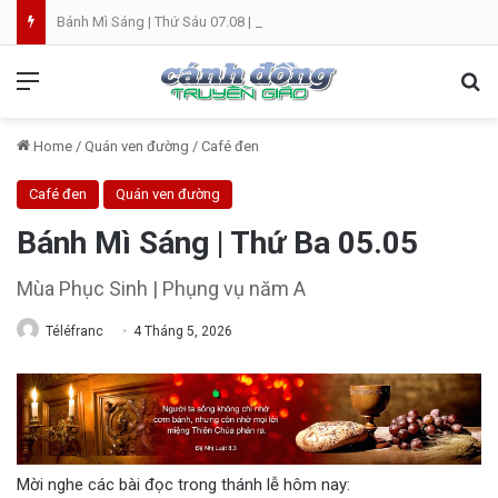
Bánh Mì Sáng | Thứ Sáu 07.08 | Th. Xystô II, giám mục và Th. Cajêtanô, linh mục
Menu
Se
Home
/
Quán ven đường
/
Café đen
Café đen
Quán ven đường
Bánh Mì Sáng | Thứ Ba 05.05
Mùa Phục Sinh | Phụng vụ năm A
Téléfranc
4 Tháng 5, 2026
Mời nghe các bài đọc trong thánh lễ hôm nay: