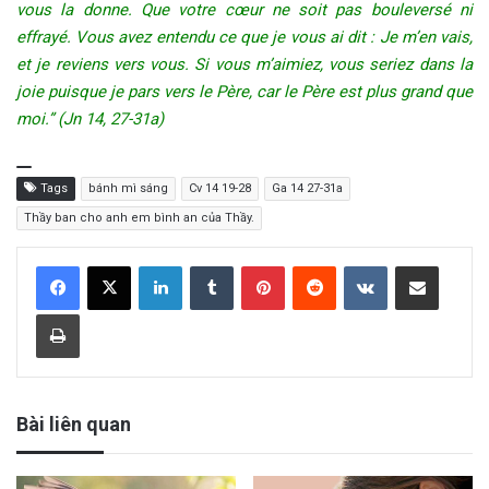
vous la donne. Que votre cœur ne soit pas bouleversé ni
effrayé. Vous avez entendu ce que je vous ai dit : Je m’en vais,
et je reviens vers vous. Si vous m’aimiez, vous seriez dans la
joie puisque je pars vers le Père, car le Père est plus grand que
moi.” (Jn 14, 27-31a)
Tags
bánh mì sáng
Cv 14 19-28
Ga 14 27-31a
Thầy ban cho anh em bình an của Thầy.
LinkedIn
Tumblr
Pinterest
Reddit
VKontakte
Share via Email
Print
Bài liên quan