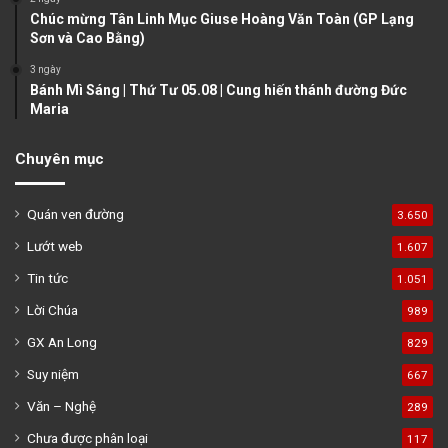
Chúc mừng Tân Linh Mục Giuse Hoàng Văn Toàn (GP Lạng
Sơn và Cao Bằng)
3 ngày
Bánh Mì Sáng | Thứ Tư 05.08 | Cung hiến thánh đường Đức
Maria
Chuyên mục
Quán ven đường
3.650
Lướt web
1.607
Tin tức
1.051
Lời Chúa
989
GX An Long
829
Suy niệm
667
Văn – Nghệ
289
Chưa được phân loại
117