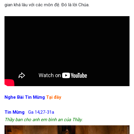
gian khá lâu với các môn đệ. Đó là lời Chúa.
—
Nghe Bài Tin Mừng
Tại đây
Tin Mừng
Ga 14,27-31a
Thầy ban cho anh em bình an của Thầy.