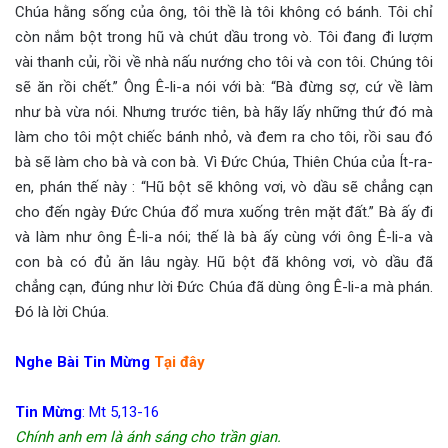
Chúa hằng sống của ông, tôi thề là tôi không có bánh. Tôi chỉ
còn nắm bột trong hũ và chút dầu trong vò. Tôi đang đi lượm
vài thanh củi, rồi về nhà nấu nướng cho tôi và con tôi. Chúng tôi
sẽ ăn rồi chết.” Ông Ê-li-a nói với bà: “Bà đừng sợ, cứ về làm
như bà vừa nói. Nhưng trước tiên, bà hãy lấy những thứ đó mà
làm cho tôi một chiếc bánh nhỏ, và đem ra cho tôi, rồi sau đó
bà sẽ làm cho bà và con bà. Vì Đức Chúa, Thiên Chúa của Ít-ra-
en, phán thế này : “Hũ bột sẽ không vơi, vò dầu sẽ chẳng cạn
cho đến ngày Đức Chúa đổ mưa xuống trên mặt đất.” Bà ấy đi
và làm như ông Ê-li-a nói; thế là bà ấy cùng với ông Ê-li-a và
con bà có đủ ăn lâu ngày. Hũ bột đã không vơi, vò dầu đã
chẳng cạn, đúng như lời Đức Chúa đã dùng ông Ê-li-a mà phán.
Đó là lời Chúa.
Nghe Bài Tin Mừng
Tại đây
Tin Mừng
: Mt 5,13-16
Chính anh em là ánh sáng cho trần gian.