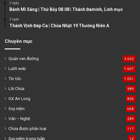
2 ngày
Bánh Mì Sáng | Thứ Bảy 08.08 | Thánh Đaminh, Linh mục
3 ngày
Thánh Vịnh Đáp Ca | Chúa Nhật 19 Thường Niên A
Chuyên mục
Quán ven đường
3.652
Lướt web
1.607
Tin tức
1.051
Lời Chúa
989
GX An Long
830
Suy niệm
668
Văn – Nghệ
289
Chưa được phân loại
117
Suy niệm trong tuần
12