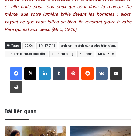
et elle brille pour tous ceux qui sont dans la maison. De
même, que votre lumière brille devant les hommes : alors,
voyant ce que vous faites de bien, ils rendront gloire à votre
Père qui est aux cieux. (Mt 5, 13-16)
Tags
09.06
1 V 17 7-16
anh em là ánh sáng cho trần gian.
anh em là muối cho đời.
bánh mì sáng
Ephrem
Mt 5 13-16
LinkedIn
Tumblr
Pinterest
Reddit
VKontakte
Share via Email
Print
Bài liên quan