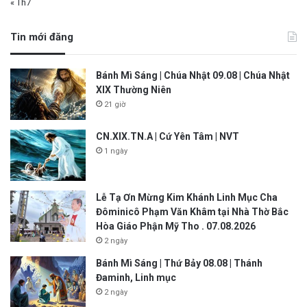
« Th7
Tin mới đăng
Bánh Mì Sáng | Chúa Nhật 09.08 | Chúa Nhật
XIX Thường Niên
21 giờ
CN.XIX.TN.A | Cứ Yên Tâm | NVT
1 ngày
Lễ Tạ Ơn Mừng Kim Khánh Linh Mục Cha
Đôminicô Phạm Văn Khâm tại Nhà Thờ Bắc
Hòa Giáo Phận Mỹ Tho . 07.08.2026
2 ngày
Bánh Mì Sáng | Thứ Bảy 08.08 | Thánh
Đaminh, Linh mục
2 ngày