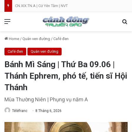
CN.XIX.TN.A | Cứ Yên Tâm | NVT
Menu
Se
Home
/
Quán ven đường
/
Café đen
Café đen
Quán ven đường
Bánh Mì Sáng | Thứ Ba 09.06 |
Thánh Ephrem, phó tế, tiến sĩ Hội
Thánh
Mùa Thường Niên | Phụng vụ năm A
Téléfranc
8 Tháng 6, 2026