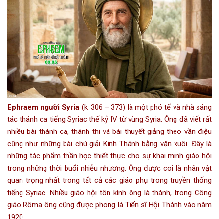
Ephraem người Syria
(k. 306 – 373) là một phó tế và nhà sáng
tác
thánh ca
tiếng Syriac thế kỷ IV từ vùng
Syria
. Ông đã viết rất
nhiều bài thánh ca, thánh thi và bài thuyết giảng theo vần điệu
cũng như những bài
chú giải Kinh Thánh
bằng văn xuôi. Đây là
những tác phẩm
thần học
thiết thực cho sự khai minh giáo hội
trong những thời buổi nhiễu nhương. Ông được coi là nhân vật
quan trọng nhất trong tất cả các
giáo phụ
trong truyền thống
tiếng Syriac. Nhiều giáo hội tôn kính ông là thánh, trong Công
giáo Rôma ông cũng được phong là
Tiến sĩ Hội Thánh
vào năm
1920.