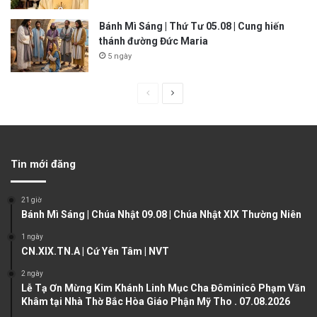
Bánh Mì Sáng | Thứ Tư 05.08 | Cung hiến
thánh đường Đức Maria
5 ngày
P
N
r
e
e
x
v
t
Tin mới đăng
i
p
o
a
21 giờ
u
g
Bánh Mì Sáng | Chúa Nhật 09.08 | Chúa Nhật XIX Thường Niên
s
e
1 ngày
CN.XIX.TN.A | Cứ Yên Tâm | NVT
p
a
2 ngày
Lễ Tạ Ơn Mừng Kim Khánh Linh Mục Cha Đôminicô Phạm Văn
g
Khâm tại Nhà Thờ Bắc Hòa Giáo Phận Mỹ Tho . 07.08.2026
e