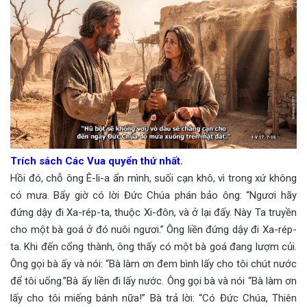
Trích sách Các Vua quyển thứ nhất.
Hồi đó, chỗ ông Ê-li-a ẩn mình, suối cạn khô, vì trong xứ không
có mưa. Bấy giờ có lời Đức Chúa phán bảo ông: “Ngươi hãy
đứng dậy đi Xa-rép-ta, thuộc Xi-đôn, và ở lại đấy. Này Ta truyền
cho một bà goá ở đó nuôi ngươi.” Ông liền đứng dậy đi Xa-rép-
ta. Khi đến cổng thành, ông thấy có một bà goá đang lượm củi.
Ông gọi bà ấy và nói: “Bà làm ơn đem bình lấy cho tôi chút nước
để tôi uống.”Bà ấy liền đi lấy nước. Ông gọi bà và nói “Bà làm ơn
lấy cho tôi miếng bánh nữa!” Bà trả lời: “Có Đức Chúa, Thiên