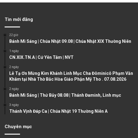
e
x
v
t
Tin mới đăng
i
p
o
a
22 giờ
u
g
Bánh Mì Sáng | Chúa Nhật 09.08 | Chúa Nhật XIX Thường Niên
s
e
1 ngày
CN.XIX.TN.A | Cứ Yên Tâm | NVT
p
a
2 ngày
Lễ Tạ Ơn Mừng Kim Khánh Linh Mục Cha Đôminicô Phạm Văn
g
Khâm tại Nhà Thờ Bắc Hòa Giáo Phận Mỹ Tho . 07.08.2026
e
2 ngày
Bánh Mì Sáng | Thứ Bảy 08.08 | Thánh Đaminh, Linh mục
3 ngày
Thánh Vịnh Đáp Ca | Chúa Nhật 19 Thường Niên A
Chuyên mục