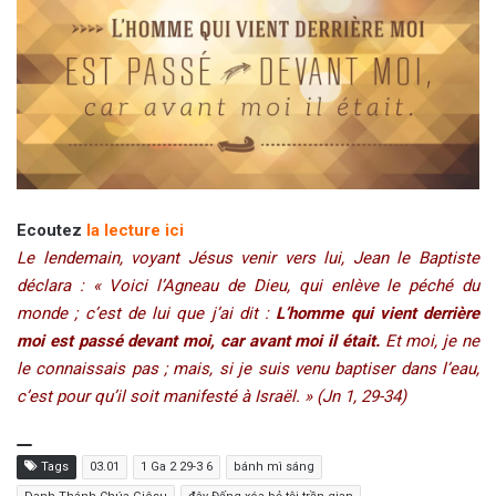
Ecoutez
la lecture ici
Le lendemain, voyant Jésus venir vers lui, Jean le Baptiste
déclara : « Voici l’Agneau de Dieu, qui enlève le péché du
monde ; c’est de lui que j’ai dit :
L’homme qui vient derrière
moi est passé devant moi, car avant moi il était.
Et moi, je ne
le connaissais pas ; mais, si je suis venu baptiser dans l’eau,
c’est pour qu’il soit manifesté à Israël. » (Jn 1, 29-34)
Tags
03.01
1 Ga 2 29-3 6
bánh mì sáng