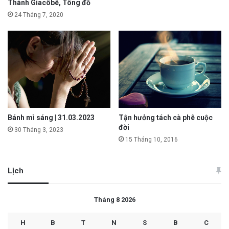
Thánh Giacôbê, Tông đồ
24 Tháng 7, 2020
Bánh mì sáng | 31.03.2023
Tận hưởng tách cà phê cuộc
đời
30 Tháng 3, 2023
15 Tháng 10, 2016
Lịch
Tháng 8 2026
H
B
T
N
S
B
C