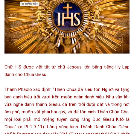
Chữ IHS được viết tắt từ chữ Jesous, tên bằng tiếng Hy Lạp
dành cho Chúa Giêsu.
Thánh Phaolô xác định: “Thiên Chúa đã siêu tôn Người và tặng
ban danh hiệu trổi vượt trên muôn ngàn danh hiệu. Như vậy, khi
vừa nghe danh thánh Giêsu, cả trên trời dưới đất và trong nơi
âm phủ, muôn vật phải bái quỳ; và để tôn vinh Thiên Chúa Cha,
mọi loài phải mở miệng tuyên xưng rằng Đức Giêsu Kitô là
Chúa” (x. Pl 2:9-11). Lòng sùng kính Thánh Danh Chúa Giêsu