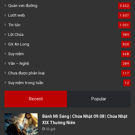
Quán ven đường
3.652
Lướt web
1.607
Tin tức
1.051
Lời Chúa
989
GX An Long
830
Suy niệm
668
Văn – Nghệ
289
Chưa được phân loại
117
Suy niệm trong tuần
12
Recent
Popular
Bánh Mì Sáng | Chúa Nhật 09.08 | Chúa Nhật
XIX Thường Niên
22 giờ