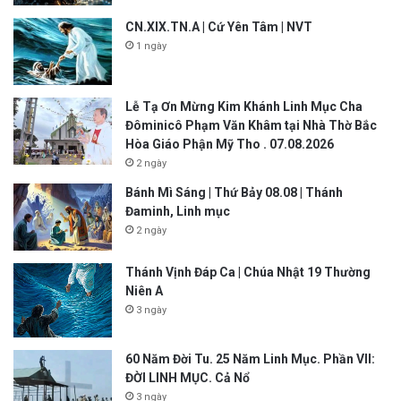
CN.XIX.TN.A | Cứ Yên Tâm | NVT
1 ngày
Lễ Tạ Ơn Mừng Kim Khánh Linh Mục Cha
Đôminicô Phạm Văn Khâm tại Nhà Thờ Bắc
Hòa Giáo Phận Mỹ Tho . 07.08.2026
2 ngày
Bánh Mì Sáng | Thứ Bảy 08.08 | Thánh
Đaminh, Linh mục
2 ngày
Thánh Vịnh Đáp Ca | Chúa Nhật 19 Thường
Niên A
3 ngày
60 Năm Đời Tu. 25 Năm Linh Mục. Phần VII:
ĐỜI LINH MỤC. Cả Nổ
3 ngày