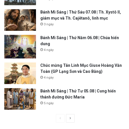
Bánh Mì Sáng | Thứ Sáu 07.08 | Th. Xystô II,
giám mục và Th. Cajêtanô, linh mục
3 ngày
Bánh Mì Sáng | Thứ Năm 06.08 | Chúa hiển
dung
4 ngày
Chúc mừng Tân Linh Mục Giuse Hoàng Văn
Toàn (GP Lạng Sơn và Cao Bằng)
4 ngày
Bánh Mì Sáng | Thứ Tư 05.08 | Cung hiến
thánh đường Đức Maria
5 ngày
P
N
r
e