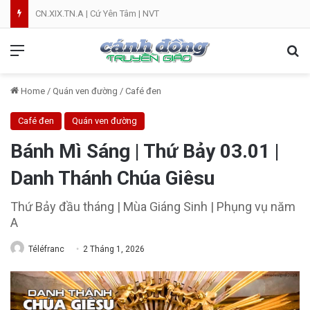
CN.XIX.TN.A | Cứ Yên Tâm | NVT
Menu
Se
Home
/
Quán ven đường
/
Café đen
Café đen
Quán ven đường
Bánh Mì Sáng | Thứ Bảy 03.01 |
Danh Thánh Chúa Giêsu
Thứ Bảy đầu tháng | Mùa Giáng Sinh | Phụng vụ năm
A
Téléfranc
2 Tháng 1, 2026