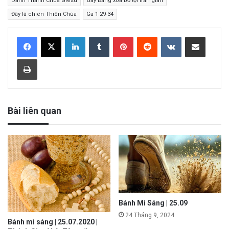
Danh Thánh Chúa Giêsu
đây Đấng xóa bỏ tội trần gian
Đây là chiên Thiên Chúa
Ga 1 29-34
LinkedIn
Tumblr
Pinterest
Reddit
VKontakte
Share via Email
Print
Bài liên quan
Bánh Mì Sáng | 25.09
24 Tháng 9, 2024
Bánh mì sáng | 25.07.2020 |