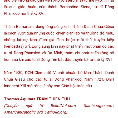
phổ biến trong các đan viện Xitô (Cistercians) từ thế kỷ XII, nhất
là qua giáo huấn của thánh Bernardine Siena, tu sĩ Dòng
Phanxicô hồi thế kỷ XV.
Thánh Bernardine dùng lòng sùng kính Thánh Danh Chúa Giêsu
là cách vượt qua những cuộc chiến gian lao và thường đổ máu,
chống lại sự kình địch gia đình hoặc mối thù truyền kiếp
(vendettas) ở Ý. Lòng sùng kính này phát triển, một phần do các
tu sĩ Dòng Phanxicô và Đa Minh, thậm chí phát triển rộng rãi
hơn sau khi các tu sĩ Dòng Tên bắt đầu truyền bá từ thế kỷ XVI.
Năm 1530, ĐGH Clementô V phê chuẩn Lễ kính Thánh Danh
Chúa Giêsu cho các tu sĩ Dòng Phanxicô. Năm 1721, ĐGH
Innocent XIII mở rộng lễ này cho Giáo hội toàn cầu.
Thomas Aquinas TRẦM THIÊN THU
(Chuyển ngữ từ BeliefNet.com, Saints.sqpn.com,
AmericanCatholic.org, Catholic.org)