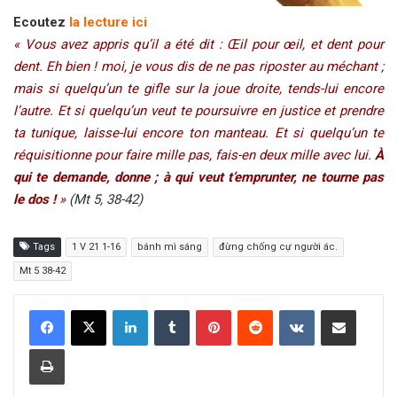
Ecoutez
la lecture ici
« Vous avez appris qu’il a été dit : Œil pour œil, et dent pour
dent. Eh bien ! moi, je vous dis de ne pas riposter au méchant ;
mais si quelqu’un te gifle sur la joue droite, tends-lui encore
l’autre. Et si quelqu’un veut te poursuivre en justice et prendre
ta tunique, laisse-lui encore ton manteau. Et si quelqu’un te
réquisitionne pour faire mille pas, fais-en deux mille avec lui.
À
qui te demande, donne ; à qui veut t’emprunter, ne tourne pas
le dos !
»
(Mt 5, 38-42)
Tags
1 V 21 1-16
bánh mì sáng
đừng chống cự người ác.
Mt 5 38-42
LinkedIn
Tumblr
Pinterest
Reddit
VKontakte
Share via Email
Print