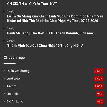
CN.XIX.TN.A | Cứ Yên Tâm | NVT
p
a
1 ngày
Lễ Tạ Ơn Mừng Kim Khánh Linh Mục Cha Đôminicô Phạm Văn
g
Khâm tại Nhà Thờ Bắc Hòa Giáo Phận Mỹ Tho . 07.08.2026
e
1 ngày
Bánh Mì Sáng | Thứ Bảy 08.08 | Thánh Đaminh, Linh mục
2 ngày
Thánh Vịnh Đáp Ca | Chúa Nhật 19 Thường Niên A
Chuyên mục
Quán ven đường
3.652
Lướt web
1.607
Tin tức
1.051
Lời Chúa
989
GX An Long
830