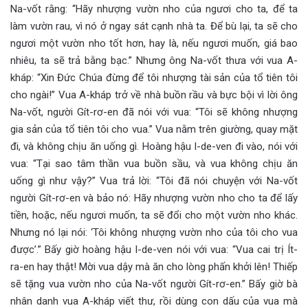
Na-vốt rằng: “Hãy nhượng vườn nho của ngươi cho ta, để ta
làm vườn rau, vì nó ở ngay sát cạnh nhà ta. Để bù lại, ta sẽ cho
ngươi một vườn nho tốt hơn, hay là, nếu ngươi muốn, giá bao
nhiêu, ta sẽ trả bằng bạc.” Nhưng ông Na-vốt thưa với vua A-
kháp: “Xin Đức Chúa đừng để tôi nhượng tài sản của tổ tiên tôi
cho ngài!” Vua A-kháp trở về nhà buồn rầu và bực bội vì lời ông
Na-vốt, người Gít-rơ-en đã nói với vua: “Tôi sẽ không nhượng
gia sản của tổ tiên tôi cho vua.” Vua nằm trên giường, quay mặt
đi, và không chịu ăn uống gì. Hoàng hậu I-de-ven đi vào, nói với
vua: “Tại sao tâm thần vua buồn sầu, và vua không chịu ăn
uống gì như vậy?” Vua trả lời: “Tôi đã nói chuyện với Na-vốt
người Gít-rơ-en và bảo nó: Hãy nhượng vườn nho cho ta để lấy
tiền, hoặc, nếu ngươi muốn, ta sẽ đổi cho một vườn nho khác.
Nhưng nó lại nói: ‘Tôi không nhượng vườn nho của tôi cho vua
được’.” Bấy giờ hoàng hậu I-de-ven nói với vua: “Vua cai trị Ít-
ra-en hay thật! Mời vua dậy mà ăn cho lòng phấn khởi lên! Thiếp
sẽ tặng vua vườn nho của Na-vốt người Gít-rơ-en.” Bấy giờ bà
nhân danh vua A-kháp viết thư, rồi dùng con dấu của vua mà