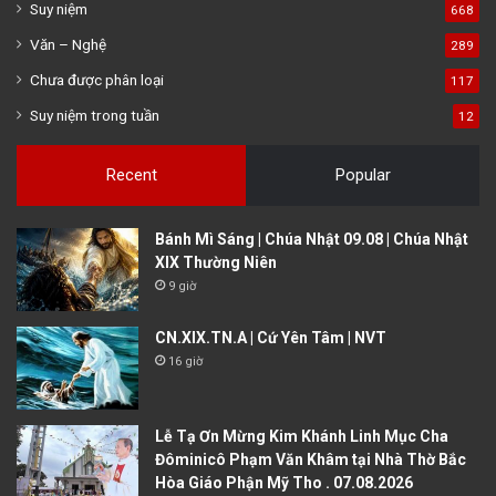
Suy niệm
668
Văn – Nghệ
289
Chưa được phân loại
117
Suy niệm trong tuần
12
Recent
Popular
Bánh Mì Sáng | Chúa Nhật 09.08 | Chúa Nhật
XIX Thường Niên
9 giờ
CN.XIX.TN.A | Cứ Yên Tâm | NVT
16 giờ
Lễ Tạ Ơn Mừng Kim Khánh Linh Mục Cha
Đôminicô Phạm Văn Khâm tại Nhà Thờ Bắc
Hòa Giáo Phận Mỹ Tho . 07.08.2026