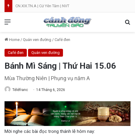
CN.XIX.TN.A | Cứ Yên Tâm | NVT
Menu
Se
Home
/
Quán ven đường
/
Café đen
Café đen
Quán ven đường
Bánh Mì Sáng | Thứ Hai 15.06
Mùa Thường Niên | Phụng vụ năm A
Téléfranc
14 Tháng 6, 2026
Mời nghe các bài đọc trong thánh lễ hôm nay: