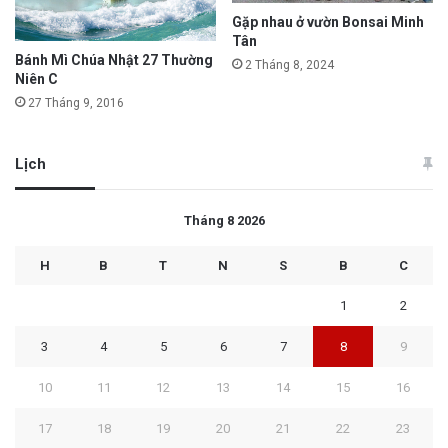
Gặp nhau ở vườn Bonsai Minh
Tân
Bánh Mì Chúa Nhật 27 Thường
2 Tháng 8, 2024
Niên C
27 Tháng 9, 2016
Lịch
Tháng 8 2026
H
B
T
N
S
B
C
1
2
3
4
5
6
7
8
9
10
11
12
13
14
15
16
17
18
19
20
21
22
23