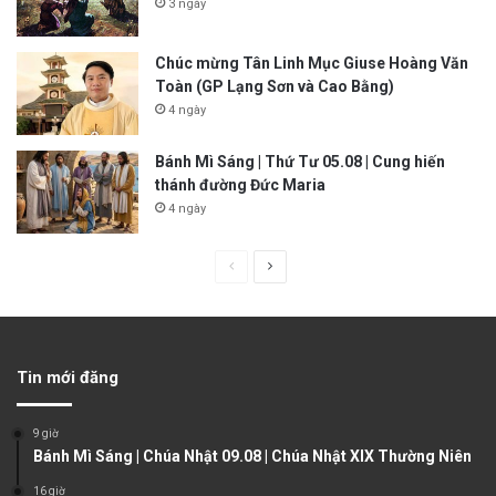
3 ngày
Chúc mừng Tân Linh Mục Giuse Hoàng Văn
Toàn (GP Lạng Sơn và Cao Bằng)
4 ngày
Bánh Mì Sáng | Thứ Tư 05.08 | Cung hiến
thánh đường Đức Maria
4 ngày
P
N
r
e
e
x
v
t
Tin mới đăng
i
p
o
a
9 giờ
u
g
Bánh Mì Sáng | Chúa Nhật 09.08 | Chúa Nhật XIX Thường Niên
s
e
16 giờ