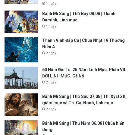
1 ngày
Bánh Mì Sáng | Thứ Bảy 08.08 | Thánh
Đaminh, Linh mục
1 ngày
Thánh Vịnh Đáp Ca | Chúa Nhật 19 Thường
Niên A
2 ngày
60 Năm Đời Tu. 25 Năm Linh Mục. Phần VII:
ĐỜI LINH MỤC. Cả Nổ
2 ngày
Bánh Mì Sáng | Thứ Sáu 07.08 | Th. Xystô II,
giám mục và Th. Cajêtanô, linh mục
2 ngày
Bánh Mì Sáng | Thứ Năm 06.08 | Chúa hiển
dung