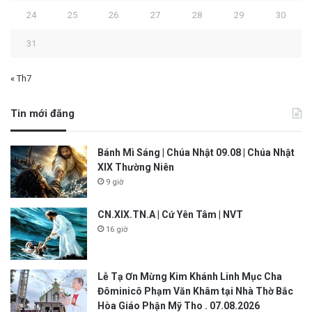
24
25
26
27
28
29
30
31
« Th7
Tin mới đăng
Bánh Mì Sáng | Chúa Nhật 09.08 | Chúa Nhật
XIX Thường Niên
9 giờ
CN.XIX.TN.A | Cứ Yên Tâm | NVT
16 giờ
Lễ Tạ Ơn Mừng Kim Khánh Linh Mục Cha
Đôminicô Phạm Văn Khâm tại Nhà Thờ Bắc
Hòa Giáo Phận Mỹ Tho . 07.08.2026