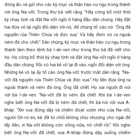
đóng ấn, và gửi cho các kỳ mục và thân hào cư ngụ trong thành
với ông Na-vốt. Trong thư bà viết rằng: “Hãy công bố một thời
kỳ chay tịnh và đặt Na-vốt ngồi ở hàng đầu dân chúng. Hãy đặt
hai đứa vô lại ngồi đối diện với nó, để chúng tố cáo nó: ‘Ông đã
nguyền rủa Thiên Chúa và đức vua.’ Và hãy đem nó ra ngoài
ném đá cho chết.” Dân chúng, kỳ mục và thân hào cư ngụ trong
thành làm theo lệnh bà I-de-ven như trong thư bà đã viết cho
họ. Họ công bố thời kỳ chay tịnh và đặt ông Na-vốt ngồi ở hàng
đầu dân chúng. Rồi có hai kẻ vô lại đi vào, ngồi đối diện với ông.
Những kẻ vô lại ấy tố cáo ông Na-vốt trước mặt dân rằng: “Na-
vốt đã nguyền rủa Thiên Chúa và đức vua.” Họ liền đưa ông ra
ngoài thành và ném đá ông. Ông đã chết. Họ sai người đi nói
với bà I-de-ven: “Na-vốt đã bị ném đá chết. Khi bà I-de-ven
nghe biết ông Na-vốt đã bị ném đá chết, thì bà nói với vua A-
kháp: “Xin vua đứng dậy và chiếm đoạt vườn nho của Na-vốt,
người Gít-rơ-en, kẻ đã từ chối không chịu nhượng cho ngài để
lấy tiền, vì Na-vốt không còn sống nữa, nó chết rồi.” Khi nghe
biết ông Na-vốt đã chết, vua A-kháp đứng dậy, xuống chiếm