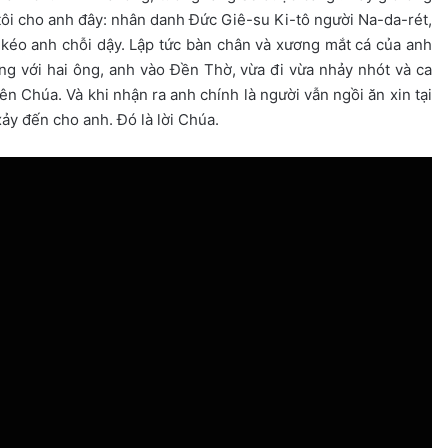
, tôi cho anh đây: nhân danh Đức Giê-su Ki-tô người Na-da-rét,
 kéo anh chỗi dậy. Lập tức bàn chân và xương mắt cá của anh
ùng với hai ông, anh vào Đền Thờ, vừa đi vừa nhảy nhót và ca
ên Chúa. Và khi nhận ra anh chính là người vẫn ngồi ăn xin tại
ảy đến cho anh. Đó là lời Chúa.