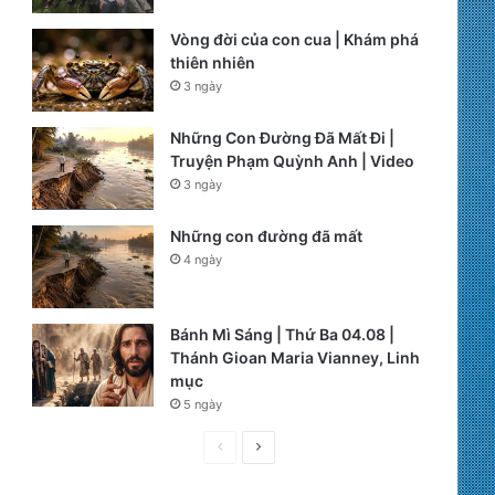
Vòng đời của con cua | Khám phá
thiên nhiên
3 ngày
Những Con Đường Đã Mất Đi |
Truyện Phạm Quỳnh Anh | Video
3 ngày
Những con đường đã mất
4 ngày
Bánh Mì Sáng | Thứ Ba 04.08 |
Thánh Gioan Maria Vianney, Linh
mục
5 ngày
P
N
r
e