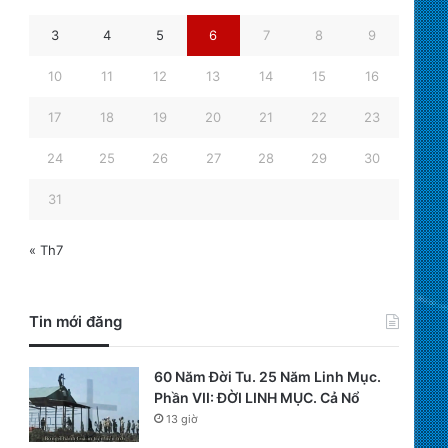
3
4
5
6
7
8
9
10
11
12
13
14
15
16
17
18
19
20
21
22
23
24
25
26
27
28
29
30
31
« Th7
Tin mới đăng
60 Năm Đời Tu. 25 Năm Linh Mục.
Phần VII: ĐỜI LINH MỤC. Cả Nổ
13 giờ