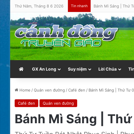
Thứ Năm, Tháng 8 6 2026
Tin nhanh
Bánh Mì Sáng | Thứ T
GX An Long
Suy niệm
Lời Chúa
Ti
Home
/
Quán ven đường
/
Café đen
/
Bánh Mì Sáng | Thứ Tư 
Café đen
Quán ven đường
Bánh Mì Sáng | Thứ