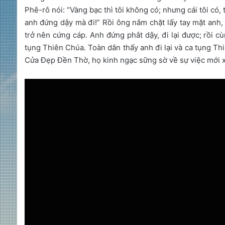
Phê-rô nói: “Vàng bạc thì tôi không có; nhưng cái tôi có
anh đứng dậy mà đi!” Rồi ông nắm chặt lấy tay mặt anh,
trở nên cứng cáp. Anh đứng phắt dậy, đi lại được; rồi c
tụng Thiên Chúa. Toàn dân thấy anh đi lại và ca tụng Thi
Cửa Đẹp Đền Thờ, họ kinh ngạc sững sờ về sự việc mới x