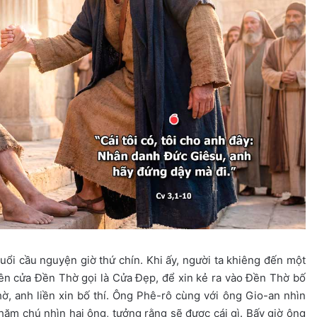
ổi cầu nguyện giờ thứ chín. Khi ấy, người ta khiêng đến một
bên cửa Đền Thờ gọi là Cửa Đẹp, để xin kẻ ra vào Đền Thờ bố
ờ, anh liền xin bố thí. Ông Phê-rô cùng với ông Gio-an nhìn
chăm chú nhìn hai ông, tưởng rằng sẽ được cái gì. Bấy giờ ông