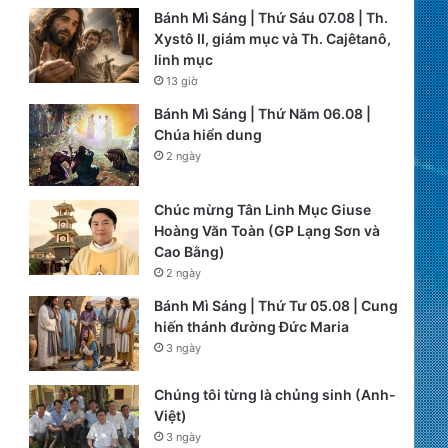
Bánh Mì Sáng | Thứ Sáu 07.08 | Th.
Xystô II, giám mục và Th. Cajêtanô,
linh mục
13 giờ
Bánh Mì Sáng | Thứ Năm 06.08 |
Chúa hiển dung
2 ngày
Chúc mừng Tân Linh Mục Giuse
Hoàng Văn Toàn (GP Lạng Sơn và
Cao Bằng)
2 ngày
Bánh Mì Sáng | Thứ Tư 05.08 | Cung
hiến thánh đường Đức Maria
3 ngày
Chúng tôi từng là chủng sinh (Anh-
Việt)
3 ngày