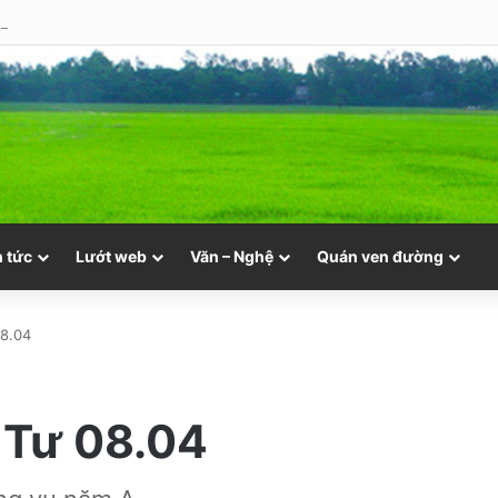
ư 05.08 | Cung hiến thánh đường Đức Maria
n tức
Lướt web
Văn – Nghệ
Quán ven đường
08.04
 Tư 08.04