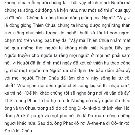
không ở xa mỗi người chúng ta. Thật vậy, chính ở nơi Người mà
chúng ta sống, cử động, và hiện hữu, như một số thi sĩ của quý
vị đã nói: `Chúng ta cũng thuộc dòng giống của Người.’ “Vậy, vì
là dòng giống Thiên Chúa, chúng ta không được nghĩ rằng thần
linh giống như hình tượng do nghệ thuật và tài trí con người
chạm trổ trên vàng, bạc hay đá. “Vậy mà Thiên Chúa nhắm mắt
bỏ qua những thời người ta không nhận biết Người. Bây giờ
Người truyền cho người ta rằng mọi người ở mọi nơi phải sám
hối, vì Người đã ấn định một ngày để xét xử thiên hạ theo công
lý, nhờ một người mà Người đã chỉ định. Để bảo đảm điều ấy
với mọi người, Thiên Chúa đã làm cho vị này sống lại từ cõi
chết.” Vừa nghe nói đến người chết sống lại, kẻ thì nhạo cười,
kẻ thì nói: “Để khi khác chúng tôi sẽ nghe ông nói về vấn đề ấy.”
Thế là ông Phao-lô bỏ họ mà đi. Nhưng có mấy người đã theo
ông và tin Chúa, trong số đó có ông Đi-ô-ni-xi-ô, thành viên Hội
đồng A-rê-ô-pa-gô và một phụ nữ tên là Đa-ma-ri cùng những
người khác nữa. Sau đó, ông Phao-lô rời A-thê-na đi Cô-rin-tô.
Đó là lời Chúa.