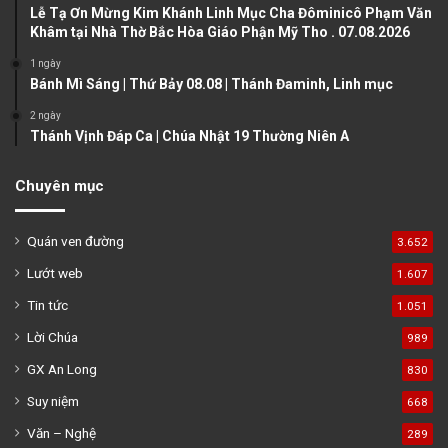
Lễ Tạ Ơn Mừng Kim Khánh Linh Mục Cha Đôminicô Phạm Văn
g
Khâm tại Nhà Thờ Bắc Hòa Giáo Phận Mỹ Tho . 07.08.2026
e
1 ngày
Bánh Mì Sáng | Thứ Bảy 08.08 | Thánh Đaminh, Linh mục
2 ngày
Thánh Vịnh Đáp Ca | Chúa Nhật 19 Thường Niên A
Chuyên mục
Quán ven đường
3.652
Lướt web
1.607
Tin tức
1.051
Lời Chúa
989
GX An Long
830
Suy niệm
668
Văn – Nghệ
289