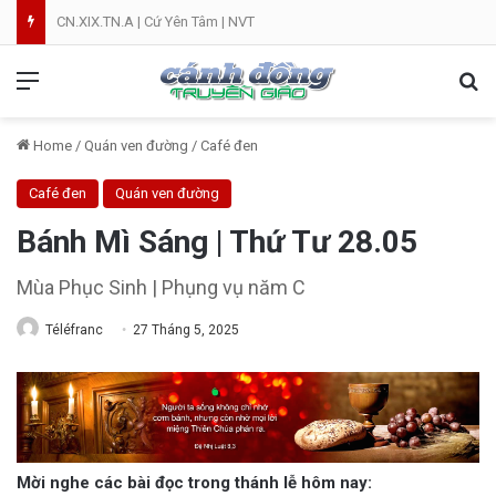
CN.XIX.TN.A | Cứ Yên Tâm | NVT
Menu
Se
Home
/
Quán ven đường
/
Café đen
Café đen
Quán ven đường
Bánh Mì Sáng | Thứ Tư 28.05
Mùa Phục Sinh | Phụng vụ năm C
Téléfranc
27 Tháng 5, 2025
Mời nghe các bài đọc trong thánh lễ hôm nay: