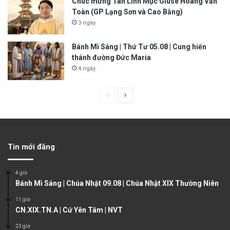
Chúc mừng Tân Linh Mục Giuse Hoàng Văn
Toàn (GP Lạng Sơn và Cao Bằng)
3 ngày
Bánh Mì Sáng | Thứ Tư 05.08 | Cung hiến
thánh đường Đức Maria
4 ngày
P
N
r
e
e
x
v
t
Tin mới đăng
i
p
o
a
4 giờ
u
g
Bánh Mì Sáng | Chúa Nhật 09.08 | Chúa Nhật XIX Thường Niên
s
e
11 giờ
CN.XIX.TN.A | Cứ Yên Tâm | NVT
p
a
23 giờ