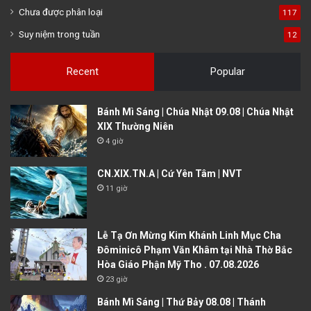
Chưa được phân loại
117
Suy niệm trong tuần
12
Recent
Popular
Bánh Mì Sáng | Chúa Nhật 09.08 | Chúa Nhật
XIX Thường Niên
4 giờ
CN.XIX.TN.A | Cứ Yên Tâm | NVT
11 giờ
Lễ Tạ Ơn Mừng Kim Khánh Linh Mục Cha
Đôminicô Phạm Văn Khâm tại Nhà Thờ Bắc
Hòa Giáo Phận Mỹ Tho . 07.08.2026
23 giờ
Bánh Mì Sáng | Thứ Bảy 08.08 | Thánh