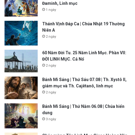
Đaminh, Linh mục
1 ngày
Thánh Vịnh Đáp Ca | Chúa Nhật 19 Thường
Niên A
2 ngày
60 Năm Đời Tu. 25 Năm Linh Mục. Phần VII:
ĐỜI LINH MỤC. Cả Nổ
2 ngày
Bánh Mì Sáng | Thứ Sáu 07.08 | Th. Xystô II,
giám mục và Th. Cajêtanô, linh mục
2 ngày
Bánh Mì Sáng | Thứ Năm 06.08 | Chúa hiển
dung
3 ngày