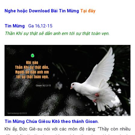
Nghe hoặc Download Bài Tin Mừng
Tại đây
Tin Mừng
Ga 16,12-15
Thần Khí sự thật sẽ dẫn anh em tới sự thật toàn vẹn.
Tin Mừng Chúa Giêsu Kitô theo thánh Gioan.
Khi ấy, Đức Giê-su nói với các môn đệ rằng: “Thầy còn nhiều