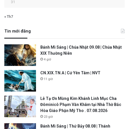
31
« Th7
Tin mới đăng
Bánh Mì Sáng | Chúa Nhật 09.08 | Chúa Nhật
XIX Thường Niên
4 giờ
CN.XIX.TN.A | Cứ Yên Tâm | NVT
11 giờ
Lễ Tạ Ơn Mừng Kim Khánh Linh Mục Cha
Đôminicô Phạm Văn Khâm tại Nhà Thờ Bắc
Hòa Giáo Phận Mỹ Tho . 07.08.2026
23 giờ
Bánh Mì Sáng | Thứ Bảy 08.08 | Thánh