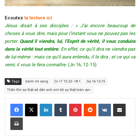
Ecoutez
la lecture ici
Jésus disait à ses disciples : « J’ai encore beaucoup de
choses à vous dire, mais pour l’instant vous ne pouvez pas les
porter.
Quand il viendra, lui, l’Esprit de vérité, il vous conduira
dans la vérité tout entière.
En effet, ce qu’il dira ne viendra pas
de lui-même : mais ce qu’il aura entendu, il le dira ; et ce qui va
venir, il vous le fera connaître.
(Jn 16, 12-15)
Tags
bánh mì sáng
Cv 17 15.22–18 1
Ga 16 12-15
Thần Khí sự thật sẽ dẫn anh em tới sự thật toàn vẹn.
LinkedIn
Tumblr
Pinterest
Reddit
VKontakte
Share via Email
Print