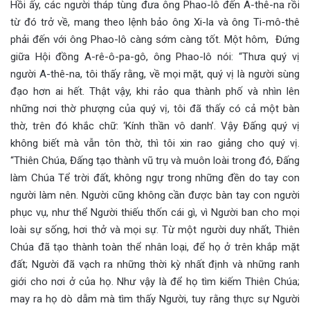
Hồi ấy, các người tháp tùng đưa ông Phao-lô đến A-thê-na rồi
từ đó trở về, mang theo lệnh bảo ông Xi-la và ông Ti-mô-thê
phải đến với ông Phao-lô càng sớm càng tốt. Một hôm, Đứng
giữa Hội đồng A-rê-ô-pa-gô, ông Phao-lô nói: “Thưa quý vị
người A-thê-na, tôi thấy rằng, về mọi mặt, quý vị là người sùng
đạo hơn ai hết. Thật vậy, khi rảo qua thành phố và nhìn lên
những nơi thờ phượng của quý vị, tôi đã thấy có cả một bàn
thờ, trên đó khắc chữ: ‘Kính thần vô danh’. Vậy Đấng quý vị
không biết mà vẫn tôn thờ, thì tôi xin rao giảng cho quý vị.
“Thiên Chúa, Đấng tạo thành vũ trụ và muôn loài trong đó, Đấng
làm Chúa Tể trời đất, không ngự trong những đền do tay con
người làm nên. Người cũng không cần được bàn tay con người
phục vụ, như thể Người thiếu thốn cái gì, vì Người ban cho mọi
loài sự sống, hơi thở và mọi sự. Từ một người duy nhất, Thiên
Chúa đã tạo thành toàn thể nhân loại, để họ ở trên khắp mặt
đất; Người đã vạch ra những thời kỳ nhất định và những ranh
giới cho nơi ở của họ. Như vậy là để họ tìm kiếm Thiên Chúa;
may ra họ dò dẫm mà tìm thấy Người, tuy rằng thực sự Người