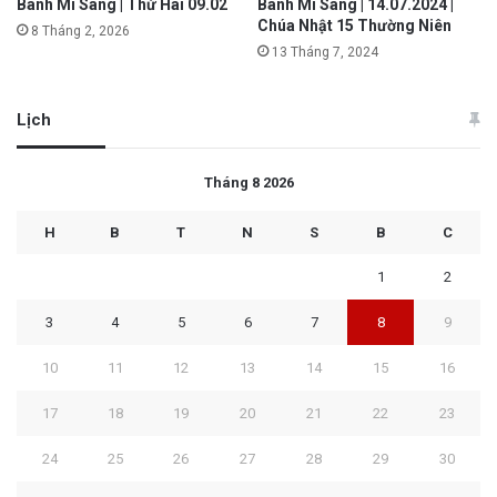
Bánh Mì Sáng | Thứ Hai 09.02
Bánh Mì Sáng | 14.07.2024 |
Chúa Nhật 15 Thường Niên
8 Tháng 2, 2026
13 Tháng 7, 2024
Lịch
Tháng 8 2026
H
B
T
N
S
B
C
1
2
3
4
5
6
7
8
9
10
11
12
13
14
15
16
17
18
19
20
21
22
23
24
25
26
27
28
29
30