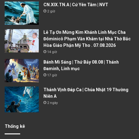
CN.XIX.TN.A | Cứ Yên Tâm | NVT
2 giờ
Lễ Tạ Ơn Mừng Kim Khánh Linh Mục Cha
Đôminicô Phạm Văn Khâm tại Nhà Thờ Bắc
Hòa Giáo Phận Mỹ Tho . 07.08.2026
14 giờ
Bánh Mì Sáng | Thứ Bảy 08.08 | Thánh
Đaminh, Linh mục
17 giờ
Thánh Vịnh Đáp Ca | Chúa Nhật 19 Thường
Niên A
2 ngày
Thống kê