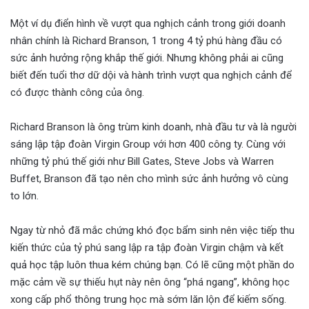
Một ví dụ điển hình về vượt qua nghịch cảnh trong giới doanh
nhân chính là Richard Branson, 1 trong 4 tỷ phú hàng đầu có
sức ảnh hưởng rộng khắp thế giới. Nhưng không phải ai cũng
biết đến tuổi thơ dữ dội và hành trình vượt qua nghịch cảnh để
có được thành công của ông.
Richard Branson là ông trùm kinh doanh, nhà đầu tư và là người
sáng lập tập đoàn Virgin Group với hơn 400 công ty. Cùng với
những tỷ phú thế giới như Bill Gates, Steve Jobs và Warren
Buffet, Branson đã tạo nên cho mình sức ảnh hưởng vô cùng
to lớn.
Ngay từ nhỏ đã mắc chứng khó đọc bẩm sinh nên việc tiếp thu
kiến thức của tỷ phú sang lập ra tập đoàn Virgin chậm và kết
quả học tập luôn thua kém chúng bạn. Có lẽ cũng một phần do
mặc cảm về sự thiếu hụt này nên ông “phá ngang”, không học
xong cấp phổ thông trung học mà sớm lăn lộn để kiếm sống.