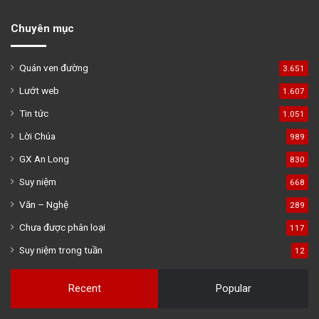
Chuyên mục
Quán ven đường
3.651
Lướt web
1.607
Tin tức
1.051
Lời Chúa
989
GX An Long
830
Suy niệm
668
Văn – Nghệ
289
Chưa được phân loại
117
Suy niệm trong tuần
12
Recent
Popular