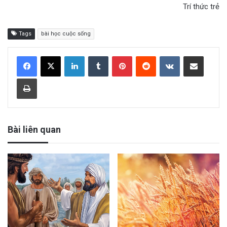
Trí thức trẻ
Tags
bài học cuộc sống
LinkedIn
Tumblr
Pinterest
Reddit
VKontakte
Share via Email
Print
Bài liên quan