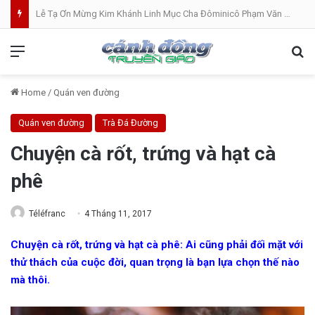
Lễ Tạ Ơn Mừng Kim Khánh Linh Mục Cha Đôminicô Phạm Văn Khâm tại Nhà Thờ Bắc Hòa Giáo Phận Mỹ Tho . 07.08.2026
Menu
Se
Home
/
Quán ven đường
Quán ven đường
Trà Đá Đường
Chuyện cà rốt, trứng và hạt cà
phê
Téléfranc
4 Tháng 11, 2017
Chuyện cà rốt, trứng và hạt cà phê: Ai cũng phải đối mặt với
thử thách của cuộc đời, quan trọng là bạn lựa chọn thế nào
mà thôi.