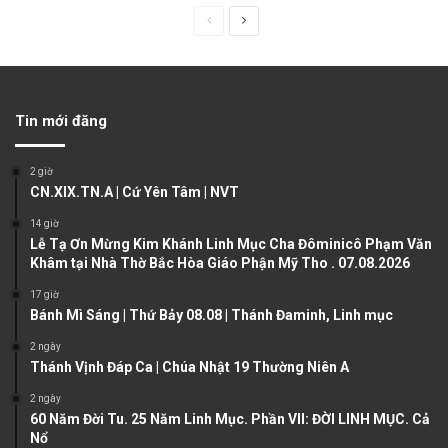
P
N
r
e
e
x
v
t
Tin mới đăng
i
p
o
a
2 giờ
u
g
CN.XIX.TN.A | Cứ Yên Tâm | NVT
s
e
14 giờ
Lễ Tạ Ơn Mừng Kim Khánh Linh Mục Cha Đôminicô Phạm Văn
p
Khâm tại Nhà Thờ Bắc Hòa Giáo Phận Mỹ Tho . 07.08.2026
a
17 giờ
g
Bánh Mì Sáng | Thứ Bảy 08.08 | Thánh Đaminh, Linh mục
e
2 ngày
Thánh Vịnh Đáp Ca | Chúa Nhật 19 Thường Niên A
2 ngày
60 Năm Đời Tu. 25 Năm Linh Mục. Phần VII: ĐỜI LINH MỤC. Cả
Nổ