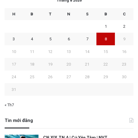
Tháng 8 2026
H
B
T
N
S
B
C
1
2
3
4
5
6
7
8
9
10
11
12
13
14
15
16
17
18
19
20
21
22
23
24
25
26
27
28
29
30
31
« Th7
Tin mới đăng
CN.XIX.TN.A | Cứ Yên Tâm | NVT