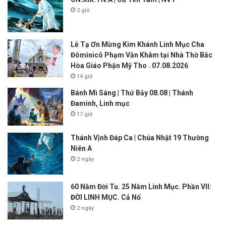
2 giờ
Lễ Tạ Ơn Mừng Kim Khánh Linh Mục Cha
Đôminicô Phạm Văn Khâm tại Nhà Thờ Bắc
Hòa Giáo Phận Mỹ Tho . 07.08.2026
14 giờ
Bánh Mì Sáng | Thứ Bảy 08.08 | Thánh
Đaminh, Linh mục
17 giờ
Thánh Vịnh Đáp Ca | Chúa Nhật 19 Thường
Niên A
2 ngày
60 Năm Đời Tu. 25 Năm Linh Mục. Phần VII:
ĐỜI LINH MỤC. Cả Nổ
2 ngày