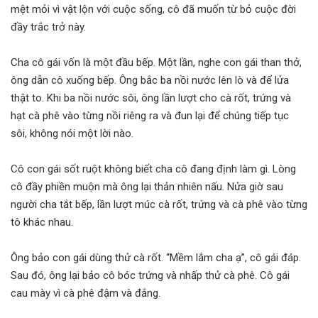
mệt mỏi vì vật lộn với cuộc sống, cô đã muốn từ bỏ cuộc đời
đầy trắc trở này.
Cha cô gái vốn là một đầu bếp. Một lần, nghe con gái than thở,
ông dẫn cô xuống bếp. Ông bắc ba nồi nước lên lò và để lửa
thật to. Khi ba nồi nước sôi, ông lần lượt cho cà rốt, trứng và
hạt cà phê vào từng nồi riêng ra và đun lại để chúng tiếp tục
sôi, không nói một lời nào.
Cô con gái sốt ruột không biết cha cô đang định làm gì. Lòng
cô đầy phiền muộn mà ông lại thản nhiên nấu. Nửa giờ sau
người cha tắt bếp, lần lượt múc cà rốt, trứng và cà phê vào từng
tô khác nhau.
Ông bảo con gái dùng thử cà rốt. “Mềm lắm cha ạ”, cô gái đáp.
Sau đó, ông lại bảo cô bóc trứng và nhấp thử cà phê. Cô gái
cau mày vì cà phê đậm và đắng.