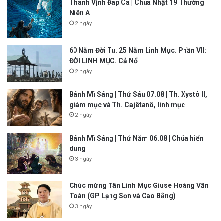
Thánh Vịnh Đáp Ca | Chúa Nhật 19 Thường
Niên A
2 ngày
60 Năm Đời Tu. 25 Năm Linh Mục. Phần VII:
ĐỜI LINH MỤC. Cả Nổ
2 ngày
Bánh Mì Sáng | Thứ Sáu 07.08 | Th. Xystô II,
giám mục và Th. Cajêtanô, linh mục
2 ngày
Bánh Mì Sáng | Thứ Năm 06.08 | Chúa hiển
dung
3 ngày
Chúc mừng Tân Linh Mục Giuse Hoàng Văn
Toàn (GP Lạng Sơn và Cao Bằng)
3 ngày