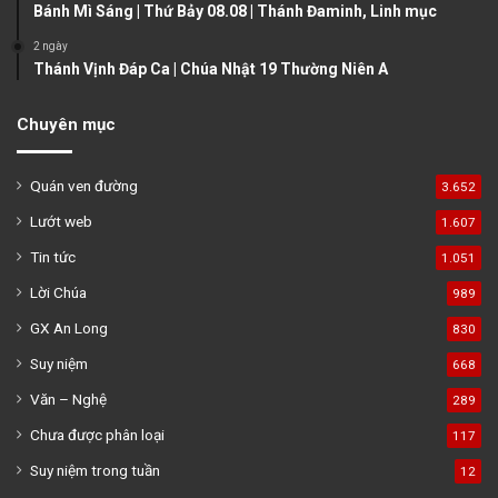
Bánh Mì Sáng | Thứ Bảy 08.08 | Thánh Đaminh, Linh mục
2 ngày
Thánh Vịnh Đáp Ca | Chúa Nhật 19 Thường Niên A
Chuyên mục
Quán ven đường
3.652
Lướt web
1.607
Tin tức
1.051
Lời Chúa
989
GX An Long
830
Suy niệm
668
Văn – Nghệ
289
Chưa được phân loại
117
Suy niệm trong tuần
12