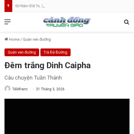
60 Năm Đời Tu. 25 Năm Linh Mục. Phần VII: ĐỜI LINH MỤC. Cả Nổ
Menu
Se
Home
/
Quán ven đường
Quán ven đường
Trà Đá Đường
Đêm trắng Dinh Caipha
Câu chuyện Tuần Thánh
Téléfranc
31 Tháng 3, 2026