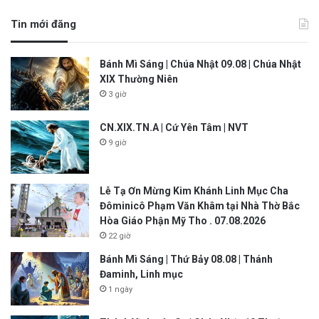
Tin mới đăng
Bánh Mì Sáng | Chúa Nhật 09.08 | Chúa Nhật
XIX Thường Niên
3 giờ
CN.XIX.TN.A | Cứ Yên Tâm | NVT
9 giờ
Lễ Tạ Ơn Mừng Kim Khánh Linh Mục Cha
Đôminicô Phạm Văn Khâm tại Nhà Thờ Bắc
Hòa Giáo Phận Mỹ Tho . 07.08.2026
22 giờ
Bánh Mì Sáng | Thứ Bảy 08.08 | Thánh
Đaminh, Linh mục
1 ngày