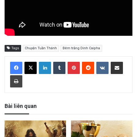
Tags
Chuyện Tuần Thánh
Đêm trắng Dinh Caipha
LinkedIn
Tumblr
Pinterest
Reddit
VKontakte
Share via Email
Print
Bài liên quan