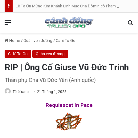
Lễ Tạ Ơn Mừng Kim Khánh Linh Mục Cha Đôminicô Phạm Văn Khâm tại Nhà Thờ Bắc Hòa Giáo Phận Mỹ Tho . 07.08.2026
Menu
Se
Home
/
Quán ven đường
/
Café To Go
Café To Go
Quán ven đường
RIP | Ông Cố Giuse Vũ Đức Trinh
Thân phụ Cha Vũ Đức Yên (Anh quổc)
Téléfranc
21 Tháng 1, 2025
Requiescat In Pace