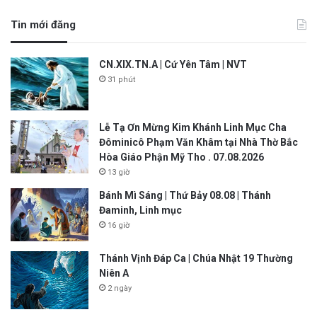
Tin mới đăng
CN.XIX.TN.A | Cứ Yên Tâm | NVT
31 phút
Lễ Tạ Ơn Mừng Kim Khánh Linh Mục Cha
Đôminicô Phạm Văn Khâm tại Nhà Thờ Bắc
Hòa Giáo Phận Mỹ Tho . 07.08.2026
13 giờ
Bánh Mì Sáng | Thứ Bảy 08.08 | Thánh
Đaminh, Linh mục
16 giờ
Thánh Vịnh Đáp Ca | Chúa Nhật 19 Thường
Niên A
2 ngày