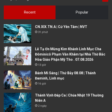
Recent
Popular
CN.XIX.TN.A | Cứ Yên Tâm | NVT
31 phút
Lễ Tạ Ơn Mừng Kim Khánh Linh Mục Cha
Đôminicô Phạm Văn Khâm tại Nhà Thờ Bắc
Hòa Giáo Phận Mỹ Tho . 07.08.2026
13 giờ
Bánh Mì Sáng | Thứ Bảy 08.08 | Thánh
Đaminh, Linh mục
16 giờ
Thánh Vịnh Đáp Ca | Chúa Nhật 19 Thường
Niên A
2 ngày