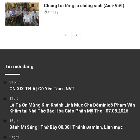
Chúng tôi từng là chủng sinh (Anh-Việt)
4 ngày
P
N
r
e
e
x
v
t
Tin mới đăng
i
p
o
a
31 phút
u
g
CN.XIX.TN.A | Cứ Yên Tâm | NVT
s
e
13 giờ
Lễ Tạ Ơn Mừng Kim Khánh Linh Mục Cha Đôminicô Phạm Văn
p
Khâm tại Nhà Thờ Bắc Hòa Giáo Phận Mỹ Tho . 07.08.2026
a
16 giờ
g
Bánh Mì Sáng | Thứ Bảy 08.08 | Thánh Đaminh, Linh mục
e
2 ngày