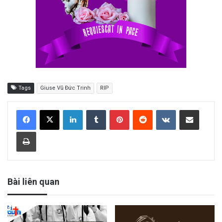
Tags
Giuse Vũ Đức Trinh
RIP
LinkedIn
Tumblr
Pinterest
Reddit
VKontakte
Share via Email
Print
Bài liên quan