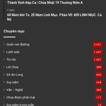
Thánh Vịnh Đáp Ca | Chúa Nhật 19 Thường Niên A
2 ngày
60 Năm Đời Tu. 25 Năm Linh Mục. Phần VII: ĐỜI LINH MỤC. Cả
Nổ
Chuyên mục
Quán ven đường
3.651
Lướt web
1.607
Tin tức
1.051
Lời Chúa
989
GX An Long
830
Suy niệm
668
Văn – Nghệ
289
Chưa được phân loại
117
Suy niệm trong tuần
12