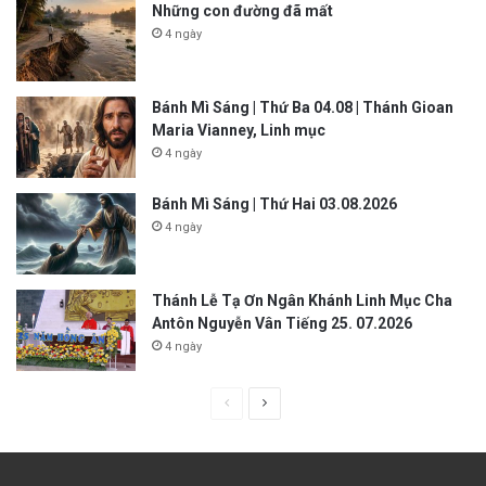
Những con đường đã mất
4 ngày
Bánh Mì Sáng | Thứ Ba 04.08 | Thánh Gioan
Maria Vianney, Linh mục
4 ngày
Bánh Mì Sáng | Thứ Hai 03.08.2026
4 ngày
Thánh Lễ Tạ Ơn Ngân Khánh Linh Mục Cha
Antôn Nguyễn Vân Tiếng 25. 07.2026
4 ngày
P
N
r
e
e
x