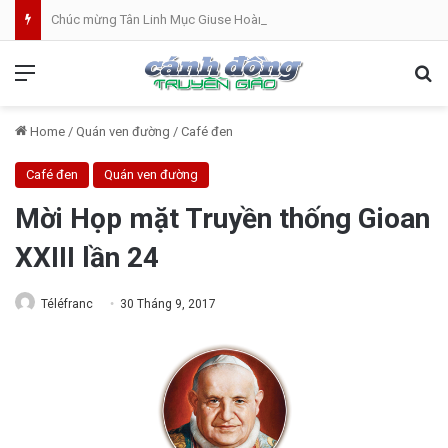
Chúc mừng Tân Linh Mục Giuse Hoàng Văn Toàn (GP Lạng Sơn và Cao Bằng)
Menu
Se
Home
/
Quán ven đường
/
Café đen
Café đen
Quán ven đường
Mời Họp mặt Truyền thống Gioan
XXIII lần 24
Téléfranc
30 Tháng 9, 2017