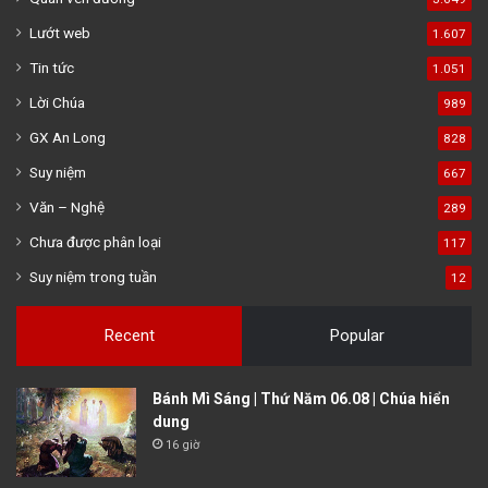
Lướt web
1.607
Tin tức
1.051
Lời Chúa
989
GX An Long
828
Suy niệm
667
Văn – Nghệ
289
Chưa được phân loại
117
Suy niệm trong tuần
12
Recent
Popular
Bánh Mì Sáng | Thứ Năm 06.08 | Chúa hiển
dung
16 giờ