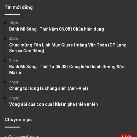
v
t
Tin mới đăng
i
p
o
a
16 giờ
u
g
Bánh Mì Sáng | Thứ Năm 06.08 | Chúa hiển dung
s
e
23 giờ
Chúc mừng Tân Linh Mục Giuse Hoàng Văn Toàn (GP Lạng
p
Sơn và Cao Bằng)
a
2 ngày
g
Bánh Mì Sáng | Thứ Tư 05.08 | Cung hiến thánh đường Đức
e
Maria
2 ngày
Chúng tôi từng là chủng sinh (Anh-Việt)
2 ngày
Vòng đời của con cua | Khám phá thiên nhiên
Chuyên mục
Quán ven đường
3.649