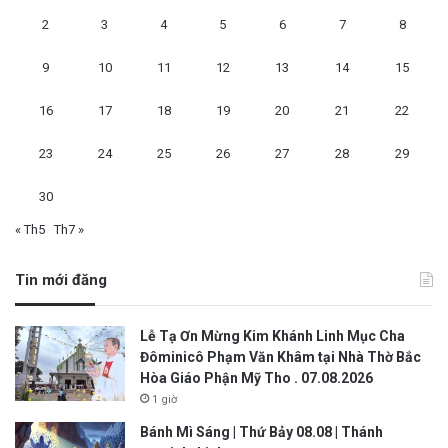
2
3
4
5
6
7
8
9
10
11
12
13
14
15
16
17
18
19
20
21
22
23
24
25
26
27
28
29
30
« Th5
Th7 »
Tin mới đăng
Lễ Tạ Ơn Mừng Kim Khánh Linh Mục Cha
Đôminicô Phạm Văn Khâm tại Nhà Thờ Bắc
Hòa Giáo Phận Mỹ Tho . 07.08.2026
1 giờ
Bánh Mì Sáng | Thứ Bảy 08.08 | Thánh