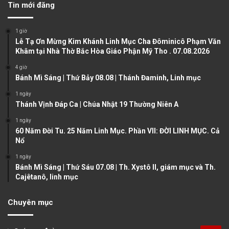
Tin mới đăng
i
p
o
a
1 giờ
u
g
Lễ Tạ Ơn Mừng Kim Khánh Linh Mục Cha Đôminicô Phạm Văn
Khâm tại Nhà Thờ Bắc Hòa Giáo Phận Mỹ Tho . 07.08.2026
s
e
4 giờ
p
Bánh Mì Sáng | Thứ Bảy 08.08 | Thánh Đaminh, Linh mục
a
1 ngày
g
Thánh Vịnh Đáp Ca | Chúa Nhật 19 Thường Niên A
e
1 ngày
60 Năm Đời Tu. 25 Năm Linh Mục. Phần VII: ĐỜI LINH MỤC. Cả
Nổ
1 ngày
Bánh Mì Sáng | Thứ Sáu 07.08 | Th. Xystô II, giám mục và Th.
Cajêtanô, linh mục
Chuyên mục