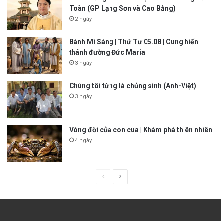
Toàn (GP Lạng Sơn và Cao Bằng)
2 ngày
Bánh Mì Sáng | Thứ Tư 05.08 | Cung hiến
thánh đường Đức Maria
3 ngày
Chúng tôi từng là chủng sinh (Anh-Việt)
3 ngày
Vòng đời của con cua | Khám phá thiên nhiên
4 ngày
P
N
r
e
e
x
v
t