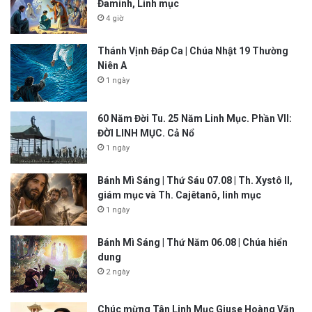
Đaminh, Linh mục
4 giờ
Thánh Vịnh Đáp Ca | Chúa Nhật 19 Thường
Niên A
1 ngày
60 Năm Đời Tu. 25 Năm Linh Mục. Phần VII:
ĐỜI LINH MỤC. Cả Nổ
1 ngày
Bánh Mì Sáng | Thứ Sáu 07.08 | Th. Xystô II,
giám mục và Th. Cajêtanô, linh mục
1 ngày
Bánh Mì Sáng | Thứ Năm 06.08 | Chúa hiển
dung
2 ngày
Chúc mừng Tân Linh Mục Giuse Hoàng Văn