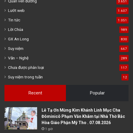
Quán ven đường
3.651
Lướt web
1.607
Tin tức
1.051
Lời Chúa
989
GX An Long
830
Suy niệm
667
Văn – Nghệ
289
Chưa được phân loại
117
Suy niệm trong tuần
12
Recent
Popular
Lễ Tạ Ơn Mừng Kim Khánh Linh Mục Cha
Đôminicô Phạm Văn Khâm tại Nhà Thờ Bắc
Hòa Giáo Phận Mỹ Tho . 07.08.2026
1 giờ