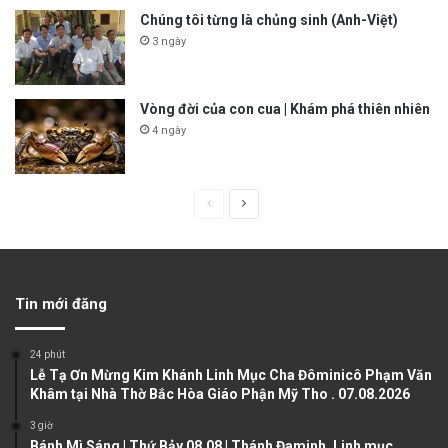
Chúng tôi từng là chủng sinh (Anh-Việt)
3 ngày
Vòng đời của con cua | Khám phá thiên nhiên
4 ngày
P
N
r
e
e
x
v
t
Tin mới đăng
i
p
o
a
24 phút
u
g
Lễ Tạ Ơn Mừng Kim Khánh Linh Mục Cha Đôminicô Phạm Văn
Khâm tại Nhà Thờ Bắc Hòa Giáo Phận Mỹ Tho . 07.08.2026
s
e
3 giờ
p
Bánh Mì Sáng | Thứ Bảy 08.08 | Thánh Đaminh, Linh mục