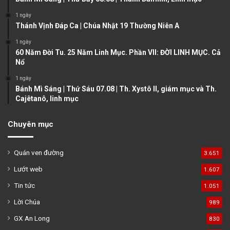
a
1 ngày
g
Thánh Vịnh Đáp Ca | Chúa Nhật 19 Thường Niên A
e
1 ngày
60 Năm Đời Tu. 25 Năm Linh Mục. Phần VII: ĐỜI LINH MỤC. Cả
Nổ
1 ngày
Bánh Mì Sáng | Thứ Sáu 07.08 | Th. Xystô II, giám mục và Th.
Cajêtanô, linh mục
Chuyên mục
Quán ven đường
3.651
Lướt web
1.607
Tin tức
1.051
Lời Chúa
989
GX An Long
830