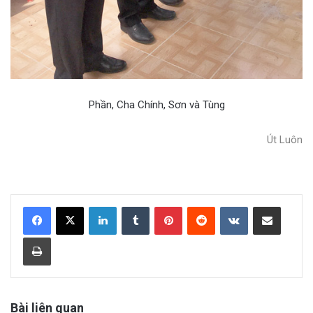
Phần, Cha Chính, Sơn và Tùng
Út Luôn
LinkedIn
Tumblr
Pinterest
Reddit
VKontakte
Share via Email
Print
Bài liên quan