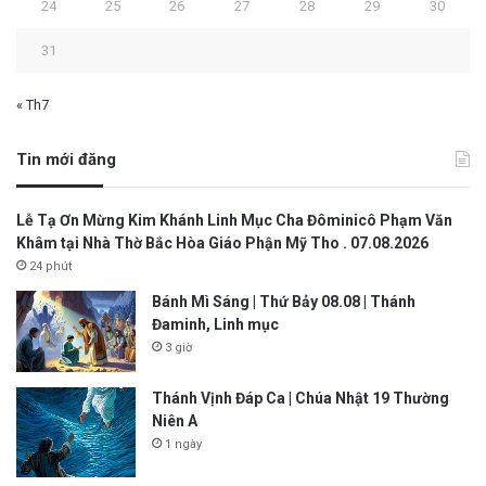
24
25
26
27
28
29
30
31
« Th7
Tin mới đăng
Lễ Tạ Ơn Mừng Kim Khánh Linh Mục Cha Đôminicô Phạm Văn
Khâm tại Nhà Thờ Bắc Hòa Giáo Phận Mỹ Tho . 07.08.2026
24 phút
Bánh Mì Sáng | Thứ Bảy 08.08 | Thánh
Đaminh, Linh mục
3 giờ
Thánh Vịnh Đáp Ca | Chúa Nhật 19 Thường
Niên A
1 ngày