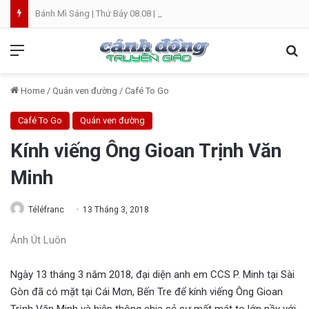
Bánh Mì Sáng | Thứ Bảy 08.08 | Thánh Đaminh, Linh mục
Menu
Se
Home
/
Quán ven đường
/
Café To Go
Café To Go
Quán ven đường
Kính viếng Ông Gioan Trịnh Văn
Minh
Téléfranc
13 Tháng 3, 2018
Ảnh Út Luôn
Ngày 13 tháng 3 năm 2018, đại diện anh em CCS P. Minh tại Sài
Gòn đã có mặt tại Cái Mơn, Bến Tre để kính viếng Ông Gioan
Trịnh Văn Minh và hiệp thông chia sẻ sự mất mát to lớn nầy với