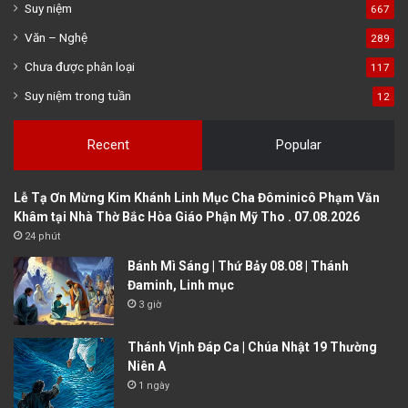
Suy niệm
667
Văn – Nghệ
289
Chưa được phân loại
117
Suy niệm trong tuần
12
Recent
Popular
Lễ Tạ Ơn Mừng Kim Khánh Linh Mục Cha Đôminicô Phạm Văn
Khâm tại Nhà Thờ Bắc Hòa Giáo Phận Mỹ Tho . 07.08.2026
24 phút
Bánh Mì Sáng | Thứ Bảy 08.08 | Thánh
Đaminh, Linh mục
3 giờ
Thánh Vịnh Đáp Ca | Chúa Nhật 19 Thường
Niên A
1 ngày