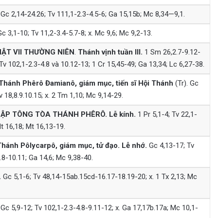
Gc 2,14-24.26; Tv 111,1-2.3-4.5-6; Ga 15,15b; Mc 8,34—9,1.
c 3,1-10; Tv 11,2-3.4-5.7-8; x. Mc 9,6; Mc 9,2-13.
ẬT VII
THƯỜNG NIÊN
.
Thánh vịnh tuần III.
1 Sm 26,2.7-9.12-
Tv 102,1-2.3-4.8 và 10.12-13; 1 Cr 15,45-49; Ga 13,34; Lc 6,27-38.
 Thánh Phêrô Đamianô, giám mục, tiến sĩ Hội Thánh
(Tr). Gc
v 18,8.9.10.15; x. 2 Tm 1,10; Mc 9,14-29.
 LẬP TÔNG TÒA THÁNH PHÊRÔ.
Lễ kính.
1 Pr 5,1-4; Tv 22,1-
Mt 16,18; Mt 16,13-19.
Thánh Pôlycarpô, giám mục, tử đạo.
Lễ nhớ.
Gc 4,13-17; Tv
.8-10.11; Ga 14,6; Mc 9,38-40.
.
Gc 5,1-6; Tv 48,14-15ab.15cd-16.17-18.19-20; x. 1 Tx 2,13; Mc
Gc 5,9-12; Tv 102,1-2.3-4.8-9.11-12; x. Ga 17,17b.17a; Mc 10,1-