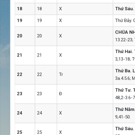
18
18
X
Thứ Sáu.
19
19
X
Thứ Bảy. G
CHÚA NH
20
20
X
13.22-23; 
Thứ Hai.
21
21
X
3,13-18; T
Thứ Ba.
22
22
Tr
3a.4.5.6; 
Thứ Tư. 
23
23
Đ
48,2-3.6-7
Thứ Năm
24
24
X
9,41-50.
Thứ Sáu.
25
25
X