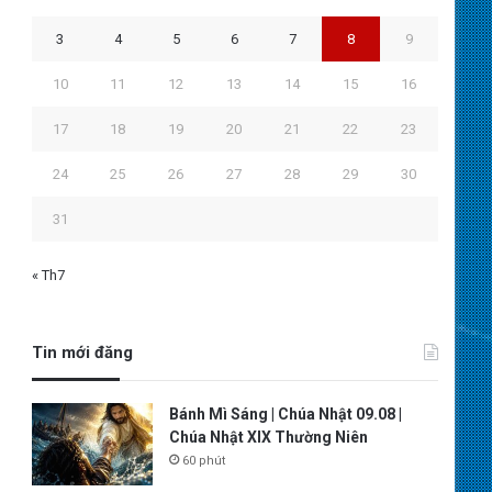
3
4
5
6
7
8
9
10
11
12
13
14
15
16
17
18
19
20
21
22
23
24
25
26
27
28
29
30
31
« Th7
Tin mới đăng
Bánh Mì Sáng | Chúa Nhật 09.08 |
Chúa Nhật XIX Thường Niên
60 phút