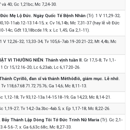
 và 40; Gc 1,21bc; Mc 7,24-30.
 Đức Mẹ Lộ Đức. Ngày Quốc Tế Bệnh Nhân
(Tr). 1 V 11,29-32;
80,10-11ab.12-13.14-15; x. Cv 16,14b; Mc 7,31-37 (hay lễ về Đức
10-14c; Gđt 13,18bcde.19; x. Lc 1,45; Ga 2,1-11).
1 V 12,26-32; 13,33-34; Tv 105,6-7ab.19-20.21-22; Mt 4,4b; Mc
ẬT VI
THƯỜNG NIÊN
.
Thánh vịnh tuần II.
Gr 17,5-8; Tv 1,1-
; 1 Cr 15,12.16-20; Lc 6,23ab; Lc 6,17.20-26.
Thánh Cyrillô, đan sĩ và thánh Mêthôđiô, giám mục.
Lễ nhớ.
 Tv 118,67.68.71.72.75.76; Ga 14,6; Mc 8,11-13.
c 1,12-18; Tv 93,12-13a.14-15.18-19; Ga 14,23; Mc 8,14-21.
c 1,19-27; Tv 14,2-3a.3bc-4ab.5; x. Ep 1,17-18; Mc 8,22-26.
 Bảy Thánh Lập Dòng Tôi Tớ Đức Trinh Nữ Maria
(Tr). Gc 2,1-
-3.4-5.6-7; x. Ga 6,63c.68c; Mc 8,27-33.