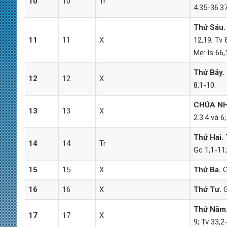
10
10
Tr
4.35-36.37
Thứ Sáu.
11
11
X
12,19; Tv 
Mẹ: Is 66,
Thứ Bảy.
12
12
X
8,1-10.
CHÚA NH
13
13
X
2.3.4 và 6
Thứ Hai. 
14
14
Tr
Gc 1,1-11;
15
15
X
Thứ Ba.
G
16
16
X
Thứ Tư.
G
Thứ Năm.
17
17
X
9; Tv 33,2