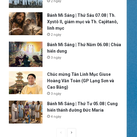
2 ngày
Bánh Mì Sáng | Thứ Sáu 07.08 | Th.
Xystô II, giám mục và Th. Cajêtanô,
linh mục
2 ngày
Bánh Mì Sáng | Thứ Năm 06.08 | Chúa
hiển dung
3 ngày
Chúc mừng Tân Linh Mục Giuse
Hoàng Văn Toàn (GP Lạng Sơn và
Cao Bằng)
3 ngày
Bánh Mì Sáng | Thứ Tư 05.08 | Cung
hiến thánh đường Đức Maria
4 ngày
P
N