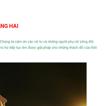
NG HAI
Chúng ta cảm ơn các nữ tu và những người phụ nữ sống đời
cho họ tiếp tục tìm được giải pháp cho những thách đố của thời