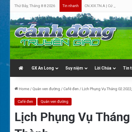
Thứ Bảy, Tháng 8 8 2026
CN.XIX.TN.A | Cứ Yên Tâm | 
Tin nhanh
GX An Long
Suy niệm
Lời Chúa
Tin 
Home
/
Quán ven đường
/
Café đen
/
Lịch Phụng Vụ Tháng 02.2022
Café đen
Quán ven đường
Lịch Phụng Vụ Tháng