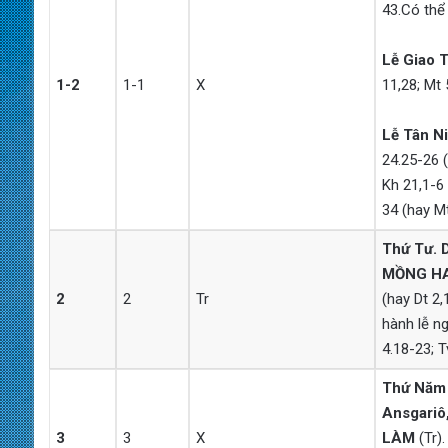
43.Có thể 
Lễ Giao 
1-2
1-1
X
11,28; Mt 
Lễ Tân Ni
24.25-26 (
Kh 21,1-6 
34 (hay M
Thứ Tư.
MỒNG HA
2
2
Tr
(hay Dt 2,
hành lễ ng
4.18-23; T
Thứ Năm 
Ansgariô
3
3
X
LÀM
(Tr).