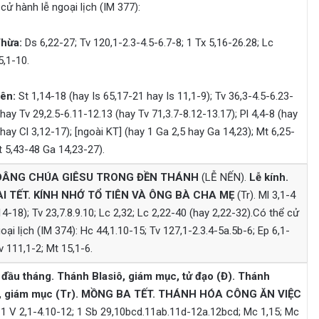
cử hành lễ ngoại lịch (IM 377):
Thừa:
Ds 6,22-27; Tv 120,1-2.3-4.5-6.7-8; 1 Tx 5,16-26.28; Lc
5,1-10.
ên:
St 1,14-18 (hay Is 65,17-21 hay Is 11,1-9); Tv 36,3-4.5-6.23-
hay Tv 29,2.5-6.11-12.13 (hay Tv 71,3.7-8.12-13.17); Pl 4,4-8 (hay
hay Cl 3,12-17); [ngoài KT] (hay 1 Ga 2,5 hay Ga 14,23); Mt 6,25-
t 5,43-48 Ga 14,23-27).
 DÂNG CHÚA GIÊSU TRONG ĐỀN THÁNH
(LỄ NẾN).
Lễ kính.
I TẾT. KÍNH NHỚ TỔ TIÊN VÀ ÔNG BÀ CHA MẸ
(Tr). Ml 3,1-4
14-18); Tv 23,7.8.9.10; Lc 2,32; Lc 2,22-40 (hay 2,22-32).Có thể cử
oại lịch (IM 374): Hc 44,1.10-15; Tv 127,1-2.3.4-5a.5b-6; Ep 6,1-
v 111,1-2; Mt 15,1-6.
đầu tháng.
Thánh Blasiô, giám mục, tử đạo (Đ). Thánh
, giám mục (Tr). MỒNG BA TẾT. THÁNH HÓA CÔNG ĂN VIỆC
 1 V 2,1-4.10-12; 1 Sb 29,10bcd.11ab.11d-12a.12bcd; Mc 1,15; Mc