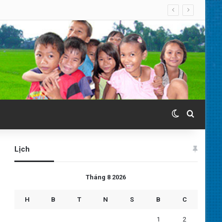
Switch skin
Search 
Lịch
Tháng 8 2026
H
B
T
N
S
B
C
1
2