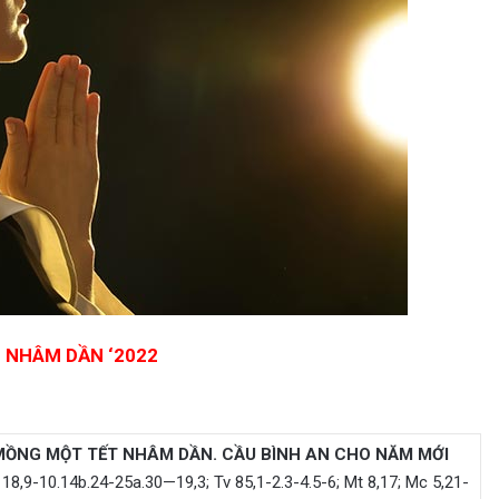
 NHÂM DẦN ‘2022
 MỒNG MỘT TẾT NHÂM DẦN. CẦU BÌNH AN CHO NĂM MỚI
 18,9-10.14b.24-25a.30—19,3; Tv 85,1-2.3-4.5-6; Mt 8,17; Mc 5,21-