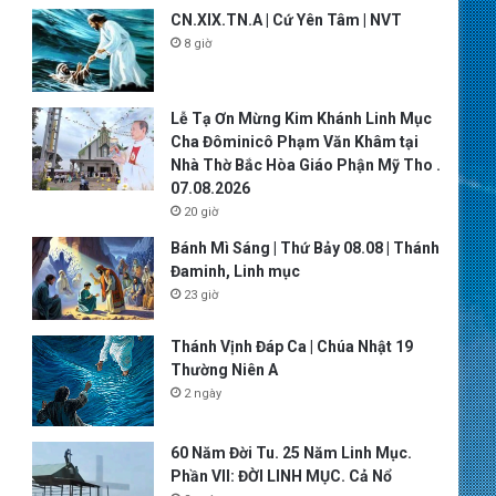
CN.XIX.TN.A | Cứ Yên Tâm | NVT
8 giờ
Lễ Tạ Ơn Mừng Kim Khánh Linh Mục
Cha Đôminicô Phạm Văn Khâm tại
Nhà Thờ Bắc Hòa Giáo Phận Mỹ Tho .
07.08.2026
20 giờ
Bánh Mì Sáng | Thứ Bảy 08.08 | Thánh
Đaminh, Linh mục
23 giờ
Thánh Vịnh Đáp Ca | Chúa Nhật 19
Thường Niên A
2 ngày
60 Năm Đời Tu. 25 Năm Linh Mục.
Phần VII: ĐỜI LINH MỤC. Cả Nổ