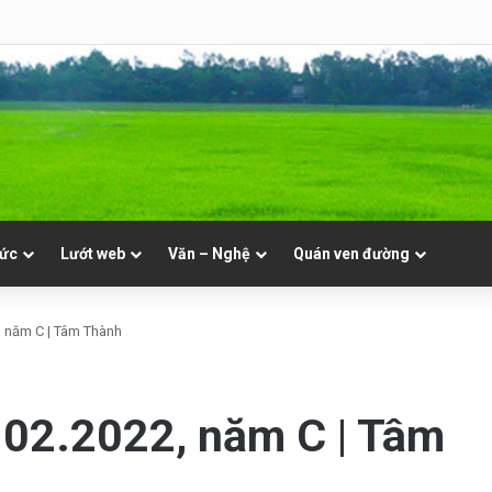
NVT
tức
Lướt web
Văn – Nghệ
Quán ven đường
, năm C | Tâm Thành
 02.2022, năm C | Tâm