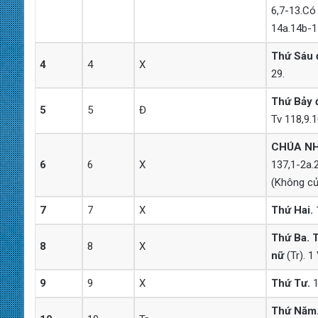
6,7-13.Có 
14a.14b-15
Thứ Sáu 
4
4
X
29.
Thứ Bảy 
5
5
Đ
Tv 118,9.1
CHÚA NH
6
6
X
137,1-2a.2
(Không cử
7
7
X
Thứ Hai.
1
Thứ Ba. 
8
8
X
nữ
(Tr). 1
9
9
X
Thứ Tư.
1
Thứ Năm. 