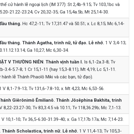
thể cử hành lễ ngoại lịch (IM 377): St 2,4b-9.15; Tv 103,1bc và
.20-21.22-23.24; Cv 20,32-35; Ga 15,4a.5b; Mt 25,14-30.
đầu tháng.
Hc 47,2-11; Tv 17,31.47 và 50.51; x. Lc 8,15; Mc 6,14-
đầu tháng.
Thánh Agatha, trinh nữ, tử đạo.
Lễ nhớ.
1 V 3,4-13;
0.11.12.13.14; Ga 10,27; Mc 6,30-34.
ẬT V
THƯỜNG NIÊN
.
Thánh vịnh tuần I.
Is 6,1-2a.3-8; Tv
b-3.4-5.7-8; 1 Cr 15,1-11 (hay 15,3-8.11); Mt 4,19; Lc 5,1-11.
 hành lễ Thánh Phaolô Miki và các bạn, tử đạo).
 V 8,1-7.9-13; Tv 131,6-7.8-10; x. Mt 4,23; Mc 6,53-56.
Thánh Giêrônimô Êmilianô. Thánh Jôsêphina Bakhita, trinh
 V 8,22-23.27-30; Tv 83,3.4.5 và 10.11; Tv 118,36.29b; Mc 7,1-13.
 V 10,1-10; Tv 36,5-6.30-31.39-40; x. Ga 17,17b.17a; Mc 7,14-23.
Thánh Scholastica, trinh nữ.
Lễ nhớ.
1 V 11,4-13; Tv 105,3-