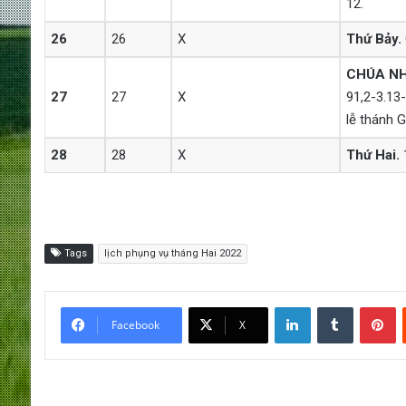
12.
26
26
X
Thứ Bảy.
CHÚA NHẬ
27
27
X
91,2-3.13-
lễ thánh G
28
28
X
Thứ Hai.
1
Tags
lịch phụng vụ tháng Hai 2022
LinkedIn
Tumblr
Pinterest
Facebook
X