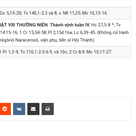
Gc 5,13-20; Tv 140,1-2.3 và 8; x. Mt 11,25; Mc 10,13-16.
T VIII
THƯỜNG NIÊN
.
Thánh vịnh tuần IV.
Hc 27,5-8 *; Tv
14.15-16; 1 Cr 15,54-58; Pl 2,15d.16a; Lc 6,39-45. (Không cử hành
rêgôriô Naracensiô, viện phụ, tiến sĩ Hội Thánh).
 Pr 1,3-9; Tv 110,1-2.5-6.9, và 10c; 2 Cr 8,9; Mc 10,17-27.
Reddit
VKontakte
Share via Email
Print