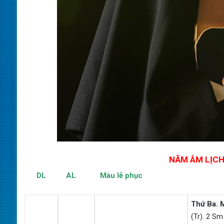
NĂM ÂM LỊCH
DL AL Màu lễ phục
Thứ Ba.
(Tr). 2 Sm