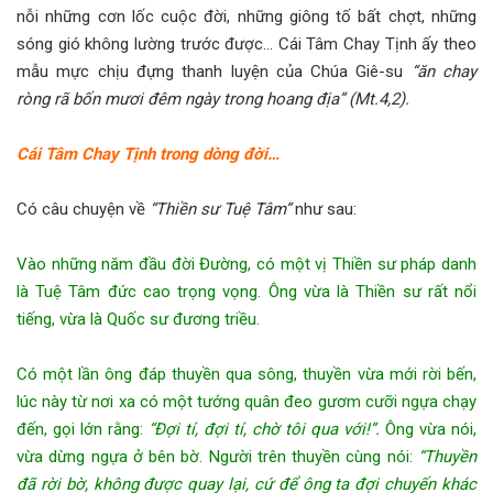
nỗi những cơn lốc cuộc đời, những giông tố bất chợt, những
sóng gió không lường trước được… Cái Tâm Chay Tịnh ấy theo
mẫu mực chịu đựng thanh luyện của Chúa Giê-su
“ăn chay
ròng rã bốn mươi đêm ngày trong hoang địa” (Mt.4,2).
Cái Tâm Chay Tịnh trong dòng đời…
Có câu chuyện về
“Thiền sư Tuệ Tâm”
như sau:
Vào những năm đầu đời Đường, có một vị Thiền sư pháp danh
là Tuệ Tâm đức cao trọng vọng. Ông vừa là Thiền sư rất nổi
tiếng, vừa là Quốc sư đương triều.
Có một lần ông đáp thuyền qua sông, thuyền vừa mới rời bến,
lúc này từ nơi xa có một tướng quân đeo gươm cưỡi ngựa chạy
đến, gọi lớn rằng:
“Đợi tí, đợi tí, chờ tôi qua với!”.
Ông vừa nói,
vừa dừng ngựa ở bên bờ. Người trên thuyền cùng nói:
“Thuyền
đã rời bờ, không được quay lại, cứ để ông ta đợi chuyến khác