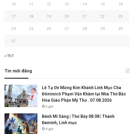
10
11
12
13
14
15
16
17
18
19
20
21
22
23
24
25
26
27
28
29
30
31
« Th7
Tin mới đăng
Lễ Tạ Ơn Mừng Kim Khánh Linh Mục Cha
Đôminicô Phạm Văn Khâm tại Nhà Thờ Bắc
Hòa Giáo Phận Mỹ Tho . 07.08.2026
6 giờ
Bánh Mì Sáng | Thứ Bảy 08.08 | Thánh
Đaminh, Linh mục
9 giờ