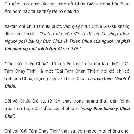
Cứ gẫm suy cách Xa-tan cám dỗ Chúa Giêsu trong bài Phúc
Âm hôm nay, ta sẽ thấy rất rõ điều đó.
Xa-tan chỉ chịu tạm lui bước vào giây phút Chúa Giê-su khẳng
định dứt khoát :
“Xa-tan kia, xéo đi! Vì đã có lời chép rằng:
Ngươi phải bái lạy Đức Chúa là Thiên Chúa của ngươi, và
phải
thờ phượng một mình Người
mà thôi.”
“Tôn thờ Thiên Chúa”, đó là “nền tảng” của nội tâm. Một “Cái
Tâm Chay Tịnh”, là một “Cái Tâm Chân Thiện” nơi đó chỉ có
hình ảnh Chúa, mọi sự quy về Thiên Chúa.
Là tuân theo Thánh Ý
Chúa.
Đối với Chúa Giê-su, từ “ăn chay trong hoang địa”, đến “chết
treo trên Thập Giá” đều duy nhất là vì
“vâng theo thánh ý Chúa
Cha”
.
Chỉ với “Cái Tâm Chay Tịnh” thật sự, con người mới chống chọi