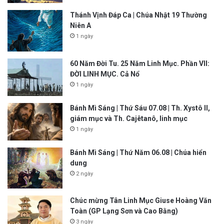
Thánh Vịnh Đáp Ca | Chúa Nhật 19 Thường
Niên A
1 ngày
60 Năm Đời Tu. 25 Năm Linh Mục. Phần VII:
ĐỜI LINH MỤC. Cả Nổ
1 ngày
Bánh Mì Sáng | Thứ Sáu 07.08 | Th. Xystô II,
giám mục và Th. Cajêtanô, linh mục
1 ngày
Bánh Mì Sáng | Thứ Năm 06.08 | Chúa hiển
dung
2 ngày
Chúc mừng Tân Linh Mục Giuse Hoàng Văn
Toàn (GP Lạng Sơn và Cao Bằng)
3 ngày