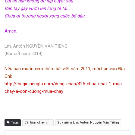
Lời ăn năn không đủ lấp huyệt sầu
Bàn tay gầy vươn lên lòng tê tái…
Chúa ơi thương người xong cuộc bể dâu…
Amen.
Lm. Antôn NGUYỄN VĂN TIẾNG
(Bài viết năm 2014)
_____________________
Nếu bạn muốn xem thêm bài viết năm 2011, mời bạn vào Địa
Chỉ:
http://thegioiriengtu.com/dung-chan/425-chua-nhat-1-mua-
chay-a-con-duong-mua-chay
Tags
Cái tâm chay tịnh
Suy niệm Lm. Antôn Nguyễn Văn Tiếng