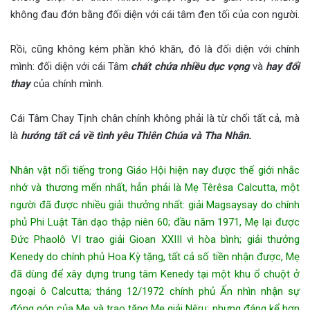
không đau đớn bằng đối diện với cái tâm đen tối của con người.
Rồi, cũng không kém phần khó khăn, đó là đối diện với chính
mình: đối diện với cái Tâm
chất chứa nhiều dục vọng
và
hay đổi
thay
của chính mình.
Cái Tâm Chay Tịnh chân chính không phải là từ chối tất cả, mà
là
hướng tất cả về tình yêu Thiên Chúa và Tha Nhân.
Nhân vật nổi tiếng trong Giáo Hội hiện nay được thế giới nhắc
nhớ và thương mến nhất, hẳn phải là Mẹ Têrêsa Calcutta, một
người đã được nhiều giải thưởng nhất: giải Magsaysay do chính
phủ Phi Luật Tân dạo thập niên 60; đầu năm 1971, Mẹ lại được
Ðức Phaolô VI trao giải Gioan XXIII vì hòa bình; giải thưởng
Kenedy do chính phủ Hoa Kỳ tặng, tất cả số tiền nhận được, Mẹ
đã dùng để xây dựng trung tâm Kenedy tại một khu ổ chuột ở
ngoại ô Calcutta; tháng 12/1972 chính phủ Ấn nhìn nhận sự
đóng góp của Mẹ và trao tặng Mẹ giải Nêru; nhưng đáng kể hơn