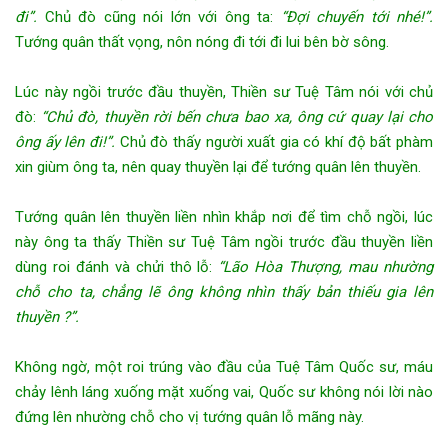
đi”.
Chủ đò cũng nói lớn với ông ta:
“Đợi chuyến tới nhé!”.
Tướng quân thất vọng, nôn nóng đi tới đi lui bên bờ sông.
Lúc này ngồi trước đầu thuyền, Thiền sư Tuệ Tâm nói với chủ
đò:
“Chủ đò, thuyền rời bến chưa bao xa, ông cứ quay lại cho
ông ấy lên đi!”.
Chủ đò thấy người xuất gia có khí độ bất phàm
xin giùm ông ta, nên quay thuyền lại để tướng quân lên thuyền.
Tướng quân lên thuyền liền nhìn khắp nơi để tìm chỗ ngồi, lúc
này ông ta thấy Thiền sư Tuệ Tâm ngồi trước đầu thuyền liền
dùng roi đánh và chửi thô lỗ:
“Lão Hòa Thượng, mau nhường
chỗ cho ta, chẳng lẽ ông không nhìn thấy bản thiếu gia lên
thuyền ?”.
Không ngờ, một roi trúng vào đầu của Tuệ Tâm Quốc sư, máu
chảy lênh láng xuống mặt xuống vai, Quốc sư không nói lời nào
đứng lên nhường chỗ cho vị tướng quân lỗ mãng này.