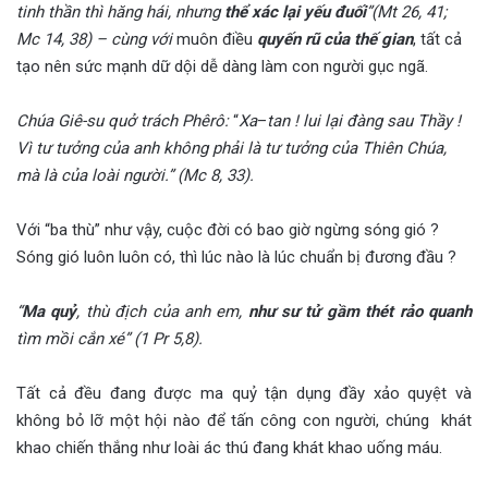
tinh thần thì hăng hái, nhưng
thể xác lại yếu đuối
”(Mt 26, 41;
Mc 14, 38) – cùng với
muôn điều
quyến rũ của thế gian
, tất cả
tạo nên sức mạnh dữ dội dễ dàng làm con người gục ngã.
Chúa Giê-su quở trách Phêrô:
“
Xa
–
tan ! lui lại đàng sau
Thầy !
Vì tư tưởng của anh không phải là tư tưởng của Thiên Chúa,
mà là của loài người.” (Mc 8, 33).
Với “ba thù” như vậy, cuộc đời có bao giờ ngừng sóng gió ?
Sóng gió luôn luôn có, thì lúc nào là lúc chuẩn bị đương đầu ?
“
Ma quỷ
, thù
địch của anh em,
như sư tử
gầm thét
rảo quanh
tìm mồi cắn xé” (1 Pr 5,8).
Tất cả đều đang được ma quỷ tận dụng đầy xảo quyệt và
không bỏ lỡ một hội nào để tấn công con người, chúng khát
khao chiến thắng như loài ác thú đang khát khao uống máu.