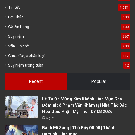
Tin tức
1.051
Lời Chúa
989
GX An Long
830
Suy niệm
667
Văn – Nghệ
289
Chưa được phân loại
117
Suy niệm trong tuần
12
Recent
Popular
Lễ Tạ Ơn Mừng Kim Khánh Linh Mục Cha
Đôminicô Phạm Văn Khâm tại Nhà Thờ Bắc
Hòa Giáo Phận Mỹ Tho . 07.08.2026
6 giờ
Bánh Mì Sáng | Thứ Bảy 08.08 | Thánh
Đaminh, Linh mục