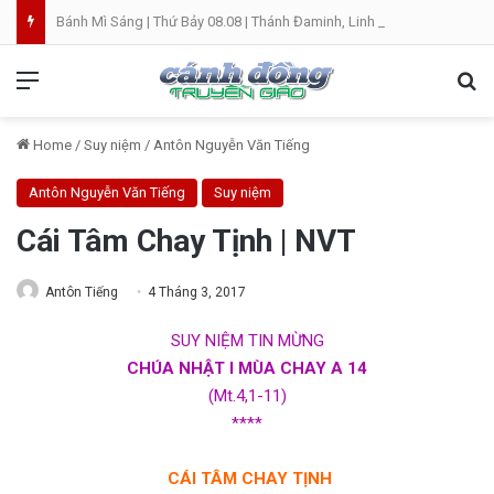
Bánh Mì Sáng | Thứ Bảy 08.08 | Thánh Đaminh, Linh mục
Menu
Se
Home
/
Suy niệm
/
Antôn Nguyễn Văn Tiếng
Antôn Nguyễn Văn Tiếng
Suy niệm
Cái Tâm Chay Tịnh | NVT
Antôn Tiếng
4 Tháng 3, 2017
SUY NIỆM TIN MỪNG
CHÚA NHẬT I MÙA CHAY A 14
(Mt.4,1-11)
****
CÁI TÂM CHAY TỊNH