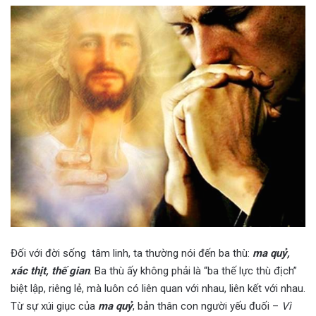
Đối với đời sống tâm linh, ta thường nói đến ba thù:
ma quỷ,
xác thịt, thế gian
. Ba thù ấy không phải là “ba thế lực thù địch”
biệt lập, riêng lẻ, mà luôn có liên quan với nhau, liên kết với nhau.
Từ sự xúi giục của
ma quỷ
, bản thân con người yếu đuối –
Vì