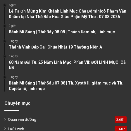
o
a
6 giờ
u
g
Lễ Tạ Ơn Mừng Kim Khánh Linh Mục Cha Đôminicô Phạm Văn
Khâm tại Nhà Thờ Bắc Hòa Giáo Phận Mỹ Tho . 07.08.2026
s
e
9 giờ
p
Bánh Mì Sáng | Thứ Bảy 08.08 | Thánh Đaminh, Linh mục
a
1 ngày
g
Thánh Vịnh Đáp Ca | Chúa Nhật 19 Thường Niên A
e
1 ngày
60 Năm Đời Tu. 25 Năm Linh Mục. Phần VII: ĐỜI LINH MỤC. Cả
Nổ
1 ngày
Bánh Mì Sáng | Thứ Sáu 07.08 | Th. Xystô II, giám mục và Th.
Cajêtanô, linh mục
Chuyên mục
Quán ven đường
3.651
Lướt web
1.607