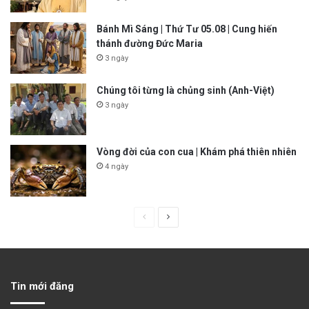
Bánh Mì Sáng | Thứ Tư 05.08 | Cung hiến
thánh đường Đức Maria
3 ngày
Chúng tôi từng là chủng sinh (Anh-Việt)
3 ngày
Vòng đời của con cua | Khám phá thiên nhiên
4 ngày
P
N
r
e
e
x
v
t
Tin mới đăng
i
p