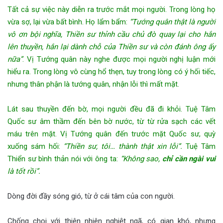
Tất cả sự việc này diễn ra trước mắt mọi người. Trong lòng họ
vừa sợ, lại vừa bất bình. Họ lẩm bẩm:
“Tướng quân thật là người
vô ơn bội nghĩa, Thiền sư thỉnh cầu chủ đò quay lại cho hắn
lên thuyền, hắn lại dành chỗ của Thiền sư và còn đánh ông ấy
nữa”
. Vị Tướng quân này nghe được mọi người nghị luận mới
hiểu ra. Trong lòng vô cùng hổ thẹn, tuy trong lòng có ý hối tiếc,
nhưng thân phận là tướng quân, nhận lỗi thì mất mặt.
Lát sau thuyền đến bờ, mọi người đều đã đi khỏi. Tuệ Tâm
Quốc sư âm thầm đến bên bờ nước, từ từ rửa sạch các vết
máu trên mặt. Vị Tướng quân đến trước mặt Quốc sư, quỳ
xuống sám hối:
“Thiền sư, tôi… thành thật xin lỗi”.
Tuệ Tâm
Thiển sư bình thản nói với ông ta:
“Không sao,
chỉ cần ngài vui
là tốt rồi”.
Dòng đời đầy sóng gió, từ ở cái tâm của con người.
Chống chọi với thiên nhiên nghiệt ngã, có gian khó, nhưng