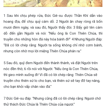
1 Sau khi chịu phép rửa, Đức Giê-su được Thần Khí dẫn vào
hoang địa, để chịu quỷ cám dỗ. 2 Người ăn chay ròng rã bốn
mươi đêm ngày, và sau đó, Người thấy đói. 3 Bấy giờ tên cám
dỗ đến gần Người và nói: “Nếu ông là Con Thiên Chúa, thì
truyền cho những hòn đá này hóa bánh đi!” 4 Nhưng Người đáp:
“Đã có lời chép rằng: Người ta sống không chỉ nhờ cơm bánh,
nhưng còn nhờ mọi lời miệng Thiên Chúa phán ra.”
5 Sau đó, quỷ đem Người đến thành thánh, và đặt Người trên
nóc đền thờ, 6 rồi nói với Người: “Nếu ông là Con Thiên Chúa,
thì gieo mình xuống đi! Vì đã có lời chép rằng: Thiên Chúa sẽ
truyền cho thiên sứ lo cho bạn, và thiên sứ sẽ tay đỡ tay nâng,
cho bạn khỏi vấp chân vào đá.”
7 Đức Giê-su đáp: “Nhưng cũng đã có lời chép rằng: Ngươi chớ
thử thách Đức Chúa là Thiên Chúa của ngươi.”