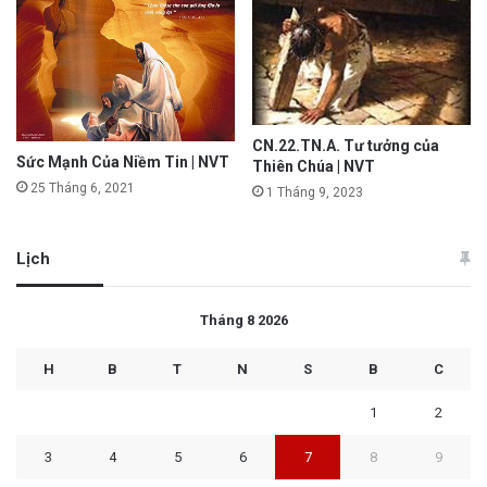
CN.22.TN.A. Tư tưởng của
Sức Mạnh Của Niềm Tin | NVT
Thiên Chúa | NVT
25 Tháng 6, 2021
1 Tháng 9, 2023
Lịch
Tháng 8 2026
H
B
T
N
S
B
C
1
2
3
4
5
6
7
8
9