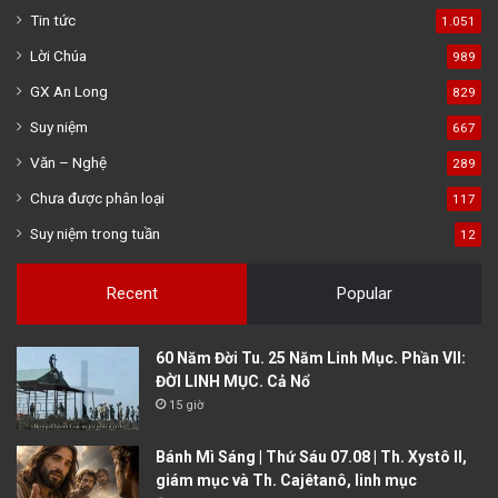
Tin tức
1.051
Lời Chúa
989
GX An Long
829
Suy niệm
667
Văn – Nghệ
289
Chưa được phân loại
117
Suy niệm trong tuần
12
Recent
Popular
60 Năm Đời Tu. 25 Năm Linh Mục. Phần VII:
ĐỜI LINH MỤC. Cả Nổ
15 giờ
Bánh Mì Sáng | Thứ Sáu 07.08 | Th. Xystô II,
giám mục và Th. Cajêtanô, linh mục