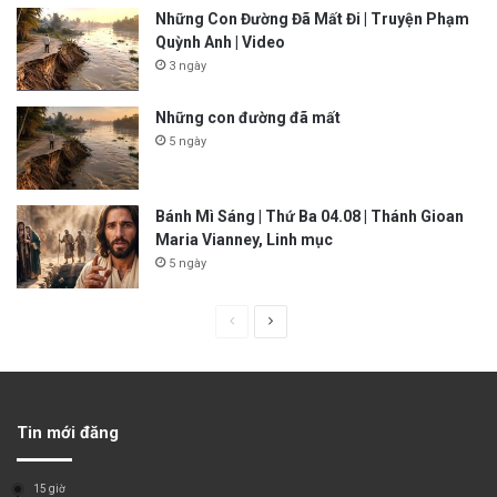
Những Con Đường Đã Mất Đi | Truyện Phạm
Quỳnh Anh | Video
3 ngày
Những con đường đã mất
5 ngày
Bánh Mì Sáng | Thứ Ba 04.08 | Thánh Gioan
Maria Vianney, Linh mục
5 ngày
P
N
r
e
e
x
v
t
Tin mới đăng
i
p
o
a
15 giờ