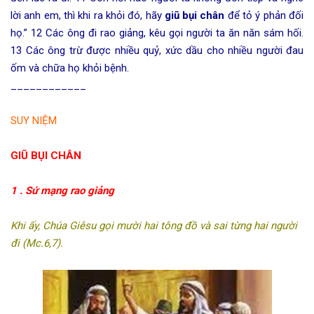
lời anh em, thì khi ra khỏi đó, hãy
giũ bụi chân
để tỏ ý phản đối
họ.” 12 Các ông đi rao giảng, kêu gọi người ta ăn năn sám hối.
13 Các ông trừ được nhiều quỷ, xức dầu cho nhiều người đau
ốm và chữa họ khỏi bệnh.
____________
SUY NIỆM
GIŨ BỤI CHÂN
1 . Sứ mạng rao giảng
Khi ấy, Chúa Giêsu gọi mười hai tông đồ và sai từng hai người
đi (Mc.6,7).