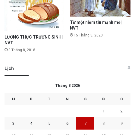
Từ một niềm tin mạnh mẽ |
NVT
15 Tháng 8, 2020
LƯƠNG THỰC TRƯỜNG SINH |
NVT
3 Tháng 8, 2018
Lịch
Tháng 8 2026
H
B
T
N
S
B
C
1
2
3
4
5
6
7
8
9