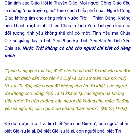
Căn tính của Giáo Hội là Truyền Giáo. Mọi người Công Giáo đều
là những “nhà truyền giáo” theo cách hiểu phổ quát. Người Công
Giáo không tìm cho riêng mình Nước Trời – Thiên Đàng. Không
nên Thánh một mình. Thiên Chúa là Tình Yêu. Tình yêu luôn có
đối tượng, tình yêu không thể chỉ có một. Tình Yêu mà Chúa
Giê-su giảng dạy là Tình Yêu Phục Vụ. Tình Yêu Bác Ái. Tình Yêu
Chia sẻ.
Nước Trời không có chỗ cho người chỉ biết có riêng
mình.
“Quân bị nguyền rủa kia, đi đi cho khuất mắt Ta mà vào lửa đời
đời, nơi dành sẵn cho tên Ác Quỷ và các sứ thần của nó. (42)
Vì xưa Ta đói, các ngươi đã không cho ăn; Ta khát, các ngươi
đã không cho uống; (43) Ta là khách lạ, các ngươi đã không
tiếp rước; Ta trần truồng, các ngươi đã không cho mặc; Ta đau
yếu và ngồi tù, các ngươi đã chẳng thăm nom”.
(Mt.25,41-43).
Để đạt được một trái tim biết “yêu như Giê-su”, con người phải
biết Giê-su là ai. Để biết Giê-su là ai, con người phải biết Tin