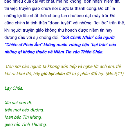
bao nhiêu của cải vật chất, mà họ không “đón nhận” niềm tin,
thì việc truyền giáo chưa nói được là thành công. Đó chỉ là
những lợi lộc nhất thời chóng tan như bèo dạt mây trôi. Đó
cũng chính là tinh thần “đoạn tuyệt” với những “lợi lộc” trần thế,
khi người truyền giáo không thu hoạch được niềm tin hay
đương đầu với sự chống đối.
“Gót Chinh Nhân” của người
“Chiến sĩ Phúc Âm” không muốn vướng bận “bụi trần” của
những gì không thuộc về Niềm Tin vào Thiên Chúa.
Còn nơi nào người ta không đón tiếp và nghe lời anh em, thì
khi ra khỏi đó, hãy
giũ bụi chân
để tỏ ý phản đối họ. (Mc.6,11).
Lạy Chúa,
Xin sai con đi,
trên mọi nẻo đường,
loan báo Tin Mừng,
gieo rắc Tình Thương.