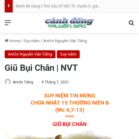
Bánh Mì Sáng | Thứ Sáu 07.08 | Th. Xystô II, giám mục và Th. Cajêtanô, linh mục
Menu
Se
Home
/
Suy niệm
/
Antôn Nguyễn Văn Tiếng
Antôn Nguyễn Văn Tiếng
Suy niệm
Giũ Bụi Chân | NVT
Antôn Tiếng
9 Tháng 7, 2021
SUY NIỆM TIN MỪNG
CHÚA NHẬT 15 THƯỜNG NIÊN B
(Mc.6,7-13)
****
GIŨ BỤI CHÂN