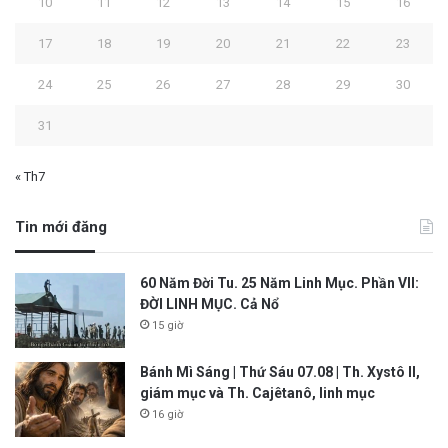
10
11
12
13
14
15
16
17
18
19
20
21
22
23
24
25
26
27
28
29
30
31
« Th7
Tin mới đăng
60 Năm Đời Tu. 25 Năm Linh Mục. Phần VII:
ĐỜI LINH MỤC. Cả Nổ
15 giờ
Bánh Mì Sáng | Thứ Sáu 07.08 | Th. Xystô II,
giám mục và Th. Cajêtanô, linh mục
16 giờ