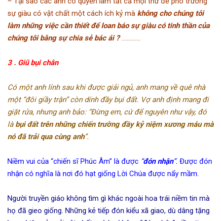
– Tại sao các anh có quyền làm tất cả mọi thứ để phô trương
sự giàu có vật chất một cách ích kỷ mà
không cho chúng tôi
làm những việc cần thiết để loan báo sự giàu có tinh thần của
chúng tôi bằng sự chia sẻ bác ái ?
………….
3 . Giũ bụi chân
Có một anh lính sau khi được giải ngủ, anh mang về quê nhà
một “đôi giầy trận” còn dính đầy bụi đất. Vợ anh định mang đi
giặt rửa, nhưng anh bảo: “Đừng em, cứ để nguyên như vậy, đó
là
bụi đất trên những chiến trường đầy kỷ niệm xương máu mà
nó đã trải qua cùng anh
”.
Niềm vui của “chiến sĩ Phúc Âm” là được
“
đón nhận
”.
Được đón
nhận có nghĩa là nơi đó hạt giống Lời Chúa được nẩy mầm.
Người truyền giáo không tìm gì khác ngoài hoa trái niềm tin mà
họ đã gieo giống. Những kẻ tiếp đón kiểu xã giao, dù dâng tặng