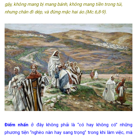
gậy, không mang bị mang bánh, không mang tiền trong túi,
nhưng chân đi dép, và đừng mặc hai áo.(Mc.6,8-9).
Điểm nhấn
ở đây không phải là “có hay không có” những
phương tiện “nghèo nàn hay sang trọng” trong khi làm việc, mà