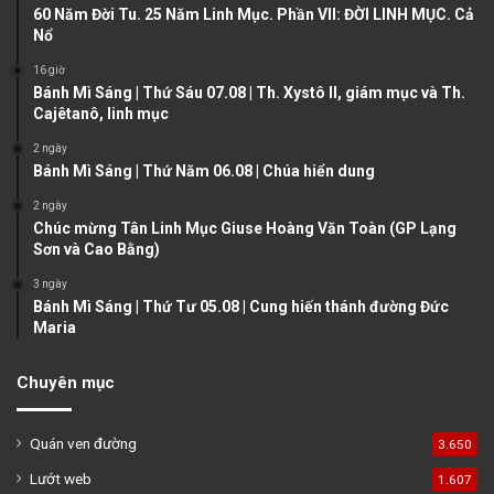
u
g
60 Năm Đời Tu. 25 Năm Linh Mục. Phần VII: ĐỜI LINH MỤC. Cả
Nổ
s
e
16 giờ
p
Bánh Mì Sáng | Thứ Sáu 07.08 | Th. Xystô II, giám mục và Th.
a
Cajêtanô, linh mục
g
2 ngày
e
Bánh Mì Sáng | Thứ Năm 06.08 | Chúa hiển dung
2 ngày
Chúc mừng Tân Linh Mục Giuse Hoàng Văn Toàn (GP Lạng
Sơn và Cao Bằng)
3 ngày
Bánh Mì Sáng | Thứ Tư 05.08 | Cung hiến thánh đường Đức
Maria
Chuyên mục
Quán ven đường
3.650
Lướt web
1.607