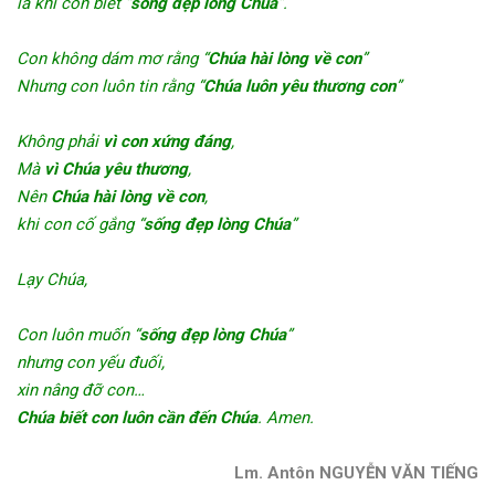
là khi con biết “
sống đẹp lòng Chúa
”.
Con không dám mơ rằng “
Chúa hài lòng về con
”
Nhưng con luôn tin rằng “
Chúa luôn yêu thương con
”
Không phải
vì con xứng đáng
,
Mà
vì Chúa yêu thương
,
Nên
Chúa hài lòng về con
,
khi con cố gắng “
sống đẹp lòng Chúa
”
Lạy Chúa,
Con luôn muốn “
sống đẹp lòng Chúa
”
nhưng con yếu đuối,
xin nâng đỡ con…
Chúa biết con luôn cần đến Chúa
. Amen.
Lm. Antôn NGUYỄN VĂN TIẾNG