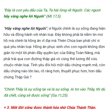
“Đây là con yêu dấu của Ta, Ta hài lòng về Người. Các ngươi
hãy vâng nghe lời Người
” (Mt.17,5).
“
Hãy vâng nghe lời Người
”
, vì Người chính là sự sống đang hiện
hữu và đồng hành với nhân loại. Đây không phải là niềm tin mơ
hồ mà chính là hồng ân vĩ đại mà Thiên Chúa ban phát chỉ vì
quá yêu nhân loại. Hồng ân phục sinh cho con người không đơn
giản từ một lời phán đầy quyền lực của Đấng Toàn Năng, mà
phải trải qua con đường thập giá vô cùng thê lương để cứu
chuộc nhân loại. Tình yêu đòi hỏi một dấu chứng mạnh mẽ, còn
dấu chứng nào lớn lao, rõ ràng hơn, thuyết phục hơn, hơn dấu
chứng Thập Giá ?
“Chính Thầy là sự sống lại và là sự sống. Ai tin vào Thầy, thì dù
đã chết, cũng sẽ được sống” (Ga.11,25).
+ 3. Một đời sống được thánh hóa nhờ Chúa Thánh Thần.