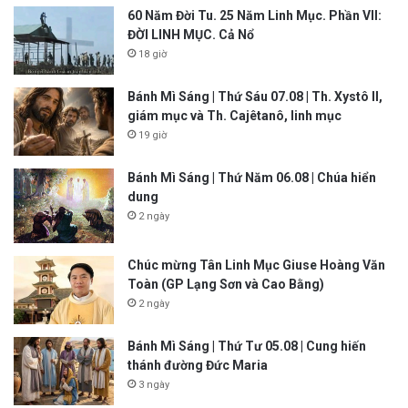
60 Năm Đời Tu. 25 Năm Linh Mục. Phần VII:
ĐỜI LINH MỤC. Cả Nổ
18 giờ
Bánh Mì Sáng | Thứ Sáu 07.08 | Th. Xystô II,
giám mục và Th. Cajêtanô, linh mục
19 giờ
Bánh Mì Sáng | Thứ Năm 06.08 | Chúa hiển
dung
2 ngày
Chúc mừng Tân Linh Mục Giuse Hoàng Văn
Toàn (GP Lạng Sơn và Cao Bằng)
2 ngày
Bánh Mì Sáng | Thứ Tư 05.08 | Cung hiến
thánh đường Đức Maria
3 ngày