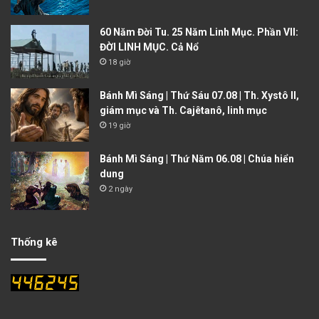
60 Năm Đời Tu. 25 Năm Linh Mục. Phần VII:
ĐỜI LINH MỤC. Cả Nổ
18 giờ
Bánh Mì Sáng | Thứ Sáu 07.08 | Th. Xystô II,
giám mục và Th. Cajêtanô, linh mục
19 giờ
Bánh Mì Sáng | Thứ Năm 06.08 | Chúa hiển
dung
2 ngày
Thống kê