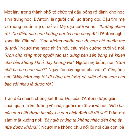
Một lần, trong thành phố tổ chức thi đấu bóng rổ dành cho học
sinh trung học. D’Antoni là người chủ lực trong đội. Cậu tìm mẹ
và mong muốn mẹ đi cổ vũ. Mẹ cậu cười và nói:
“Đương nhiên
rồi. Có điều sao con không nói ba con cùng đi”
. D’Antoni nghe
xong lắc đầu nói:
“Con không muốn cha đi, con chỉ muốn mẹ
đi thôi”
. Người mẹ ngạc nhiên hỏi, cậu miễn cưỡng cười và nói:
“Con cho rằng một người tàn tật đứng bên sân bóng sẽ khiến
cho bầu không khí ở đấy không vui”.
Người mẹ buồn, nói: “
Con
chê ba của con sao?”.
Ngay lúc này người cha vừa đi đến, ông
nói:
“Mấy hôm nay tôi đi công tác luôn, có việc gì mẹ con bàn
bạc với nhau là được rồi”.
Trận đấu nhanh chóng kết thúc. Đội của D’Antoni được giải
quán quân. Trên đường về nhà, người mẹ rất vui và nói:
“Nếu ba
của con biết được tin này, ba con nhất định sẽ rất vui”.
D’Antoni
sầm mặt xuống nói:
“Bây giờ chúng ta không nhắc đến ông ấy
nữa được không?”.
Người mẹ không chịu nổi lời nói của con, bà