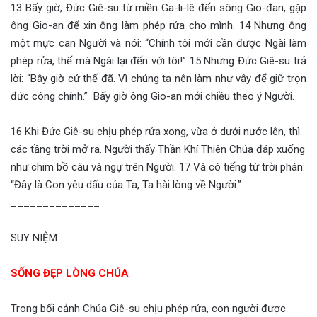
13 Bấy giờ, Đức Giê-su từ miền Ga-li-lê đến sông Gio-đan, gặp
ông Gio-an để xin ông làm phép rửa cho mình. 14 Nhưng ông
một mực can Người và nói: “Chính tôi mới cần được Ngài làm
phép rửa, thế mà Ngài lại đến với tôi!” 15 Nhưng Đức Giê-su trả
lời: “Bây giờ cứ thế đã. Vì chúng ta nên làm như vậy để giữ trọn
đức công chính.” Bấy giờ ông Gio-an mới chiều theo ý Người.
16 Khi Đức Giê-su chịu phép rửa xong, vừa ở dưới nước lên, thì
các tầng trời mở ra. Người thấy Thần Khí Thiên Chúa đáp xuống
như chim bồ câu và ngự trên Người. 17 Và có tiếng từ trời phán:
“Đây là Con yêu dấu của Ta, Ta hài lòng về Người.”
______________
SUY NIỆM
SỐNG ĐẸP LÒNG CHÚA
Trong bối cảnh Chúa Giê-su chịu phép rửa, con người được