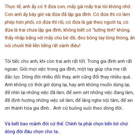
Thực tế, anh ấy có 9 đứa con, mấy gái mấy trai tôi không nhớ.
Con anh ấy bây giờ vài đứa đã lập gia đình. Có đứa thì có làm
phép hôn phối, có đứa thì rối, có đứa là gái theo người ta, có
đứa là trai chưa lập gia đình, không biết có “lưỡng tính” không,
thấy nhập băng với mấy chú bê-đê, đeo bông tay lòng thòng, ăn
nói chưởi thề liền tiếng rất sành điệu!
Tôi tiếc cho anh, khi còn trai anh rất tốt. Trong gia đình anh rất
ngoan. Giỏi mọi việc trong gia đình, một tay giúp cha mẹ rất
đắc lực. Dòng đời nhiều đổi thay, anh cũng đổi thay nhiều quá…
Anh không có thời giờ dừng lại, hay anh không muốn dừng lại,
để nhìn lại những việc đã làm, để xem xét những việc đang làm,
để định hướng những việc sẽ làm, để lắng nghe nội tâm, để xin
ơn thánh hóa gia đình… Anh cứ buông xuôi theo dòng đời…
Và biết bao mảnh đời cứ thế. Chính ta phải chọn bến bờ chứ
dòng đời đâu chọn cho ta…