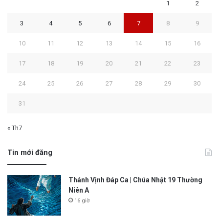
1
2
3
4
5
6
7
8
9
10
11
12
13
14
15
16
17
18
19
20
21
22
23
24
25
26
27
28
29
30
31
« Th7
Tin mới đăng
Thánh Vịnh Đáp Ca | Chúa Nhật 19 Thường
Niên A
16 giờ