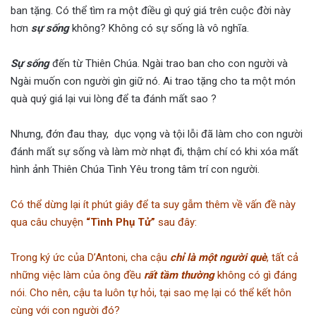
ban tặng. Có thể tìm ra một điều gì quý giá trên cuộc đời này
hơn
sự sống
không? Không có sự sống là vô nghĩa.
Sự sống
đến từ Thiên Chúa. Ngài trao ban cho con người và
Ngài muốn con người gìn giữ nó. Ai trao tặng cho ta một món
quà quý giá lại vui lòng để ta đánh mất sao ?
Nhưng, đớn đau thay, dục vọng và tội lỗi đã làm cho con người
đánh mất sự sống và làm mờ nhạt đi, thậm chí có khi xóa mất
hình ảnh Thiên Chúa Tình Yêu trong tâm trí con người.
Có thể dừng lại ít phút giây để ta suy gẫm thêm về vấn đề này
qua câu chuyện
“Tình Phụ Tử”
sau đây:
Trong ký ức của D’Antoni, cha cậu
chỉ là một người què
, tất cả
những việc làm của ông đều
rất tầm thường
không có gì đáng
nói. Cho nên, cậu ta luôn tự hỏi, tại sao mẹ lại có thể kết hôn
cùng với con người đó?