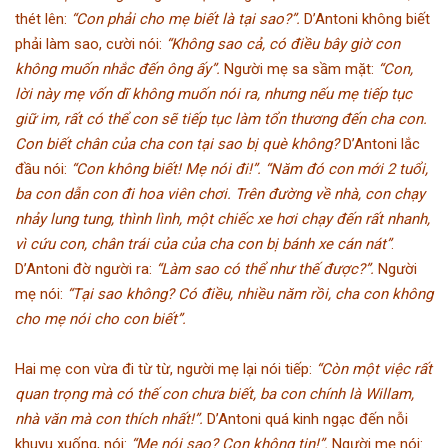
thét lên:
“Con phải cho mẹ biết là tại sao?”.
D’Antoni không biết
phải làm sao, cười nói:
“Không sao cả, có điều bây giờ con
không muốn nhắc đến ông ấy”.
Người mẹ sa sầm mặt:
“Con,
lời này mẹ vốn dĩ không muốn nói ra, nhưng nếu mẹ tiếp tục
giữ im, rất có thể con sẽ tiếp tục làm tổn thương đến cha con.
Con biết chân của cha con tại sao bị què không?
D’Antoni lắc
đầu nói:
“Con không biết! Mẹ nói đi!”.
“Năm đó con mới 2 tuổi,
ba con dẫn con đi hoa viên chơi. Trên đường về nhà, con chạy
nhảy lung tung, thình lình, một chiếc xe hơi chạy đến rất nhanh,
vì cứu con, chân trái của của cha con bị bánh xe cán nát”
.
D’Antoni đờ người ra:
“Làm sao có thể như thế được?”.
Người
mẹ nói:
“Tại sao không?
Có điều, nhiều năm rồi, cha con không
cho mẹ nói cho con biết”.
Hai mẹ con vừa đi từ từ, người mẹ lại nói tiếp:
“Còn một việc rất
quan trọng mà có thế con chưa biết, ba con chính là Willam,
nhà văn mà con thích nhất!”.
D’Antoni quá kinh ngạc đến nỗi
khuỵu xuống, nói:
“Mẹ nói sao? Con không tin!”.
Người mẹ nói: