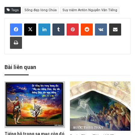
Tags
Sống đẹp lòng Chúa
Suy niệm Antôn Nguyễn Văn Tiếng
LinkedIn
Tumblr
Pinterest
Reddit
VKontakte
Share via Email
Print
Bài liên quan
Tiếng hô trong sa mạc còn đó