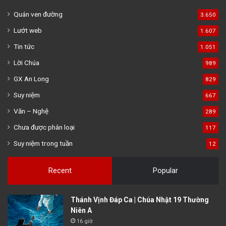
Quán ven đường
3.650
Lướt web
1.607
Tin tức
1.051
Lời Chúa
989
GX An Long
829
Suy niệm
667
Văn – Nghệ
289
Chưa được phân loại
117
Suy niệm trong tuần
12
Recent
Popular
Thánh Vịnh Đáp Ca | Chúa Nhật 19 Thường
Niên A
16 giờ