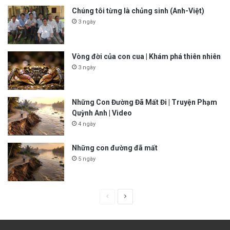
Chúng tôi từng là chủng sinh (Anh-Việt)
3 ngày
Vòng đời của con cua | Khám phá thiên nhiên
3 ngày
Những Con Đường Đã Mất Đi | Truyện Phạm
Quỳnh Anh | Video
4 ngày
Những con đường đã mất
5 ngày
P
N
r
e
e
x