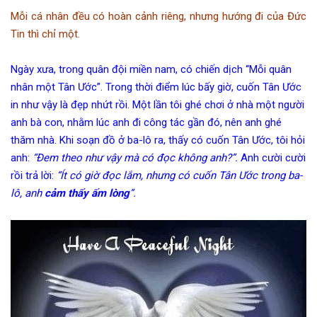
Mỗi cá nhân đều có hoàn cảnh riêng, nhưng hướng đi của Đức
Tin thì chỉ một.
Ngày xưa, trong quân đội miền nam, có chiến dịch “Mỗi quân
nhân một Tân Ước”. Trong thời điểm lúc bấy giờ, cuốn Tân Ước
in như vậy là đẹp nhứt rồi. Một lần tôi ghé chơi ở nhà một người
anh bà con, nhằm lúc anh đi công tác gần đó, nên anh ghé
thăm nhà. Khi soạn đồ ở ba-lô ra, thấy có cuốn Tân Ước, tôi hỏi
anh:
“Đem theo như vậy mà có đọc không anh?”.
Anh cười cười
rồi trả lời:
“Ít có giờ đọc lắm, nhưng có cuốn Tân Ước trong ba-
lô, anh
cảm thấy ấm lòng
”.