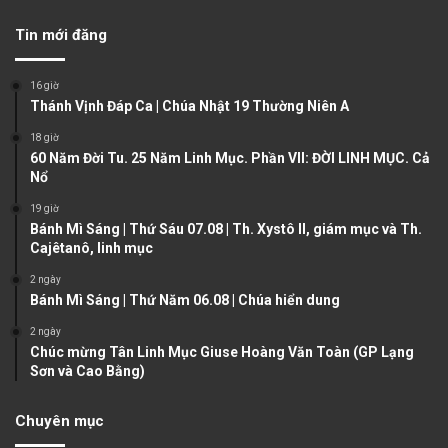
v
t
Tin mới đăng
i
p
o
a
16 giờ
u
g
Thánh Vịnh Đáp Ca | Chúa Nhật 19 Thường Niên A
s
e
18 giờ
60 Năm Đời Tu. 25 Năm Linh Mục. Phần VII: ĐỜI LINH MỤC. Cả
p
Nổ
a
19 giờ
g
Bánh Mì Sáng | Thứ Sáu 07.08 | Th. Xystô II, giám mục và Th.
e
Cajêtanô, linh mục
2 ngày
Bánh Mì Sáng | Thứ Năm 06.08 | Chúa hiển dung
2 ngày
Chúc mừng Tân Linh Mục Giuse Hoàng Văn Toàn (GP Lạng
Sơn và Cao Bằng)
Chuyên mục