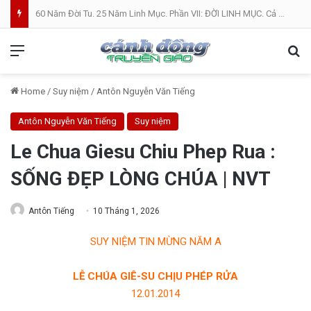
60 Năm Đời Tu. 25 Năm Linh Mục. Phần VII: ĐỜI LINH MỤC. Cả Nổ
Menu
Se
Home
/
Suy niệm
/
Antôn Nguyễn Văn Tiếng
Antôn Nguyễn Văn Tiếng
Suy niệm
Le Chua Giesu Chiu Phep Rua :
SỐNG ĐẸP LÒNG CHÚA | NVT
Antôn Tiếng
10 Tháng 1, 2026
SUY NIỆM TIN MỪNG NĂM A
LỄ CHÚA GIÊ-SU CHỊU PHÉP RỬA
12.01.2014