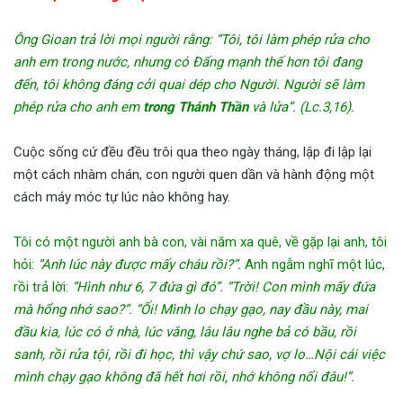
Ông Gioan trả lời mọi người rằng: “Tôi, tôi làm phép rửa cho
anh em trong nước, nhưng có Đấng mạnh thế hơn tôi đang
đến, tôi không đáng cởi quai dép cho Người. Người sẽ làm
phép rửa cho anh em
trong Thánh Thần
và lửa”. (Lc.3,16).
Cuộc sống cứ đều đều trôi qua theo ngày tháng, lập đi lập lại
một cách nhàm chán, con người quen dần và hành động một
cách máy móc tự lúc nào không hay.
Tôi có một người anh bà con, vài năm xa quê, về gặp lại anh, tôi
hỏi:
“Anh lúc này được mấy cháu rồi?”.
Anh ngẫm nghĩ một lúc,
rồi trả lời:
“Hình như 6, 7 đứa gì đó”. “Trời! Con mình mấy đứa
mà hổng nhớ sao?”. “Ối! Mình lo chạy gạo, nay đầu này, mai
đầu kia, lúc có ở nhà, lúc vắng, lâu lâu nghe bả có bầu, rồi
sanh, rồi rửa tội, rồi đi học, thì vậy chứ sao, vợ lo…Nội cái việc
mình chạy gạo không đã hết hơi rồi, nhớ không nổi đâu!”.