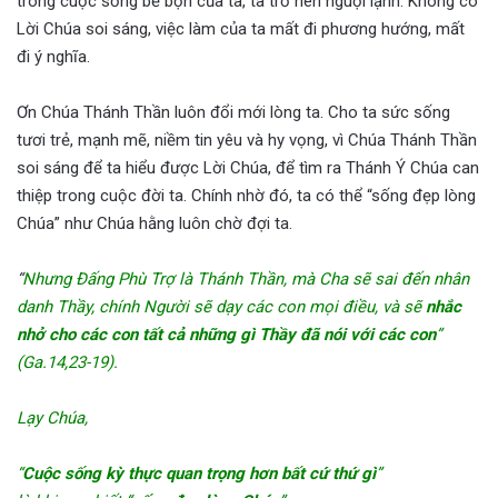
trong cuộc sống bề bộn của ta, ta trở nên nguội lạnh. Không có
Lời Chúa soi sáng, việc làm của ta mất đi phương hướng, mất
đi ý nghĩa.
Ơn Chúa Thánh Thần luôn đổi mới lòng ta. Cho ta sức sống
tươi trẻ, mạnh mẽ, niềm tin yêu và hy vọng, vì Chúa Thánh Thần
soi sáng để ta hiểu được Lời Chúa, để tìm ra Thánh Ý Chúa can
thiệp trong cuộc đời ta. Chính nhờ đó, ta có thể “sống đẹp lòng
Chúa” như Chúa hằng luôn chờ đợi ta.
“
Nhưng Ðấng Phù Trợ là Thánh Thần, mà Cha sẽ sai đến nhân
danh Thầy, chính Người sẽ dạy các con mọi điều, và sẽ
nhắc
nhở cho các con tất cả những gì Thầy đã nói với các con
”
(Ga.14,23-19).
Lạy Chúa,
“
Cuộc sống kỳ thực quan trọng hơn bất cứ thứ gì
”