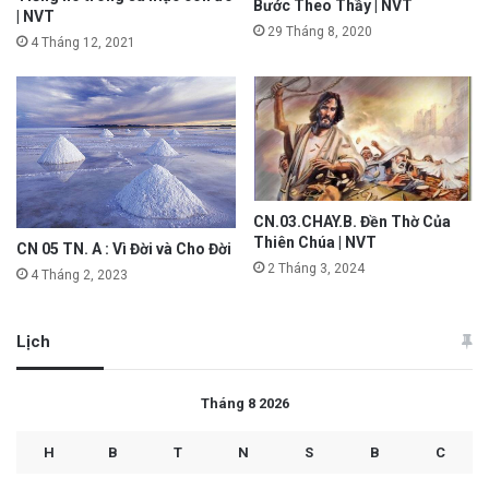
Bước Theo Thầy | NVT
| NVT
29 Tháng 8, 2020
4 Tháng 12, 2021
CN.03.CHAY.B. Đền Thờ Của
Thiên Chúa | NVT
CN 05 TN. A : Vì Đời và Cho Đời
2 Tháng 3, 2024
4 Tháng 2, 2023
Lịch
Tháng 8 2026
H
B
T
N
S
B
C