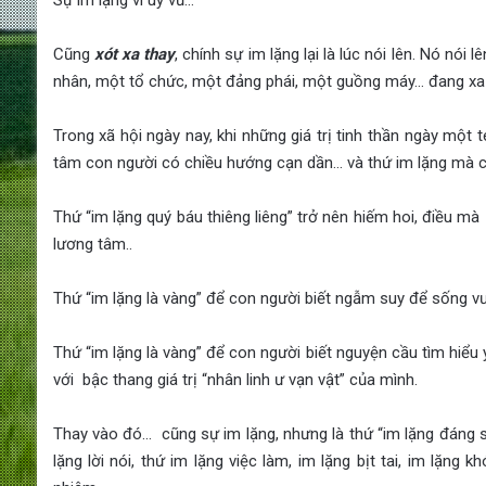
Sự im lặng vì uy vũ…
Cũng
xót xa thay
, chính sự im lặng lại là lúc nói lên. Nó nói
nhân, một tổ chức, một đảng phái, một guồng máy… đang xa 
Trong xã hội ngày nay, khi những giá trị tinh thần ngày một t
tâm con người có chiều hướng cạn dần… và thứ im lặng mà co
Thứ “im lặng quý báu thiêng liêng” trở nên hiếm hoi, điều mà 
lương tâm..
Thứ “im lặng là vàng” để con người biết ngẫm suy để sống vươ
Thứ “im lặng là vàng” để con người biết nguyện cầu tìm hiểu
với bậc thang giá trị “nhân linh ư vạn vật” của mình.
Thay vào đó… cũng sự im lặng, nhưng là thứ “im lặng đáng sợ”
lặng lời nói, thứ im lặng việc làm, im lặng bịt tai, im lặng