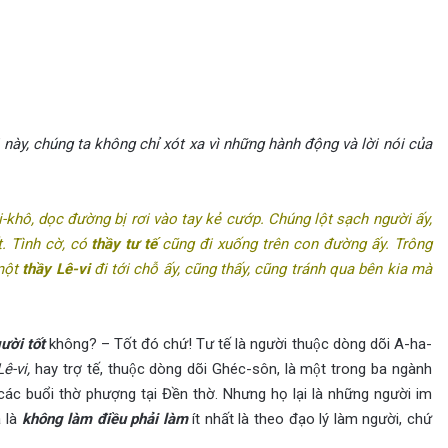
 này, chúng ta không chỉ xót xa vì những hành động và lời nói của
i-khô, dọc đường bị rơi vào tay kẻ cướp. Chúng lột sạch người ấy,
t. Tình cờ, có
thầy tư tế
cũng đi xuống trên con đường ấy. Trông
 một
thầy Lê-vi
đi tới chỗ ấy, cũng thấy, cũng tránh qua bên kia mà
ười tốt
không? – Tốt đó chứ! Tư tế là người thuộc dòng dõi A-ha-
Lê-vi­,
hay trợ tế, thuộc dòng dõi Ghéc-sôn, là một trong ba ngành
g các buổi thờ phượng tại Đền thờ. Nhưng họ lại là những người im
à là
không làm điều phải làm
ít nhất là theo đạo lý làm người, chứ