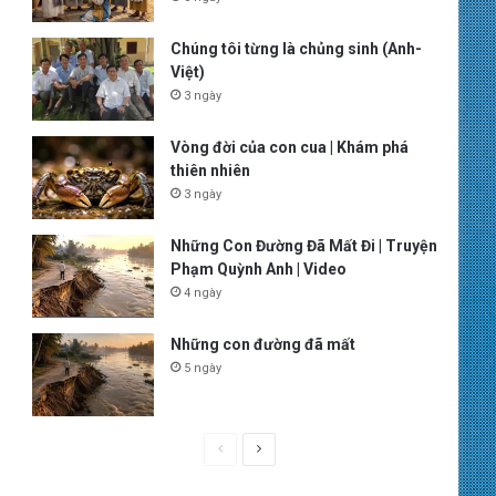
Chúng tôi từng là chủng sinh (Anh-
Việt)
3 ngày
Vòng đời của con cua | Khám phá
thiên nhiên
3 ngày
Những Con Đường Đã Mất Đi | Truyện
Phạm Quỳnh Anh | Video
4 ngày
Những con đường đã mất
5 ngày
P
N
r
e