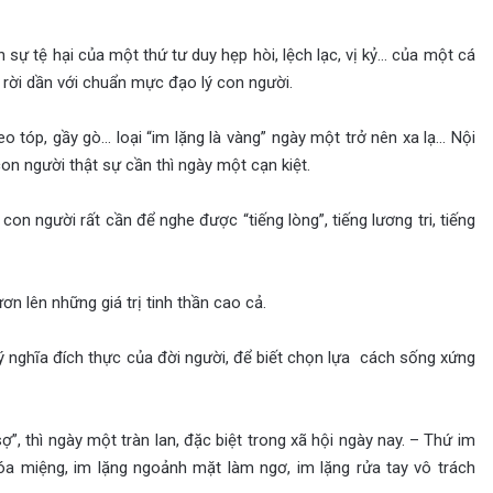
 lên sự tệ hại của một thứ tư duy hẹp hòi, lệch lạc, vị kỷ… của một cá
rời dần với chuẩn mực đạo lý con người.
eo tóp, gầy gò… loại “im lặng là vàng” ngày một trở nên xa lạ… Nội
n người thật sự cần thì ngày một cạn kiệt.
con người rất cần để nghe được “tiếng lòng”, tiếng lương tri, tiếng
n lên những giá trị tinh thần cao cả.
 ý nghĩa đích thực của đời người, để biết chọn lựa cách sống xứng
, thì ngày một tràn lan, đặc biệt trong xã hội ngày nay. – Thứ im
 khóa miệng, im lặng ngoảnh mặt làm ngơ, im lặng rửa tay vô trách