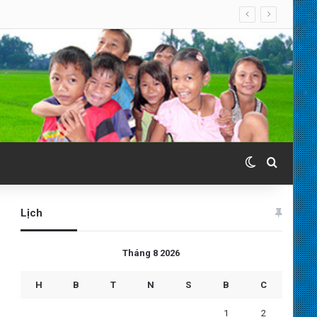
Switch skin
Search 
Lịch
Tháng 8 2026
H
B
T
N
S
B
C
1
2