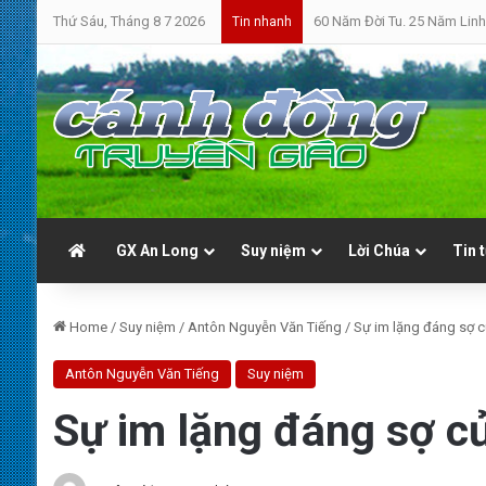
Thứ Sáu, Tháng 8 7 2026
60 Năm Đời Tu. 25 Năm Linh
Tin nhanh
GX An Long
Suy niệm
Lời Chúa
Tin 
Home
/
Suy niệm
/
Antôn Nguyễn Văn Tiếng
/
Sự im lặng đáng sợ c
Antôn Nguyễn Văn Tiếng
Suy niệm
Sự im lặng đáng sợ củ