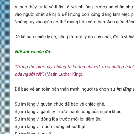
Vì sao thầy tư tế và thầy Lê-vi lạnh lùng trước nạn nhân 
vào người chết sẽ bị ô uế không còn xứng đáng làm việc 
Nhúng tay vào giúp có thể mang họa vào thân. Ách giữa đàn
Dù kể bao nhiêu lý do, cũng từ một lý do duy nhất, đó là vì
ích
Nỗi xót xa còn đó…
“Trong thế giới này, chúng ta không chỉ xót xa vì những hà
của người tốt
“.
(Matin Luther King).
Để bảo vệ an toàn bản thân mình, người ta chọn sự
im lặng 
Sự im lặng vì quyền chức để bảo vệ chiếc ghế.
Sự im lặng vì ganh tỵ trước thành công của người khác.
Sự im lặng vì đồng lõa trước mối lợi tiềm ẩn.
Sự im lặng vì muốn bưng bít sự thật.