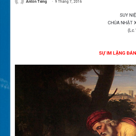
Antôn Tiếng
9 Tháng 7, 2016
SUY NI
CHÚA NHẬT X
(Lc.
SỰ IM LẶNG ĐÁ