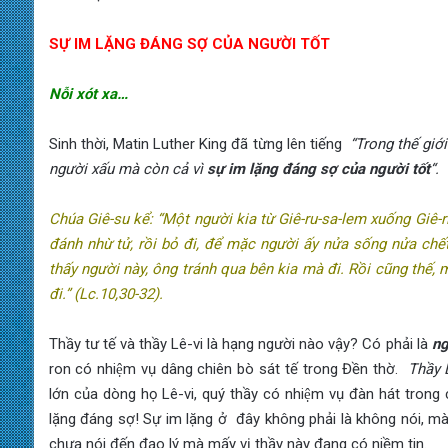
SỰ IM LẶNG ĐÁNG SỢ CỦA NGƯỜI TỐT
Nỗi xót xa…
Sinh thời, Matin Luther King đã từng lên tiếng
“Trong thế giới
người xấu mà còn cả vì
sự im lặng đáng sợ của người tốt
“.
Chúa Giê-su kể: “Một người kia từ Giê-ru-sa-lem xuống Giê-r
đánh nhừ tử, rồi bỏ đi, để mặc người ấy nửa sống nửa chế
thấy người này, ông tránh qua bên kia mà đi. Rồi cũng thế,
đi.” (Lc.10,30-32).
Thầy tư tế và thầy Lê-vi là hạng người nào vậy? Có phải là
ng
ron có nhiệm vụ dâng chiên bò sát tế trong Đền thờ.
Thầy 
lớn của dòng họ Lê-vi, quý thầy có nhiệm vụ đàn hát tron
lặng đáng sợ! Sự im lặng ở đây không phải là không nói, m
chưa nói đến đạo lý mà mấy vị thầy này đang có niềm tin.