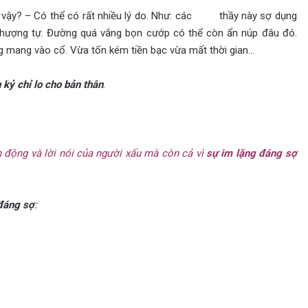
như vậy? – Có thể có rất nhiều lý do. Như: các thầy này sợ dụng
phượng tự. Đường quá vắng bọn cướp có thể còn ẩn núp đâu đó.
g mang vào cổ. Vừa tốn kém tiền bạc vừa mất thời gian…
 kỷ chỉ lo cho bản thân
.
nh động và lời nói của người xấu mà còn cả vì
sự im lặng đáng sợ
đáng sợ
: