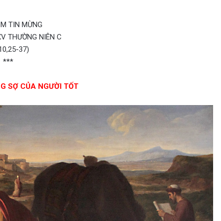
ỆM TIN MỪNG
V THƯỜNG NIÊN C
10,25-37)
***
NG SỢ CỦA NGƯỜI TỐT