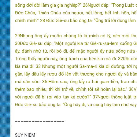
sống đời đời làm gia gia nghiệp?” 26Người đáp: “Trong Luật 
Đức Chúa, Thiên Chúa của ngươi, hết lòng, hết linh hồn, hế
chính mình.” 28 Đức Giê-su bảo ông ta: “Ông trả lời đúng lắm
29Nhưng ông ấy muốn chứng tỏ là mình có lý, nên mới thưa
30Đức Giê-su đáp: “Một người kia từ Giê-ru-sa-lem xuống Gi
ấy, đánh nhừ tử, rồi bỏ đi, để mặc người ấy nửa sống nửa 
Trông thấy người này, ông tránh qua bên kia mà đi. 32Rồi cũn
kia mà đi. 33 Nhưng một người Sa-ma-ri kia đi đường, tới n
gần, lấy dầu lấy rượu đổ lên vết thương cho người ấy và băng
mà săn sóc. 35 Hôm sau, ông lấy ra hai quan tiền, trao c
thêm bao nhiêu, thì khi trở về, chính tôi sẽ hoàn lại bác.” 3
với người đã bị rơi vào tay kẻ cướp?” 37Người thông luật trả
Đức Giê-su bảo ông ta: “Ông hãy đi, và cũng hãy làm như vậy.
__________________
SUY NIỆM