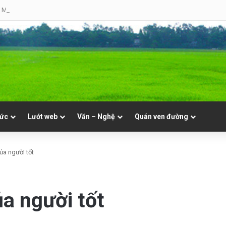
 Mục. Phần VII: ĐỜI LINH MỤC. Cả Nổ
tức
Lướt web
Văn – Nghệ
Quán ven đường
ủa người tốt
a người tốt