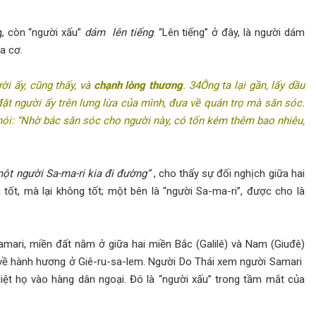
ng, còn “người xấu”
dám lên tiếng
. “Lên tiếng” ở đây, là người dám
a cơ.
ời ấy, cũng thấy, và
chạnh lòng thương
. 34Ông ta lại gần, lấy dầu
 đặt người ấy trên lưng lừa của mình, đưa về quán trọ mà săn sóc.
 nói: “Nhờ bác săn sóc cho người này, có tốn kém thêm bao nhiêu,
ột người Sa-ma-ri kia đi đường”
, cho thấy sự đối nghịch giữa hai
à tốt, mà lại không tốt; một bên là “người Sa-ma-ri”, được cho là
ri, miền đất nằm ở giữa hai miền Bắc (Galilê) và Nam (Giuđê)
ng về hành hương ở Giê-ru-sa-lem. Người Do Thái xem người Samari
 liệt họ vào hàng dân ngoại. Đó là “người xấu” trong tầm mắt của