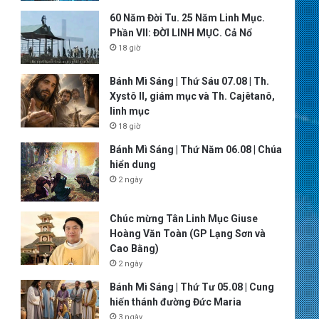
60 Năm Đời Tu. 25 Năm Linh Mục.
Phần VII: ĐỜI LINH MỤC. Cả Nổ
18 giờ
Bánh Mì Sáng | Thứ Sáu 07.08 | Th.
Xystô II, giám mục và Th. Cajêtanô,
linh mục
18 giờ
Bánh Mì Sáng | Thứ Năm 06.08 | Chúa
hiển dung
2 ngày
Chúc mừng Tân Linh Mục Giuse
Hoàng Văn Toàn (GP Lạng Sơn và
Cao Bằng)
2 ngày
Bánh Mì Sáng | Thứ Tư 05.08 | Cung
hiến thánh đường Đức Maria
3 ngày