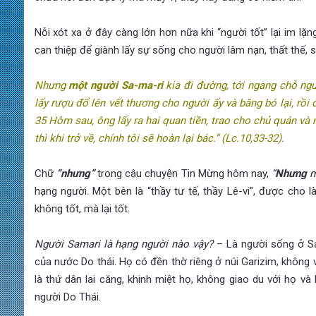
Nỗi xót xa ở đây càng lớn hơn nữa khi “người tốt” lại im lặ
can thiệp để giành lấy sự sống cho người lâm nạn, thất thế, s
Nhưng
một người Sa-ma-ri
kia đi đường, tới ngang chỗ ngư
lấy rượu đổ lên vết thương cho người ấy và băng bó lại, rồi
35 Hôm sau, ông lấy ra hai quan tiền, trao cho chủ quán và
thì khi trở về, chính tôi sẽ hoàn lại bác.” (Lc.10,33-32).
Chữ
“nhưng”
trong câu chuyện Tin Mừng hôm nay,
“
Nhưng
m
hạng người. Một bên là “thầy tư tế, thầy Lê-vi”, được cho l
không tốt, mà lại tốt.
Người Samari là hạng người nào vậy?
– Là người sống ở Sama
của nước Do thái. Họ có đền thờ riêng ở núi Garizim, khô
là thứ dân lai căng, khinh miệt họ, không giao du với họ và
người Do Thái.