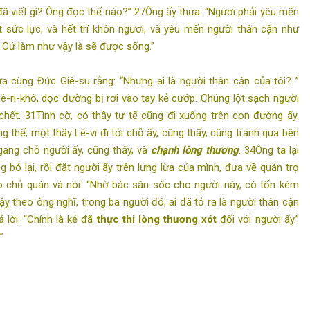
đã viết gì? Ông đọc thế nào?” 27Ông ấy thưa: “Ngươi phải yêu mến
t sức lực, và hết trí khôn ngươi, và yêu mến người thân cận như
. Cứ làm như vậy là sẽ được sống.”
 cùng Đức Giê-su rằng: “Nhưng ai là người thân cận của tôi? ”
ê-ri-khô, dọc đường bị rơi vào tay kẻ cướp. Chúng lột sạch người
chết. 31Tình cờ, có thầy tư tế cũng đi xuống trên con đường ấy.
g thế, một thầy Lê-vi đi tới chỗ ấy, cũng thấy, cũng tránh qua bên
gang chỗ người ấy, cũng thấy, và
chạnh lòng thương
. 34Ông ta lại
 bó lại, rồi đặt người ấy trên lưng lừa của mình, đưa về quán trọ
ho chủ quán và nói: “Nhờ bác săn sóc cho người này, có tốn kém
6Vậy theo ông nghĩ, trong ba người đó, ai đã tỏ ra là người thân cận
 lời: “Chính là kẻ đã
thực thi lòng thương xót
đối với người ấy.”
”