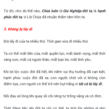
Từ đó, cho dù thế nào,
Chúa luôn
là
Gia Nghiệp đời ta
, là
hạnh
phúc đời ta
, vì Lời Chúa đã nhuần thấm tâm hồn ta.
3. Không bị lấy đi
Đời lấy đi của ta nhiều thứ. Thời gian xóa đi nhiều thứ.
Ta có thể mất tiền của, mất quyền lực, mất danh vọng, mất thời
vàng son, mất cả người thân, mất bạn bè, mất tình yêu…
Khi lợi lộc cuộc đời đã hết, khi niềm vui thụ hưởng đã cạn kiệt,
hạnh phúc cuộc đời đã xa…con người chới với vì không còn
điểm tựa, con người có thể trở nên hụt hẫng vì
tất cả bị lấy đi
…
Nỗi đau xé lòng khi quay về cõi riêng tư trống vắng và cô đơn…
Thật đáng tiếc khi đời ta chỉ có thế, ta tích lũy những gì phù