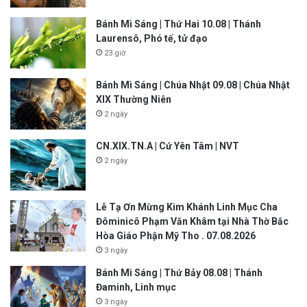
Bánh Mì Sáng | Thứ Hai 10.08 | Thánh
Laurensô, Phó tế, tử đạo
23 giờ
Bánh Mì Sáng | Chúa Nhật 09.08 | Chúa Nhật
XIX Thường Niên
2 ngày
CN.XIX.TN.A | Cứ Yên Tâm | NVT
2 ngày
Lễ Tạ Ơn Mừng Kim Khánh Linh Mục Cha
Đôminicô Phạm Văn Khâm tại Nhà Thờ Bắc
Hòa Giáo Phận Mỹ Tho . 07.08.2026
3 ngày
Bánh Mì Sáng | Thứ Bảy 08.08 | Thánh
Đaminh, Linh mục
3 ngày