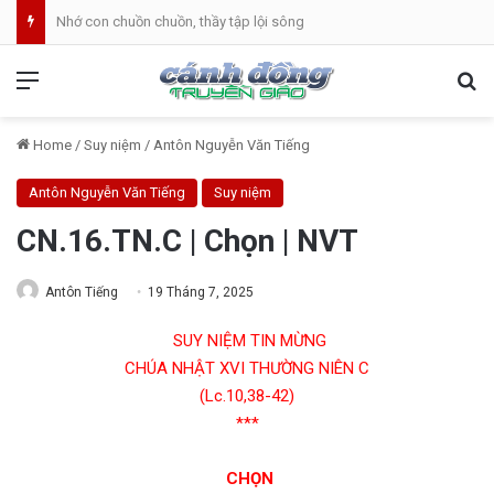
Nhớ con chuồn chuồn, thầy tập lội sông
Menu
Se
Home
/
Suy niệm
/
Antôn Nguyễn Văn Tiếng
Antôn Nguyễn Văn Tiếng
Suy niệm
CN.16.TN.C | Chọn | NVT
Antôn Tiếng
19 Tháng 7, 2025
SUY NIỆM TIN MỪNG
CHÚA NHẬT XVI THƯỜNG NIÊN C
(Lc.10,38-42)
***
CHỌN