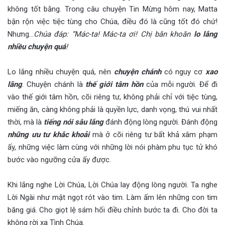
không tốt bằng. Trong câu chuyện Tin Mừng hôm nay, Matta
bận rộn việc tiệc tùng cho Chúa, điều đó là cũng tốt đó chứ!
Nhưng…
Chúa đáp: “Mác-ta! Mác-ta ơi! Chị băn khoăn
lo lắng
nhiều chuyện quá
!
Lo lắng nhiều chuyện quá, nên
chuyện chánh
có nguy cơ
xao
lãng
. Chuyện chánh là
thế giới tâm hồn
của mỗi người. Để đi
vào thế giới tâm hồn, cõi riêng tư, không phải chỉ với tiệc tùng,
miếng ăn, càng không phải là quyền lực, danh vọng, thú vui nhất
thời, mà là
tiếng nói sâu lắng
đánh động lòng người. Đánh động
những ưu tư khắc khoải
mà ở cõi riêng tư bất khả xâm phạm
ấy, những việc làm cùng với những lời nói phàm phu tục tử khó
bước vào ngưỡng cửa ấy được.
Khi lắng nghe Lời Chúa, Lời Chúa lay động lòng người. Ta nghe
Lời Ngài như mật ngọt rót vào tim. Làm ấm lên những con tim
băng giá. Cho giọt lệ sám hối điều chỉnh bước ta đi. Cho đời ta
không rời xa Tình Chúa.