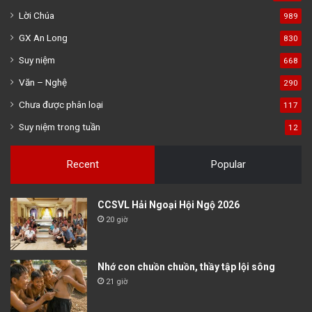
Lời Chúa
989
GX An Long
830
Suy niệm
668
Văn – Nghệ
290
Chưa được phân loại
117
Suy niệm trong tuần
12
Recent
Popular
CCSVL Hải Ngoại Hội Ngộ 2026
20 giờ
Nhớ con chuồn chuồn, thầy tập lội sông
21 giờ