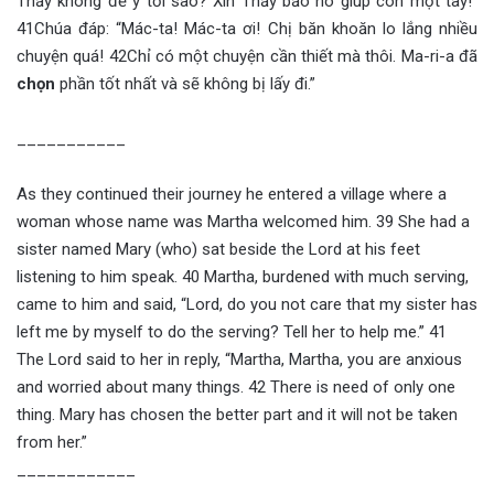
Thầy không để ý tới sao? Xin Thầy bảo nó giúp con một tay!”
41Chúa đáp: “Mác-ta! Mác-ta ơi! Chị băn khoăn lo lắng nhiều
chuyện quá! 42Chỉ có một chuyện cần thiết mà thôi. Ma-ri-a đã
chọn
phần tốt nhất và sẽ không bị lấy đi.”
___________
As they continued their journey he entered a village where a
woman whose name was Martha welcomed him. 39 She had a
sister named Mary (who) sat beside the Lord at his feet
listening to him speak. 40 Martha, burdened with much serving,
came to him and said, “Lord, do you not care that my sister has
left me by myself to do the serving? Tell her to help me.” 41
The Lord said to her in reply, “Martha, Martha, you are anxious
and worried about many things. 42 There is need of only one
thing. Mary has chosen the better part and it will not be taken
from her.”
____________