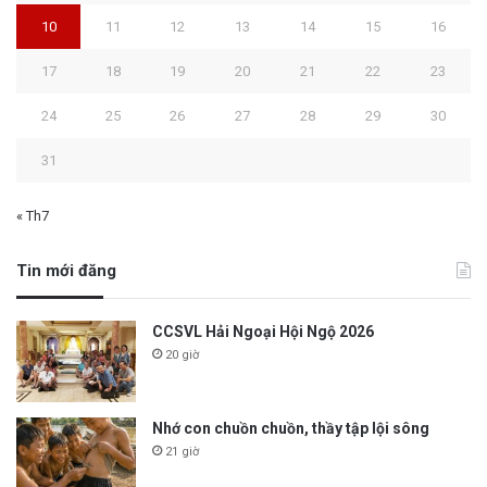
10
11
12
13
14
15
16
17
18
19
20
21
22
23
24
25
26
27
28
29
30
31
« Th7
Tin mới đăng
CCSVL Hải Ngoại Hội Ngộ 2026
20 giờ
Nhớ con chuồn chuồn, thầy tập lội sông
21 giờ