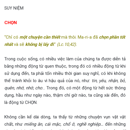
SUY NIỆM
CHỌN
“Chỉ có
một chuyện cần thiết
mà thôi. Ma-ri-a đã
chọn phần tốt
nhất
và sẽ
không bị lấy đi
.”
(Lc.10,42).
Trong cuộc sống, có nhiều việc làm của chúng ta được diễn tả
bằng những động từ quen thuộc, trong đó có nhiều động từ khi
sử dụng đến, ta phải tốn nhiều thời gian suy nghĩ, có khi không
thể tránh khỏi lo âu vì hậu quả của nó, như:
tin, yêu, nhận, bỏ,
quên, nhớ, nhờ, cho
… Trong đó, có một động từ hết sức thông
dụng, hầu như ngày nào, thậm chí giờ nào, ta cũng xài đến, đó
là động từ CHỌN.
Không cần kể dài dòng, ta thấy từ những chuyện vụn vặt vật
chất, như
miếng ăn, cái mặc, chổ ở, nghề nghiệp…
đến những