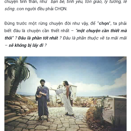
chuyện tinh thần, như
bạn bè, tình yêu, tôn giáo, lý tưởng, lẽ
sống
…con người đều phải CHỌN.
Đứng trước một rừng chuyện đời như vậy, để “
chọn
”, ta phải
biết đâu là chuyện cần thiết nhất –
“
một chuyện cần thiết mà
thôi
” ?
Đâu là phần tốt nhất
? Đâu là phần thuộc về ta mãi mãi
–
sẽ không bị lấy đi
?