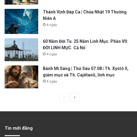
Thánh Vịnh Đáp Ca | Chúa Nhật 19 Thường
Niên A
4 ngày
60 Năm Đời Tu. 25 Năm Linh Mục. Phần VII:
ĐỜI LINH MỤC. Cả Nổ
4 ngày
Bánh Mì Sáng | Thứ Sáu 07.08 | Th. Xystô II,
giám mục và Th. Cajêtanô, linh mục
4 ngày
P
N
r
e
e
x
v
t
Tin mới đăng
i
p