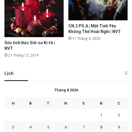
CN.2 PS.A | Một Tình Yêu
Không Thể Hoài Nghi | NVT
11 Tháng 4, 2026
Gốc tích Đức Giê-su Ki-tô |
NVT
21 Tháng 12, 2019
Lịch
Tháng 8 2026
H
B
T
N
S
B
C
1
2
3
4
5
6
7
8
9