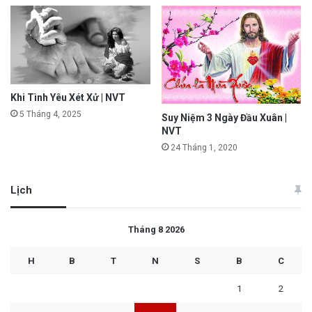
Khi Tình Yêu Xét Xử | NVT
5 Tháng 4, 2025
Suy Niệm 3 Ngày Đầu Xuân |
NVT
24 Tháng 1, 2020
Lịch
Tháng 8 2026
H
B
T
N
S
B
C
1
2