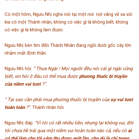
Có một hôm, Ngưu Nhị nghe nói tại một nơi nơi vắng vẻ xa xôi
kia có một Thánh nhân, không có việc gì là không biết, không
có việc gì là không làm được.
Ngưu Nhị bèn tìm đến Thánh Nhân đang ngồi dưới gốc cây lớn
nhắm mắt định thần.
Ngưu Nhị hỏi:
“ Thưa Ngài ! Mọi người đều nói cái gì ngài cũng
biết, xin hỏi ở đâu có thể mua được
phương thuốc bí truyền
của niềm vui tươi
?”.
“ Tại sao cần phải mua phương thuốc bí truyền của
sự vui tươi
hoàn toàn
?”.
Thánh nhân hỏi.
Ngưu Nhị đáp:
“Vì tôi có rất nhiều tiền, nhưng lại không vui, đời
tôi chưa hề trải qua một niềm vui hoàn toàn nào cả, nếu có
ai
có thể làm cho tôi cảm thụ được một lần, cho dù là chỉ trong