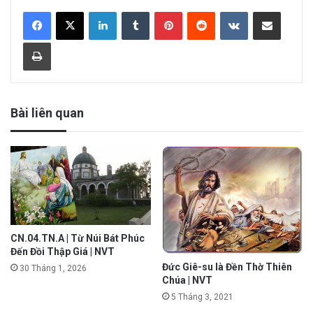
LinkedIn
Tumblr
Pinterest
Reddit
VKontakte
Share via Email
Print
Bài liên quan
CN.04.TN.A | Từ Núi Bát Phúc
Đến Đồi Thập Giá | NVT
Đức Giê-su là Đền Thờ Thiên
30 Tháng 1, 2026
Chúa | NVT
5 Tháng 3, 2021