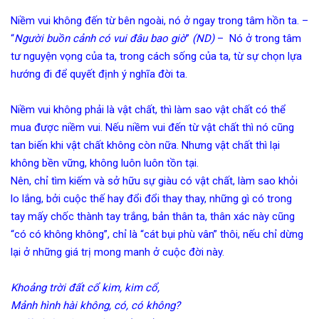
Niềm vui không đến từ bên ngoài, nó ở ngay trong tâm hồn ta. –
“
Người buồn cảnh có vui đâu bao giờ
”
(ND)
– Nó ở trong tâm
tư nguyện vọng của ta, trong cách sống của ta, từ sự chọn lựa
hướng đi để quyết định ý nghĩa đời ta.
Niềm vui không phải là vật chất, thì làm sao vật chất có thể
mua được niềm vui. Nếu niềm vui đến từ vật chất thì nó cũng
tan biến khi vật chất không còn nữa. Nhưng vật chất thì lại
không bền vững, không luôn luôn tồn tại.
Nên, chỉ tìm kiếm và sở hữu sự giàu có vật chất, làm sao khỏi
lo lắng, bởi cuộc thế hay đổi đổi thay thay, những gì có trong
tay mấy chốc thành tay trắng, bản thân ta, thân xác này cũng
“có có không không”, chỉ là “cát bụi phù vân” thôi, nếu chỉ dừng
lại ở những giá trị mong manh ở cuộc đời này.
Khoảng trời đất cổ kim, kim cổ,
Mảnh hình hài không, có, có không?