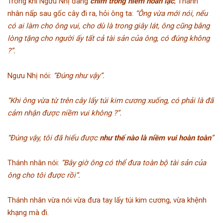
Trong khi Ngưu Nhị đang
chìm trong niềm hoan lạc
, Thánh
nhân nấp sau gốc cây đi ra, hỏi ông ta:
“Ông vừa mới nói, nếu
có ai làm cho ông vui, cho dù là trong giây lát, ông cũng bằng
lòng tặng cho người ấy tất cả tài sản của ông, có đúng không
?”.
Ngưu Nhị nói:
“Đúng như vậy”.
“Khi ông vừa từ trên cây lấy túi kim cương xuống, có phải là đã
cảm nhận được niềm vui không ?”.
“Đúng vậy, tôi đã hiểu được
như thế nào là niềm vui hoàn toàn
”
Thánh nhân nói:
“Bây giờ ông có thể đưa toàn bộ tài sản của
ông cho tôi được rồi”.
Thánh nhân vừa nói vừa đưa tay lấy túi kim cương, vừa khệnh
khạng mà đi.