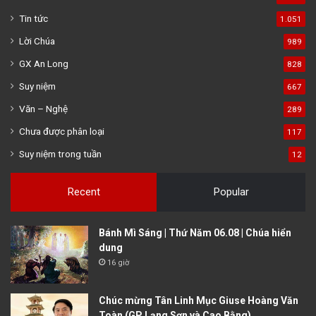
Tin tức
1.051
Lời Chúa
989
GX An Long
828
Suy niệm
667
Văn – Nghệ
289
Chưa được phân loại
117
Suy niệm trong tuần
12
Recent
Popular
Bánh Mì Sáng | Thứ Năm 06.08 | Chúa hiển
dung
16 giờ
Chúc mừng Tân Linh Mục Giuse Hoàng Văn
Toàn (GP Lạng Sơn và Cao Bằng)