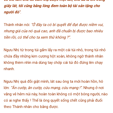
giấy lát, tôi cũng bằng lòng đem toàn bộ tài sản tặng cho
người đó
”.
Thánh nhân nói:
“Ở đây ta có bí quyết để đạt được niềm vui,
nhưng giá của nó quá cao, anh đã chuẩn bị được bao nhiêu
tiền rồi, có thể cho ta xem thử không ?”.
Ngưu Nhị từ trong túi gấm lấy ra một cái túi nhỏ, trong túi nhỏ
chứa đầy những kim cương hột xoàn, không ngờ thánh nhân
không thèm nhìn mà dùng tay chớp cái túi đó đứng lên chạy
nhanh.
Ngưu Nhị quá đỗi giật mình, lát sau ông ta mới hoàn hồn, hô
lớn:
“Ăn cướp, ăn cướp, cứu mạng, cứu mạng !”.
Nhưng ở nơi
vắng vẻ hẻm núi này, hoàn toàn không có một bóng người, nào
có ai nghe thấy ! Thế là ông quyết sống chết cũng phải đuổi
theo Thánh nhân cho bằng được.