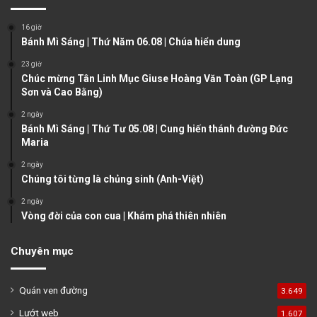
o
a
16 giờ
u
g
Bánh Mì Sáng | Thứ Năm 06.08 | Chúa hiển dung
s
e
23 giờ
Chúc mừng Tân Linh Mục Giuse Hoàng Văn Toàn (GP Lạng
p
Sơn và Cao Bằng)
a
2 ngày
g
Bánh Mì Sáng | Thứ Tư 05.08 | Cung hiến thánh đường Đức
e
Maria
2 ngày
Chúng tôi từng là chủng sinh (Anh-Việt)
2 ngày
Vòng đời của con cua | Khám phá thiên nhiên
Chuyên mục
Quán ven đường
3.649
Lướt web
1.607