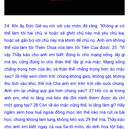
24 Khi ấy, Đức Giê-su nói với các môn đệ rằng: “Không ai có
thể làm tôi hai chủ, vì hoặc sẽ ghét chủ này mà yêu chủ kia,
hoặc sẽ gắn bó với chủ này mà khinh dể chủ nọ. Anh em không
thể vừa làm tôi Thiên Chúa vừa làm tôi Tiền Của được. 25 “Vì
vậy Thầy bảo cho anh em biết: đừng lo cho mạng sống: lấy gì
mà ăn; cũng đừng lo cho thân thể: lấy gì mà mặc. Mạng sống
chẳng trọng hơn của ăn, và thân thể chẳng trọng hơn áo mặc
sao? 26 Hãy xem chim trời: chúng không gieo, không gặt, không
thu tích vào kho; thế mà Cha anh em trên trời vẫn nuôi chúng.
Anh em lại chẳng quý giá hơn chúng sao? 27 Hỏi có ai trong
anh em, nhờ lo lắng, mà kéo dài đời mình thêm được dù chỉ
một gang tay? 28 Còn về áo mặc cũng thế, lo lắng làm gì? Hãy
ngắm xem hoa huệ ngoài đồng mọc lên thế nào mà rút ra bài
học: chúng không làm lụng, không kéo sợi; 29 thế mà, Thầy bảo
cho anh em biết: ngay cả vua Sa-lô-môn, dù vinh hoa tột bậc,