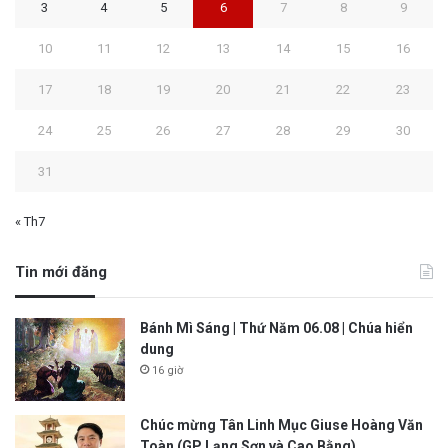
3
4
5
6
7
8
9
10
11
12
13
14
15
16
17
18
19
20
21
22
23
24
25
26
27
28
29
30
31
« Th7
Tin mới đăng
Bánh Mì Sáng | Thứ Năm 06.08 | Chúa hiển
dung
16 giờ
Chúc mừng Tân Linh Mục Giuse Hoàng Văn
Toàn (GP Lạng Sơn và Cao Bằng)