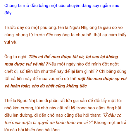
Chúng ta mở đầu bằng một câu chuyện đáng suy ngẫm sau
đây:
Trước đây có một phú ông, tên là Ngưu Nhị, ông ta giàu có vô
cùng, nhưng từ trước đến nay ông ta chưa hề thật sự cảm thấy
vui vẻ
.
Ông ta nghĩ:
Tiền có thể mua được tất cả, tại sao lại không
mua được vui vẻ nhỉ ?
Nếu một ngày nào đó mình đột ngột
chết đi, số tiền lớn như thế này để lại làm gì nhỉ ? Chi bằng dùng
tất cả tiền này để mua vui, nếu có thể
một lần mua được sự vui
vẻ hoàn toàn, cho dù chết cũng không tiếc
.
Thế là Ngưu Nhị bán đi phần rất lớn gia sản để đổi lấy một túi
nhỏ kim cương, túi nhỏ này cất rất kỹ trong bao gấm, ông bắt
đầu lên đường, đi đến chỗ nào cũng đều hỏi thăm:
“Ở đâu có
thể mua được bí quyết để hoàn toàn vui vẻ ?”
. Không một ai trả
lời câu hỏi khiến ông hài lòng.