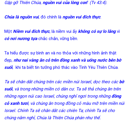
Gặp gỡ Thiên
Chúa
,
nguồn vui của
lòng
con
”
(Tv 43:4).
Chúa là nguồn vui
, đó chính là
nguồn vui đích thực
.
Một
Niềm vui đích thực
, là niềm vui ấy
không có sự lo lắng
vì
có nơi nương tựa
chắc chắn, vững bền.
Ta hiểu được sự bình an và no thỏa với những hình ảnh thật
đẹp,
như nai vàng ăn cỏ trên đồng xanh và uống nước bên bờ
suối
, khi ta biết tin tưởng phó thác vào Tình Yêu Thiên Chúa.
Ta sẽ chăn dắt chúng trên các miền núi Israel, dọc theo các
bờ
suối
, và trong những miền có dân cư. Ta sẽ thả chúng ăn trên
những ngọn núi cao Israel, chúng nghỉ ngơi trong những
đồng
cỏ xanh tươi
, và chúng ăn trong đồng cỏ màu mỡ trên miền núi
Israel. Chính Ta sẽ chăn dắt các chiên Ta; chính Ta sẽ cho
chúng nằm nghỉ, Chúa là Thiên Chúa phán như thế.