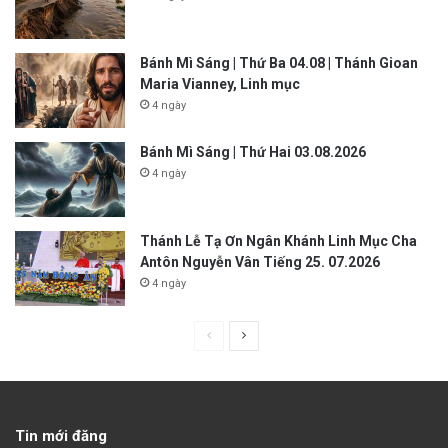
Bánh Mì Sáng | Thứ Ba 04.08 | Thánh Gioan
Maria Vianney, Linh mục
4 ngày
Bánh Mì Sáng | Thứ Hai 03.08.2026
4 ngày
Thánh Lễ Tạ Ơn Ngân Khánh Linh Mục Cha
Antôn Nguyễn Vân Tiếng 25. 07.2026
4 ngày
P
N
r
e
e
x
v
t
Tin mới đăng
i
p