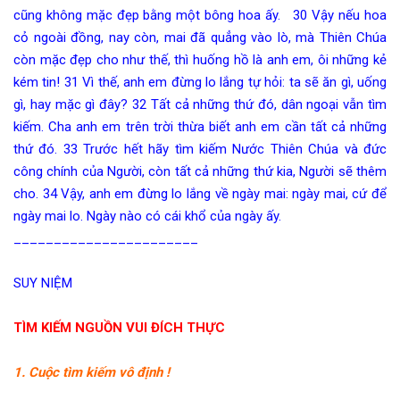
cũng không mặc đẹp bằng một bông hoa ấy. 30 Vậy nếu hoa
cỏ ngoài đồng, nay còn, mai đã quẳng vào lò, mà Thiên Chúa
còn mặc đẹp cho như thế, thì huống hồ là anh em, ôi những kẻ
kém tin! 31 Vì thế, anh em đừng lo lắng tự hỏi: ta sẽ ăn gì, uống
gì, hay mặc gì đây? 32 Tất cả những thứ đó, dân ngoại vẫn tìm
kiếm. Cha anh em trên trời thừa biết anh em cần tất cả những
thứ đó. 33 Trước hết hãy tìm kiếm Nước Thiên Chúa và đức
công chính của Người, còn tất cả những thứ kia, Người sẽ thêm
cho. 34 Vậy, anh em đừng lo lắng về ngày mai: ngày mai, cứ để
ngày mai lo. Ngày nào có cái khổ của ngày ấy.
_______________________
SUY NIỆM
TÌM KIẾM
NGUỒN VUI ĐÍCH THỰC
1. Cuộc tìm kiếm vô định !