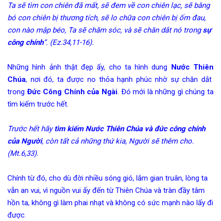
Ta sẽ tìm con chiên đã mất, sẽ đem về con chiên lạc, sẽ băng
bó con chiên bị thương tích, sẽ lo chữa con chiên bị ốm đau,
con nào mập béo, Ta sẽ chăm sóc, và sẽ chăn dắt nó trong
sự
công chính
“. (Ez.34,11-16).
Những hình ảnh thật đẹp ấy, cho ta hình dung
Nước Thiên
Chúa
, nơi đó, ta được no thỏa hạnh phúc nhờ sự chăn dắt
trong
Đức Công Chính của Ngài
. Đó mới là những gì chúng ta
tìm kiếm trước hết.
Trước hết hãy
tìm kiếm Nước Thiên Chúa và đức công chính
của Người
, còn tất cả những thứ kia, Người sẽ thêm cho.
(Mt.6,33).
Chính từ đó, cho dù đời nhiều sóng gió, lắm gian truân, lòng ta
vẫn an vui, vì nguồn vui ấy đến từ Thiên Chúa và tràn đầy tâm
hồn ta, không gì làm phai nhạt và không có sức mạnh nào lấy đi
được.