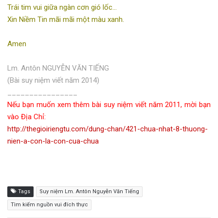
Trái tim vui giữa ngàn cơn gió lốc…
Xin Niềm Tin mãi mãi một màu xanh.
Amen
Lm. Antôn NGUYỄN VĂN TIẾNG
(Bài suy niệm viết năm 2014)
________________
Nếu bạn muốn xem thêm bài suy niệm viết năm 2011, mời bạn
vào Địa Chỉ:
http://thegioiriengtu.com/dung-chan/421-chua-nhat-8-thuong-
nien-a-con-la-con-cua-chua
Tags
Suy niệm Lm. Antôn Nguyễn Văn Tiếng
Tìm kiếm nguồn vui đích thực