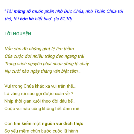
“
Tôi
mừng rỡ
muôn phần nhờ Đức Chúa, nhờ Thiên Chúa tôi
thờ, tôi
hớn hở
biết bao
”
(Is 61,10
) .
LỜI NGUYỆN
Vẫn còn đó những giọt lệ âm thầm
Của cuộc đời nhiều trắng đen ngang trái
Trang sách nguyện phai nhòa dòng lệ chảy
Nụ cười nào ngày tháng vẫn biệt tăm…
Vui trong Chúa khác xa vui trần thế…
Lá vàng rơi sao gọi được xuân về ?
Nhịp thời gian xuôi theo đời dâu bể…
Cuộc vui nào cũng không hết đam mê.
Con
tìm kiếm
một
nguồn vui đích thực
Sợ yếu mềm chùn bước cuộc lữ hành