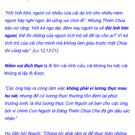
“Hỡi linh hồn, ngươi có nhiều của cải dự trữ cho nhiều năm:
ngươi hãy nghỉ ngơi, ăn uống vui chơi đi”. Nhưng Thiên Chúa
bảo nó rằng: ‘Hỡi kẻ ngu dại, đêm nay người ta sẽ
đòi linh hồn
ngươi
, thế thì những của ngươi tích trữ sẽ để lại cho ai?’ Vì kẻ
tích trữ của cải cho mình mà không làm giàu trước mặt Chúa
thì cũng vậy”. (Lc.12,13-21).
Niềm vui đích thực
là đi tìm cái vĩnh cửu, cái không hư nát, cái
không ai lấy đi được.
“Các ông hãy ra công làm việc
không phải vì lương thực mau
hư nát
, nhưng để có lương thực thường tồn đem lại phúc
trường sinh, là thứ lương thực Con Người sẽ ban cho các ông,
bởi vì chính Con Người là Đấng Thiên Chúa Cha đã ghi dấu xác
nhận.”
Họ liền hỏi Người: “Chúng tôi phải làm gì để thực hiện những