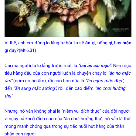
Vì thế, anh em đừng lo lắng tự hỏi: ta sẽ
ăn
gì, uống gì, hay
mặc
gì đây?(Mt.6,31).
Cái mà người ta lo lắng trước mắt, là
“
cái ăn cái mặc
”.
Nên mục
tiêu hàng đầu của con người luôn là chuyện chạy lo
“ăn no mặc
ấm”
(cơm no áo ấm), rồi cao hơn nữa là
“ăn ngon mặc đẹp”
,
đến
“ăn sung mặc sướng”
, rồi đến cao điểm
“ăn chơi hưởng
thụ”.
Nhưng, nó vẫn không phải là “niềm vui đích thực” của đời người,
vì ngay cả khi ở đỉnh cao của “ăn chơi hưởng thụ”, nó vẫn là thứ
mong manh chóng qua trong sự tiếc nuối hụt hẫng của thân
phận con người.