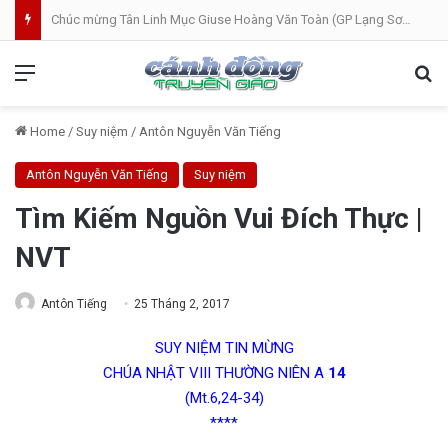
Chúc mừng Tân Linh Mục Giuse Hoàng Văn Toàn (GP Lạng Sơn và Cao Bằng)
Menu
Se
Home
/
Suy niệm
/
Antôn Nguyễn Văn Tiếng
Antôn Nguyễn Văn Tiếng
Suy niệm
Tìm Kiếm Nguồn Vui Đích Thực |
NVT
Antôn Tiếng
25 Tháng 2, 2017
SUY NIỆM TIN MỪNG
CHÚA NHẬT VIII THƯỜNG NIÊN A
14
(Mt.6,24-34)
****