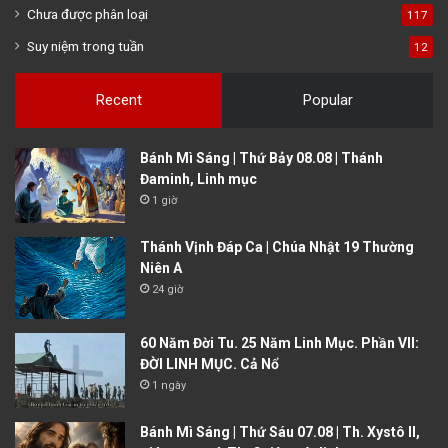
Chưa được phân loại
117
Suy niệm trong tuần
12
Recent
Popular
Bánh Mì Sáng | Thứ Bảy 08.08 | Thánh
Đaminh, Linh mục
1 giờ
Thánh Vịnh Đáp Ca | Chúa Nhật 19 Thường
Niên A
24 giờ
60 Năm Đời Tu. 25 Năm Linh Mục. Phần VII:
ĐỜI LINH MỤC. Cả Nổ
1 ngày
Bánh Mì Sáng | Thứ Sáu 07.08 | Th. Xystô II,