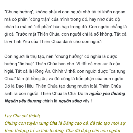
“Chung hưởng”, không phải vì con người nhờ tài trí khôn ngoan
mà có phần “công trận” của mình trong đó, hay nhờ đức độ
chân tu mà có “cổ phần” hùn hạp trong đó. Con người chẳng là
gì cả. Trước mặt Thiên Chúa, con người chỉ là số không. Tất cả
là vì Tình Yêu của Thiên Chúa dành cho con người.
Con người là thụ tạo, nên “chung hưởng” có nghĩa là được
hưởng “ân huệ” Thiên Chúa ban cho. Vì tất cả mọi sự là của
Ngài. Tất cả là Hồng Ân. Chính vì thế, con người được “ca tụng
Chúa” là một hồng ân, và đó cũng là bổn phận của con người.
Đó là Đạo Hiếu. Thiên Chúa tạo dựng muôn loài. Thiên Chúa
sinh ra con người. Thiên Chúa là Cha. Đó là
nguồn yêu thương
.
Nguồn yêu thương
chính là
nguồn sống
vậy !
Lạy Cha chí thánh,
Chúng con tuyên xưng
Cha
là Đấng cao cả, đã tác tạo mọi sự
theo thượng trí và tình thương. Cha đã dựng nên con người