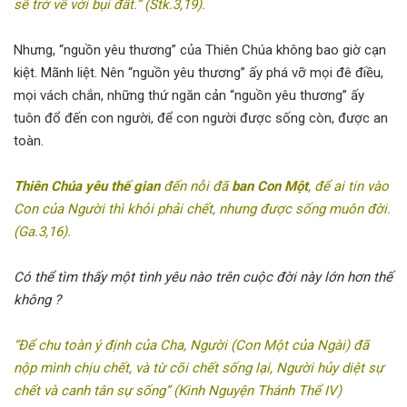
sẽ trở về với bụi đất.” (Stk.3,19).
Nhưng, “nguồn yêu thương” của Thiên Chúa không bao giờ cạn
kiệt. Mãnh liệt. Nên “nguồn yêu thương” ấy phá vỡ mọi đê điều,
mọi vách chắn, những thứ ngăn cản “nguồn yêu thương” ấy
tuôn đổ đến con người, để con người được sống còn, được an
toàn.
Thiên Chúa yêu thế gian
đến nỗi đã
ban Con Một
, để ai tin vào
Con của Người thì khỏi phải chết, nhưng được sống muôn đời.
(Ga.3,16).
Có thể tìm thấy một tình yêu nào trên cuộc đời này lớn hơn thế
không ?
“Để chu toàn ý định của Cha, Người (Con Một của Ngài) đã
nộp mình chịu chết, và từ cõi chết sống lại, Người hủy diệt sự
chết và canh tân sự sống” (Kinh Nguyện Thánh Thể IV)