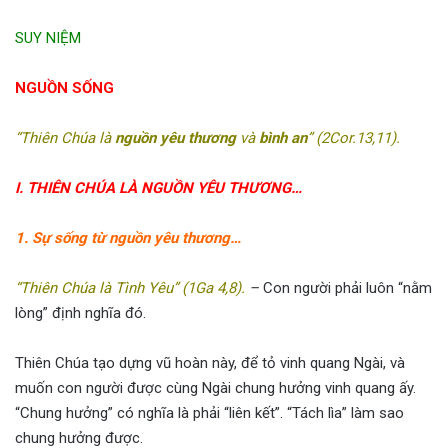
SUY NIỆM
NGUỒN SỐNG
“Thiên Chúa là
nguồn yêu thương
và
bình an
” (2Cor.13,11).
I. THIÊN CHÚA LÀ NGUỒN YÊU THƯƠNG…
1. Sự sống từ nguồn yêu thương…
“Thiên Chúa là Tình Yêu” (1Ga 4,8)
.
–
Con người phải luôn “nằm
lòng” định nghĩa đó.
Thiên Chúa tạo dựng vũ hoàn này, để tỏ vinh quang Ngài, và
muốn con người được cùng Ngài chung hưởng vinh quang ấy.
“Chung hưởng” có nghĩa là phải “liên kết”. “Tách lìa” làm sao
chung hưởng được.