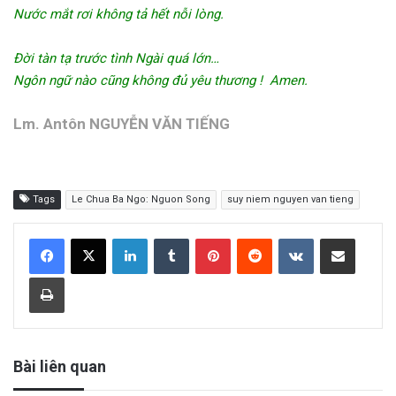
Nước mắt rơi không tả hết nỗi lòng.
Đời tàn tạ trước tình Ngài quá lớn…
Ngôn ngữ nào cũng không đủ yêu thương ! Amen.
Lm. Antôn NGUYỄN VĂN TIẾNG
Tags
Le Chua Ba Ngo: Nguon Song
suy niem nguyen van tieng
LinkedIn
Tumblr
Pinterest
Reddit
VKontakte
Share via Email
Print
Bài liên quan