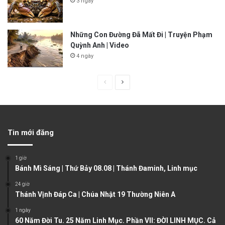
3 ngày
Những Con Đường Đã Mất Đi | Truyện Phạm
Quỳnh Anh | Video
4 ngày
P
N
r
e
e
x
v
t
Tin mới đăng
i
p
o
a
1 giờ
u
g
Bánh Mì Sáng | Thứ Bảy 08.08 | Thánh Đaminh, Linh mục
s
e
24 giờ
Thánh Vịnh Đáp Ca | Chúa Nhật 19 Thường Niên A
p
a
1 ngày
60 Năm Đời Tu. 25 Năm Linh Mục. Phần VII: ĐỜI LINH MỤC. Cả
g