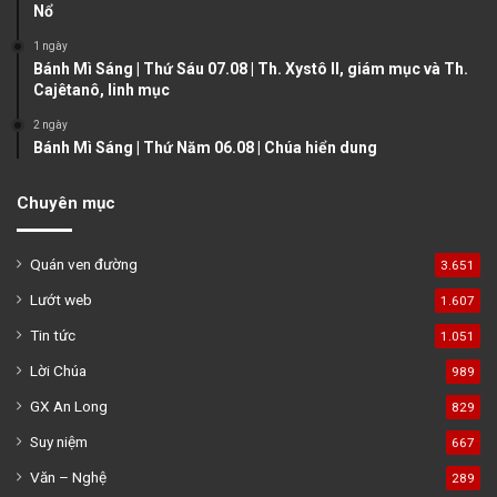
Nổ
e
1 ngày
Bánh Mì Sáng | Thứ Sáu 07.08 | Th. Xystô II, giám mục và Th.
Cajêtanô, linh mục
2 ngày
Bánh Mì Sáng | Thứ Năm 06.08 | Chúa hiển dung
Chuyên mục
Quán ven đường
3.651
Lướt web
1.607
Tin tức
1.051
Lời Chúa
989
GX An Long
829
Suy niệm
667
Văn – Nghệ
289