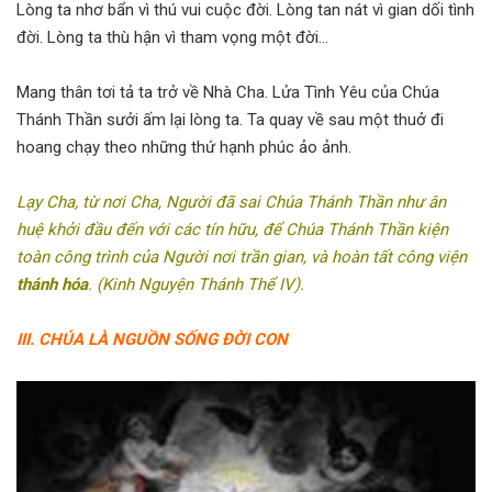
Lòng ta nhơ bẩn vì thú vui cuộc đời. Lòng tan nát vì gian dối tình
đời. Lòng ta thù hận vì tham vọng một đời…
Mang thân tơi tả ta trở về Nhà Cha. Lửa Tình Yêu của Chúa
Thánh Thần sưởi ấm lại lòng ta. Ta quay về sau một thuở đi
hoang chạy theo những thứ hạnh phúc ảo ảnh.
Lạy Cha, từ nơi Cha, Người đã sai Chúa Thánh Thần như ân
huệ khởi đầu đến với các tín hữu, để Chúa Thánh Thần kiện
toàn công trình của Người nơi trần gian, và hoàn tất công viện
thánh hóa
. (Kinh Nguyện Thánh Thể IV).
III. CHÚA LÀ NGUỒN SỐNG ĐỜI CON