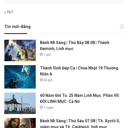
« Th7
Tin mới đăng
Bánh Mì Sáng | Thứ Bảy 08.08 | Thánh
Đaminh, Linh mục
1 giờ
Thánh Vịnh Đáp Ca | Chúa Nhật 19 Thường
Niên A
24 giờ
60 Năm Đời Tu. 25 Năm Linh Mục. Phần VII:
ĐỜI LINH MỤC. Cả Nổ
1 ngày
Bánh Mì Sáng | Thứ Sáu 07.08 | Th. Xystô II,
giám mục và Th. Cajêtanô, linh mục