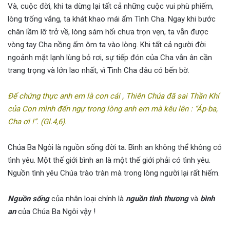
Và, cuộc đời, khi ta dừng lại tất cả những cuộc vui phù phiếm,
lòng trống vắng, ta khát khao mái ấm Tình Cha. Ngay khi bước
chân lầm lỡ trở về, lòng sám hối chưa trọn vẹn, ta vẫn được
vòng tay Cha nồng ấm ôm ta vào lòng. Khi tất cả người đời
ngoảnh mặt lạnh lùng bỏ rơi, sự tiếp đón của Cha vẫn ân cần
trang trọng và lớn lao nhất, vì Tình Cha đâu có bến bờ.
Để chứng thực anh em là con cái , Thiên Chúa đã sai Thần Khí
của Con mình đến ngự trong lòng anh em mà kêu lên : “Áp-ba,
Cha ơi !”. (Gl.4,6).
Chúa Ba Ngôi là nguồn sống đời ta. Bình an không thể không có
tình yêu. Một thế giới bình an là một thế giới phải có tình yêu.
Nguồn tình yêu Chúa trào tràn mà trong lòng người lại rất hiếm.
Nguồn sống
của nhân loại chính là
nguồn tình thương
và
bình
an
của Chúa Ba Ngôi vậy !