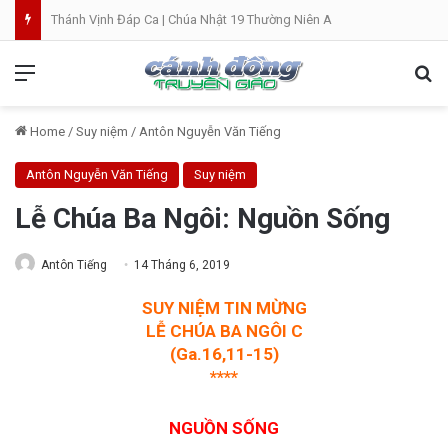
Thánh Vịnh Đáp Ca | Chúa Nhật 19 Thường Niên A
Menu
Se
Home
/
Suy niệm
/
Antôn Nguyễn Văn Tiếng
Antôn Nguyễn Văn Tiếng
Suy niệm
Lễ Chúa Ba Ngôi: Nguồn Sống
Antôn Tiếng
14 Tháng 6, 2019
SUY NIỆM TIN MỪNG
LỄ CHÚA BA NGÔI C
(Ga.16,11-15)
****
NGUỒN SỐNG