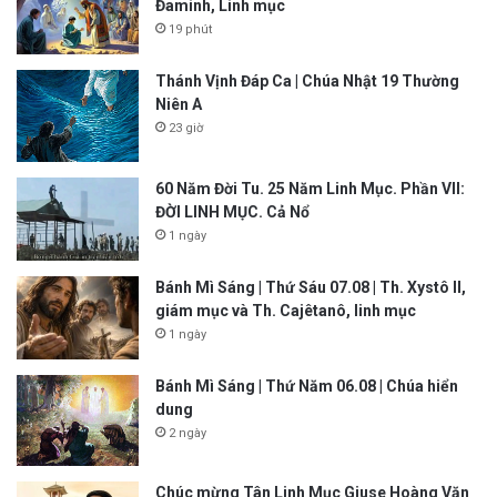
Đaminh, Linh mục
19 phút
Thánh Vịnh Đáp Ca | Chúa Nhật 19 Thường
Niên A
23 giờ
60 Năm Đời Tu. 25 Năm Linh Mục. Phần VII:
ĐỜI LINH MỤC. Cả Nổ
1 ngày
Bánh Mì Sáng | Thứ Sáu 07.08 | Th. Xystô II,
giám mục và Th. Cajêtanô, linh mục
1 ngày
Bánh Mì Sáng | Thứ Năm 06.08 | Chúa hiển
dung
2 ngày
Chúc mừng Tân Linh Mục Giuse Hoàng Văn