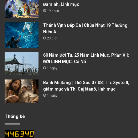
Đaminh, Linh mục
19 phút
Thánh Vịnh Đáp Ca | Chúa Nhật 19 Thường
Niên A
23 giờ
60 Năm Đời Tu. 25 Năm Linh Mục. Phần VII:
ĐỜI LINH MỤC. Cả Nổ
1 ngày
Bánh Mì Sáng | Thứ Sáu 07.08 | Th. Xystô II,
giám mục và Th. Cajêtanô, linh mục
1 ngày
Thống kê