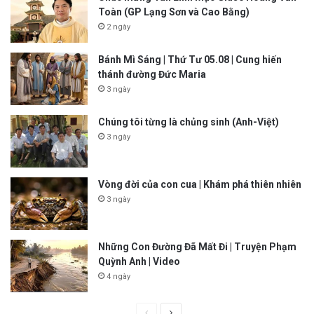
Toàn (GP Lạng Sơn và Cao Bằng)
2 ngày
Bánh Mì Sáng | Thứ Tư 05.08 | Cung hiến
thánh đường Đức Maria
3 ngày
Chúng tôi từng là chủng sinh (Anh-Việt)
3 ngày
Vòng đời của con cua | Khám phá thiên nhiên
3 ngày
Những Con Đường Đã Mất Đi | Truyện Phạm
Quỳnh Anh | Video
4 ngày
P
N