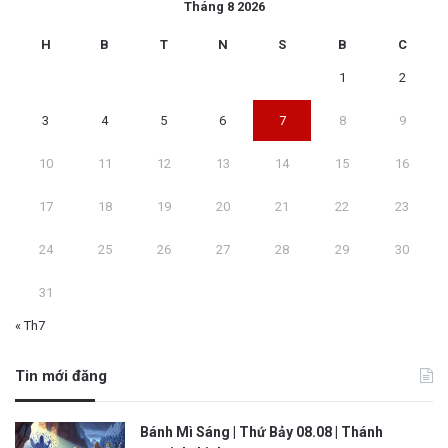
Tháng 8 2026
H
B
T
N
S
B
C
1
2
3
4
5
6
7
8
9
10
11
12
13
14
15
16
17
18
19
20
21
22
23
24
25
26
27
28
29
30
31
« Th7
Tin mới đăng
Bánh Mì Sáng | Thứ Bảy 08.08 | Thánh