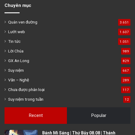
Chuyên mục
Quán ven đường
3.651
Lướt web
1.607
Tin tức
1.051
Lời Chúa
989
GX An Long
829
Suy niệm
667
Văn – Nghệ
289
Chưa được phân loại
117
Suy niệm trong tuần
12
Recent
Popular
Bánh Mì Sáng | Thứ Bảy 08.08 | Thánh