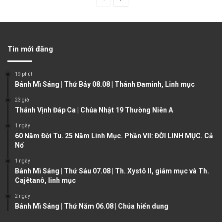
r
e
e
x
v
t
Tin mới đăng
i
p
o
a
19 phút
u
g
Bánh Mì Sáng | Thứ Bảy 08.08 | Thánh Đaminh, Linh mục
s
e
23 giờ
Thánh Vịnh Đáp Ca | Chúa Nhật 19 Thường Niên A
p
a
1 ngày
60 Năm Đời Tu. 25 Năm Linh Mục. Phần VII: ĐỜI LINH MỤC. Cả
g
Nổ
e
1 ngày
Bánh Mì Sáng | Thứ Sáu 07.08 | Th. Xystô II, giám mục và Th.
Cajêtanô, linh mục
2 ngày
Bánh Mì Sáng | Thứ Năm 06.08 | Chúa hiển dung