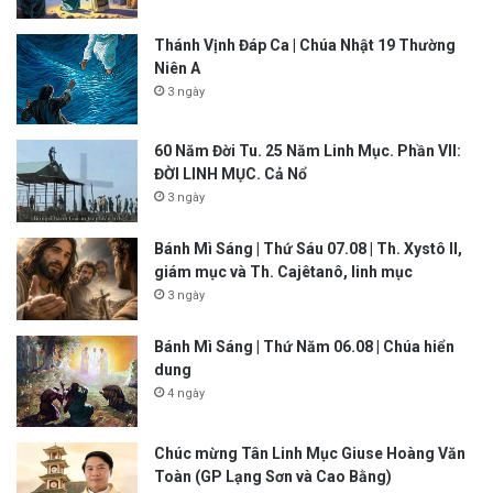
Thánh Vịnh Đáp Ca | Chúa Nhật 19 Thường
Niên A
3 ngày
60 Năm Đời Tu. 25 Năm Linh Mục. Phần VII:
ĐỜI LINH MỤC. Cả Nổ
3 ngày
Bánh Mì Sáng | Thứ Sáu 07.08 | Th. Xystô II,
giám mục và Th. Cajêtanô, linh mục
3 ngày
Bánh Mì Sáng | Thứ Năm 06.08 | Chúa hiển
dung
4 ngày
Chúc mừng Tân Linh Mục Giuse Hoàng Văn
Toàn (GP Lạng Sơn và Cao Bằng)