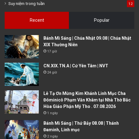
Suy niệm trong tuần
12
Recent
Popular
Bánh Mì Sáng | Chúa Nhật 09.08 | Chúa Nhật
XIX Thường Niên
17 giờ
CN.XIX.TN.A | Cứ Yên Tâm | NVT
24 giờ
Lễ Tạ Ơn Mừng Kim Khánh Linh Mục Cha
Đôminicô Phạm Văn Khâm tại Nhà Thờ Bắc
Hòa Giáo Phận Mỹ Tho . 07.08.2026
1 ngày
Bánh Mì Sáng | Thứ Bảy 08.08 | Thánh
Đaminh, Linh mục
2 ngày