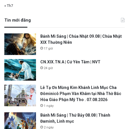
« Th7
Tin mới đăng
Bánh Mì Sáng | Chúa Nhật 09.08 | Chúa Nhật
XIX Thường Niên
17 giờ
CN.XIX.TN.A | Cứ Yên Tâm | NVT
24 giờ
Lễ Tạ Ơn Mừng Kim Khánh Linh Mục Cha
Đôminicô Phạm Văn Khâm tại Nhà Thờ Bắc
Hòa Giáo Phận Mỹ Tho . 07.08.2026
1 ngày
Bánh Mì Sáng | Thứ Bảy 08.08 | Thánh
Đaminh, Linh mục
2 ngày