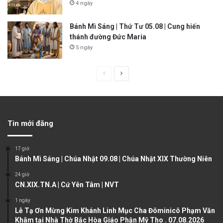
4 ngày
Bánh Mì Sáng | Thứ Tư 05.08 | Cung hiến
thánh đường Đức Maria
5 ngày
P
N
r
e
e
x
v
t
Tin mới đăng
i
p
o
a
17 giờ
u
g
Bánh Mì Sáng | Chúa Nhật 09.08 | Chúa Nhật XIX Thường Niên
s
e
24 giờ
CN.XIX.TN.A | Cứ Yên Tâm | NVT
p
a
1 ngày
Lễ Tạ Ơn Mừng Kim Khánh Linh Mục Cha Đôminicô Phạm Văn
g
Khâm tại Nhà Thờ Bắc Hòa Giáo Phận Mỹ Tho . 07.08.2026