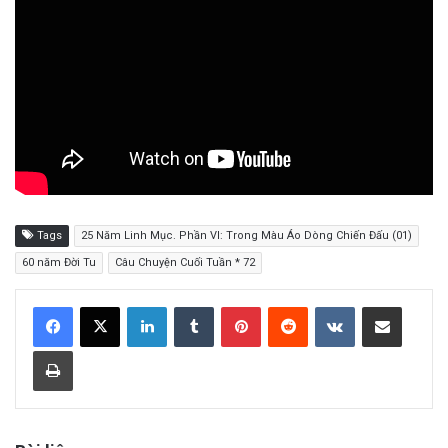
Tags
25 Năm Linh Mục. Phần VI: Trong Màu Áo Dòng Chiến Đấu (01)
60 năm Đời Tu
Câu Chuyện Cuối Tuần * 72
LinkedIn
Tumblr
Pinterest
Reddit
VKontakte
Share via Email
Print