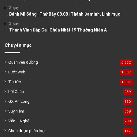
e
2 ngày
Bánh Mì Sáng | Thứ Bảy 08.08 | Thánh Đaminh, Linh mục
3 ngày
Thánh Vịnh Đáp Ca | Chúa Nhật 19 Thường Niên A
Chuyên mục
Quán ven đường
3.652
Lướt web
1.607
Tin tức
1.051
Lời Chúa
989
GX An Long
830
Suy niệm
668
Văn – Nghệ
289
Chưa được phân loại
117