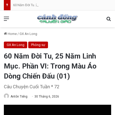
60 Năm Đời Tu. 25 Năm Linh Mục. Phần VII: ĐỜI LINH MỤC. Cả Nổ
Menu
Se
Home
/
GX An Long
GX An Long
Phóng sự
60 Năm Đời Tu, 25 Năm Linh
Mục. Phần VI: Trong Màu Áo
Dòng Chiến Đấu (01)
Câu Chuyện Cuối Tuần * 72
Antôn Tiếng
30 Tháng 6, 2026