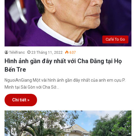
Café To Go
Téléfranc
23 Tháng 11, 2022
637
Hình ảnh gần đây nhất với Cha Đằng tại Họ
Bến Tre
NguoiAnGiang Một vài hình ảnh gần đây nhất của anh em cựu P.
Minh tại Sài Gòn với Cha Sở…
Chi tiết »