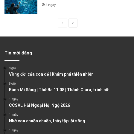
4 ngày
P
N
r
e
e
x
v
t
Tin mới đăng
i
p
o
a
8 giờ
u
g
Vòng đời của con dế | Khám phá thiên nhiên
s
e
8 giờ
Bánh Mì Sáng | Thứ Ba 11.08 | Thánh Clara, trinh nữ
p
a
1 ngày
CCSVL Hải Ngoại Hội Ngộ 2026
g
1 ngày
e
Nhớ con chuồn chuồn, thầy tập lội sông
1 ngày