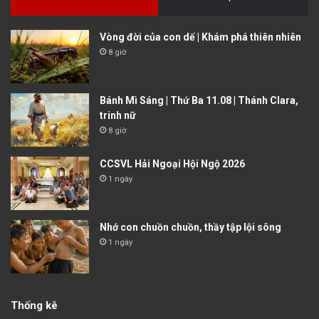
Vòng đời của con dế | Khám phá thiên nhiên
8 giờ
Bánh Mì Sáng | Thứ Ba 11.08 | Thánh Clara,
trinh nữ
8 giờ
CCSVL Hải Ngoại Hội Ngộ 2026
1 ngày
Nhớ con chuồn chuồn, thầy tập lội sông
1 ngày
Thống kê