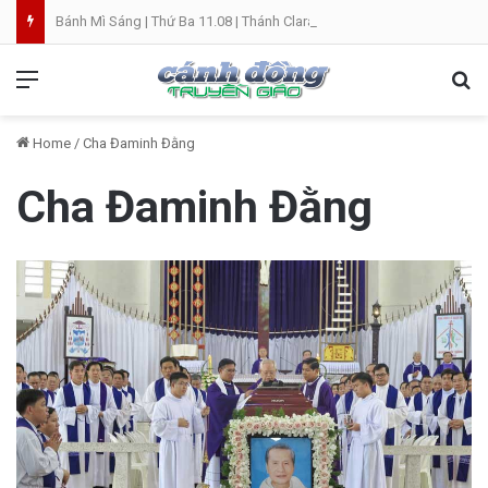
Bánh Mì Sáng | Thứ Ba 11.08 | Thánh Clara, trinh nữ
Menu
Se
Home
/
Cha Đaminh Đằng
Cha Đaminh Đằng