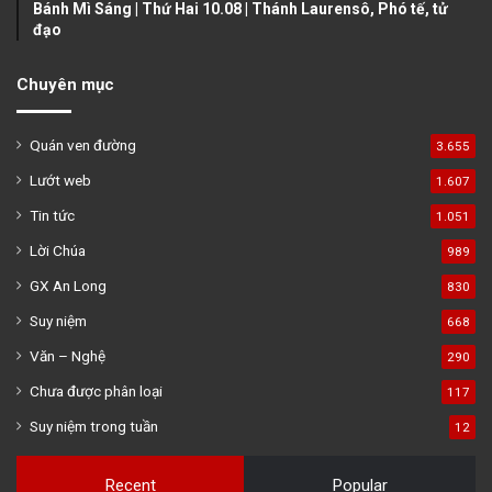
Bánh Mì Sáng | Thứ Hai 10.08 | Thánh Laurensô, Phó tế, tử
đạo
Chuyên mục
Quán ven đường
3.655
Lướt web
1.607
Tin tức
1.051
Lời Chúa
989
GX An Long
830
Suy niệm
668
Văn – Nghệ
290
Chưa được phân loại
117
Suy niệm trong tuần
12
Recent
Popular