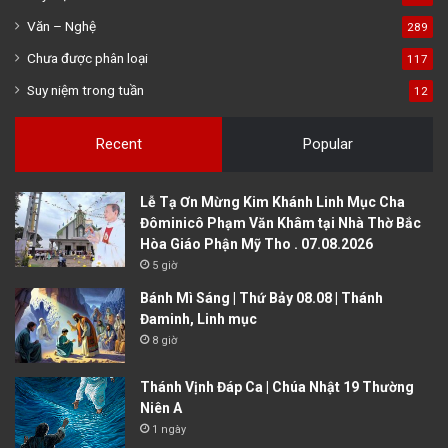
Văn – Nghệ
289
Chưa được phân loại
117
Suy niệm trong tuần
12
Recent
Popular
Lễ Tạ Ơn Mừng Kim Khánh Linh Mục Cha
Đôminicô Phạm Văn Khâm tại Nhà Thờ Bắc
Hòa Giáo Phận Mỹ Tho . 07.08.2026
5 giờ
Bánh Mì Sáng | Thứ Bảy 08.08 | Thánh
Đaminh, Linh mục
8 giờ
Thánh Vịnh Đáp Ca | Chúa Nhật 19 Thường
Niên A
1 ngày