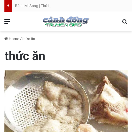
Bánh Mì Sáng | Thứ Bảy 08.08 | Thánh Đaminh, Linh mục
Menu
Se
Home
/
thức ăn
thức ăn