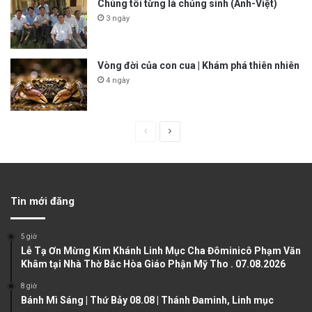
Chúng tôi từng là chủng sinh (Anh-Việt)
3 ngày
Vòng đời của con cua | Khám phá thiên nhiên
4 ngày
P
N
r
e
e
x
v
t
Tin mới đăng
i
p
o
a
5 giờ
u
g
Lễ Tạ Ơn Mừng Kim Khánh Linh Mục Cha Đôminicô Phạm Văn
Khâm tại Nhà Thờ Bắc Hòa Giáo Phận Mỹ Tho . 07.08.2026
s
e
8 giờ
p
Bánh Mì Sáng | Thứ Bảy 08.08 | Thánh Đaminh, Linh mục
a