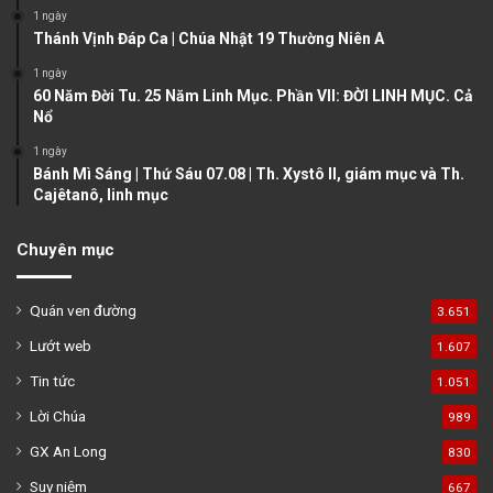
1 ngày
g
Thánh Vịnh Đáp Ca | Chúa Nhật 19 Thường Niên A
e
1 ngày
60 Năm Đời Tu. 25 Năm Linh Mục. Phần VII: ĐỜI LINH MỤC. Cả
Nổ
1 ngày
Bánh Mì Sáng | Thứ Sáu 07.08 | Th. Xystô II, giám mục và Th.
Cajêtanô, linh mục
Chuyên mục
Quán ven đường
3.651
Lướt web
1.607
Tin tức
1.051
Lời Chúa
989
GX An Long
830
Suy niệm
667