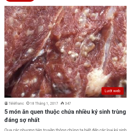
Lướt web
Téléfranc
18 Tháng 1, 2017
347
5 món ăn quen thuộc chứa nhiều ký sinh trùng
đáng sợ nhất
Qua các phương tiện truyền thông chúng ta biết đến các loại ký sinh