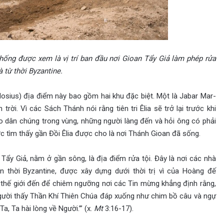
thống được xem là vị trí ban đầu nơi Gioan Tẩy Giả làm phép rửa
à từ thời Byzantine.
osius) địa điểm này bao gồm hai khu đặc biệt. Một là Jabar Mar-
lên trời. Vì các Sách Thánh nói rằng tiên tri Êlia sẽ trở lại trước khi
o dân chúng trong vùng, những người làng đến và hỏi ông có phải
 tìm thấy gần Đồi Êlia được cho là nơi Thánh Gioan đã sống.
Tẩy Giả, nằm ở gần sông, là địa điểm rửa tội. Đây là nơi các nhà
n thời Byzantine, được xây dựng dưới thời trị vì của Hoàng đế
 thế giới đến để chiêm ngưỡng nơi các Tin mừng khẳng định rằng,
 Người thấy Thần Khí Thiên Chúa đáp xuống như chim bồ câu và ngự
a, Ta hài lòng về Người.’” (x.
Mt
3:16-17).