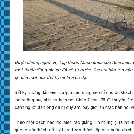
Được những người Hy Lạp thuộc Macedonia của Alexander Đạ
một thuộc địa quân sự đã có từ trước, Gadara bảo tồn các 
lại của một nhà thờ Byzantine cổ đại.
Bất kỳ hướng dẫn viên du lịch nào cũng sẽ chỉ cho du khách
lao xuống núi, nhìn ra biển nơi Chúa Giêsu đã đi thuyền. N
cạnh người đàn ông đã bị quỷ ám, bây giờ “ăn mặc hẳn hoi và t
Theo một cách nào đó, việc rao giảng Tin mừng giữa những
gồm mười thành cổ Hy Lạp được thành lập sau cuộc chinh p