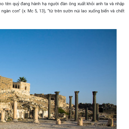
ho tên quỷ đang hành hạ người đàn ông xuất khỏi anh ta và nhập
 ngàn con” (x. Mc 5, 13), “từ trên sườn núi lao xuống biển và chết