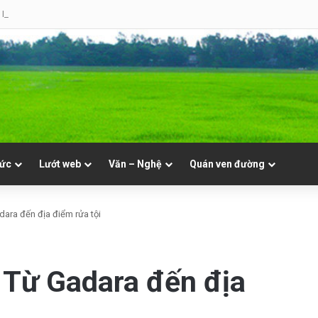
 Mục. Phần VII: ĐỜI LINH MỤC. Cả Nổ
tức
Lướt web
Văn – Nghệ
Quán ven đường
ara đến địa điểm rửa tội
 Từ Gadara đến địa