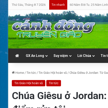
Thứ Sáu, Tháng 8 7 2026
60 Năm Đời Tu. 25 Năm Linh
Tin nhanh
GX An Long
Suy niệm
Lời Chúa
Tin 
Home
/
Tin tức
/
Tin Giáo Hội hoàn vũ
/
Chúa Giêsu ở Jordan: Từ Gad
Tin Giáo Hội hoàn vũ
Tin tức
Chúa Giêsu ở Jordan: