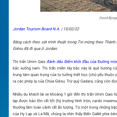
David Bjorg
Jordan Tourism Board N.A.
|
15/02/22
Bằng cách theo sát trình thuật trong Tin mừng theo Thán
Giêsu đã đi qua ở Jordan.
Thị trấn Umm Qais
đánh dấu điểm khởi đầu của Đường mò
bắc xuống nam. Thị trấn miền tây bắc này là quê hương củ
trung tâm quan trọng của tư tưởng triết học (chủ yếu thuộc p
ra các phép lạ của Chúa Giêsu: Trừ quỷ Gadara, cũng còn đượ
Nhiều du khách lái xe khoảng 1 giờ đến thị trấn Umm Qais 
lạp được bảo tồn rất tốt (hý trường hình tròn, cardo maximu
thưởng lãm toàn cảnh rất ấn tượng. Từ một trong những bậc
của Hy Lạp và La Mã, chúng ta nhìn thấy Biển Galilê phía b