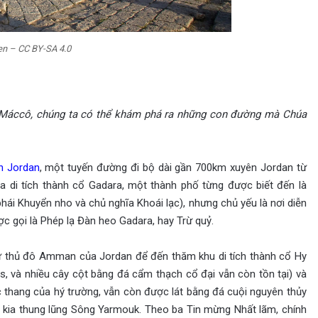
en – CC BY-SA 4.0
h Máccô, chúng ta có thể khám phá ra những con đường mà Chúa
n Jordan
, một tuyến đường đi bộ dài gần 700km xuyên Jordan từ
a di tích thành cổ Gadara, một thành phố từng được biết đến là
hái Khuyển nho và chủ nghĩa Khoái lạc), nhưng chủ yếu là nơi diễn
c gọi là Phép lạ Đàn heo Gadara, hay Trừ quỷ.
từ thủ đô Amman của Jordan để đến thăm khu di tích thành cổ Hy
s, và nhiều cây cột bằng đá cẩm thạch cổ đại vẫn còn tồn tại) và
 thang của hý trường, vẫn còn được lát bằng đá cuội nguyên thủy
ên kia thung lũng Sông Yarmouk. Theo ba Tin mừng Nhất lãm, chính