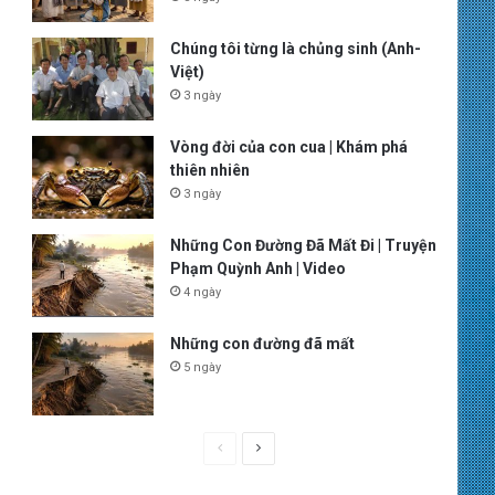
Chúng tôi từng là chủng sinh (Anh-
Việt)
3 ngày
Vòng đời của con cua | Khám phá
thiên nhiên
3 ngày
Những Con Đường Đã Mất Đi | Truyện
Phạm Quỳnh Anh | Video
4 ngày
Những con đường đã mất
5 ngày
P
N
r
e