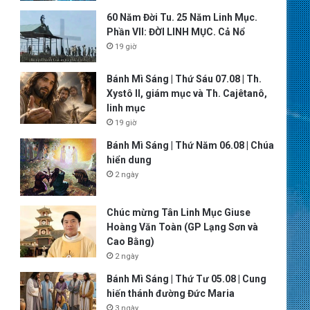
60 Năm Đời Tu. 25 Năm Linh Mục.
Phần VII: ĐỜI LINH MỤC. Cả Nổ
19 giờ
Bánh Mì Sáng | Thứ Sáu 07.08 | Th.
Xystô II, giám mục và Th. Cajêtanô,
linh mục
19 giờ
Bánh Mì Sáng | Thứ Năm 06.08 | Chúa
hiển dung
2 ngày
Chúc mừng Tân Linh Mục Giuse
Hoàng Văn Toàn (GP Lạng Sơn và
Cao Bằng)
2 ngày
Bánh Mì Sáng | Thứ Tư 05.08 | Cung
hiến thánh đường Đức Maria
3 ngày