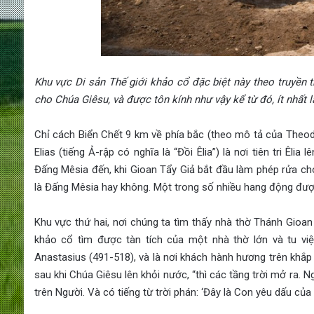
Khu vực Di sản Thế giới khảo cổ đặc biệt này theo truyền 
cho Chúa Giêsu, và được tôn kính như vậy kể từ đó, ít nhất l
Chỉ cách Biển Chết 9 km về phía bắc (theo mô tả của Theod
Elias (tiếng Ả-rập có nghĩa là “Đồi Êlia”) là nơi tiên tri Êlia 
Đấng Mêsia đến, khi Gioan Tẩy Giả bắt đầu làm phép rửa ch
là Đấng Mêsia hay không. Một trong số nhiều hang động được
Khu vực thứ hai, nơi chúng ta tìm thấy nhà thờ Thánh Gioan 
khảo cổ tìm được tàn tích của một nhà thờ lớn và tu việ
Anastasius (491-518), và là nơi khách hành hương trên khắp
sau khi Chúa Giêsu lên khỏi nước, “thì các tầng trời mở ra.
trên Người. Và có tiếng từ trời phán: ‘Đây là Con yêu dấu của T