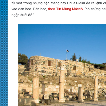
từ một trong những bậc thang này Chúa Giêsu đã ra lệnh c
vào đàn heo. Đàn heo,
theo Tin Mừng Máccô
, “có chừng hai
ngộp dưới đó.”