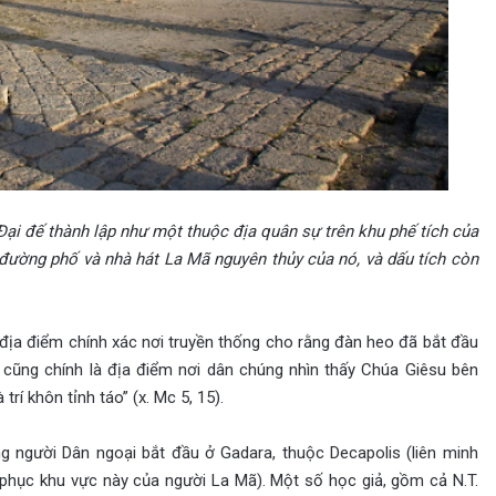
i đế thành lập như một thuộc địa quân sự trên khu phế tích của
đường phố và nhà hát La Mã nguyên thủy của nó, và dấu tích còn
 địa điểm chính xác nơi truyền thống cho rằng đàn heo đã bắt đầu
ó cũng chính là địa điểm nơi dân chúng nhìn thấy Chúa Giêsu bên
rí khôn tỉnh táo” (x. Mc 5, 15).
 người Dân ngoại bắt đầu ở Gadara, thuộc Decapolis (liên minh
hục khu vực này của người La Mã). Một số học giả, gồm cả N.T.