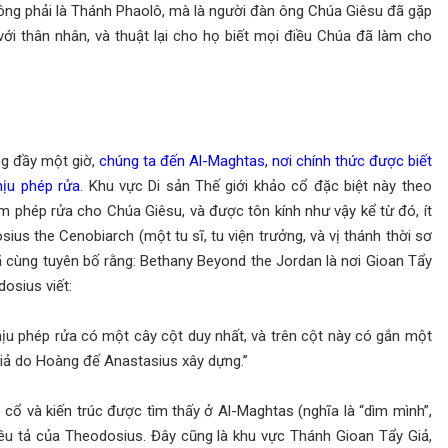
hông phải là Thánh Phaolô, mà là người đàn ông Chúa Giêsu đã gặp
ới thân nhân, và thuật lại cho họ biết mọi điều Chúa đã làm cho
g đầy một giờ,
chúng ta đến Al-Maghtas, nơi chính thức được biết
hịu phép rửa
. Khu vực Di sản Thế giới khảo cổ đặc biệt này theo
àm phép rửa cho Chúa Giêsu, và được tôn kính như vậy kể từ đó, ít
us the Cenobiarch (một tu sĩ, tu viện trưởng, và vị thánh thời sơ
 cùng tuyên bố rằng: Bethany Beyond the Jordan là nơi Gioan Tẩy
osius viết:
hịu phép rửa có một cây cột duy nhất, và trên cột này có gắn một
iả do Hoàng đế Anastasius xây dựng.”
cổ và kiến trúc được tìm thấy ở Al-Maghtas (nghĩa là “dìm mình”,
iêu tả của Theodosius. Đây cũng là khu vực Thánh Gioan Tẩy Giả,