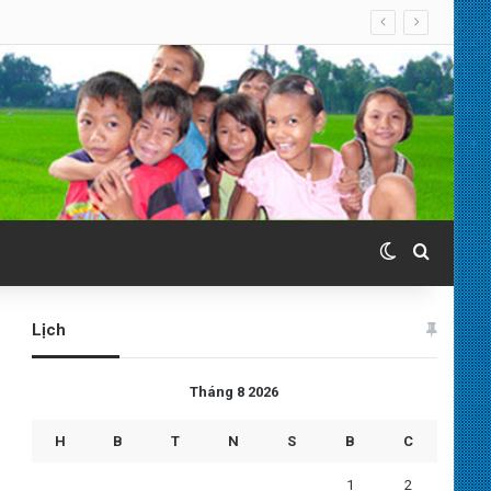
Switch skin
Search 
Lịch
Tháng 8 2026
H
B
T
N
S
B
C
1
2