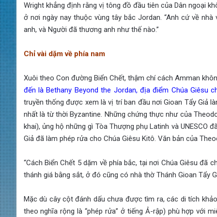
Wright khẳng định rằng vị tông đồ đầu tiên của Dân ngoại k
ở nơi ngày nay thuộc vùng tây bắc Jordan. “Anh cứ về nhà v
anh, và Người đã thương anh như thế nào.”
Chỉ vài dặm về phía nam
Xuôi theo Con đường Biển Chết, thậm chí cách Amman khôn
đến là Bethany Beyond the Jordan, địa điểm Chúa Giêsu c
truyền thống được xem là vị trí ban đầu nơi Gioan Tẩy Giả l
nhất là từ thời Byzantine. Những chứng thực như của Theodosi
khai), ủng hộ những gì Tòa Thượng phụ Latinh và UNESCO đã
Giả đã làm phép rửa cho Chúa Giêsu Kitô. Văn bản của Theod
“Cách Biển Chết 5 dặm về phía bắc, tại nơi Chúa Giêsu đã c
thánh giá bằng sắt, ở đó cũng có nhà thờ Thánh Gioan Tẩy G
Mặc dù cây cột đánh dấu chưa được tìm ra, các di tích khảo 
theo nghĩa rộng là “phép rửa” ở tiếng Ả-rập) phù hợp với m