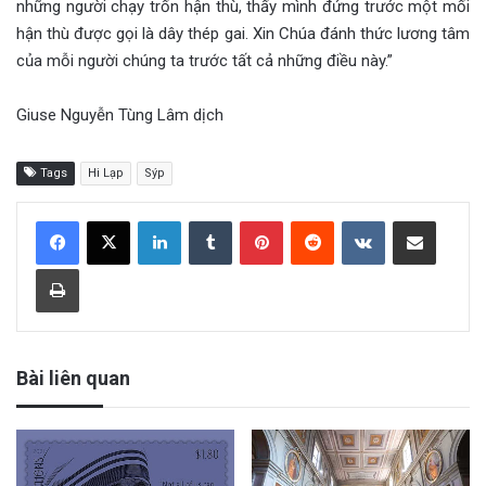
những người chạy trốn hận thù, thấy mình đứng trước một mối
hận thù được gọi là dây thép gai. Xin Chúa đánh thức lương tâm
của mỗi người chúng ta trước tất cả những điều này.”
Giuse Nguyễn Tùng Lâm dịch
Tags
Hi Lạp
Sýp
LinkedIn
Tumblr
Pinterest
Reddit
VKontakte
Share via Email
Print
Bài liên quan