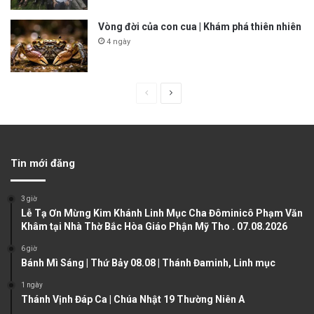
Vòng đời của con cua | Khám phá thiên nhiên
4 ngày
P
N
r
e
e
x
v
t
Tin mới đăng
i
p
o
a
3 giờ
u
g
Lễ Tạ Ơn Mừng Kim Khánh Linh Mục Cha Đôminicô Phạm Văn
Khâm tại Nhà Thờ Bắc Hòa Giáo Phận Mỹ Tho . 07.08.2026
s
e
6 giờ
p
Bánh Mì Sáng | Thứ Bảy 08.08 | Thánh Đaminh, Linh mục
a
1 ngày
g
Thánh Vịnh Đáp Ca | Chúa Nhật 19 Thường Niên A
e