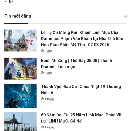
« Th7
Tin mới đăng
Lễ Tạ Ơn Mừng Kim Khánh Linh Mục Cha
Đôminicô Phạm Văn Khâm tại Nhà Thờ Bắc
Hòa Giáo Phận Mỹ Tho . 07.08.2026
3 giờ
Bánh Mì Sáng | Thứ Bảy 08.08 | Thánh
Đaminh, Linh mục
6 giờ
Thánh Vịnh Đáp Ca | Chúa Nhật 19 Thường
Niên A
1 ngày
60 Năm Đời Tu. 25 Năm Linh Mục. Phần VII:
ĐỜI LINH MỤC. Cả Nổ
1 ngày