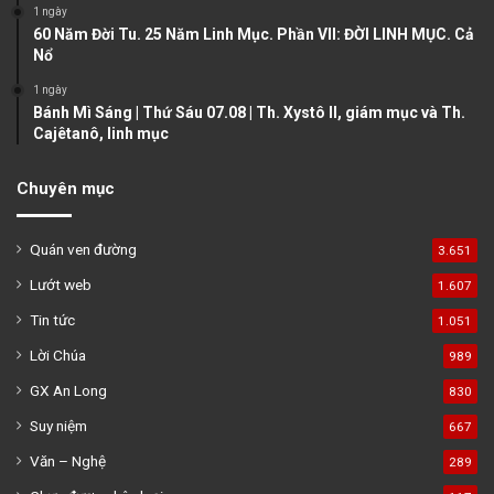
1 ngày
60 Năm Đời Tu. 25 Năm Linh Mục. Phần VII: ĐỜI LINH MỤC. Cả
Nổ
1 ngày
Bánh Mì Sáng | Thứ Sáu 07.08 | Th. Xystô II, giám mục và Th.
Cajêtanô, linh mục
Chuyên mục
Quán ven đường
3.651
Lướt web
1.607
Tin tức
1.051
Lời Chúa
989
GX An Long
830
Suy niệm
667
Văn – Nghệ
289