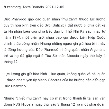
fr.zenit.org, Anita Bourdin, 2021-12-05
Đức Phanxicô gặp các quân nhân “mũ xanh” thuộc lực lượng
duy trì hòa bình trên đảo Sýp (Unficyp), đất nước bị chia cắt kể
từ khi phần biên giới phía Bắc đảo bị Thổ Nhĩ Kỳ sáp nhập từ
năm 1974: một biên giới chưa bao giờ được Liên Hiệp Quốc
chính thức công nhận. Nhưng những người gìn giữ hòa bình này
là đồng hương của Đức Phanxicô: những quân nhân Argentina
trẻ và họ đã gặp ngài ở Tòa Sứ thần Nicosia ngày thứ bảy 4
tháng 12.
Lực lượng gìn giữ hòa bình – lục quân, không quân và hải quân
– được cha tuyên úy Mario Cáceres của họ hướng dẫn đến gặp
Đức Phanxicô.
Những “chiếc mũ xanh” này có mặt trong thánh lễ tại sân vận
động PSG Nicosia ngày thứ sáu 3 tháng 12 và một phái đoàn