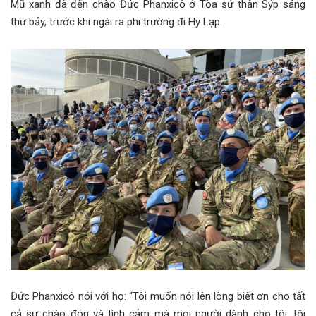
Mũ xanh đã đến chào Đức Phanxicô ở Tòa sứ thần Sýp sáng
thứ bảy, trước khi ngài ra phi trường đi Hy Lạp.
Đức Phanxicô nói với họ: “Tôi muốn nói lên lòng biết ơn cho tất
cả sự chào đón và tình cảm mà mọi người dành cho tôi, tôi