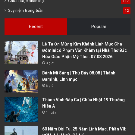
Chưa được phân loại
117
Suy niệm trong tuần
12
Recent
Popular
Lễ Tạ Ơn Mừng Kim Khánh Linh Mục Cha
Đôminicô Phạm Văn Khâm tại Nhà Thờ Bắc
Hòa Giáo Phận Mỹ Tho . 07.08.2026
3 giờ
Bánh Mì Sáng | Thứ Bảy 08.08 | Thánh
Đaminh, Linh mục
6 giờ
Thánh Vịnh Đáp Ca | Chúa Nhật 19 Thường
Niên A
1 ngày
60 Năm Đời Tu. 25 Năm Linh Mục. Phần VII: