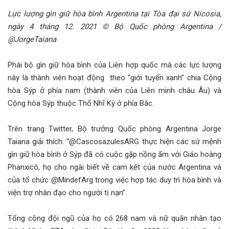
Lực lượng gìn giữ hòa bình Argentina tại Tòa đại sứ Nicosia,
ngày 4 tháng 12. 2021 © Bộ Quốc phòng Argentina /
@JorgeTaiana
Phái bộ gìn giữ hòa bình của Liên hợp quốc mà các lực lượng
này là thành viên hoạt động theo “giới tuyến xanh” chia Cộng
hòa Sýp ở phía nam (thành viên của Liên minh châu Âu) và
Cộng hòa Sýp thuộc Thổ Nhĩ Kỳ ở phía Bắc.
Trên trang Twitter, Bộ trưởng Quốc phòng Argentina Jorge
Taiana giải thích: “@CascosazulesARG thực hiện các sứ mệnh
gìn giữ hòa bình ở Sýp đã có cuộc gặp nồng ấm với Giáo hoàng
Phanxicô, họ cho ngài biết về cam kết của nước Argentina và
của tổ chức @MindefArg trong việc hợp tác duy trì hòa bình và
viện trợ nhân đạo cho người tị nạn”.
Tổng cộng đội ngũ của họ có 268 nam và nữ quân nhân tạo