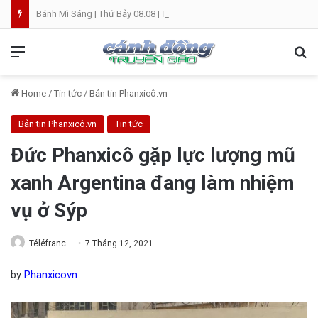
Bánh Mì Sáng | Thứ Bảy 08.08 | Thánh Đaminh, Linh mục
Menu
Se
Home
/
Tin tức
/
Bản tin Phanxicô.vn
Bản tin Phanxicô.vn
Tin tức
Đức Phanxicô gặp lực lượng mũ
xanh Argentina đang làm nhiệm
vụ ở Sýp
Téléfranc
7 Tháng 12, 2021
by
Phanxicovn