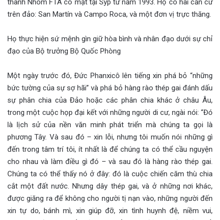
thành Nhóm FTA có mặt tại Sýp từ năm 1993. Họ có hai căn cứ
trên đảo: San Martín và Campo Roca, và một đơn vị trực thăng.
Họ thực hiện sứ mệnh gìn giữ hòa bình và nhân đạo dưới sự chỉ
đạo của Bộ trưởng Bộ Quốc Phòng
Một ngày trước đó, Đức Phanxicô lên tiếng xin phá bỏ “những
bức tường của sự sợ hãi” và phá bỏ hàng rào thép gai đánh dấu
sự phân chia của Đảo hoặc các phân chia khác ở châu Âu,
trong một cuộc họp đại kết với những người di cư, ngài nói: “Đó
là lịch sử của nền văn minh phát triển mà chúng ta gọi là
phương Tây. Và sau đó – xin lỗi, nhưng tôi muốn nói những gì
đến trong tâm trí tôi, ít nhất là để chúng ta có thể cầu nguyện
cho nhau và làm điều gì đó – và sau đó là hàng rào thép gai.
Chúng ta có thể thấy nó ở đây: đó là cuộc chiến căm thù chia
cắt một đất nước. Nhưng dây thép gai, và ở những nơi khác,
được giăng ra để không cho người tị nạn vào, những người đến
xin tự do, bánh mì, xin giúp đỡ, xin tình huynh đệ, niềm vui,