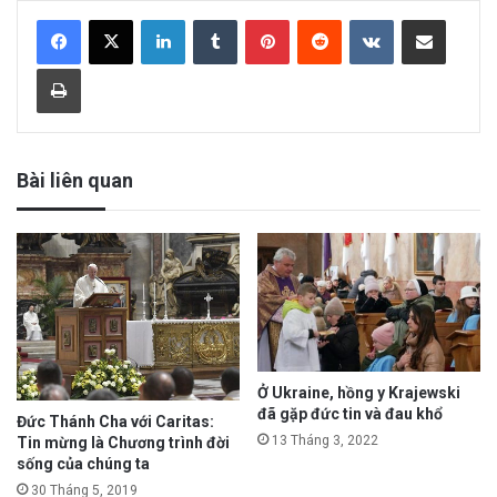
LinkedIn
Tumblr
Pinterest
Reddit
VKontakte
Share via Email
Print
Bài liên quan
Ở Ukraine, hồng y Krajewski
đã gặp đức tin và đau khổ
Đức Thánh Cha với Caritas:
13 Tháng 3, 2022
Tin mừng là Chương trình đời
sống của chúng ta
30 Tháng 5, 2019