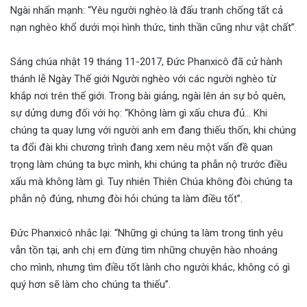
Ngài nhấn mạnh: “Yêu người nghèo là đấu tranh chống tất cả
nạn nghèo khổ dưới mọi hình thức, tinh thần cũng như vật chất”.
Sáng chúa nhật 19 tháng 11-2017, Đức Phanxicô đã cử hành
thánh lễ Ngày Thế giới Người nghèo với các người nghèo từ
khắp nơi trên thế giới. Trong bài giảng, ngài lên án sự bỏ quên,
sự dửng dưng đối với họ: “Không làm gì xấu chưa đủ… Khi
chúng ta quay lưng với người anh em đang thiếu thốn, khi chúng
ta đổi đài khi chương trình đang xem nêu một vấn đề quan
trọng làm chúng ta bực mình, khi chúng ta phẫn nộ trước điều
xấu mà không làm gì. Tuy nhiên Thiên Chúa không đòi chúng ta
phẫn nộ đúng, nhưng đòi hỏi chúng ta làm điều tốt”.
Đức Phanxicô nhắc lại: “Những gì chúng ta làm trong tình yêu
vẫn tồn tại, anh chị em đừng tìm những chuyện hào nhoáng
cho mình, nhưng tìm điều tốt lành cho người khác, không có gì
quý hơn sẽ làm cho chúng ta thiếu”.