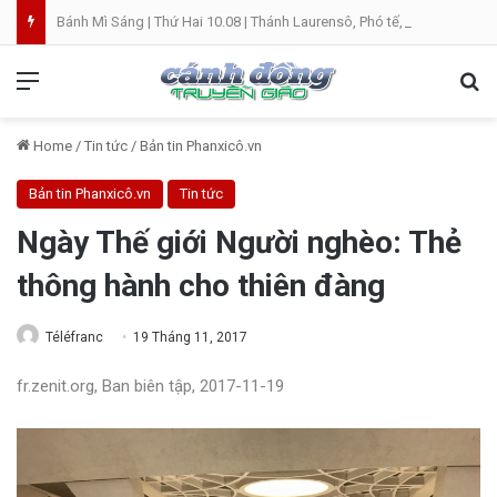
Bánh Mì Sáng | Thứ Hai 10.08 | Thánh Laurensô, Phó tế, tử đạo
Menu
Se
Home
/
Tin tức
/
Bản tin Phanxicô.vn
Bản tin Phanxicô.vn
Tin tức
Ngày Thế giới Người nghèo: Thẻ
thông hành cho thiên đàng
Téléfranc
19 Tháng 11, 2017
fr.zenit.org, Ban biên tập, 2017-11-19