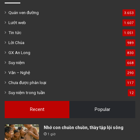
Quán ven đường
3.653
Lướt web
1.607
Tin tức
1.051
Lời Chúa
989
GX An Long
830
Suy niệm
668
Văn – Nghệ
290
Chưa được phân loại
117
Suy niệm trong tuần
12
Recent
Popular
Nhớ con chuồn chuồn, thầy tập lội sông
1 giờ