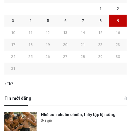
1
2
3
4
5
6
7
8
9
10
11
12
13
14
15
16
17
18
19
20
21
22
23
24
25
26
27
28
29
30
31
« Th7
Tin mới đăng
Nhớ con chuồn chuồn, thầy tập lội sông
1 giờ