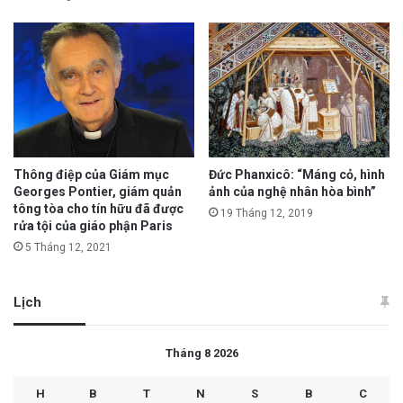
Thông điệp của Giám mục
Đức Phanxicô: “Máng cỏ, hình
Georges Pontier, giám quản
ảnh của nghệ nhân hòa bình”
tông tòa cho tín hữu đã được
19 Tháng 12, 2019
rửa tội của giáo phận Paris
5 Tháng 12, 2021
Lịch
Tháng 8 2026
H
B
T
N
S
B
C