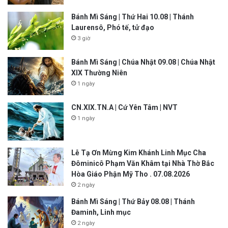
Bánh Mì Sáng | Thứ Hai 10.08 | Thánh
Laurensô, Phó tế, tử đạo
3 giờ
Bánh Mì Sáng | Chúa Nhật 09.08 | Chúa Nhật
XIX Thường Niên
1 ngày
CN.XIX.TN.A | Cứ Yên Tâm | NVT
1 ngày
Lễ Tạ Ơn Mừng Kim Khánh Linh Mục Cha
Đôminicô Phạm Văn Khâm tại Nhà Thờ Bắc
Hòa Giáo Phận Mỹ Tho . 07.08.2026
2 ngày
Bánh Mì Sáng | Thứ Bảy 08.08 | Thánh
Đaminh, Linh mục
2 ngày