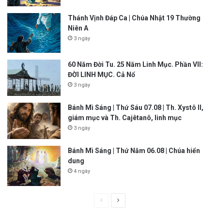
Thánh Vịnh Đáp Ca | Chúa Nhật 19 Thường
Niên A
3 ngày
60 Năm Đời Tu. 25 Năm Linh Mục. Phần VII:
ĐỜI LINH MỤC. Cả Nổ
3 ngày
Bánh Mì Sáng | Thứ Sáu 07.08 | Th. Xystô II,
giám mục và Th. Cajêtanô, linh mục
3 ngày
Bánh Mì Sáng | Thứ Năm 06.08 | Chúa hiển
dung
4 ngày
P
N
r
e