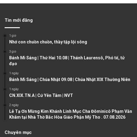
e
x
v
t
Tin mới đăng
i
p
o
a
1 giờ
u
g
Nhớ con chuồn chuồn, thầy tập lội sông
s
e
3 giờ
Bánh Mì Sáng | Thứ Hai 10.08 | Thánh Laurensô, Phó tế, tử
p
đạo
a
1 ngày
g
Bánh Mì Sáng | Chúa Nhật 09.08 | Chúa Nhật XIX Thường Niên
e
1 ngày
CN.XIX.TN.A | Cứ Yên Tâm | NVT
2 ngày
Lễ Tạ Ơn Mừng Kim Khánh Linh Mục Cha Đôminicô Phạm Văn
Khâm tại Nhà Thờ Bắc Hòa Giáo Phận Mỹ Tho . 07.08.2026
Chuyên mục