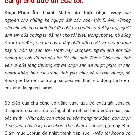
cái gì cho đức tin của tôi.
Đoạn Phúc Âm Thánh Matêô đã được chọn
.
«Hãy cầu
nguyện cho những kẻ ngược đãi các con»
(Mt 5, 44).
«Trong
câu chuyện của mình (khi đi nghĩa vụ quân sự ở Algérie), người
anh em của chúng ta đã nói cho tôi biết, trong một vụ nổ súng
ở một ốc đảo, cha là người duy nhất sống sót và cha thường
hay tự hỏi: tại sao tôi? Hôm nay Jacques, người anh em của
chúng ta, anh đã có câu trả lời cho anh: Thiên Chúa của tình
yêu và của lòng thương xót đã chọn anh để được phục vụ cho
người khác, hầu vun trồng tình yêu, chia sẻ và bao dung»
, bà
Roselyne Hamel nói trong bài điếu văn thật xúc động, bà là em
của cha Jacques Hamel.
Sứ điệp của cha cũng có tiếng vang qua cô cháu gái Jessica
Deleporte của cha, cô khẳng định mình sẽ theo bước chân của
bác mình:
«Như bác, con chọn sự tôn trọng, như bác, con chọn
Tình yêu, như bác, con chọn Tha nhân.»
Lời kêu gọi này, Đức
Giám mục Lebrun đã nhiệt thành tiếp sức.
«Nếu tôi không có