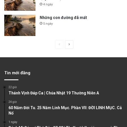
4 ngày
Những con đường đã mất
5 ngày
P
N
r
e
e
x
v
t
Tin mới đăng
i
p
o
a
22 giờ
u
g
Thánh Vịnh Đáp Ca | Chúa Nhật 19 Thường Niên A
s
e
24 giờ
60 Năm Đời Tu. 25 Năm Linh Mục. Phần VII: ĐỜI LINH MỤC. Cả
p
Nổ
a
1 ngày
g