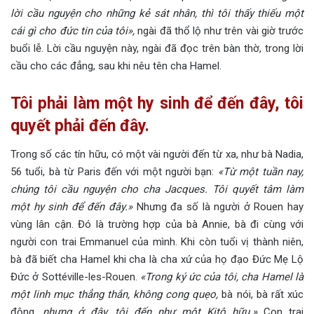
lời cầu nguyện cho những kẻ sát nhân, thì tôi thấy thiếu một
cái gì cho đức tin của tôi»,
ngài đã thổ lộ như trên vài giờ trước
buổi lễ. Lời cầu nguyện này, ngài đã đọc trên bàn thờ, trong lời
cầu cho các đẳng, sau khi nêu tên cha Hamel.
Tôi phải làm một hy sinh để đến đây, tôi
quyết phải đến đây.
Trong số các tín hữu, có một vài người đến từ xa, như bà Nadia,
56 tuổi, bà từ Paris đến với một người bạn:
«Từ một tuần nay,
chúng tôi cầu nguyện cho cha Jacques. Tôi quyết tâm làm
một hy sinh để đến đây.»
Nhưng đa số là người ở Rouen hay
vùng lân cận. Đó là trường hợp của bà Annie, bà đi cùng với
người con trai Emmanuel của mình. Khi còn tuổi vị thành niên,
bà đã biết cha Hamel khi cha là cha xứ của họ đạo Đức Mẹ Lộ
Đức ở Sottéville-les-Rouen.
«Trong ký ức của tôi, cha Hamel là
một linh mục thẳng thắn, không cong quẹo,
bà nói, bà rất xúc
động,
nhưng ở đây, tôi đến như một Kitô hữu.»
Con trai