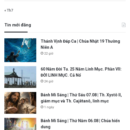
« Th7
Tin mới đăng
Thánh Vịnh Đáp Ca | Chúa Nhật 19 Thường
Niên A
22 giờ
60 Năm Đời Tu. 25 Năm Linh Mục. Phần VII:
ĐỜI LINH MỤC. Cả Nổ
24 giờ
Bánh Mì Sáng | Thứ Sáu 07.08 | Th. Xystô II,
giám mục và Th. Cajêtanô, linh mục
1 ngày
Bánh Mì Sáng | Thứ Năm 06.08 | Chúa hiển
dung