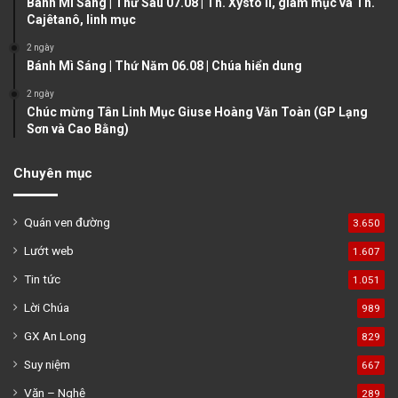
Bánh Mì Sáng | Thứ Sáu 07.08 | Th. Xystô II, giám mục và Th.
e
Cajêtanô, linh mục
2 ngày
Bánh Mì Sáng | Thứ Năm 06.08 | Chúa hiển dung
2 ngày
Chúc mừng Tân Linh Mục Giuse Hoàng Văn Toàn (GP Lạng
Sơn và Cao Bằng)
Chuyên mục
Quán ven đường
3.650
Lướt web
1.607
Tin tức
1.051
Lời Chúa
989
GX An Long
829
Suy niệm
667
Văn – Nghệ
289