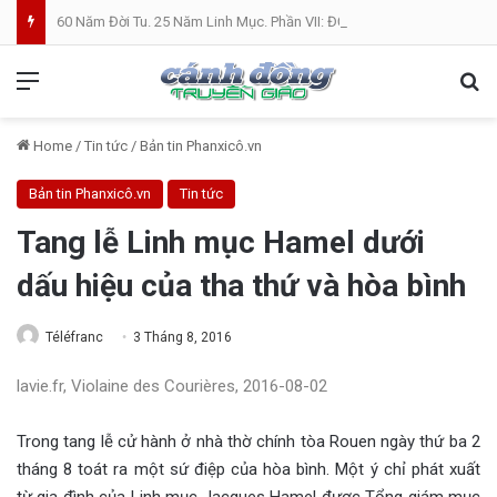
60 Năm Đời Tu. 25 Năm Linh Mục. Phần VII: ĐỜI LINH MỤC. Cả Nổ
Menu
Se
Home
/
Tin tức
/
Bản tin Phanxicô.vn
Bản tin Phanxicô.vn
Tin tức
Tang lễ Linh mục Hamel dưới
dấu hiệu của tha thứ và hòa bình
Téléfranc
3 Tháng 8, 2016
lavie.fr, Violaine des Courières, 2016-08-02
Trong tang lễ cử hành ở nhà thờ chính tòa Rouen ngày thứ ba 2
tháng 8 toát ra một sứ điệp của hòa bình. Một ý chỉ phát xuất
từ gia đình của Linh mục Jacques Hamel được Tổng giám mục