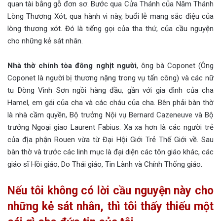
quan tài bằng gỗ đơn sơ. Bước qua Cửa Thánh của Năm Thánh
Lòng Thương Xót, qua hành vi này, buổi lễ mang sắc điệu của
lòng thương xót. Đó là tiếng gọi của tha thứ, của cầu nguyện
cho những kẻ sát nhân.
Nhà thờ chính tòa đông nghịt người
, ông bà Coponet (Ông
Coponet là người bị thương nặng trong vụ tấn công) và các nữ
tu Dòng Vinh Sơn ngồi hàng đầu, gần với gia đình của cha
Hamel, em gái của cha và các cháu của cha. Bên phải bàn thờ
là nhà cầm quyền, Bộ trưởng Nội vụ Bernard Cazeneuve và Bộ
trưởng Ngoại giao Laurent Fabius. Xa xa hơn là các người trẻ
của địa phận Rouen vừa từ Đại Hội Giới Trẻ Thế Giới về. Sau
bàn thờ và trước các linh mục là đại diện các tôn giáo khác, các
giáo sĩ Hồi giáo, Do Thái giáo, Tin Lành và Chính Thống giáo.
Nếu tôi không có lời cầu nguyện này cho
những kẻ sát nhân, thì tôi thấy thiếu một