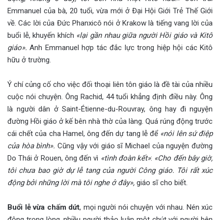
Emmanuel của bà, 20 tuổi, vừa mới ở Đại Hội Giới Trẻ Thế Giới
về. Các lời của Đức Phanxicô nói ở Krakow là tiếng vang lời của
buổi lễ, khuyến khích
«lại gần nhau giữa người Hồi giáo và Kitô
giáo».
Anh Emmanuel hợp tác đắc lực trong hiệp hội các Kitô
hữu ở trường.
Ý chí củng cố cho việc đối thoại liên tôn giáo là đề tài của nhiều
cuộc nói chuyện. Ông Rachid, 44 tuổi khẳng định điều này. Ông
là người dân ở Saint-Étienne-du-Rouvray, ông hay đi nguyện
đường Hồi giáo ở kế bên nhà thờ của làng. Quá rúng động trước
cái chết của cha Hamel, ông đến dự tang lễ để
«nói lên sứ điệp
của hòa bình».
Cũng vậy với giáo sĩ Michael của nguyện đường
Do Thái ở Rouen, ông đến vì
«tình đoàn kết»
:
«Cho đến bây giờ,
tôi chưa bao giờ dự lễ tang của người Công giáo. Tôi rất xúc
động bởi những lời mà tôi nghe ở đây»,
giáo sĩ cho biết.
Buổi lễ vừa chấm dứt
, mọi người nói chuyện với nhau. Nén xúc
động trong lòng, nhiều người thảo luận một chút với người bên