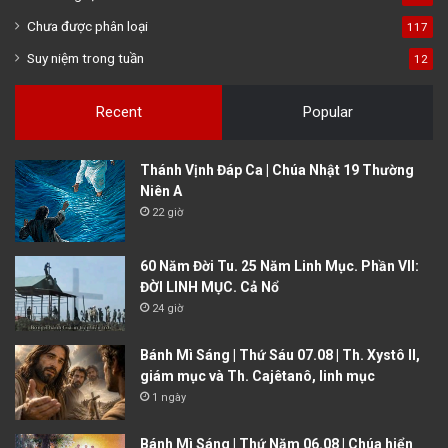
Chưa được phân loại
117
Suy niệm trong tuần
12
Recent
Popular
Thánh Vịnh Đáp Ca | Chúa Nhật 19 Thường
Niên A
22 giờ
60 Năm Đời Tu. 25 Năm Linh Mục. Phần VII:
ĐỜI LINH MỤC. Cả Nổ
24 giờ
Bánh Mì Sáng | Thứ Sáu 07.08 | Th. Xystô II,
giám mục và Th. Cajêtanô, linh mục
1 ngày
Bánh Mì Sáng | Thứ Năm 06.08 | Chúa hiển