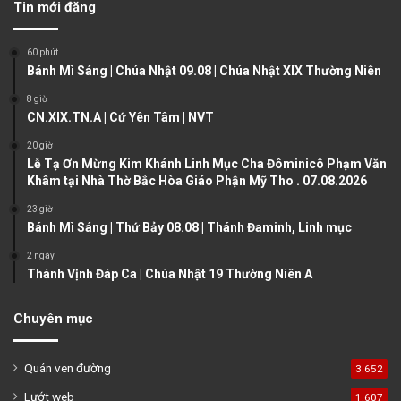
Tin mới đăng
i
p
o
a
60 phút
u
g
Bánh Mì Sáng | Chúa Nhật 09.08 | Chúa Nhật XIX Thường Niên
s
e
8 giờ
CN.XIX.TN.A | Cứ Yên Tâm | NVT
p
a
20 giờ
Lễ Tạ Ơn Mừng Kim Khánh Linh Mục Cha Đôminicô Phạm Văn
g
Khâm tại Nhà Thờ Bắc Hòa Giáo Phận Mỹ Tho . 07.08.2026
e
23 giờ
Bánh Mì Sáng | Thứ Bảy 08.08 | Thánh Đaminh, Linh mục
2 ngày
Thánh Vịnh Đáp Ca | Chúa Nhật 19 Thường Niên A
Chuyên mục
Quán ven đường
3.652
Lướt web
1.607