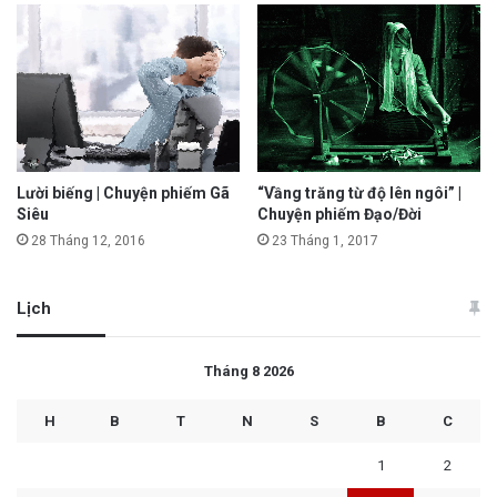
Lười biếng | Chuyện phiếm Gã
“Vầng trăng từ độ lên ngôi” |
Siêu
Chuyện phiếm Đạo/Đời
28 Tháng 12, 2016
23 Tháng 1, 2017
Lịch
Tháng 8 2026
H
B
T
N
S
B
C
1
2