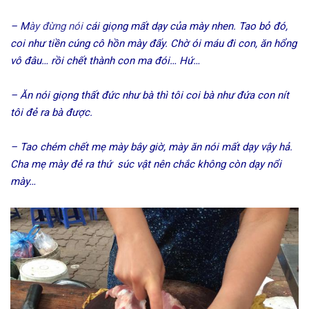
– M
ày
đừng
nói
cái giọng mất dạy của mày nhen. Tao bỏ đó,
coi như tiền cúng cô hồn mày đấy. Chờ ói máu đi con, ăn hổng
vô đâu… rồi chết thành con ma đói… Hứ…
– Ăn nói giọng thất đức như bà thì tôi coi bà như đứa con nít
tôi đẻ ra bà được.
– Tao chém chết mẹ mày bây giờ, mày ăn nói mất dạy vậy hả.
Cha mẹ mày đẻ ra thứ súc vật nên chắc không còn dạy nổi
mày…