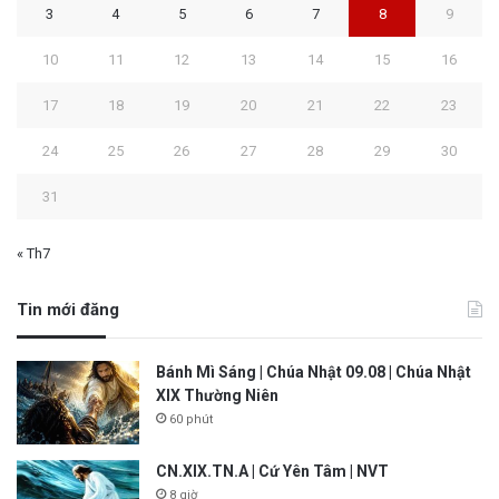
3
4
5
6
7
8
9
10
11
12
13
14
15
16
17
18
19
20
21
22
23
24
25
26
27
28
29
30
31
« Th7
Tin mới đăng
Bánh Mì Sáng | Chúa Nhật 09.08 | Chúa Nhật
XIX Thường Niên
60 phút
CN.XIX.TN.A | Cứ Yên Tâm | NVT
8 giờ