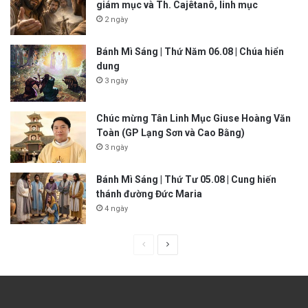
giám mục và Th. Cajêtanô, linh mục
2 ngày
Bánh Mì Sáng | Thứ Năm 06.08 | Chúa hiển
dung
3 ngày
Chúc mừng Tân Linh Mục Giuse Hoàng Văn
Toàn (GP Lạng Sơn và Cao Bằng)
3 ngày
Bánh Mì Sáng | Thứ Tư 05.08 | Cung hiến
thánh đường Đức Maria
4 ngày
P
N
r
e
e
x
v
t