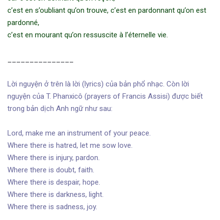
c’est en s’oubliant qu’on trouve, c’est en pardonnant qu’on est
pardonné,
c’est en mourant qu’on ressuscite à l’éternelle vie.
_______________
Lời nguyện ở trên là lời (lyrics) của bản phổ nhạc. Còn lời
nguyện của T. Phanxicô (prayers of Francis Assisi) được biết
trong bản dịch Anh ngữ như sau:
Lord, make me an instrument of your peace.
Where there is hatred, let me sow love.
Where there is injury, pardon.
Where there is doubt, faith.
Where there is despair, hope.
Where there is darkness, light.
Where there is sadness, joy.