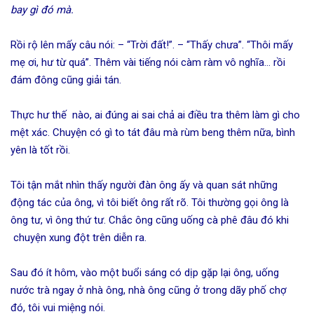
bay gì đó mà.
Rồi rộ lên mấy câu nói: – “Trời đất!”. – “Thấy chưa”. “Thôi mấy
mẹ ơi, hư từ quá”. Thêm vài tiếng nói càm ràm vô nghĩa… rồi
đám đông cũng giải tán.
Thực hư thế nào, ai đúng ai sai chả ai điều tra thêm làm gì cho
mệt xác. Chuyện có gì to tát đâu mà rùm beng thêm nữa, bình
yên là tốt rồi.
Tôi tận mắt nhìn thấy người đàn ông ấy và quan sát những
động tác của ông, vì tôi biết ông rất rõ. Tôi thường gọi ông là
ông tư, vì ông thứ tư. Chắc ông cũng uống cà phê đâu đó khi
chuyện xung đột trên diễn ra.
Sau đó ít hôm, vào một buổi sáng có dịp gặp lại ông, uống
nước trà ngay ở nhà ông, nhà ông cũng ở trong dãy phố chợ
đó, tôi vui miệng nói.