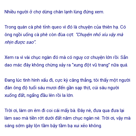
Nhiều người ở chợ dừng chân lạnh lùng đứng xem.
Trong quán cà phê tỉnh queo vì đó là chuyện của thiên hạ. Có
ông ngồi uống cà phê còn đùa cợt:
“Chuyện nhỏ xíu vậy mà
nhịn được sao”.
Xem ra vì vài chục ngàn đó mà có nguy cơ chuyện lớn rồi. Sẵn
dao mác đây không chừng xảy ra “xung đột vũ trang” nữa quá.
Đang lúc tình hình xấu đi, cực kỳ căng thẳng, tôi thấy một người
đàn ông độ tuổi sáu mươi đến gần sạp thịt, cúi sâu người
xuống đất, ngẩng đầu lên rồi la lớn.
Trời ơi, làm ơn êm đi coi cái mấy bà. Đây nè, đưa qua đưa lại
làm sao mà tiền rớt dưới đất năm chục ngàn nè. Trời ơi, vậy mà
sáng sớm gây lộn tầm bậy tầm bạ xui xẻo không.