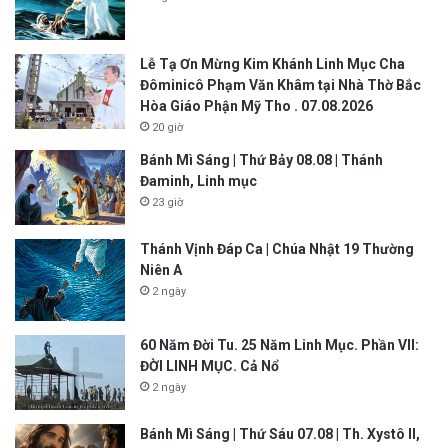
Lễ Tạ Ơn Mừng Kim Khánh Linh Mục Cha
Đôminicô Phạm Văn Khâm tại Nhà Thờ Bắc
Hòa Giáo Phận Mỹ Tho . 07.08.2026
20 giờ
Bánh Mì Sáng | Thứ Bảy 08.08 | Thánh
Đaminh, Linh mục
23 giờ
Thánh Vịnh Đáp Ca | Chúa Nhật 19 Thường
Niên A
2 ngày
60 Năm Đời Tu. 25 Năm Linh Mục. Phần VII:
ĐỜI LINH MỤC. Cả Nổ
2 ngày
Bánh Mì Sáng | Thứ Sáu 07.08 | Th. Xystô II,