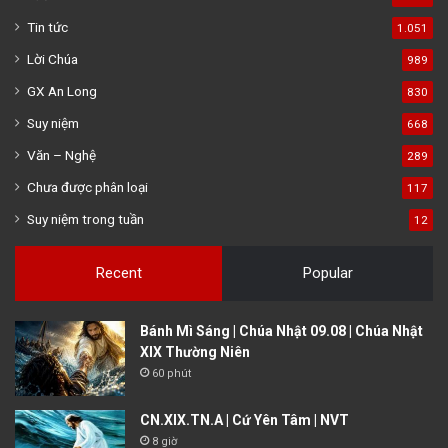
Tin tức
1.051
Lời Chúa
989
GX An Long
830
Suy niệm
668
Văn – Nghệ
289
Chưa được phân loại
117
Suy niệm trong tuần
12
Recent
Popular
Bánh Mì Sáng | Chúa Nhật 09.08 | Chúa Nhật
XIX Thường Niên
60 phút
CN.XIX.TN.A | Cứ Yên Tâm | NVT
8 giờ