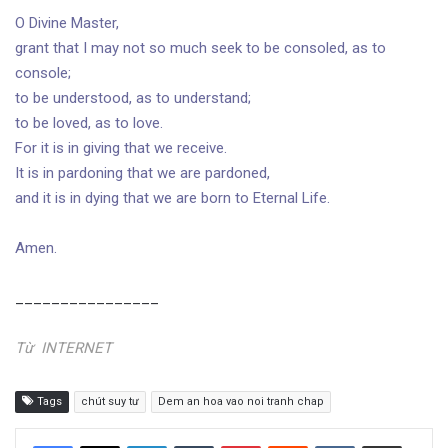
O Divine Master,
grant that I may not so much seek to be consoled, as to
console;
to be understood, as to understand;
to be loved, as to love.
For it is in giving that we receive.
It is in pardoning that we are pardoned,
and it is in dying that we are born to Eternal Life.
Amen.
________________
Từ INTERNET
Tags
chút suy tư
Dem an hoa vao noi tranh chap
LinkedIn
Tumblr
Pinterest
Reddit
VKontakte
Share via Email