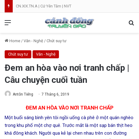
Lễ Tạ Ơn Mừng Kim Khánh Linh Mục Cha Đôminicô Phạm Văn Khâm tại Nhà Thờ Bắc Hòa Giáo Phận Mỹ Tho . 07.08.2026
Menu
Se
Home
/
Văn - Nghệ
/
Chút suy tư
Chút suy tư
Văn - Nghệ
Đem an hòa vào nơi tranh chấp |
Câu chuyện cuối tuần
Antôn Tiếng
7 Tháng 6, 2019
ĐEM AN HÒA VÀO NƠI TRANH CHẤP
Một buổi sáng bình yên tôi ngồi uống cà phê ở một quán nghèo
trong khu phố một chợ quê. Trước mắt là một sạp bán thịt heo
khá đông khách. Người qua kẻ lại chen nhau trên con đường