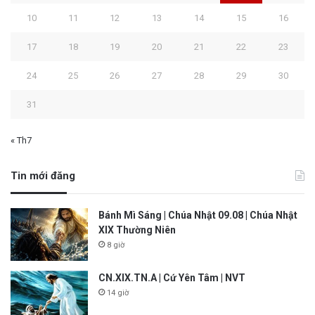
10
11
12
13
14
15
16
17
18
19
20
21
22
23
24
25
26
27
28
29
30
31
« Th7
Tin mới đăng
Bánh Mì Sáng | Chúa Nhật 09.08 | Chúa Nhật
XIX Thường Niên
8 giờ
CN.XIX.TN.A | Cứ Yên Tâm | NVT
14 giờ