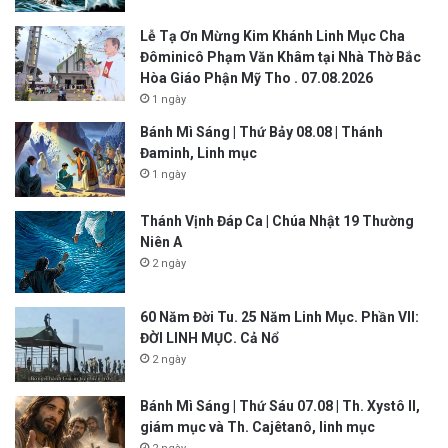
Lễ Tạ Ơn Mừng Kim Khánh Linh Mục Cha
Đôminicô Phạm Văn Khâm tại Nhà Thờ Bắc
Hòa Giáo Phận Mỹ Tho . 07.08.2026
1 ngày
Bánh Mì Sáng | Thứ Bảy 08.08 | Thánh
Đaminh, Linh mục
1 ngày
Thánh Vịnh Đáp Ca | Chúa Nhật 19 Thường
Niên A
2 ngày
60 Năm Đời Tu. 25 Năm Linh Mục. Phần VII:
ĐỜI LINH MỤC. Cả Nổ
2 ngày
Bánh Mì Sáng | Thứ Sáu 07.08 | Th. Xystô II,
giám mục và Th. Cajêtanô, linh mục