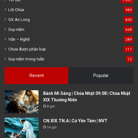
Lời Chúa
989
GX An Long
830
Suy niệm
668
Văn – Nghệ
289
Chưa được phân loại
117
Suy niệm trong tuần
12
Recent
Popular
Bánh Mì Sáng | Chúa Nhật 09.08 | Chúa Nhật
XIX Thường Niên
8 giờ
CN.XIX.TN.A | Cứ Yên Tâm | NVT
14 giờ