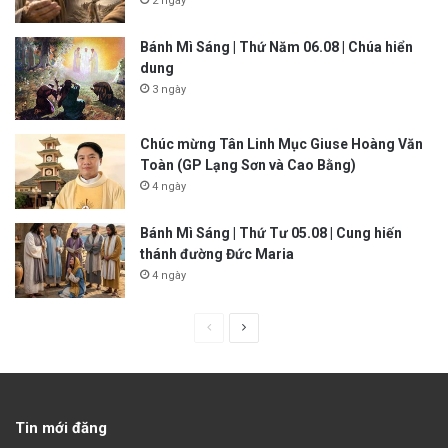
2 ngày
Bánh Mì Sáng | Thứ Năm 06.08 | Chúa hiển
dung
3 ngày
Chúc mừng Tân Linh Mục Giuse Hoàng Văn
Toàn (GP Lạng Sơn và Cao Bằng)
4 ngày
Bánh Mì Sáng | Thứ Tư 05.08 | Cung hiến
thánh đường Đức Maria
4 ngày
P
N
r
e
e
x
v
t
Tin mới đăng
i
p