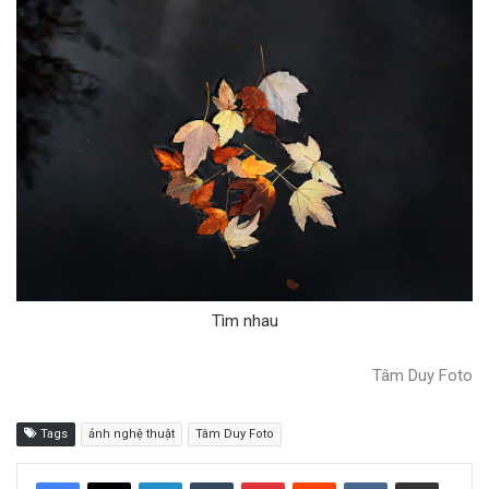
Tìm nhau
Tâm Duy Foto
Tags
ảnh nghệ thuật
Tâm Duy Foto
LinkedIn
Tumblr
Pinterest
Reddit
VKontakte
Share via Email