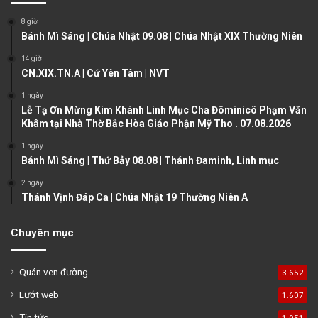
o
a
8 giờ
u
g
Bánh Mì Sáng | Chúa Nhật 09.08 | Chúa Nhật XIX Thường Niên
s
e
14 giờ
CN.XIX.TN.A | Cứ Yên Tâm | NVT
p
a
1 ngày
Lễ Tạ Ơn Mừng Kim Khánh Linh Mục Cha Đôminicô Phạm Văn
g
Khâm tại Nhà Thờ Bắc Hòa Giáo Phận Mỹ Tho . 07.08.2026
e
1 ngày
Bánh Mì Sáng | Thứ Bảy 08.08 | Thánh Đaminh, Linh mục
2 ngày
Thánh Vịnh Đáp Ca | Chúa Nhật 19 Thường Niên A
Chuyên mục
Quán ven đường
3.652
Lướt web
1.607
Tin tức
1.051