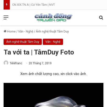
CN.XIX.TN.A | Cứ Yên Tâm | NVT
Menu
Se
Home
/
Văn - Nghệ
/
Ảnh nghệ thuật Tâm Duy
Ảnh nghệ thuật Tâm Duy
Văn - Nghệ
Ta với ta | TâmDuy Foto
Téléfranc
20 Tháng 7, 2019
Xem ảnh chất lượng cao, xin click vào ảnh.