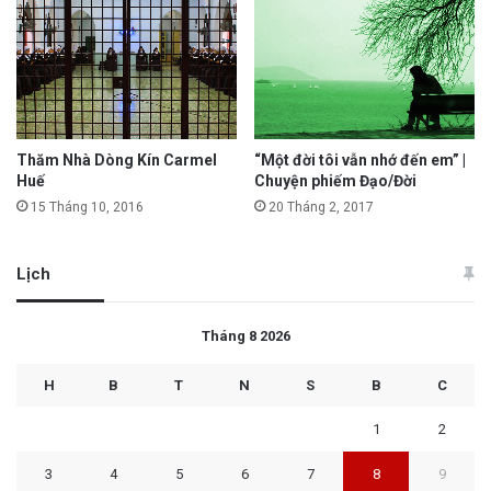
Thăm Nhà Dòng Kín Carmel
“Một đời tôi vẫn nhớ đến em” |
Huế
Chuyện phiếm Đạo/Đời
15 Tháng 10, 2016
20 Tháng 2, 2017
Lịch
Tháng 8 2026
H
B
T
N
S
B
C
1
2
3
4
5
6
7
8
9