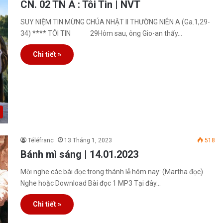
CN. 02 TN A : Tôi Tin | NVT
SUY NIỆM TIN MỪNG CHÚA NHẬT II THƯỜNG NIÊN A (Ga.1,29-
34) **** TÔI TIN 29Hôm sau, ông Gio-an thấy…
Chi tiết »
Téléfranc
13 Tháng 1, 2023
518
Bánh mì sáng | 14.01.2023
Mời nghe các bài đọc trong thánh lễ hôm nay: (Martha đọc)
Nghe hoặc Download Bài đọc 1 MP3 Tại đây…
Chi tiết »