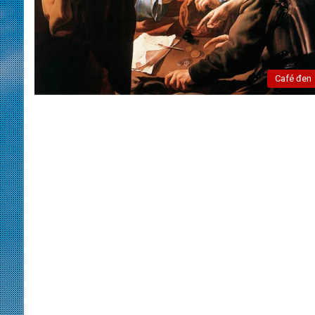
Café đen