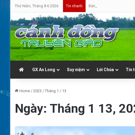
Thứ Năm, Tháng 8 6 2026
Bánh Mì Sáng | Thứ Sáu 07.0
Tin nhanh
GX An Long
Suy niệm
Lời Chúa
Tin 
Home
/
2023
/
Tháng 1
/
13
Ngày:
Tháng 1 13, 2