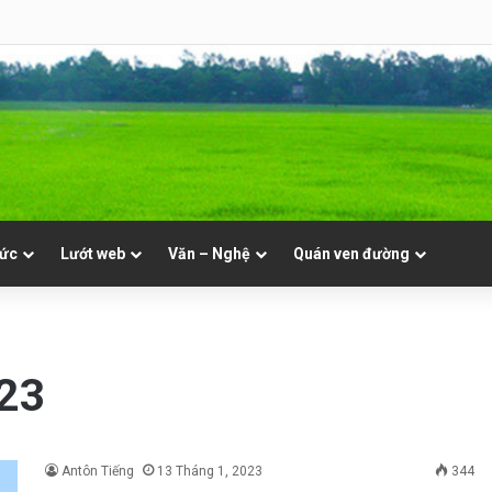
8 | Th. Xystô II, giám mục và Th. Cajêtanô, linh mục
tức
Lướt web
Văn – Nghệ
Quán ven đường
023
Antôn Tiếng
13 Tháng 1, 2023
344