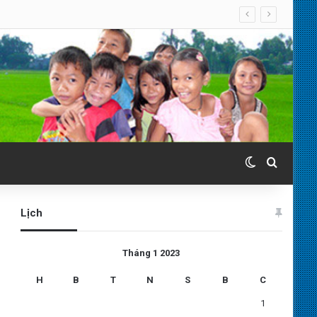
Switch skin
Search 
Lịch
Tháng 1 2023
H
B
T
N
S
B
C
1