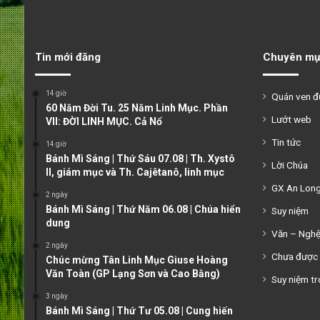
Tin mới đăng
Chuyên mụ
14 giờ
Quán ven 
60 Năm Đời Tu. 25 Năm Linh Mục. Phần
Lướt web
VII: ĐỜI LINH MỤC. Cả Nổ
Tin tức
14 giờ
Bánh Mì Sáng | Thứ Sáu 07.08 | Th. Xystô
Lời Chúa
II, giám mục và Th. Cajêtanô, linh mục
GX An Lon
2 ngày
Bánh Mì Sáng | Thứ Năm 06.08 | Chúa hiển
Suy niệm
dung
Văn – Ngh
2 ngày
Chưa được 
Chúc mừng Tân Linh Mục Giuse Hoàng
Văn Toàn (GP Lạng Sơn và Cao Bằng)
Suy niệm tr
3 ngày
Bánh Mì Sáng | Thứ Tư 05.08 | Cung hiến