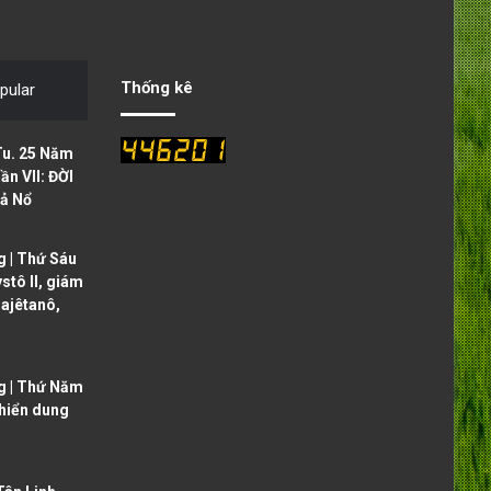
v
t
i
p
o
a
Thống kê
pular
u
g
s
e
Tu. 25 Năm
p
ần VII: ĐỜI
ả Nổ
a
g
 | Thứ Sáu
e
ystô II, giám
ajêtanô,
g | Thứ Năm
 hiển dung