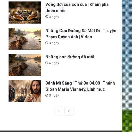
Vòng đời của con cua | Khám phá
thiên nhiên
3 ngày
Những Con Đường Đã Mất Đi | Truyện
Phạm Quỳnh Anh | Video
3 ngày
Những con đường đã mất
4 ngày
Bánh Mì Sáng | Thứ Ba 04.08 | Thánh
Gioan Maria Vianney, Linh mục
5 ngày
P
N
r
e
e
x