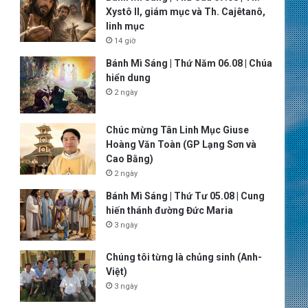
Xystô II, giám mục và Th. Cajêtanô,
linh mục
14 giờ
Bánh Mì Sáng | Thứ Năm 06.08 | Chúa
hiển dung
2 ngày
Chúc mừng Tân Linh Mục Giuse
Hoàng Văn Toàn (GP Lạng Sơn và
Cao Bằng)
2 ngày
Bánh Mì Sáng | Thứ Tư 05.08 | Cung
hiến thánh đường Đức Maria
3 ngày
Chúng tôi từng là chủng sinh (Anh-
Việt)
3 ngày