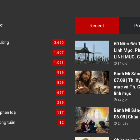
c
Recent
Po
đường
3.650
60 Năm Đời 
Linh Mục. Ph
1.607
LINH MỤC. C
1.051
14 giờ
989
Bánh Mì Sáng
07.08 | Th. X
g
829
mục và Th. C
667
linh mục
14 giờ
ệ
289
Bánh Mì Sán
phân loại
117
06.08 | Chúa
ong tuần
12
2 ngày