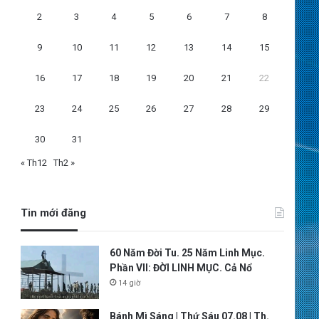
2
3
4
5
6
7
8
9
10
11
12
13
14
15
16
17
18
19
20
21
22
23
24
25
26
27
28
29
30
31
« Th12
Th2 »
Tin mới đăng
60 Năm Đời Tu. 25 Năm Linh Mục.
Phần VII: ĐỜI LINH MỤC. Cả Nổ
14 giờ
Bánh Mì Sáng | Thứ Sáu 07.08 | Th.