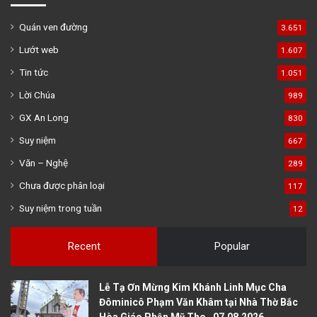
Quán ven đường
3.651
Lướt web
1.607
Tin tức
1.051
Lời Chúa
989
GX An Long
830
Suy niệm
667
Văn – Nghệ
289
Chưa được phân loại
117
Suy niệm trong tuần
12
Recent
Popular
Lễ Tạ Ơn Mừng Kim Khánh Linh Mục Cha
Đôminicô Phạm Văn Khâm tại Nhà Thờ Bắc