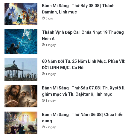
Bánh Mì Sáng | Thứ Bảy 08.08 | Thánh
Đaminh, Linh mục
6 giờ
Thánh Vịnh Đáp Ca | Chúa Nhật 19 Thường
Niên A
1 ngày
60 Năm Đời Tu. 25 Năm Linh Mục. Phần VII:
ĐỜI LINH MỤC. Cả Nổ
1 ngày
Bánh Mì Sáng | Thứ Sáu 07.08 | Th. Xystô II,
giám mục và Th. Cajêtanô, linh mục
1 ngày
Bánh Mì Sáng | Thứ Năm 06.08 | Chúa hiển
dung
2 ngày