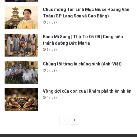
Chúc mừng Tân Linh Mục Giuse Hoàng Văn
Toàn (GP Lạng Sơn và Cao Bằng)
3 ngày
Bánh Mì Sáng | Thứ Tư 05.08 | Cung hiến
thánh đường Đức Maria
3 ngày
Chúng tôi từng là chủng sinh (Anh-Việt)
3 ngày
Vòng đời của con cua | Khám phá thiên nhiên
4 ngày
P
N
r
e