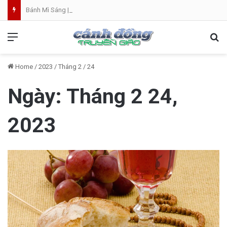
Bánh Mì Sáng | Thứ Bảy 08.08 | Thánh Đaminh, Linh mục
Menu
Se
Home
/
2023
/
Tháng 2
/
24
Ngày:
Tháng 2 24,
2023