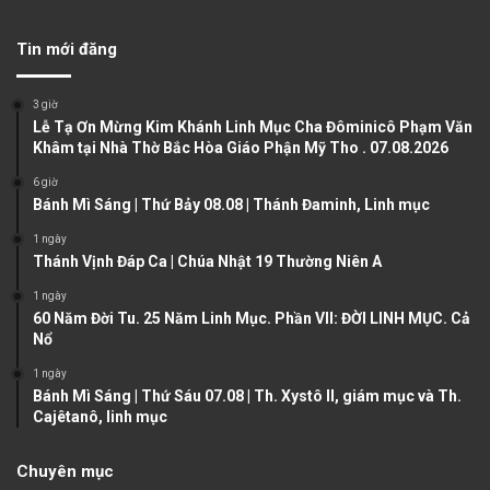
e
x
v
t
Tin mới đăng
i
p
o
a
3 giờ
u
g
Lễ Tạ Ơn Mừng Kim Khánh Linh Mục Cha Đôminicô Phạm Văn
Khâm tại Nhà Thờ Bắc Hòa Giáo Phận Mỹ Tho . 07.08.2026
s
e
6 giờ
p
Bánh Mì Sáng | Thứ Bảy 08.08 | Thánh Đaminh, Linh mục
a
1 ngày
g
Thánh Vịnh Đáp Ca | Chúa Nhật 19 Thường Niên A
e
1 ngày
60 Năm Đời Tu. 25 Năm Linh Mục. Phần VII: ĐỜI LINH MỤC. Cả
Nổ
1 ngày
Bánh Mì Sáng | Thứ Sáu 07.08 | Th. Xystô II, giám mục và Th.
Cajêtanô, linh mục
Chuyên mục