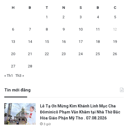
H
B
T
N
S
B
C
1
2
3
4
5
6
7
8
9
10
11
12
13
14
15
16
17
18
19
20
21
22
23
24
25
26
27
28
« Th1
Th3 »
Tin mới đăng
Lễ Tạ Ơn Mừng Kim Khánh Linh Mục Cha
Đôminicô Phạm Văn Khâm tại Nhà Thờ Bắc
Hòa Giáo Phận Mỹ Tho . 07.08.2026
3 giờ