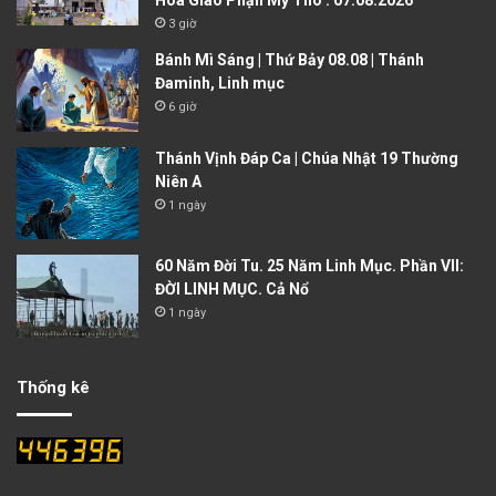
Hòa Giáo Phận Mỹ Tho . 07.08.2026
3 giờ
Bánh Mì Sáng | Thứ Bảy 08.08 | Thánh
Đaminh, Linh mục
6 giờ
Thánh Vịnh Đáp Ca | Chúa Nhật 19 Thường
Niên A
1 ngày
60 Năm Đời Tu. 25 Năm Linh Mục. Phần VII:
ĐỜI LINH MỤC. Cả Nổ
1 ngày
Thống kê