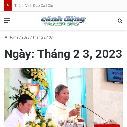
Thánh Vịnh Đáp Ca | Chúa Nhật 19 Thường Niên A
Menu
Se
Home
/
2023
/
Tháng 2
/
03
Ngày:
Tháng 2 3, 2023