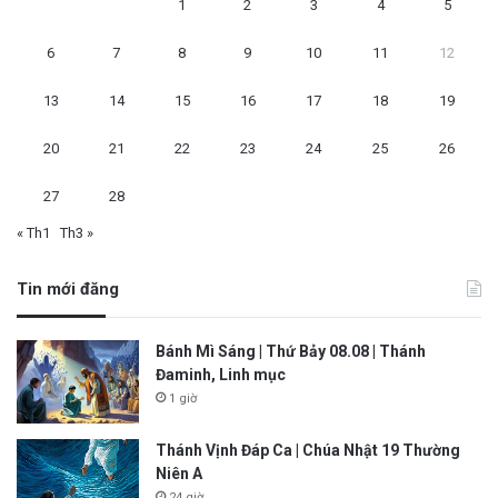
1
2
3
4
5
6
7
8
9
10
11
12
13
14
15
16
17
18
19
20
21
22
23
24
25
26
27
28
« Th1
Th3 »
Tin mới đăng
Bánh Mì Sáng | Thứ Bảy 08.08 | Thánh
Đaminh, Linh mục
1 giờ
Thánh Vịnh Đáp Ca | Chúa Nhật 19 Thường
Niên A
24 giờ