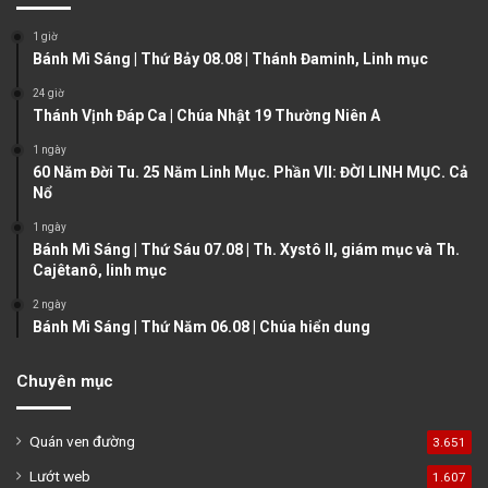
o
a
1 giờ
u
g
Bánh Mì Sáng | Thứ Bảy 08.08 | Thánh Đaminh, Linh mục
s
e
24 giờ
Thánh Vịnh Đáp Ca | Chúa Nhật 19 Thường Niên A
p
a
1 ngày
60 Năm Đời Tu. 25 Năm Linh Mục. Phần VII: ĐỜI LINH MỤC. Cả
g
Nổ
e
1 ngày
Bánh Mì Sáng | Thứ Sáu 07.08 | Th. Xystô II, giám mục và Th.
Cajêtanô, linh mục
2 ngày
Bánh Mì Sáng | Thứ Năm 06.08 | Chúa hiển dung
Chuyên mục
Quán ven đường
3.651
Lướt web
1.607