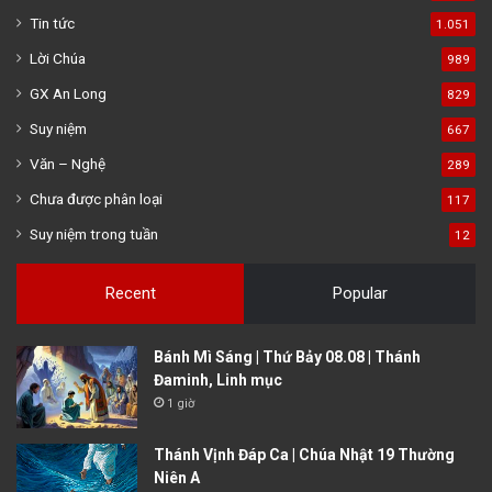
Tin tức
1.051
Lời Chúa
989
GX An Long
829
Suy niệm
667
Văn – Nghệ
289
Chưa được phân loại
117
Suy niệm trong tuần
12
Recent
Popular
Bánh Mì Sáng | Thứ Bảy 08.08 | Thánh
Đaminh, Linh mục
1 giờ
Thánh Vịnh Đáp Ca | Chúa Nhật 19 Thường
Niên A