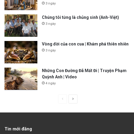
3 ngày
Chúng tôi từng là chủng sinh (Anh-Việt)
3 ngày
Vòng đời của con cua | Khám phá thiên nhiên
3 ngày
Những Con Đường Đã Mất Đi | Truyện Phạm
Quỳnh Anh | Video
4 ngày
P
N
r
e
e
x
v
t
Tin mới đăng
i
p