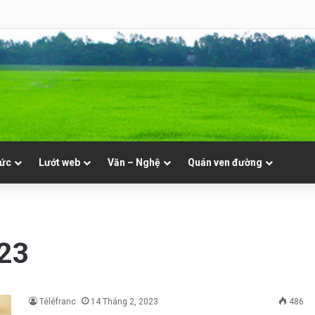
NVT
tức
Lướt web
Văn – Nghệ
Quán ven đường
023
Téléfranc
14 Tháng 2, 2023
486