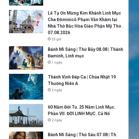
Lễ Tạ Ơn Mừng Kim Khánh Linh Mục
Cha Đôminicô Phạm Văn Khâm tại
Nhà Thờ Bắc Hòa Giáo Phận Mỹ Tho .
07.08.2026
23 giờ
Bánh Mì Sáng | Thứ Bảy 08.08 | Thánh
Đaminh, Linh mục
1 ngày
Thánh Vịnh Đáp Ca | Chúa Nhật 19
Thường Niên A
2 ngày
60 Năm Đời Tu. 25 Năm Linh Mục.
Phần VII: ĐỜI LINH MỤC. Cả Nổ
2 ngày
Bánh Mì Sáng | Thứ Sáu 07.08 | Th.