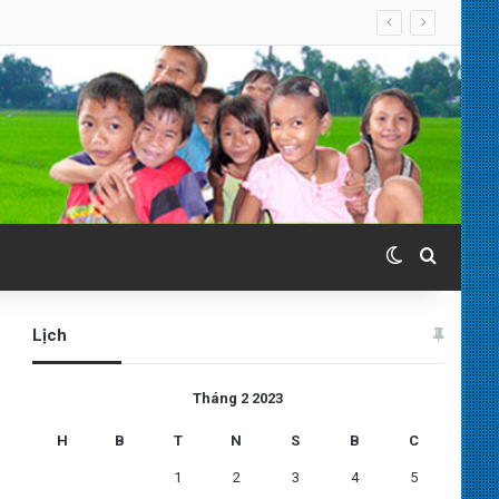
Switch skin
Search 
Lịch
Tháng 2 2023
H
B
T
N
S
B
C
1
2
3
4
5