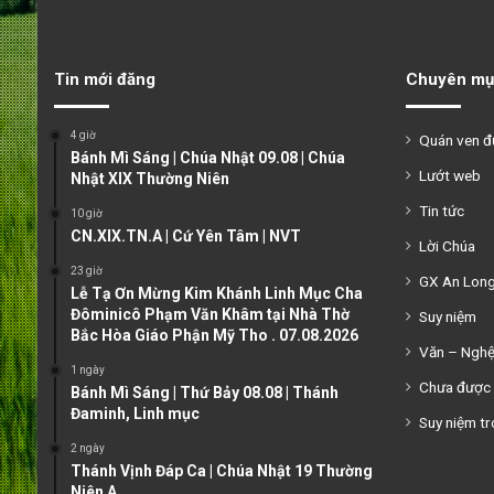
Tin mới đăng
Chuyên mụ
4 giờ
Quán ven 
Bánh Mì Sáng | Chúa Nhật 09.08 | Chúa
Lướt web
Nhật XIX Thường Niên
Tin tức
10 giờ
CN.XIX.TN.A | Cứ Yên Tâm | NVT
Lời Chúa
23 giờ
GX An Lon
Lễ Tạ Ơn Mừng Kim Khánh Linh Mục Cha
Đôminicô Phạm Văn Khâm tại Nhà Thờ
Suy niệm
Bắc Hòa Giáo Phận Mỹ Tho . 07.08.2026
Văn – Ngh
1 ngày
Chưa được 
Bánh Mì Sáng | Thứ Bảy 08.08 | Thánh
Đaminh, Linh mục
Suy niệm tr
2 ngày
Thánh Vịnh Đáp Ca | Chúa Nhật 19 Thường
Niên A