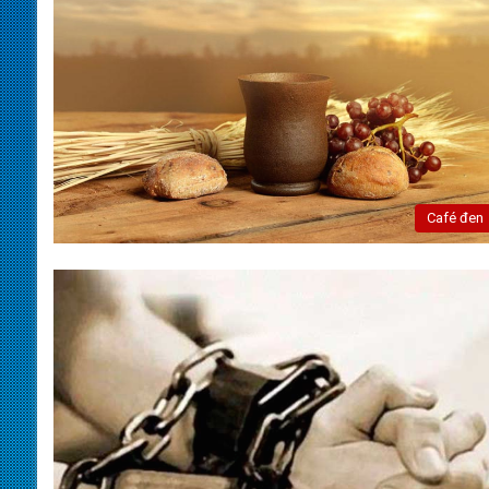
Café đen