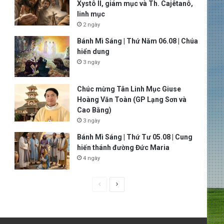
Xystô II, giám mục và Th. Cajêtanô,
linh mục
2 ngày
Bánh Mì Sáng | Thứ Năm 06.08 | Chúa
hiển dung
3 ngày
Chúc mừng Tân Linh Mục Giuse
Hoàng Văn Toàn (GP Lạng Sơn và
Cao Bằng)
3 ngày
Bánh Mì Sáng | Thứ Tư 05.08 | Cung
hiến thánh đường Đức Maria
4 ngày
P
N
r
e
e
x