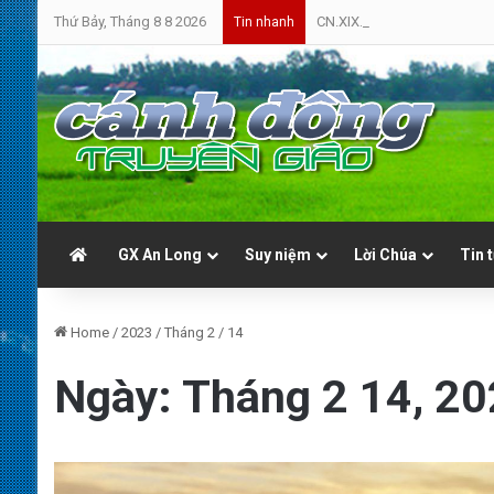
Thứ Bảy, Tháng 8 8 2026
CN.XIX.TN.A | Cứ Yên Tâm | 
Tin nhanh
GX An Long
Suy niệm
Lời Chúa
Tin 
Home
/
2023
/
Tháng 2
/
14
Ngày:
Tháng 2 14, 2