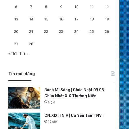
6
7
8
9
10
11
12
13
14
15
16
17
18
19
20
21
22
23
24
25
26
27
28
« Th1
Th3 »
Tin mới đăng
Bánh Mì Sáng | Chúa Nhật 09.08 |
Chúa Nhật XIX Thường Niên
4 giờ
CN.XIX.TN.A | Cứ Yên Tâm | NVT
10 giờ