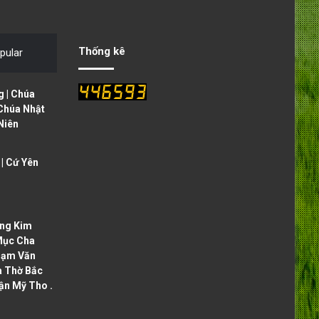
v
t
i
p
o
a
Thống kê
pular
u
g
s
e
 | Chúa
p
 Chúa Nhật
Niên
a
g
| Cứ Yên
e
ng Kim
Mục Cha
hạm Văn
à Thờ Bắc
ận Mỹ Tho .