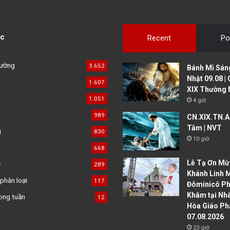
c
Recent
Po
đường
3.652
Bánh Mì Sáng
Nhật 09.08 |
1.607
XIX Thường 
1.051
4 giờ
989
CN.XIX.TN.A 
Tâm | NVT
g
830
10 giờ
668
Lễ Tạ Ơn Mừ
ệ
289
Khánh Linh 
phân loại
117
Đôminicô P
Khâm tại Nh
ong tuần
12
Hòa Giáo Ph
07.08.2026
23 giờ