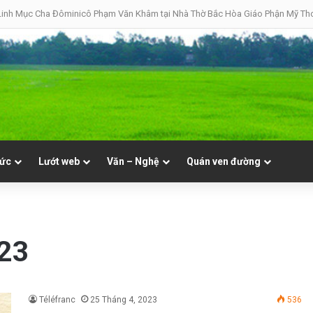
inh Mục Cha Đôminicô Phạm Văn Khâm tại Nhà Thờ Bắc Hòa Giáo Phận Mỹ Tho 
tức
Lướt web
Văn – Nghệ
Quán ven đường
023
Téléfranc
25 Tháng 4, 2023
536