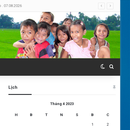
. 07.08.2026
Switch skin
Search 
Lịch
Tháng 4 2023
H
B
T
N
S
B
C
1
2