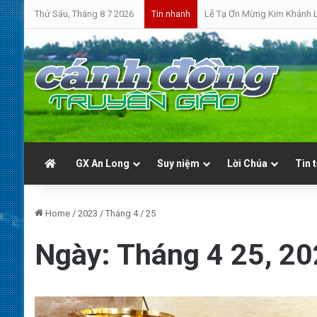
Thứ Sáu, Tháng 8 7 2026
Lễ Tạ Ơn Mừng Kim Khánh L
Tin nhanh
GX An Long
Suy niệm
Lời Chúa
Tin 
Home
/
2023
/
Tháng 4
/
25
Ngày:
Tháng 4 25, 2