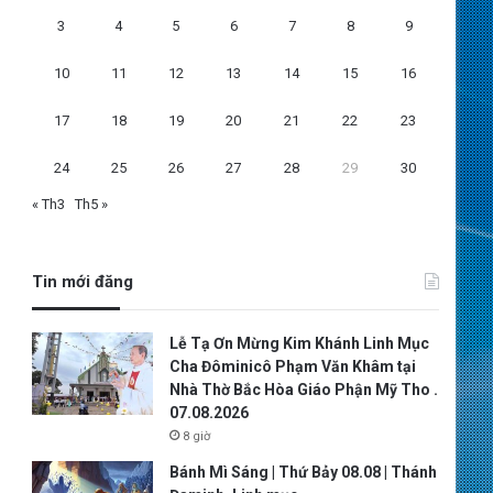
3
4
5
6
7
8
9
10
11
12
13
14
15
16
17
18
19
20
21
22
23
24
25
26
27
28
29
30
« Th3
Th5 »
Tin mới đăng
Lễ Tạ Ơn Mừng Kim Khánh Linh Mục
Cha Đôminicô Phạm Văn Khâm tại
Nhà Thờ Bắc Hòa Giáo Phận Mỹ Tho .
07.08.2026
8 giờ
Bánh Mì Sáng | Thứ Bảy 08.08 | Thánh