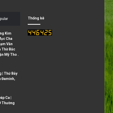
v
t
i
p
o
a
Thống kê
pular
u
g
s
e
ng Kim
p
Mục Cha
hạm Văn
a
à Thờ Bắc
g
ận Mỹ Tho .
e
 | Thứ Bảy
h Đaminh,
áp Ca |
9 Thường