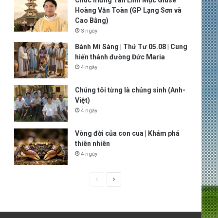
Chúc mừng Tân Linh Mục Giuse
Hoàng Văn Toàn (GP Lạng Sơn và
Cao Bằng)
3 ngày
Bánh Mì Sáng | Thứ Tư 05.08 | Cung
hiến thánh đường Đức Maria
4 ngày
Chúng tôi từng là chủng sinh (Anh-
Việt)
4 ngày
Vòng đời của con cua | Khám phá
thiên nhiên
4 ngày
P
N
r
e
e
x