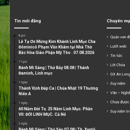
Tin mới đăng
Chuyên mụ
8 giờ
Quán ven 
Lễ Tạ Ơn Mừng Kim Khánh Linh Mục Cha
Lướt web
Đôminicô Phạm Văn Khâm tại Nhà Thờ
Bắc Hòa Giáo Phận Mỹ Tho . 07.08.2026
Tin tức
11 giờ
Lời Chúa
Bánh Mì Sáng | Thứ Bảy 08.08 | Thánh
Đaminh, Linh mục
GX An Lon
1 ngày
Suy niệm
Thánh Vịnh Đáp Ca | Chúa Nhật 19 Thường
Văn – Ngh
Niên A
Chưa được 
1 ngày
60 Năm Đời Tu. 25 Năm Linh Mục. Phần
Suy niệm tr
VII: ĐỜI LINH MỤC. Cả Nổ
2 ngày
Bánh Mì Sáng | Thứ Sáu 07.08 | Th. Xystô