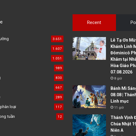
c
Recent
Po
đường
3.651
Lễ Tạ Ơn Mừ
Khánh Linh 
1.607
Đôminicô P
1.051
Khâm tại Nh
Hòa Giáo Ph
989
07.08.2026
g
830
8 giờ
667
Bánh Mì Sáng
08.08 | Thán
ệ
289
Linh mục
phân loại
117
11 giờ
ong tuần
12
Thánh Vịnh Đ
Chúa Nhật 1
Niên A