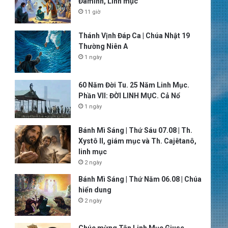
Đaminh, Linh mục
11 giờ
Thánh Vịnh Đáp Ca | Chúa Nhật 19
Thường Niên A
1 ngày
60 Năm Đời Tu. 25 Năm Linh Mục.
Phần VII: ĐỜI LINH MỤC. Cả Nổ
1 ngày
Bánh Mì Sáng | Thứ Sáu 07.08 | Th.
Xystô II, giám mục và Th. Cajêtanô,
linh mục
2 ngày
Bánh Mì Sáng | Thứ Năm 06.08 | Chúa
hiển dung
2 ngày