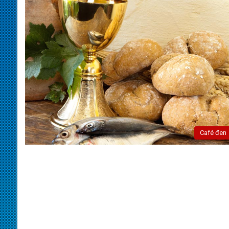
Café đen