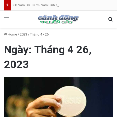
60 Năm Đời Tu. 25 Năm Linh Mục. Phần VII: ĐỜI LINH MỤC. Cả Nổ
Menu
Se
Home
/
2023
/
Tháng 4
/
26
Ngày:
Tháng 4 26,
2023