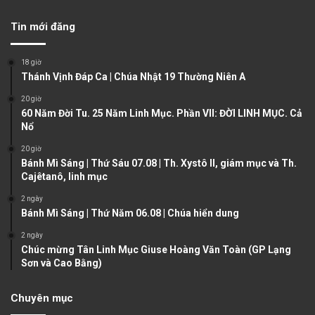
v
t
Tin mới đăng
i
p
o
a
18 giờ
u
g
Thánh Vịnh Đáp Ca | Chúa Nhật 19 Thường Niên A
s
e
20 giờ
60 Năm Đời Tu. 25 Năm Linh Mục. Phần VII: ĐỜI LINH MỤC. Cả
p
Nổ
a
20 giờ
g
Bánh Mì Sáng | Thứ Sáu 07.08 | Th. Xystô II, giám mục và Th.
e
Cajêtanô, linh mục
2 ngày
Bánh Mì Sáng | Thứ Năm 06.08 | Chúa hiển dung
2 ngày
Chúc mừng Tân Linh Mục Giuse Hoàng Văn Toàn (GP Lạng
Sơn và Cao Bằng)
Chuyên mục