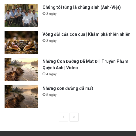
Chúng tôi từng là chủng sinh (Anh-Việt)
3 ngày
Vòng đời của con cua | Khám phá thiên nhiên
3 ngày
Những Con Đường Đã Mất Đi | Truyện Phạm
Quỳnh Anh | Video
4 ngày
Những con đường đã mất
5 ngày
P
N
r
e
e
x