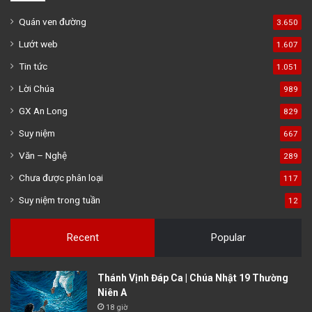
Quán ven đường
3.650
Lướt web
1.607
Tin tức
1.051
Lời Chúa
989
GX An Long
829
Suy niệm
667
Văn – Nghệ
289
Chưa được phân loại
117
Suy niệm trong tuần
12
Recent
Popular
Thánh Vịnh Đáp Ca | Chúa Nhật 19 Thường
Niên A
18 giờ