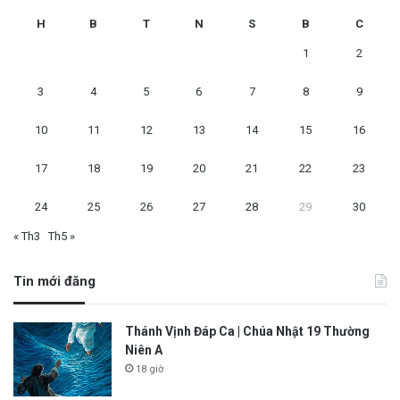
H
B
T
N
S
B
C
1
2
3
4
5
6
7
8
9
10
11
12
13
14
15
16
17
18
19
20
21
22
23
24
25
26
27
28
29
30
« Th3
Th5 »
Tin mới đăng
Thánh Vịnh Đáp Ca | Chúa Nhật 19 Thường
Niên A
18 giờ