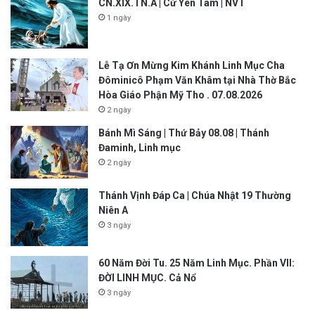
CN.XIX.TN.A | Cứ Yên Tâm | NVT
1 ngày
Lễ Tạ Ơn Mừng Kim Khánh Linh Mục Cha
Đôminicô Phạm Văn Khâm tại Nhà Thờ Bắc
Hòa Giáo Phận Mỹ Tho . 07.08.2026
2 ngày
Bánh Mì Sáng | Thứ Bảy 08.08 | Thánh
Đaminh, Linh mục
2 ngày
Thánh Vịnh Đáp Ca | Chúa Nhật 19 Thường
Niên A
3 ngày
60 Năm Đời Tu. 25 Năm Linh Mục. Phần VII:
ĐỜI LINH MỤC. Cả Nổ
3 ngày