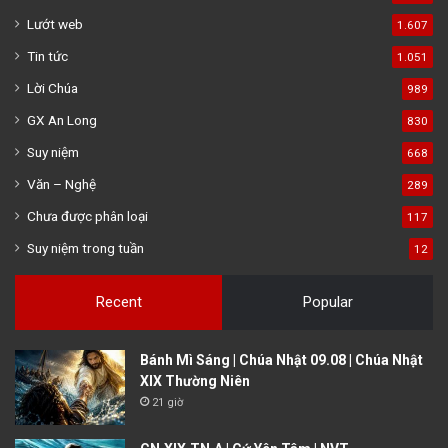
Lướt web
1.607
Tin tức
1.051
Lời Chúa
989
GX An Long
830
Suy niệm
668
Văn – Nghệ
289
Chưa được phân loại
117
Suy niệm trong tuần
12
Recent
Popular
Bánh Mì Sáng | Chúa Nhật 09.08 | Chúa Nhật
XIX Thường Niên
21 giờ