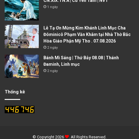
CN.XIX.TN.A | Cứ Yên Tâm | NVT
1 ngày
Lễ Tạ Ơn Mừng Kim Khánh Linh Mục Cha
Đôminicô Phạm Văn Khâm tại Nhà Thờ Bắc
Hòa Giáo Phận Mỹ Tho . 07.08.2026
2 ngày
Bánh Mì Sáng | Thứ Bảy 08.08 | Thánh
Đaminh, Linh mục
2 ngày
Thống kê
© Copyright 2026
. All Rights Reserved.