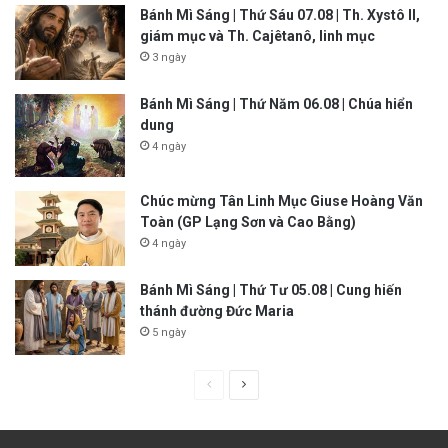
Bánh Mì Sáng | Thứ Sáu 07.08 | Th. Xystô II,
giám mục và Th. Cajêtanô, linh mục
3 ngày
Bánh Mì Sáng | Thứ Năm 06.08 | Chúa hiển
dung
4 ngày
Chúc mừng Tân Linh Mục Giuse Hoàng Văn
Toàn (GP Lạng Sơn và Cao Bằng)
4 ngày
Bánh Mì Sáng | Thứ Tư 05.08 | Cung hiến
thánh đường Đức Maria
5 ngày
P
N
r
e
e
x