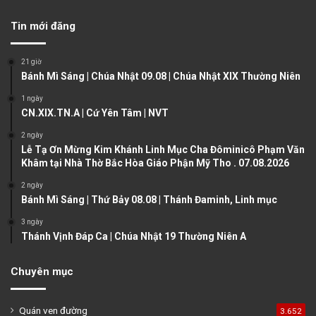
v
t
Tin mới đăng
i
p
o
a
21 giờ
u
g
Bánh Mì Sáng | Chúa Nhật 09.08 | Chúa Nhật XIX Thường Niên
s
e
1 ngày
CN.XIX.TN.A | Cứ Yên Tâm | NVT
p
a
2 ngày
Lễ Tạ Ơn Mừng Kim Khánh Linh Mục Cha Đôminicô Phạm Văn
g
Khâm tại Nhà Thờ Bắc Hòa Giáo Phận Mỹ Tho . 07.08.2026
e
2 ngày
Bánh Mì Sáng | Thứ Bảy 08.08 | Thánh Đaminh, Linh mục
3 ngày
Thánh Vịnh Đáp Ca | Chúa Nhật 19 Thường Niên A
Chuyên mục
Quán ven đường
3.652