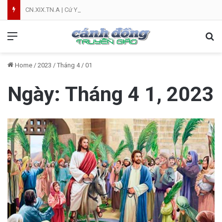
CN.XIX.TN.A | Cứ Yên Tâm | NVT
Menu
Se
Home
/
2023
/
Tháng 4
/
01
Ngày:
Tháng 4 1, 2023