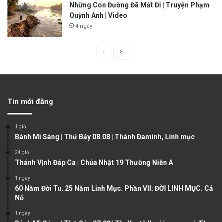
Những Con Đường Đã Mất Đi | Truyện Phạm
Quỳnh Anh | Video
4 ngày
P
N
r
e
e
x
v
t
Tin mới đăng
i
p
o
a
1 giờ
u
g
Bánh Mì Sáng | Thứ Bảy 08.08 | Thánh Đaminh, Linh mục
s
e
24 giờ
Thánh Vịnh Đáp Ca | Chúa Nhật 19 Thường Niên A
p
a
1 ngày
60 Năm Đời Tu. 25 Năm Linh Mục. Phần VII: ĐỜI LINH MỤC. Cả
g
Nổ
e
1 ngày