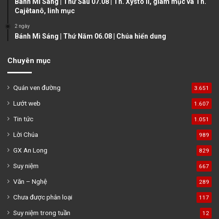
Bánh Mì Sáng | Thứ Sáu 07.08 | Th. Xystô II, giám mục và Th.
Cajêtanô, linh mục
2 ngày
Bánh Mì Sáng | Thứ Năm 06.08 | Chúa hiển dung
Chuyên mục
Quán ven đường
3.651
Lướt web
1.607
Tin tức
1.051
Lời Chúa
989
GX An Long
829
Suy niệm
667
Văn – Nghệ
289
Chưa được phân loại
117
Suy niệm trong tuần
12