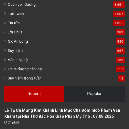
Quán ven đường
3.651
Lướt web
1.607
Tin tức
1.051
Lời Chúa
989
GX An Long
830
Suy niệm
667
Văn – Nghệ
289
Chưa được phân loại
117
Suy niệm trong tuần
12
Recent
Popular
Lễ Tạ Ơn Mừng Kim Khánh Linh Mục Cha Đôminicô Phạm Văn
Khâm tại Nhà Thờ Bắc Hòa Giáo Phận Mỹ Tho . 07.08.2026
24 phút