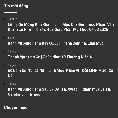
v
t
Tin mới đăng
i
p
o
a
24 phút
u
g
Lễ Tạ Ơn Mừng Kim Khánh Linh Mục Cha Đôminicô Phạm Văn
Khâm tại Nhà Thờ Bắc Hòa Giáo Phận Mỹ Tho . 07.08.2026
s
e
3 giờ
p
Bánh Mì Sáng | Thứ Bảy 08.08 | Thánh Đaminh, Linh mục
a
1 ngày
g
Thánh Vịnh Đáp Ca | Chúa Nhật 19 Thường Niên A
e
1 ngày
60 Năm Đời Tu. 25 Năm Linh Mục. Phần VII: ĐỜI LINH MỤC. Cả
Nổ
1 ngày
Bánh Mì Sáng | Thứ Sáu 07.08 | Th. Xystô II, giám mục và Th.
Cajêtanô, linh mục
Chuyên mục