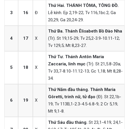
Thứ Hai. THÁNH TÔMA, TÔNG ĐỒ.
3
16
Đ
Lễ kính. Ep 2,19-22; Tv 116,1bc.2; Ga
20,29; Ga 20,24-29.
Thứ Ba. Thánh Êlisabeth Bồ Đào Nha
4
17
X
(Tr). St 19,15-29; Tv 25,2-3.9-10.11-12;
Tv 129,5; Mt 8,23-27.
Thứ Tư. Thánh Antôn Maria
Zaccaria, linh mục
(Tr). St 21,5.8-20a;
5
18
X
Tv 33,7-8.10-11.12-13; Gc 1,18; Mt 8,28-
34.
Thứ Năm đầu tháng. Thánh Maria
Gôretti, trinh nữ, tử đạo
(Đ). St 22,1b-
6
19
X
19; Tv 113B,1-2.3-4.5-6.8-9; 2 Cr 5,19;
Mt 9,1-8.
Thứ Sáu đầu tháng.
St 23,1-4.19; 24,1-