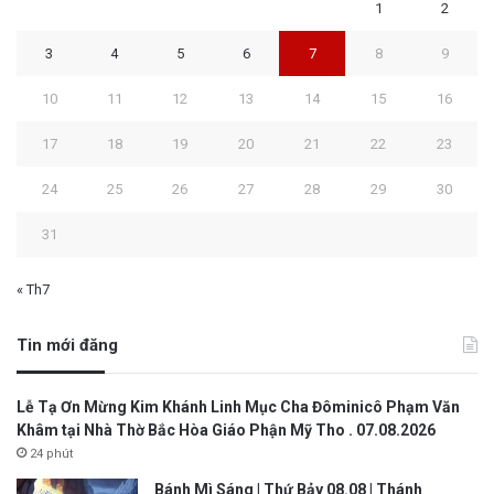
1
2
3
4
5
6
7
8
9
10
11
12
13
14
15
16
17
18
19
20
21
22
23
24
25
26
27
28
29
30
31
« Th7
Tin mới đăng
Lễ Tạ Ơn Mừng Kim Khánh Linh Mục Cha Đôminicô Phạm Văn
Khâm tại Nhà Thờ Bắc Hòa Giáo Phận Mỹ Tho . 07.08.2026
24 phút
Bánh Mì Sáng | Thứ Bảy 08.08 | Thánh