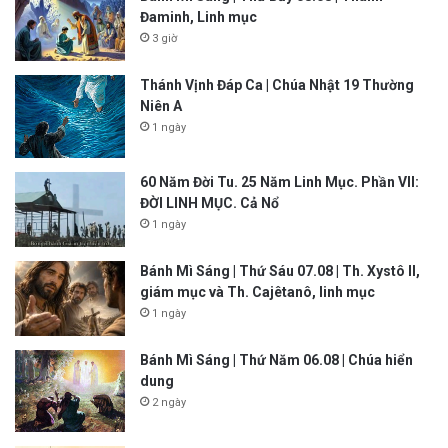
Đaminh, Linh mục
3 giờ
Thánh Vịnh Đáp Ca | Chúa Nhật 19 Thường
Niên A
1 ngày
60 Năm Đời Tu. 25 Năm Linh Mục. Phần VII:
ĐỜI LINH MỤC. Cả Nổ
1 ngày
Bánh Mì Sáng | Thứ Sáu 07.08 | Th. Xystô II,
giám mục và Th. Cajêtanô, linh mục
1 ngày
Bánh Mì Sáng | Thứ Năm 06.08 | Chúa hiển
dung
2 ngày