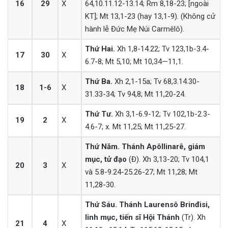
16
29
X
64,10.11.12-13.14; Rm 8,18-23; [ngoài
KT]; Mt 13,1-23 (hay 13,1-9). (Không cử
hành lễ Đức Mẹ Núi Carmêlô).
Thứ Hai.
Xh 1,8-14.22; Tv 123,1b-3.4-
17
30
X
6.7-8; Mt 5,10; Mt 10,34—11,1.
Thứ Ba.
Xh 2,1-15a; Tv 68,3.14.30-
18
1-6
X
31.33-34; Tv 94,8; Mt 11,20-24.
Thứ Tư.
Xh 3,1-6.9-12; Tv 102,1b-2.3-
19
2
X
4.6-7; x. Mt 11,25; Mt 11,25-27.
Thứ Năm. Thánh Apôllinarê, giám
mục, tử đạo
(Đ). Xh 3,13-20; Tv 104,1
20
3
X
và 5.8-9.24-25.26-27; Mt 11,28; Mt
11,28-30.
Thứ Sáu. Thánh Laurensô Brinđisi,
linh mục, tiến sĩ Hội Thánh
(Tr). Xh
21
4
X