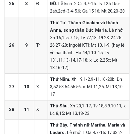
25
8
Đ
ĐỒ.
Lễ kính. 2 Cr 4,7-15; Tv 125,1bc-
2ab.2cd-3.4-5.6; Ga 15,16; Mt 20,20-28.
Thứ Tư. Thánh Gioakim và thánh
Anna, song thân Đức Maria.
Lễ nhớ.
Xh 16,1-5.9-15; Tv 77,18-19.23-24.25-
26
9
Tr
26.27-28; [ngoài KT]; Mt 13,1-9. (hay lễ
về hai thánh: Hc 44,1.10-15; Tv
131,11.13-14.17-18; x. Lc 2,25c; Mt
13,16-17).
Thứ Năm.
Xh 19,1-2.9-11.16-20b; Đn
27
10
X
3,52.53.54.55.56; x. Mt 11,25; Mt 13,10-
17.
Thứ Sáu.
Xh 20,1-17; Tv 18,8.9.10.11; x.
28
11
X
Lc 8,15; Mt 13,18-23.
Thứ Bảy. Thánh nữ Martha, Maria và
Ladarô.
Lễ nhớ. 1 Ga 4,7-16; Tv 33,2-