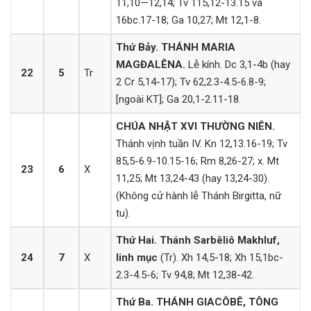
11,10—12,14; Tv 115,12-13.15 và
16bc.17-18; Ga 10,27; Mt 12,1-8.
Thứ Bảy. THÁNH MARIA
MAGĐALÊNA.
Lễ kính. Dc 3,1-4b (hay
22
5
Tr
2 Cr 5,14-17); Tv 62,2.3-4.5-6.8-9;
[ngoài KT]; Ga 20,1-2.11-18.
CHÚA NHẬT XVI THƯỜNG NIÊN.
Thánh vịnh tuần IV. Kn 12,13.16-19; Tv
85,5-6.9-10.15-16; Rm 8,26-27; x. Mt
23
6
X
11,25; Mt 13,24-43 (hay 13,24-30).
(Không cử hành lễ Thánh Birgitta, nữ
tu).
Thứ Hai. Thánh Sarbêliô Makhluf,
24
7
X
linh mục
(Tr). Xh 14,5-18; Xh 15,1bc-
2.3-4.5-6; Tv 94,8; Mt 12,38-42.
Thứ Ba. THÁNH GIACÔBÊ, TÔNG