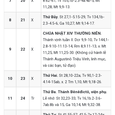
7
20
X
8.62-67; Tv 105,1b-2.3-4a.4b-5; Mt
11,28; Mt 9,9-13.
Thứ Bảy.
St 27,1-5.15-29; Tv 134,1b-
8
21
X
2.3-4.5-6; Ga 10,27; Mt 9,14-17.
CHÚA NHẬT XIV THƯỜNG NIÊN.
Thánh vịnh tuần II. Dcr 9,9-10; Tv 144,1-
2.8-9.10-11.13-14; Rm 8,9.11-13; x. Mt
9
22
X
11,25; Mt 11,25-30. (Không cử hành lễ
Thánh Augustinô Triệu Vinh, linh mục,
và các bạn, tử đạo).
Thứ Hai.
St 28,10-22a; Tv 90,1-2.3-
10
23
X
4.14-15ab; x. 2 Tm 1,10; Mt 9,18-26.
Thứ Ba. Thánh Bênêđictô, viện phụ.
11
24
Tr
Lễ nhớ. St 32,23-33; Tv 16,1b.2-3.6-
7ab.8b và 15; Ga 10,14; Mt 9,32-38.
Thứ Tư.
St 41,55-57; 42,5-7a.17-24a;