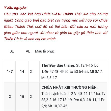
Ý cầu nguyện:
Cầu cho việc kết hợp Chúa Giêsu Thánh Thể: Xin cho những
người Công giáo biết đặc biệt coi trọng việc kết hợp với Chúa
Giêsu Thánh Thể, nhờ đó có thể biến đổi sâu xa mối tương
giao giữa con người với nhau và giúp họ gặp gỡ thân tình với
Thiên Chúa và anh chị em mình.
DL AL Màu lễ phục
Thứ Bảy đầu tháng.
St 18,1-15; Lc
1-7
14
X
1,46-47.48-49.50 và 53.54-55; Mt 8,17;
Mt 8,5-17.
CHÚA NHẬT XIII THƯỜNG NIÊN.
Thánh vịnh tuần I. 2 V 4,8-11.14-16a; Tv
2
15
X
88,2-3.16-17.18-19; Rm 6,3-4.8-11; 1 Pr
2,9; Mt 10,37-42.