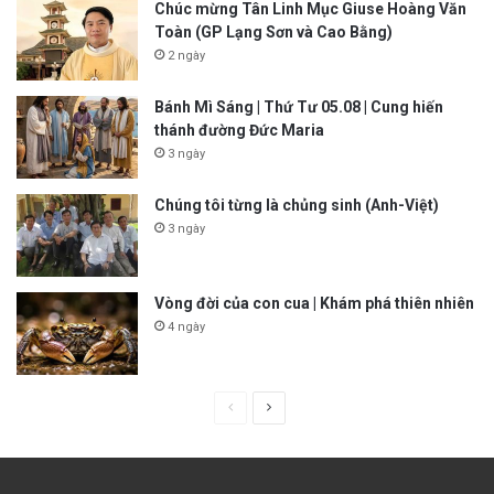
Chúc mừng Tân Linh Mục Giuse Hoàng Văn
Toàn (GP Lạng Sơn và Cao Bằng)
2 ngày
Bánh Mì Sáng | Thứ Tư 05.08 | Cung hiến
thánh đường Đức Maria
3 ngày
Chúng tôi từng là chủng sinh (Anh-Việt)
3 ngày
Vòng đời của con cua | Khám phá thiên nhiên
4 ngày
P
N
r
e
e
x