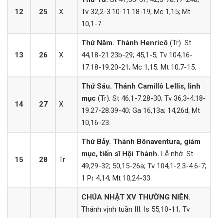
12
25
X
Tv 32,2-3.10-11.18-19; Mc 1,15; Mt
10,1-7.
Thứ Năm. Thánh Henricô
(Tr). St
13
26
X
44,18-21.23b-29; 45,1-5; Tv 104,16-
17.18-19.20-21; Mc 1,15; Mt 10,7-15.
Thứ Sáu. Thánh Camillô Lellis, linh
mục
(Tr). St 46,1-7.28-30; Tv 36,3-4.18-
14
27
X
19.27-28.39-40; Ga 16,13a; 14,26d; Mt
10,16-23.
Thứ Bảy. Thánh Bônaventura, giám
mục, tiến sĩ Hội Thánh.
Lễ nhớ. St
15
28
Tr
49,29-32; 50,15-26a; Tv 104,1-2.3-4.6-7;
1 Pr 4,14; Mt 10,24-33.
CHÚA NHẬT XV THƯỜNG NIÊN.
Thánh vịnh tuần III. Is 55,10-11; Tv