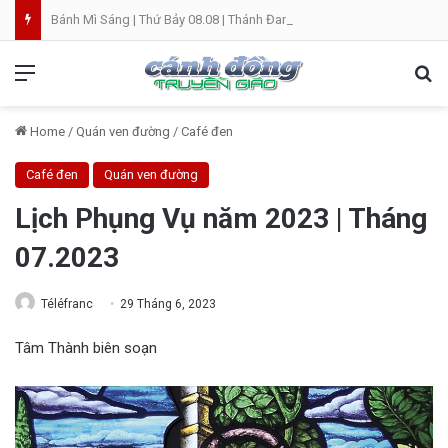
Bánh Mì Sáng | Thứ Bảy 08.08 | Thánh Đaminh, Linh mục
Menu
Se
Home
/
Quán ven đường
/
Café đen
Café đen
Quán ven đường
Lịch Phụng Vụ năm 2023 | Tháng
07.2023
Téléfranc
29 Tháng 6, 2023
Tâm Thành biên soạn