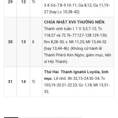
29
12
Tr
3.4-5.6-7.8-9.10-11; Ga 8,12; Ga 11,19-
27 (hay Lc 10,38-42).
CHÚA NHẬT XVII THƯỜNG NIÊN.
Thánh vịnh tuần I. 1 V 3,5.7-12; Tv
118,57 và 72.76-77.127-128.129-130;
30
13
X
Rm 8,28-30; x. Mt 11,25; Mt 13,44-52
(hay 13,44-46). (Không cử hành lễ
Thánh Phêrô Kim Ngôn, giám mục, tiến
sĩ Hội Thánh).
Thứ Hai. Thánh Ignatiô Loyôla, linh
mục.
Lễ nhớ. Xh 32,15-24.30-34; Tv
31
14
Tr
105,19-20.21-22.23; Gc 1,18; Mt 13,31-
35.