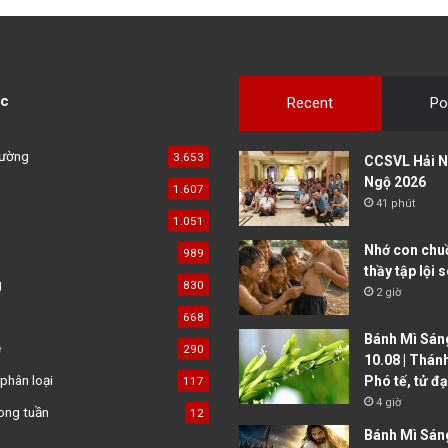
c
Recent
Po
đường
3.653
CCSVL Hải N
Ngộ 2026
1.607
41 phút
1.051
Nhớ con chu
989
thầy tập lội 
g
830
2 giờ
668
Bánh Mì Sáng
ệ
290
10.08 | Thán
phân loại
Phó tế, tử đ
117
4 giờ
ong tuần
12
Bánh Mì Sáng