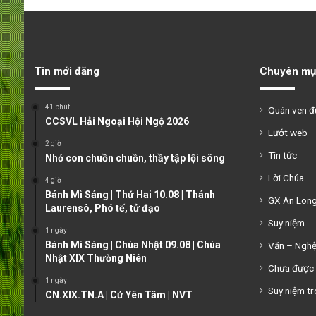
Tin mới đăng
Chuyên mụ
41 phút
Quán ven 
CCSVL Hải Ngoại Hội Ngộ 2026
Lướt web
2 giờ
Tin tức
Nhớ con chuồn chuồn, thầy tập lội sông
Lời Chúa
4 giờ
Bánh Mì Sáng | Thứ Hai 10.08 | Thánh
GX An Lon
Laurensô, Phó tế, tử đạo
Suy niệm
1 ngày
Bánh Mì Sáng | Chúa Nhật 09.08 | Chúa
Văn – Ngh
Nhật XIX Thường Niên
Chưa được 
1 ngày
Suy niệm tr
CN.XIX.TN.A | Cứ Yên Tâm | NVT