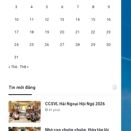
3
4
5
6
7
8
9
10
11
12
13
14
15
16
17
18
19
20
21
22
23
24
25
26
27
28
29
30
31
« Th6
Th8 »
Tin mới đăng
CCSVL Hải Ngoại Hội Ngộ 2026
41 phút
Nhớ con chuồn chuồn, thầy tập lội