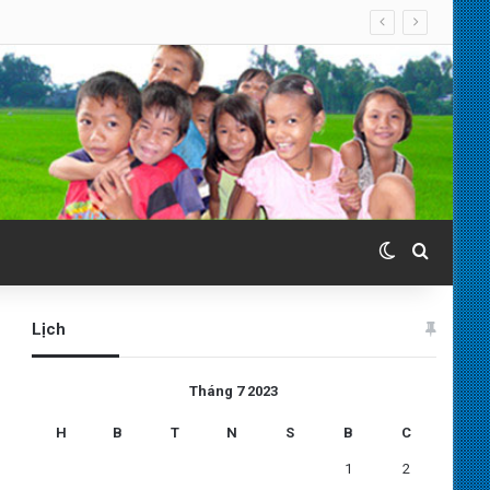
Switch skin
Search 
Lịch
Tháng 7 2023
H
B
T
N
S
B
C
1
2