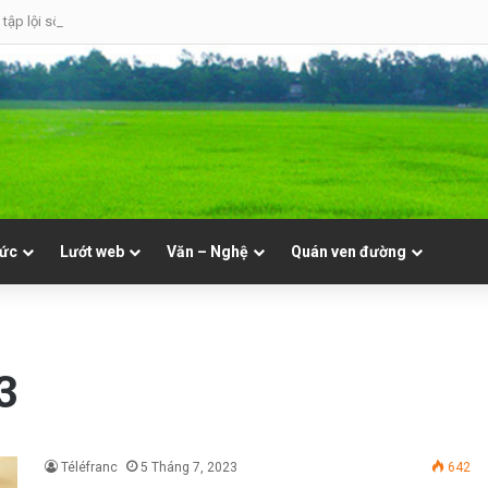
tập lội sông
tức
Lướt web
Văn – Nghệ
Quán ven đường
3
Téléfranc
5 Tháng 7, 2023
642