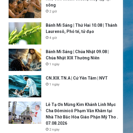
sông
2 giờ
Bánh Mì Sáng | Thứ Hai 10.08 | Thánh
Laurensô, Phó tế, tử đạo
4 giờ
Bánh Mì Sáng | Chúa Nhật 09.08 |
Chúa Nhật XIX Thường Niên
1 ngày
CN.XIX.TN.A | Cứ Yên Tâm | NVT
1 ngày
Lễ Tạ Ơn Mừng Kim Khánh Linh Mục
Cha Đôminicô Phạm Văn Khâm tại
Nhà Thờ Bắc Hòa Giáo Phận Mỹ Tho .
07.08.2026
2 ngày