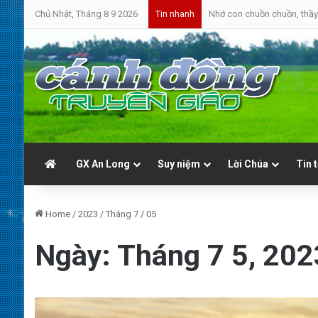
Chủ Nhật, Tháng 8 9 2026
Nhớ con chuồn chuồn, thầy 
Tin nhanh
GX An Long
Suy niệm
Lời Chúa
Tin 
Home
/
2023
/
Tháng 7
/
05
Ngày:
Tháng 7 5, 202