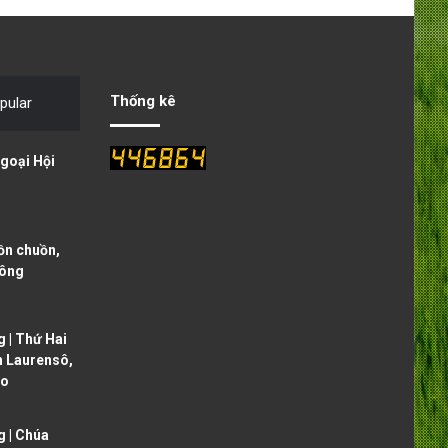
e
x
v
t
i
p
o
a
Thống kê
pular
u
g
s
e
goại Hội
p
a
g
ồn chuồn,
e
sông
 | Thứ Hai
h Laurensô,
ạo
 | Chúa