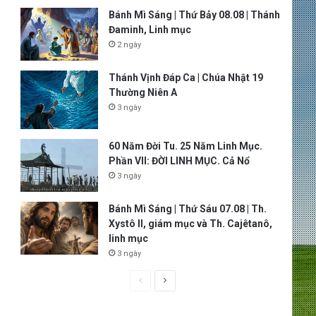
Bánh Mì Sáng | Thứ Bảy 08.08 | Thánh
Đaminh, Linh mục
2 ngày
Thánh Vịnh Đáp Ca | Chúa Nhật 19
Thường Niên A
3 ngày
60 Năm Đời Tu. 25 Năm Linh Mục.
Phần VII: ĐỜI LINH MỤC. Cả Nổ
3 ngày
Bánh Mì Sáng | Thứ Sáu 07.08 | Th.
Xystô II, giám mục và Th. Cajêtanô,
linh mục
3 ngày
P
N
r
e