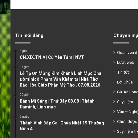
Tin mới đăng
Chuyên mụ
5 giờ
Quán ven 
CN.XIX.TN.A | Cứ Yên Tâm | NVT
Lướt web
17 giờ
Tin tức
Lễ Tạ Ơn Mừng Kim Khánh Linh Mục Cha
Đôminicô Phạm Văn Khâm tại Nhà Thờ
Lời Chúa
Bắc Hòa Giáo Phận Mỹ Tho . 07.08.2026
GX An Lon
20 giờ
Bánh Mì Sáng | Thứ Bảy 08.08 | Thánh
Suy niệm
Đaminh, Linh mục
Văn – Ngh
2 ngày
Chưa được 
Thánh Vịnh Đáp Ca | Chúa Nhật 19 Thường
Niên A
Suy niệm tr