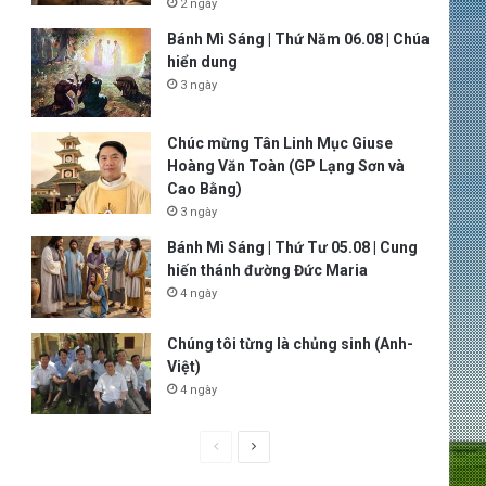
2 ngày
Bánh Mì Sáng | Thứ Năm 06.08 | Chúa
hiển dung
3 ngày
Chúc mừng Tân Linh Mục Giuse
Hoàng Văn Toàn (GP Lạng Sơn và
Cao Bằng)
3 ngày
Bánh Mì Sáng | Thứ Tư 05.08 | Cung
hiến thánh đường Đức Maria
4 ngày
Chúng tôi từng là chủng sinh (Anh-
Việt)
4 ngày
P
N
r
e