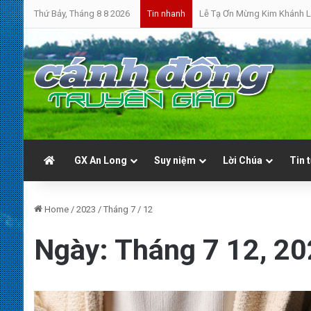
Thứ Bảy, Tháng 8 8 2026
Lễ Tạ Ơn Mừng Kim Khánh L
Tin nhanh
GX An Long
Suy niệm
Lời Chúa
Tin 
Home
/
2023
/
Tháng 7
/
12
Ngày:
Tháng 7 12, 2