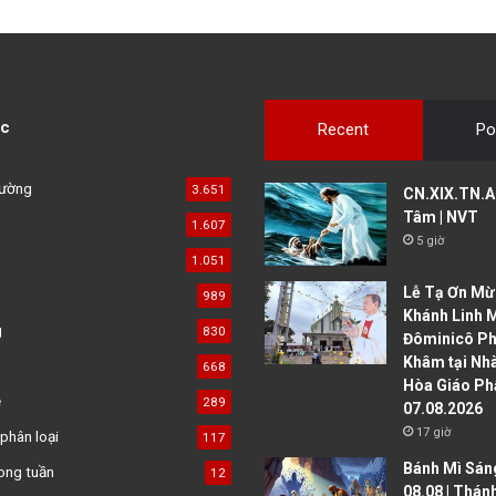
c
Recent
Po
đường
3.651
CN.XIX.TN.A 
Tâm | NVT
1.607
5 giờ
1.051
Lễ Tạ Ơn Mừ
989
Khánh Linh 
g
830
Đôminicô P
Khâm tại Nh
668
Hòa Giáo Ph
ệ
289
07.08.2026
17 giờ
phân loại
117
Bánh Mì Sáng
ong tuần
12
08.08 | Thán