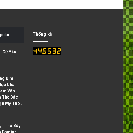
e
x
v
t
i
p
o
a
Thống kê
pular
u
g
s
e
| Cứ Yên
p
a
g
ng Kim
e
Mục Cha
hạm Văn
à Thờ Bắc
ận Mỹ Tho .
 | Thứ Bảy
h Đaminh,