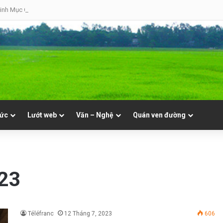
inh Mục Cha Đôminicô Phạm Văn Khâm tại Nhà Thờ Bắc Hòa Giáo Phận Mỹ Tho 
tức
Lướt web
Văn – Nghệ
Quán ven đường
023
Téléfranc
12 Tháng 7, 2023
606