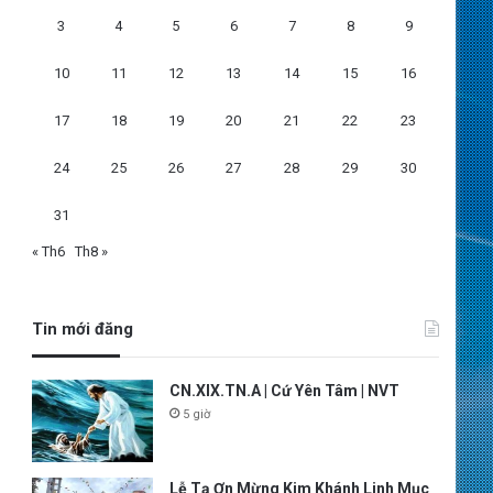
3
4
5
6
7
8
9
10
11
12
13
14
15
16
17
18
19
20
21
22
23
24
25
26
27
28
29
30
31
« Th6
Th8 »
Tin mới đăng
CN.XIX.TN.A | Cứ Yên Tâm | NVT
5 giờ
Lễ Tạ Ơn Mừng Kim Khánh Linh Mục