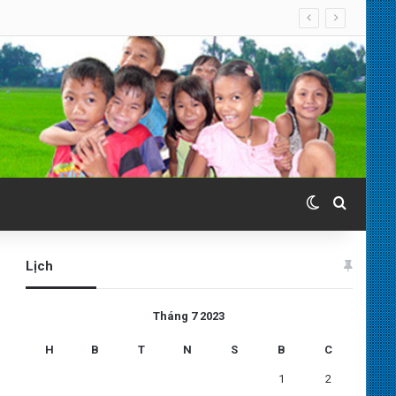
. 07.08.2026
Switch skin
Search 
Lịch
Tháng 7 2023
H
B
T
N
S
B
C
1
2