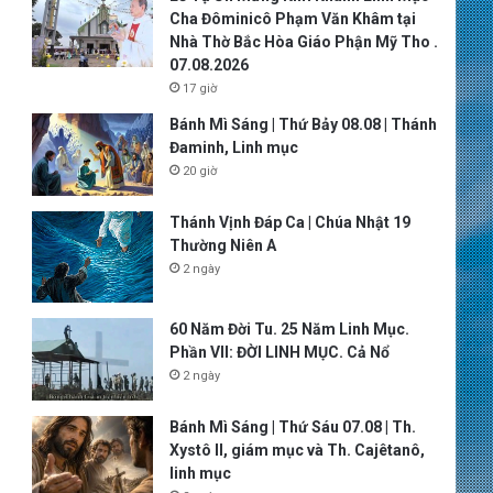
Cha Đôminicô Phạm Văn Khâm tại
Nhà Thờ Bắc Hòa Giáo Phận Mỹ Tho .
07.08.2026
17 giờ
Bánh Mì Sáng | Thứ Bảy 08.08 | Thánh
Đaminh, Linh mục
20 giờ
Thánh Vịnh Đáp Ca | Chúa Nhật 19
Thường Niên A
2 ngày
60 Năm Đời Tu. 25 Năm Linh Mục.
Phần VII: ĐỜI LINH MỤC. Cả Nổ
2 ngày
Bánh Mì Sáng | Thứ Sáu 07.08 | Th.
Xystô II, giám mục và Th. Cajêtanô,
linh mục