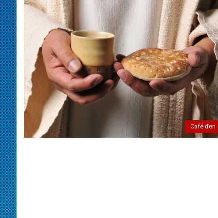
Café đen