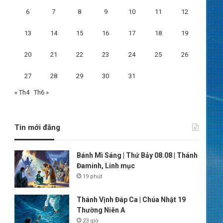
6
7
8
9
10
11
12
13
14
15
16
17
18
19
20
21
22
23
24
25
26
27
28
29
30
31
« Th4
Th6 »
Tin mới đăng
Bánh Mì Sáng | Thứ Bảy 08.08 | Thánh
Đaminh, Linh mục
19 phút
Thánh Vịnh Đáp Ca | Chúa Nhật 19
Thường Niên A
23 giờ