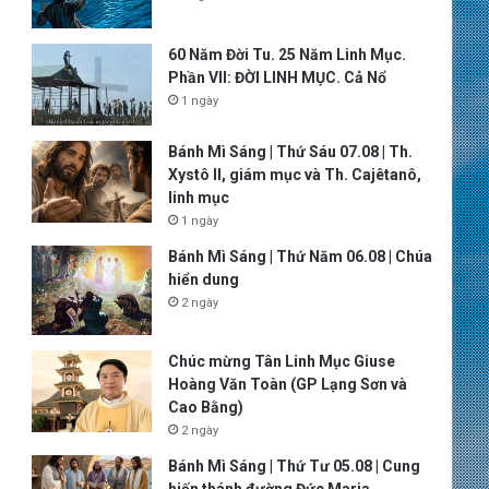
60 Năm Đời Tu. 25 Năm Linh Mục.
Phần VII: ĐỜI LINH MỤC. Cả Nổ
1 ngày
Bánh Mì Sáng | Thứ Sáu 07.08 | Th.
Xystô II, giám mục và Th. Cajêtanô,
linh mục
1 ngày
Bánh Mì Sáng | Thứ Năm 06.08 | Chúa
hiển dung
2 ngày
Chúc mừng Tân Linh Mục Giuse
Hoàng Văn Toàn (GP Lạng Sơn và
Cao Bằng)
2 ngày
Bánh Mì Sáng | Thứ Tư 05.08 | Cung