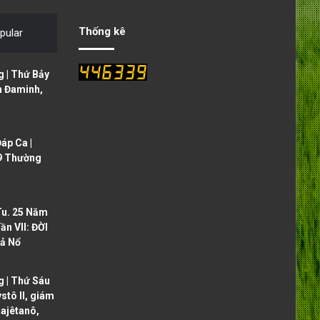
i
p
o
a
Thống kê
pular
u
g
s
e
 | Thứ Bảy
p
h Đaminh,
a
g
áp Ca |
e
9 Thường
Tu. 25 Năm
ần VII: ĐỜI
ả Nổ
 | Thứ Sáu
ystô II, giám
ajêtanô,