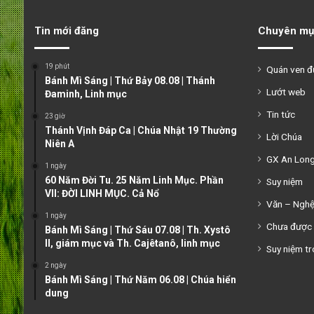
Tin mới đăng
Chuyên mụ
19 phút
Quán ven 
Bánh Mì Sáng | Thứ Bảy 08.08 | Thánh
Lướt web
Đaminh, Linh mục
Tin tức
23 giờ
Thánh Vịnh Đáp Ca | Chúa Nhật 19 Thường
Lời Chúa
Niên A
GX An Lon
1 ngày
60 Năm Đời Tu. 25 Năm Linh Mục. Phần
Suy niệm
VII: ĐỜI LINH MỤC. Cả Nổ
Văn – Ngh
1 ngày
Chưa được 
Bánh Mì Sáng | Thứ Sáu 07.08 | Th. Xystô
II, giám mục và Th. Cajêtanô, linh mục
Suy niệm tr
2 ngày
Bánh Mì Sáng | Thứ Năm 06.08 | Chúa hiển
dung