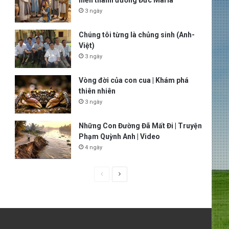
hiến thánh đường Đức Maria
3 ngày
Chúng tôi từng là chủng sinh (Anh-
Việt)
3 ngày
Vòng đời của con cua | Khám phá
thiên nhiên
3 ngày
Những Con Đường Đã Mất Đi | Truyện
Phạm Quỳnh Anh | Video
4 ngày
P
N
r
e
e
x
v
t