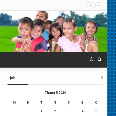
Switch skin
Search 
Lịch
Tháng 5 2024
H
B
T
N
S
B
C
1
2
3
4
5