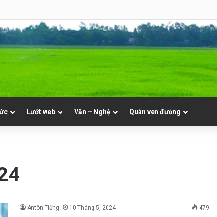
hật 19 Thường Niên A
tức
Lướt web
Văn – Nghệ
Quán ven đường
024
Antôn Tiếng
10 Tháng 5, 2024
479