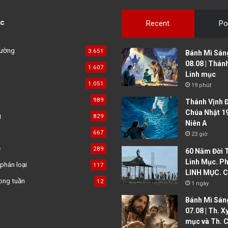
c
Recent
Po
đường
3.651
Bánh Mì Sáng
08.08 | Thán
1.607
Linh mục
1.051
19 phút
989
Thánh Vịnh Đ
Chúa Nhật 1
g
829
Niên A
667
23 giờ
ệ
289
60 Năm Đời 
Linh Mục. Ph
phân loại
117
LINH MỤC. C
ong tuần
12
1 ngày
Bánh Mì Sáng
07.08 | Th. X
mục và Th. C