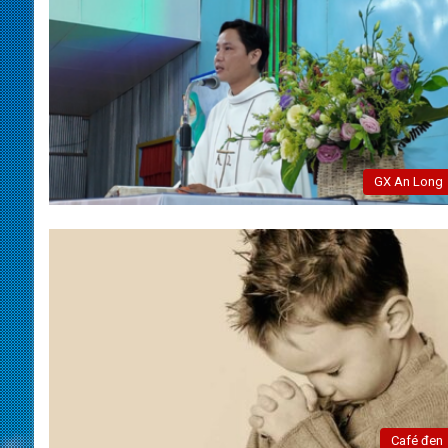
GX An Long
Café đen