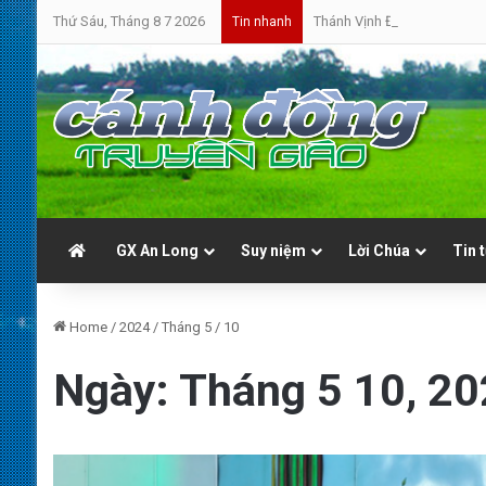
Thứ Sáu, Tháng 8 7 2026
Thánh Vịnh Đáp Ca | Chúa N
Tin nhanh
GX An Long
Suy niệm
Lời Chúa
Tin 
Home
/
2024
/
Tháng 5
/
10
Ngày:
Tháng 5 10, 2